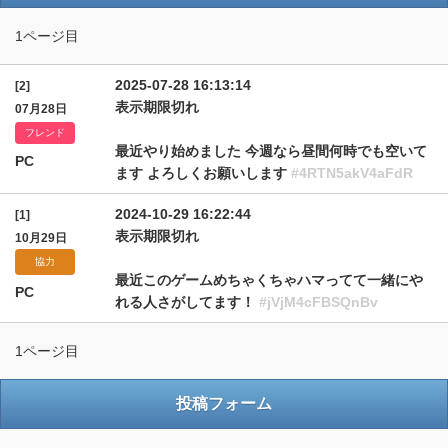
1ページ目
2025-07-28 16:13:14
[2]
表示期限切れ
07月28日
フレンド
最近やり始めました 今週なら昼間何時でも空いて
PC
ます よろしくお願いします
#4RTN5akV4aFdR
2024-10-29 16:22:44
[1]
表示期限切れ
10月29日
協力
最近このゲームめちゃくちゃハマってて一緒にや
PC
れる人さがしてます！
#jVjM4cFBSQnBv
1ページ目
投稿フォーム