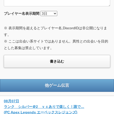
プレイヤー名
表示期間
※ 表示期間を超えるとプレイヤー名,DiscordIDは非公開になりま
す。
※ ここは出会い系サイトではありません。異性との出会いを目的
とした募集は禁止しています。
他ゲーム伝言
08月07日
ランク シルバー＠2 ｖｃありで楽しく！誰で…
(PC Apex Legends エーペックスレジェンズ)