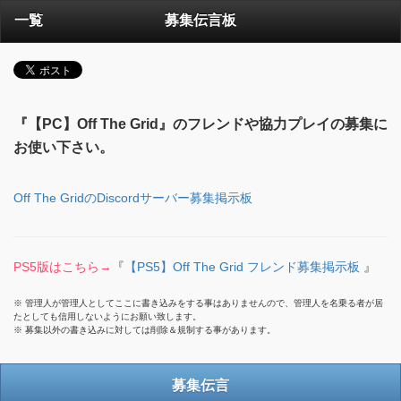
一覧
募集伝言板
『【PC】Off The Grid』のフレンドや協力プレイの募集に
お使い下さい。
Off The GridのDiscordサーバー募集掲示板
PS5版はこちら→
『
【PS5】Off The Grid フレンド募集掲示板
』
※ 管理人が管理人としてここに書き込みをする事はありませんので、管理人を名乗る者が居
たとしても信用しないようにお願い致します。
※ 募集以外の書き込みに対しては削除＆規制する事があります。
募集伝言