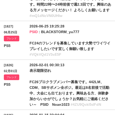
す。時間22時〜24時前後で週2.3回です。興味のあ
る方メッセージください！ よろしくお願いします
#mQ1dNcVN0UHIw
2026-06-25 19:25:28
[1827]
PSID
: BLACKSTORM_yu777
06月25日
フレンド
FC24のフレンドを募集しています大勢でワイワイ
PS5
プレイしたいです宜しく御願い致します
#VQkVQd1V3cE5F
2026-02-01 00:30:13
[1826]
表示期限切れ
02月01日
フレンド
FC26プロクラブメンバー募集です。442LM、
PS5
CDM、SBサポメン全ポジ。最近は8名前後で活動
中、大会にも出ております。興味ある方、体験参
加からいかがでしょうか？お気軽にご連絡くださ
い～ PSID Noan1023
#4ZU9Qckl5dFdN