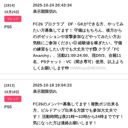
2025-10-24 20:43:34
[1814]
表示期限切れ
10月24日
フレンド
FC26 プロクラブ DF・GKができる方、やってみ
PS5
たい方募集してます！ 守備はもちろん、後方から
のポゼッションや攻撃参加などやってみたい方お
気軽にご参加ください🙂 経験値を稼ぎたい、守備
の練習をしたい方でも大丈夫です🙆 クラブ「FC
Anarchy」、活動21:00-24:00、現DIV3、在籍11
名、PSチャット・VC（聞き専可）使用、以上よろ
しくお願いします🤲
#tNWxqcENKVG5n
2025-10-18 19:04:23
[1813]
表示期限切れ
10月18日
フレンド
FC26のメンバー募集してます！複数ポジ出来る
PS5
方、ビルドアップ出来る方誰でも参加大丈夫で
す！ 活動時間は夜21時〜22時から24時までです！
気になった方は連絡お願いします！