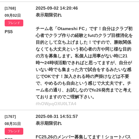
2025-09-02 14:20:46
[1768]
表示期限切れ
09月02日
フレンド
チーム名「Otameshi FC」です！自分はクラブ初
PS5
心者でクラブ作りの経験とfutのクラブ目標消化を
目的として立ち上げました！ですので、勝敗関係
なくても大丈夫という初心者の方や同じ様な目的
の方を募集します。私個人は用事がない時に21
時〜24時頃活動できればと思ってますが、自分が
いない時でも集まった方で試合をするみたいな感
じでOKです！加入される時の声掛けなどは不要
で、やめるのも自由という感じで大丈夫です。チ
ーム名の通り、お試しなのでfc26発売までと考え
ておりますのでご理解下さい。
#hOWpqOXU0LTA4
2025-08-31 14:51:57
[1767]
表示期限切れ
08月31日
フレンド
FC25,26のメンバー募集してます！ショートパス