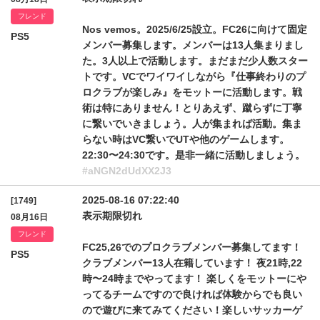
フレンド
Nos vemos。2025/6/25設立。FC26に向けて固定
PS5
メンバー募集します。メンバーは13人集まりまし
た。3人以上で活動します。まだまだ少人数スター
トです。VCでワイワイしながら『仕事終わりのプ
ロクラブが楽しみ』をモットーに活動します。戦
術は特にありません！とりあえず、蹴らずに丁寧
に繋いでいきましょう。人が集まれば活動。集ま
らない時はVC繋いでUTや他のゲームします。
22:30〜24:30です。是非一緒に活動しましょう。
#aNGN2dUdXX2J3
2025-08-16 07:22:40
[1749]
表示期限切れ
08月16日
フレンド
FC25,26でのプロクラブメンバー募集してます！
PS5
クラブメンバー13人在籍しています！ 夜21時,22
時〜24時までやってます！ 楽しくをモットーにや
ってるチームですので良ければ体験からでも良い
ので遊びに来てみてください！楽しいサッカーゲ