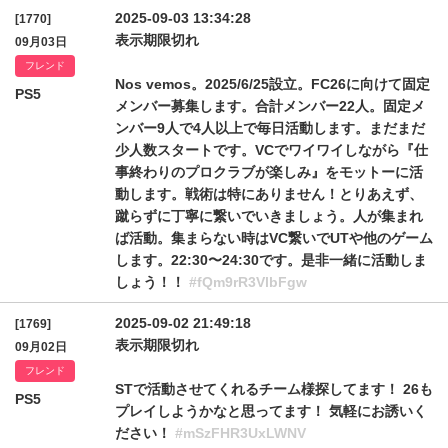
2025-09-03 13:34:28
[1770]
表示期限切れ
09月03日
フレンド
Nos vemos。2025/6/25設立。FC26に向けて固定
PS5
メンバー募集します。合計メンバー22人。固定メ
ンバー9人で4人以上で毎日活動します。まだまだ
少人数スタートです。VCでワイワイしながら『仕
事終わりのプロクラブが楽しみ』をモットーに活
動します。戦術は特にありません！とりあえず、
蹴らずに丁寧に繋いでいきましょう。人が集まれ
ば活動。集まらない時はVC繋いでUTや他のゲーム
します。22:30〜24:30です。是非一緒に活動しま
しょう！！
#fQm9rR3VlbFgw
2025-09-02 21:49:18
[1769]
表示期限切れ
09月02日
フレンド
STで活動させてくれるチーム様探してます！ 26も
PS5
プレイしようかなと思ってます！ 気軽にお誘いく
ださい！
#mSzFHR3UxLWNV