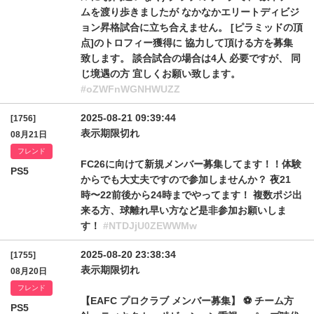
ムを渡り歩きましたが なかなかエリートディビジ
ョン昇格試合に立ち合えません。 [ピラミッドの頂
点]のトロフィー獲得に 協力して頂ける方を募集
致します。 談合試合の場合は4人 必要ですが、 同
じ境遇の方 宜しくお願い致します。
#oZWFnWGNHWUZZ
2025-08-21 09:39:44
[1756]
表示期限切れ
08月21日
フレンド
FC26に向けて新規メンバー募集してます！！体験
PS5
からでも大丈夫ですので参加しませんか？ 夜21
時〜22前後から24時までやってます！ 複数ポジ出
来る方、球離れ早い方など是非参加お願いしま
す！
#NTDJjU0ZEWWMw
2025-08-20 23:38:34
[1755]
表示期限切れ
08月20日
フレンド
【EAFC プロクラブ メンバー募集】 ⚽ チーム方
PS5