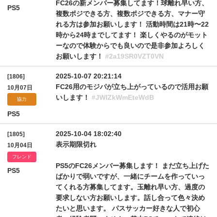
FC26の新メンバー募集してます！球離れ早い方、
PS5
複数ポジできる方、複数ポジできる方、マナー守
れる方は参加お願いします！ 活動時間は21時〜22
時から24時までしてます！ 楽しくやるのがモット
ーなので体験からでも良いので是非参加よろしく
お願いします！
#2a19SR0VZT0VN
2025-10-07 20:21:14
[1806]
FC26用のモジパが立ち上がっているので活用お願
10月07日
いします！
#JWlZkWmEteWdB
協力
PS5
2025-10-04 18:02:40
[1805]
表示期限切れ
10月04日
フレンド
PS5のFC26メンバー募集します！ まだ立ち上げた
PS5
ばかりで弱いですが、一緒にチームを作っていっ
てくれる方募集してます。玉離れ早い方、過度の
要求しない方お願いします。話し合って色々決め
たいと思います。 パスサッカー好きな人で初心