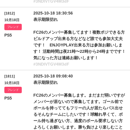
#3NDlVTGV4M3dF
2025-10-18 18:30:56
[1812]
表示期限切れ
10月18日
フレンド
FC26のメンバー募集してます！複数ポジできる方
PS5
ビルドアップ出来る方などなど誰でも参加大丈夫
です！ ENJOYPLAY出来る方は参加お願いしま
す！ 活動時間は夜21時〜22時から24時までです！
気になった方は連絡お願いします！
#3NDlVTGV4M3dF
2025-10-18 09:08:40
[1811]
表示期限切れ
10月18日
フレンド
FC26のメンバー募集します。まだまだ弱いですが
PS5
メンバーが居ないので募集してます。ゴール前で
ボールを持っててもフリーの人が居たらパス出せ
るそんなチームにしたいです！球離れ早くて、ボ
ール持ち過ぎない方、過度のボール要求しない方
よろしくお願いします。勝ち負けより楽しむこと