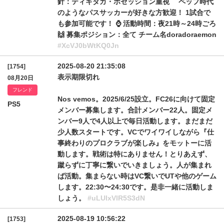
針：ティキタカ・ポゼッション重視 ペップ時代
のようなパスサッカーが好きな方歓迎！ 1試合で
も参加可能です！ ⌚ 活動時間：夜21時～24時ごろ
🙌 募集ポジション：全て チーム名doradoraemon
#XcVJ0bWtKQ0Jn
2025-08-20 21:35:08
[1754]
表示期限切れ
08月20日
フレンド
Nos vemos。2025/6/25設立。FC26に向けて固定
PS5
メンバー募集します。合計メンバー22人。固定メ
ンバー9人で4人以上で毎日活動します。まだまだ
少人数スタートです。VCでワイワイしながら『仕
事終わりのプロクラブが楽しみ』をモットーに活
動します。戦術は特にありません！とりあえず、
蹴らずに丁寧に繋いでいきましょう。人が集まれ
ば活動。集まらない時はVC繋いでUTや他のゲーム
します。22:30〜24:30です。是非一緒に活動しま
しょう。
#uLUlxVlR5S3dN
2025-08-19 10:56:22
[1753]