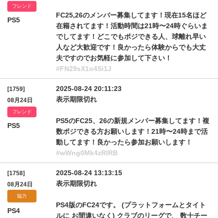
フレンド
FC25,26のメンバー募集してます！現在15名ほど
PS5
在籍されてます！活動時間は21時〜24時ぐらいま
でしてます！どこでもポジできる人、球離れ早い
人など大歓迎です！良かったら体験からでも大丈
夫ですのでお気軽に参加して下さい！
#FN29sX1o4Si1J
2025-08-24 20:11:23
[1759]
表示期限切れ
08月24日
フレンド
PS5のFC25、26の新規メンバー募集してます！複
PS5
数ポジできる方お願いします！21時〜24時まで活
動してます！良かったら参加お願いします！
#wWng0Mk4zRlRB
2025-08-24 13:13:15
[1758]
表示期限切れ
08月24日
協力
PS4版のFC24です。 (プラットフォームとタイト
PS4
ルに お間違いなく) クラブのリーグで、 数十チー