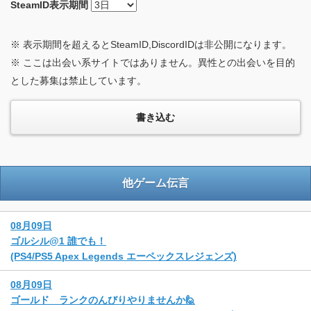
SteamID
表示期間
※ 表示期間を超えるとSteamID,DiscordIDは非公開になります。
※ ここは出会い系サイトではありません。異性との出会いを目的
とした募集は禁止しています。
他ゲーム伝言
08月09日
ゴルシル@1 誰でも！
(PS4/PS5 Apex Legends エーペックスレジェンズ)
08月09日
ゴールド ランクのんびりやりませんか🙋