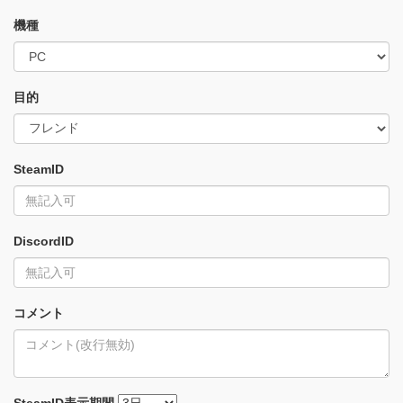
機種
目的
SteamID
DiscordID
コメント