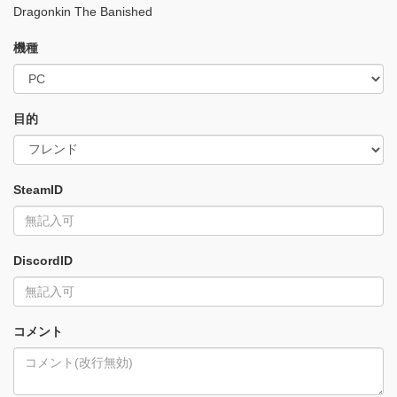
Dragonkin The Banished
機種
目的
SteamID
DiscordID
コメント