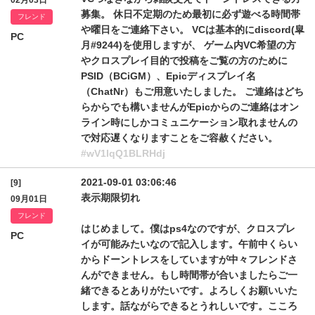
02月03日
募集。 休日不定期のため最初に必ず遊べる時間帯
フレンド
や曜日をご連絡下さい。 VCは基本的にdiscord(皐
PC
月#9244)を使用しますが、 ゲーム内VC希望の方
やクロスプレイ目的で投稿をご覧の方のために
PSID（BCiGM）、Epicディスプレイ名
（ChatNr）もご用意いたしました。 ご連絡はどち
らからでも構いませんがEpicからのご連絡はオン
ライン時にしかコミュニケーション取れませんの
で対応遅くなりますことをご容赦ください。
#wV1lqQ1BLRHdj
2021-09-01 03:06:46
[9]
表示期限切れ
09月01日
フレンド
はじめまして。僕はps4なのですが、クロスプレ
PC
イが可能みたいなので記入します。午前中くらい
からドーントレスをしていますが中々フレンドさ
んができません。もし時間帯が合いましたらご一
緒できるとありがたいです。よろしくお願いいた
します。話ながらできるとうれしいです。こころ