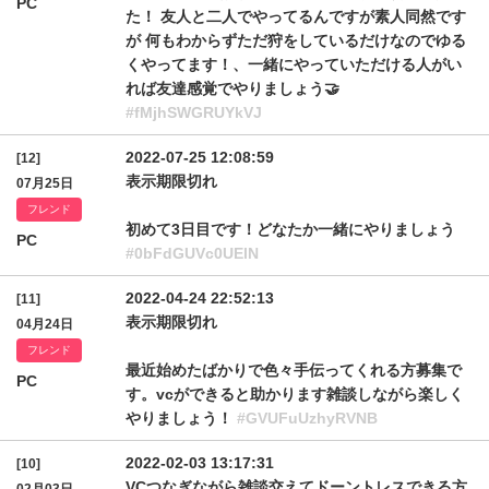
PC
た！ 友人と二人でやってるんですが素人同然です
が 何もわからずただ狩をしているだけなのでゆる
くやってます！、一緒にやっていただける人がい
れば友達感覚でやりましょう🤝
#fMjhSWGRUYkVJ
2022-07-25 12:08:59
[12]
表示期限切れ
07月25日
フレンド
初めて3日目です！どなたか一緒にやりましょう
PC
#0bFdGUVc0UElN
2022-04-24 22:52:13
[11]
表示期限切れ
04月24日
フレンド
最近始めたばかりで色々手伝ってくれる方募集で
PC
す。vcができると助かります雑談しながら楽しく
やりましょう！
#GVUFuUzhyRVNB
2022-02-03 13:17:31
[10]
VCつなぎながら雑談交えてドーントレスできる方