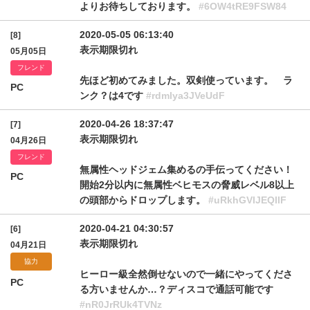
よりお待ちしております。
#6OW4tRE9FSW84
2020-05-05 06:13:40
[8]
表示期限切れ
05月05日
フレンド
先ほど初めてみました。双剣使っています。 ラ
PC
ンク？は4です
#rdmlya3JVeUdF
2020-04-26 18:37:47
[7]
表示期限切れ
04月26日
フレンド
無属性ヘッドジェム集めるの手伝ってください！
PC
開始2分以内に無属性ベヒモスの脅威レベル8以上
の頭部からドロップします。
#uRkhGVlJEQllF
2020-04-21 04:30:57
[6]
表示期限切れ
04月21日
協力
ヒーロー級全然倒せないので一緒にやってくださ
PC
る方いませんか…？ディスコで通話可能です
#nR0JrRUk4TVNz