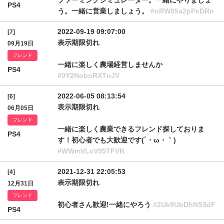
ファーミングシミュレーター。一緒にやりましょ
PS4
う。一緒に営業しましょう。
#oRW85a2pPcDRn
2022-09-19 09:07:00
[7]
表示期限切れ
09月19日
フレンド
一緒に楽しく農場経営しませんか
PS4
#0Y2NobnRXTnJV
2022-06-05 08:13:54
[6]
表示期限切れ
06月05日
フレンド
一緒に楽しく農業できるフレンド探しておりま
PS4
す！初心者でも大歓迎です(´・ω・｀)
#WWmVLcV95TFVR
2021-12-31 22:05:53
[4]
表示期限切れ
12月31日
フレンド
初心者さん歓迎!一緒にやろう
#2Uk9UbDhNS3dF
PS4