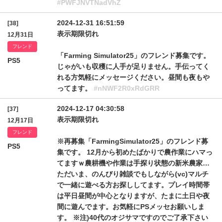
#PWFJNVTNadVhZ
2024-12-31 16:51:59
[38]
表示期限切れ
12月31日
フレンド
「Farming Simulator25」のフレンド募集です。
PS5
じゃがいも収穫に人手が足りません。手伝ってく
れる方気軽にメッセージください。昼間も夜もや
ってます。
#nNWF2R0xRdGRR
2024-12-17 04:30:58
[37]
表示期限切れ
12月17日
フレンド
※再募集「FarmingSimulator25」のフレンド募
PS5
集です。 12月から初めたばかりで農作業にハマっ
てますｗ農耕機や作業は手探り状態の新米農家…
ただいま、のんびり雑談でもしながら(vc)マルチ
で一緒に遊べる方お探ししてます。プレイ時間帯
は平日昼間が中心となりますが、たまに土日や夜
間に遊んでます。お気軽にPSメッセお願いしま
す。 ※注)40代のオジサマですのでご了承下さい