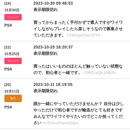
2023-10-30 09:48:53
[24]
表示期限切れ
10月30日
フレンド
買ってからまったく手付かずで素人ですがワイワ
PS4
イしながらプレイしたら楽しそうなので募集させ
ていただきます。
#1NnljeE5mY2Y4
2023-10-25 18:20:37
[22]
表示期限切れ
10月25日
フレンド
買ったはいいもののほとんど触っていない状態な
PS4
ので、初心者と一緒です。
#2R21sQk1INUlv
2023-10-11 18:19:55
[20]
表示期限切れ
10月11日
協力
誰か一緒にやっていただけませんか？ 自分は少し
PS4
やっただけで初心者ですが輸送がとても好きです
みんなでワイワイやりたいのでどこか拾ってくだ
さい
#xS3AzdUpwQlgw