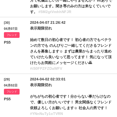
方で礼儀正しい方一緒にやりませんか？ vcありで
お願いします。聞き専のみの方は来なくていいで
す。
#5M2gtVmhhNFJR
2024-04-07 21:26:42
[30]
表示期限切れ
04月07日
フレンド
始めて数日の初心者です！ 初心者の方でもベテラ
PS5
ンの方でも のんびりご一緒してくださるフレンド
さんを募集します☺️ まずは農業からまったり進め
ていけたら良いなって思ってます！ 気になって頂
けたらお気軽にメッセージください🙇
#iS0FPZFZDaWFV
2024-04-02 02:33:01
[29]
表示期限切れ
04月02日
フレンド
がちがちの初心者です！分からない事だらけなの
PS5
で、優しい方がいいです！ 男女関係なくフレンド
依頼よろしくお願いします☺️ 社会人の男です！
#YNnNuTy1oTVRN