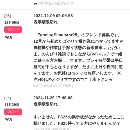
ｗ
#SZEpwMGFrYi1Z
2024-12-09 09:09:58
[36]
表示期限切れ
12月09日
フレンド
「FarmingSimulator25」のフレンド募集です。
PS5
12月から初めたばかりで農作業にハマってますｗ
農耕機や作業は手探り状態の新米農家… ただい
ま、のんびり雑談でもしながら(vc)マルチで一緒
に遊べる方お探ししてます。プレイ時間帯は平日
昼間が中心となりますが、たまに土日や夜間に遊
んでます。お気軽にPSメッセお願いします。 ※
注)40代のオジサマですのでご了承下さいｗ
#WQnMySG1GZWRj
2024-11-29 17:49:08
[35]
表示期限切れ
11月29日
フレンド
すいません。FS25の掲示板がなかったためここに
PS5
載せました。FS25持ってる方はやりませんか？
#6eXV6SnRSbVhB