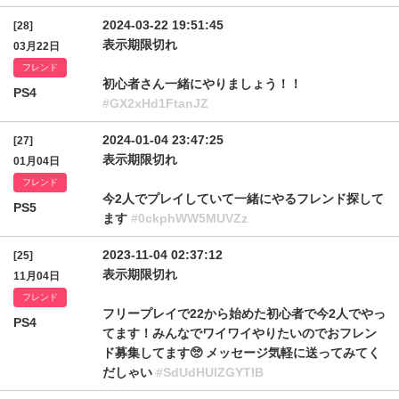
2024-03-22 19:51:45
[28]
表示期限切れ
03月22日
フレンド
初心者さん一緒にやりましょう！！
PS4
#GX2xHd1FtanJZ
2024-01-04 23:47:25
[27]
表示期限切れ
01月04日
フレンド
今2人でプレイしていて一緒にやるフレンド探して
PS5
ます
#0ckphWW5MUVZz
2023-11-04 02:37:12
[25]
表示期限切れ
11月04日
フレンド
フリープレイで22から始めた初心者で今2人でやっ
PS4
てます！みんなでワイワイやりたいのでおフレン
ド募集してます🥺 メッセージ気軽に送ってみてく
だしゃい
#SdUdHUlZGYTlB