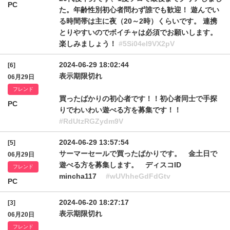
PC
た。年齢性別初心者問わず誰でも歓迎！ 遊んでい
る時間帯は主に夜（20～2時）くらいです。 連携
とりやすいのでボイチャは必須でお願いします。
楽しみましょう！
#5Si04el9VX2pV
2024-06-29 18:02:44
[6]
表示期限切れ
06月29日
フレンド
買ったばかりの初心者です！！初心者同士で手探
PC
りでわいわい遊べる方を募集です！！
#RdUtzRGZydm9V
2024-06-29 13:57:54
[5]
サーマーセールで買ったばかりです。 金土日で
06月29日
遊べる方を募集します。 ディスコID
フレンド
mincha117
#wUVhheGdFdGtv
PC
2024-06-20 18:27:17
[3]
表示期限切れ
06月20日
フレンド