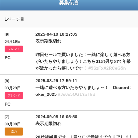
募集伝言
1ページ目
2025-04-19 10:27:05
[9]
表示期限切れ
04月19日
フレンド
昨日セールで買いました！一緒に楽しく遊べる方
PC
がいたらやりましょう！こちら31の男なので年齢
が近かったら嬉しいです！
#5SzFxX2RCeG5n
2025-03-29 17:59:11
[8]
一緒に遊べる方いたらやりましょ～！ Discord:
03月29日
okei_2025
#Jc0c5OG1YaThB
フレンド
PC
2024-09-08 16:05:50
[7]
表示期限切れ
09月08日
協力
20代後半男です、1度ソロで最後までクリアしまし