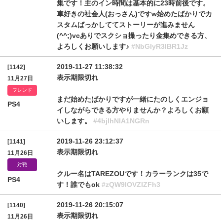
集です！主のイン時間は基本的に23時前後です。
車好きの社会人(おっさん)ですw始めたばかりでカ
スタムばっかしててストーリーが進みません
(^^;)vcありでスクショ撮ったり金集めできる方、
よろしくお願いします♪
#NbGIyR3lBR1Jz
2019-11-27 11:38:32
[1142]
表示期限切れ
11月27日
フレンド
まだ始めたばかりですが一緒にたのしくエンジョ
PS4
イしながらできる方やりませんか？よろしくお願
いします。
#4bjlhNlA1NGRn
2019-11-26 23:12:37
[1141]
表示期限切れ
11月26日
対戦
クルー名はTAREZOUです！カラーランクは35で
PS4
す！誰でもok
#zQW9lOVZIZFh3
2019-11-26 20:15:07
[1140]
表示期限切れ
11月26日