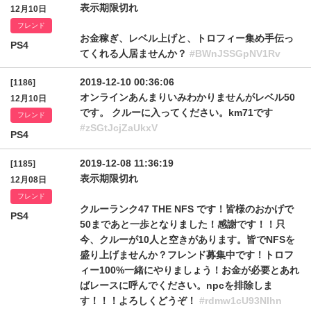
表示期限切れ
12月10日
フレンド
お金稼ぎ、レベル上げと、トロフィー集め手伝っ
PS4
てくれる人居ませんか？
#BWnJSSGpNV1Rv
2019-12-10 00:36:06
[1186]
オンラインあんまりいみわかりませんがレベル50
12月10日
です。 クルーに入ってください。km71です
フレンド
#zSGtJcjZaUkxV
PS4
2019-12-08 11:36:19
[1185]
表示期限切れ
12月08日
フレンド
クルーランク47 THE NFS です！皆様のおかげで
PS4
50まであと一歩となりました！感謝です！！只
今、クルーが10人と空きがあります。皆でNFSを
盛り上げませんか？フレンド募集中です！トロフ
ィー100%一緒にやりましょう！お金が必要とあれ
ばレースに呼んでください。npcを排除しま
す！！！よろしくどうぞ！
#rdmw1cU93Nlhn