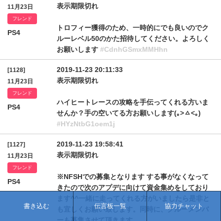
表示期限切れ
11月23日
フレンド
トロフィー獲得のため、一時的にでも良いのでク
PS4
ルーレベル50のかた招待してください。よろしく
お願いします
#CdnhGSmxMMHhn
2019-11-23 20:11:33
[1128]
表示期限切れ
11月23日
フレンド
ハイヒートレースの攻略を手伝ってくれる方いま
PS4
せんか？手の空いてる方お願いします(｡>ㅿ<｡)
#HYzNtbG1oem1j
2019-11-23 19:58:41
[1127]
表示期限切れ
11月23日
フレンド
※NFSHでの募集となります する事がなくなって
PS4
きたので次のアプデに向けて資金集めをしており
ます^^一緒に走ってくれる方がいましたら是非と
書き込む
伝言板一覧
協力チャット
も宜しくお願い致します。同時に、クルーメンバ
ーも募集させて頂きます