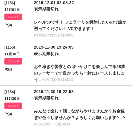
2019-12-01 02:08:32
[1156]
表示期限切れ
12月01日
フレンド
レベル50です！ フェラーリを解除したいので誰か
PS4
誘ってください！ VCできます！
#TWk1YNzVDMWNV
2019-11-30 19:24:09
[1155]
表示期限切れ
11月30日
フレンド
お金稼ぎや警察との追いかけこを楽しんでる28歳
PS4
のレーサーです良かったら一緒にレースしましょ
う
#YbVljQXBMSlZ3
2019-11-30 19:22:58
[1154]
表示期限切れ
11月30日
フレンド
みんなで楽しく話しながらやりませんか？お金稼
PS4
ぎや色々しませんか？よろしくお願いします^ - ^
#XXzJWTHJIMXU4