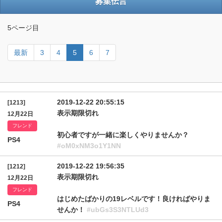
募集伝言
5ページ目
最新
3
4
5
6
7
2019-12-22 20:55:15
[1213]
表示期限切れ
12月22日
フレンド
初心者ですが一緒に楽しくやりませんか？
PS4
#oM0xNM3o1Y1NN
2019-12-22 19:56:35
[1212]
表示期限切れ
12月22日
フレンド
はじめたばかりの19レベルです！良ければやりま
PS4
せんか！
#ubGs3S3NTLUd3