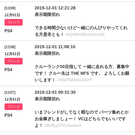
2019-12-01 12:21:28
[1159]
表示期限切れ
12月01日
フレンド
できる時間少ないけど一緒にのんびりやってくれ
PS4
る方是非とも！
#lQWh0WkhkSmU4
2019-12-01 11:08:10
[1158]
表示期限切れ
12月01日
フレンド
クルーランク50目指して 一緒に走れる方、募集中
PS4
です！ クルー名は THE NFS です。 よろしくお願
いします！
#0S2F6MXI1X1FF
2019-12-01 09:31:30
[1157]
表示期限切れ
12月01日
フレンド
いまフレンドがしてなく暇なので パーツ集めとか
PS4
お金稼ぎしましょー！ VCはどちらでもいいです
よ！
#BVkg0TDJIamw4