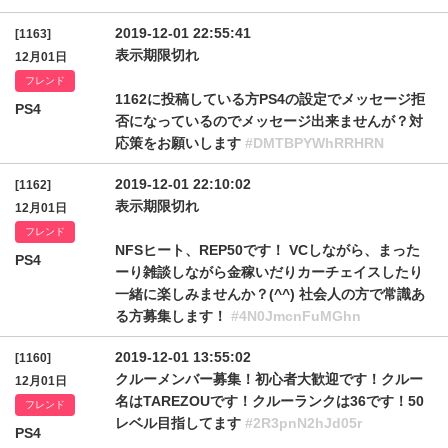
2019-12-01 22:55:41
[1163]
表示期限切れ
12月01日
フレンド
1162に投稿している方PS4の設定でメッセージ拒
PS4
否になっているのでメッセージ出来ませんが？対
応策をお願いします
#DMTBPYWhRRHRN
2019-12-01 22:10:02
[1162]
表示期限切れ
12月01日
フレンド
NFSヒート、REP50です！ VCしながら、まった
PS4
ーり雑談しながら金稼いだりカーチェイスしたり
一緒に楽しみませんか？(^^) 社会人の方で常識あ
る方募集します！
#4N0JmcnFuMGhn
2019-12-01 13:55:02
[1160]
クルーメンバー募集！初心者大歓迎です！クルー
12月01日
名はTAREZOUです！クルーランクは36です！50
フレンド
レベル目指してます
#2R3pnN2hJd05r
PS4