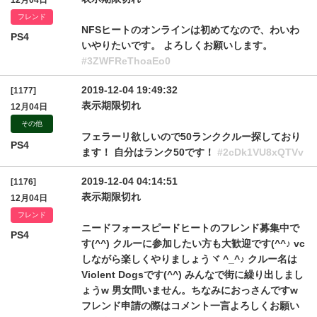
12月04日
フレンド
NFSヒートのオンラインは初めてなので、わいわ
PS4
いやりたいです。 よろしくお願いします。
#3ZWFReThoaEo0
2019-12-04 19:49:32
[1177]
表示期限切れ
12月04日
その他
フェラーリ欲しいので50ランククルー探しており
PS4
ます！ 自分はランク50です！
#2cDk1VU8xQTVv
2019-12-04 04:14:51
[1176]
表示期限切れ
12月04日
フレンド
ニードフォースピードヒートのフレンド募集中で
PS4
す(^^) クルーに参加したい方も大歓迎です(^^♪ vc
しながら楽しくやりましょうヾ ^_^♪ クルー名は
Violent Dogsです(^^) みんなで街に繰り出しまし
ょうw 男女問いません。ちなみにおっさんですw
フレンド申請の際はコメント一言よろしくお願い