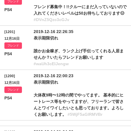
フレンド
フレンド募集中！!!クルーにまだ入っていないので
PS4
入れてくださいレベルは50お待ちしております😑
#DVnZ5Qzc3cGJv
2019-12-16 22:26:35
[1201]
表示期限切れ
12月16日
フレンド
誰かお金稼ぎ、ランク上げ手伝ってくれる人居ま
PS4
せんか？いたらフレンドお願いします
#waUh3cElJengw
2019-12-16 22:00:23
[1200]
表示期限切れ
12月16日
フレンド
大体夜9時〜12時の間でやってます。 基本的にヒ
PS4
ートレース等をやってますが、フリーランで皆さ
んとワイワイしたいとも思っております。よろし
くお願いします。
#5WjF5aGlRMVBr