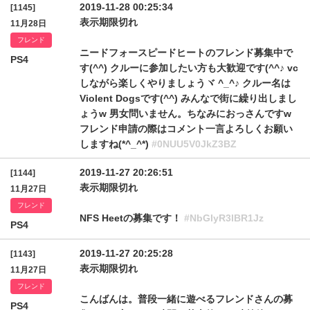
2019-11-28 00:25:34
[1145]
表示期限切れ
11月28日
フレンド
ニードフォースピードヒートのフレンド募集中で
PS4
す(^^) クルーに参加したい方も大歓迎です(^^♪ vc
しながら楽しくやりましょうヾ ^_^♪ クルー名は
Violent Dogsです(^^) みんなで街に繰り出しまし
ょうw 男女問いません。ちなみにおっさんですw
フレンド申請の際はコメント一言よろしくお願い
しますね(*^_^*)
#0NUU5V0JkZ3BZ
2019-11-27 20:26:51
[1144]
表示期限切れ
11月27日
フレンド
NFS Heetの募集です！
#NbGIyR3lBR1Jz
PS4
2019-11-27 20:25:28
[1143]
表示期限切れ
11月27日
フレンド
こんばんは。普段一緒に遊べるフレンドさんの募
PS4