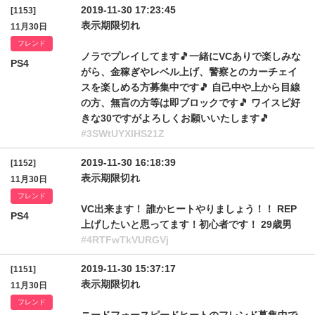
2019-11-30 17:23:45
[1153]
表示期限切れ
11月30日
フレンド
ノラでプレイしてます🎵一緒にVCありで楽しみな
PS4
がら、金稼ぎやレベル上げ、警察とのカーチェイ
スを楽しめる方募集中です🎵 自己中や上から目線
の方、無言の方等は即ブロックです🎵 ワイスピ好
きな30ですがよろしくお願いいたします🎵
#3SWtUYXlHS21Z
2019-11-30 16:18:39
[1152]
表示期限切れ
11月30日
フレンド
VC出来ます！ 誰かヒートやりましょう！！ REP
PS4
上げしたいと思ってます！初心者です！ 29歳男
#4RTFwTkVURGVj
2019-11-30 15:37:17
[1151]
表示期限切れ
11月30日
フレンド