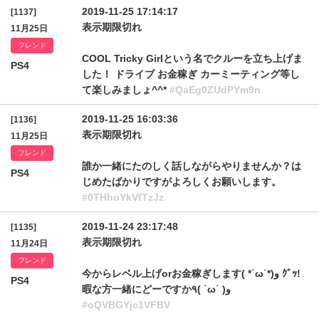
2019-11-25 17:14:17
[1137]
表示期限切れ
11月25日
フレンド
COOL Tricky Girlという名でクルーを立ち上げま
PS4
した！ ドライブ お金稼ぎ カーミーティング等し
て楽しみましょ^^*
#QaEg0ZUdPYm9n
2019-11-25 16:03:36
[1136]
表示期限切れ
11月25日
フレンド
誰か一緒にたのしく話しながらやりませんか？は
PS4
じめたばかりですがよろしくお願いします。
#0THhoYkVfTzJz
2019-11-24 23:17:48
[1135]
表示期限切れ
11月24日
フレンド
今からレベル上げorお金稼ぎします( *˙ω˙*)و ｸﾞｯ!
PS4
暇な方一緒にどーですか٩( ˙ω˙ )ﻭ
#oQVBGYjc1VFBV