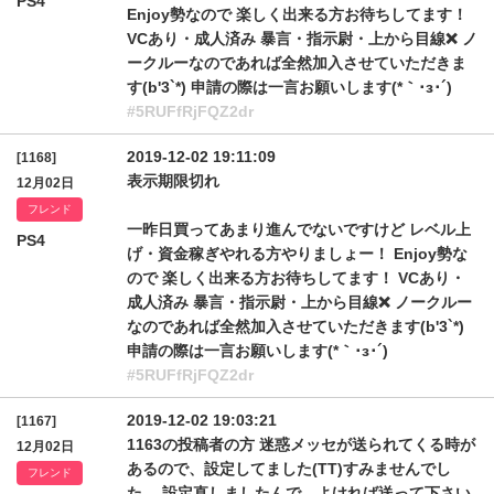
PS4
Enjoy勢なので 楽しく出来る方お待ちしてます！
VCあり・成人済み 暴言・指示尉・上から目線❌ ノ
ークルーなのであれば全然加入させていただきま
す(b'3`*) 申請の際は一言お願いします(*｀･з･´)
#5RUFfRjFQZ2dr
2019-12-02 19:11:09
[1168]
表示期限切れ
12月02日
フレンド
一昨日買ってあまり進んでないですけど レベル上
PS4
げ・資金稼ぎやれる方やりましょー！ Enjoy勢な
ので 楽しく出来る方お待ちしてます！ VCあり・
成人済み 暴言・指示尉・上から目線❌ ノークルー
なのであれば全然加入させていただきます(b'3`*)
申請の際は一言お願いします(*｀･з･´)
#5RUFfRjFQZ2dr
2019-12-02 19:03:21
[1167]
1163の投稿者の方 迷惑メッセが送られてくる時が
12月02日
あるので、設定してました(TT)すみませんでし
フレンド
た… 設定直しましたんで、よければ送って下さい