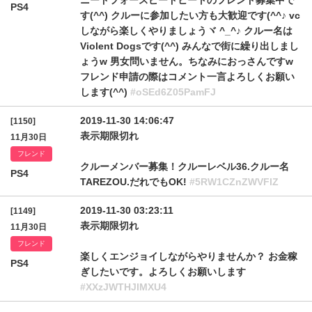
ニードフォースピードヒートのフレンド募集中で
PS4
す(^^) クルーに参加したい方も大歓迎です(^^♪ vc
しながら楽しくやりましょうヾ ^_^♪ クルー名は
Violent Dogsです(^^) みんなで街に繰り出しまし
ょうw 男女問いません。ちなみにおっさんですw
フレンド申請の際はコメント一言よろしくお願い
します(^^)
#oSEd6Z05PamFJ
2019-11-30 14:06:47
[1150]
表示期限切れ
11月30日
フレンド
クルーメンバー募集！クルーレベル36.クルー名
PS4
TAREZOU.だれでもOK!
#5RW1CZnZWVFlZ
2019-11-30 03:23:11
[1149]
表示期限切れ
11月30日
フレンド
楽しくエンジョイしながらやりませんか？ お金稼
PS4
ぎしたいです。よろしくお願いします
#XXzJWTHJIMXU4