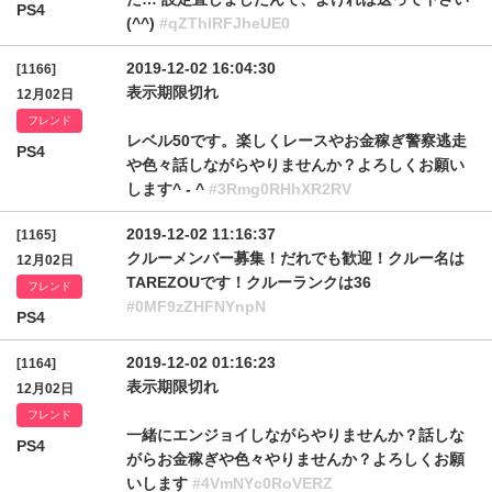
PS4
(^^)
#qZThlRFJheUE0
2019-12-02 16:04:30
[1166]
表示期限切れ
12月02日
フレンド
レベル50です。楽しくレースやお金稼ぎ警察逃走
PS4
や色々話しながらやりませんか？よろしくお願い
します^ - ^
#3Rmg0RHhXR2RV
2019-12-02 11:16:37
[1165]
クルーメンバー募集！だれでも歓迎！クルー名は
12月02日
TAREZOUです！クルーランクは36
フレンド
#0MF9zZHFNYnpN
PS4
2019-12-02 01:16:23
[1164]
表示期限切れ
12月02日
フレンド
一緒にエンジョイしながらやりませんか？話しな
PS4
がらお金稼ぎや色々やりませんか？よろしくお願
いします
#4VmNYc0RoVERZ