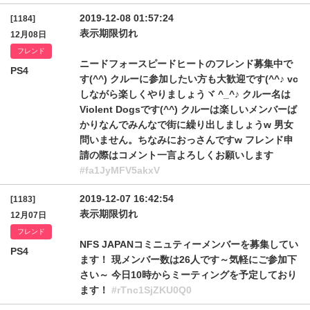
2019-12-08 01:57:24
[1184]
表示期限切れ
12月08日
フレンド
ニードフォースピードヒートのフレンド募集中で
PS4
す(^^) クルーに参加したい方も大歓迎です(^^♪ vc
しながら楽しくやりましょうヾ ^_^♪ クルー名は
Violent Dogsです(^^) クルーは楽しいメンバーば
かりなんでみんなで街に繰り出しましょうw 男女
問いません。ちなみにおっさんですw フレンド申
請の際はコメント一言よろしくお願いします
#fa1JyMFV5akxV
2019-12-07 16:42:54
[1183]
表示期限切れ
12月07日
フレンド
NFS JAPANコミニュティーメンバーを募集してい
PS4
ます！ 現メンバー数は26人です～気軽にご参加下
さい～ 今日10時からミーティングを予定しており
ます！
#rTnc1SjZKU0Q0