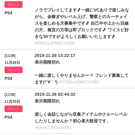
フレンド
ノラでプレイしてます🎵一緒にVCありで楽しみな
PS4
がら、金稼ぎやレベル上げ、警察とのカーチェイ
スを楽しめる方募集中です🎵 自己中や上から目線
の方、無言の方等は即ブロックです🎵 ワイスピ好
きな30ですがよろしくお願いいたします🎵
#UWlJpQWRCV3Q0
2019-11-26 13:22:17
[1139]
表示期限切れ
11月26日
フレンド
一緒に楽しくやりませんかー？ フレンド募集して
PS4
ます(*´∀｀*)
#CTE0wQWVTU1RV
2019-11-26 02:44:32
[1138]
表示期限切れ
11月26日
フレンド
楽しく会話しながら収集アイテムやクルーレベル
PS4
したりしませんか？初心者大歓迎です。
#hVnE1YXVmc19Z