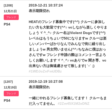
2019-12-21 10:37:24
[1208]
表示期限切れ
12月21日
フレンド
HEATのフレンド募集中です(^^) クルーに参加し
PS4
たい方も大歓迎です(^^♪ vcしながら楽しくやりま
しょうヾ ^_^♪ クルー名はViolent Dogsです(^^)
レベルはもうちょいで50になりますw クルーは楽
しいメンバーばかりなんでみんなで街に繰り出し
ましょうw 男女問いません(^^♪ちなみに僕はおっ
さんですw フレンド申請の際はコメント一言よろ
しくお願いしますヾ ^_^♪ vcありでw 聞き専、vc
出来ない方は御遠慮させて致します( ˊᵕˋ ;)
#1WDJoZnFmUDBz
2019-12-19 10:27:08
[1207]
表示期限切れ
12月19日
フレンド
一緒にやれるフレンド募集してます！ クルーもま
PS4
だ入ってません。
#2Zm45X1M2eDNZ