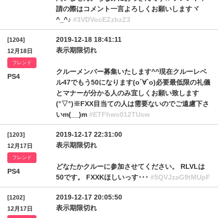
請の際はコメント一言よろしくお願いしますヾ
^_^♪
#3VDVocEZzbzZ3
2019-12-18 18:41:11
[1204]
表示期限切れ
12月18日
フレンド
クルーメンバー募集いたします^^現在クルーレベ
PS4
ル47でもう50になります(о´∀`о)必要最低限の礼儀
とマナーが分かる人のみ宜しくお願い致します
(°▽°)※FXX目当ての人は需要ないのでご遠慮下さ
いm(__)m
#ETFhwc012TUcw
2019-12-17 22:31:00
[1203]
表示期限切れ
12月17日
フレンド
どなたかクルーに参加させてください。 RLVLは
PS4
50です。 FXXKほしいっす･･･
#5QVJzaG9tMUpF
2019-12-17 20:05:50
[1202]
表示期限切れ
12月17日