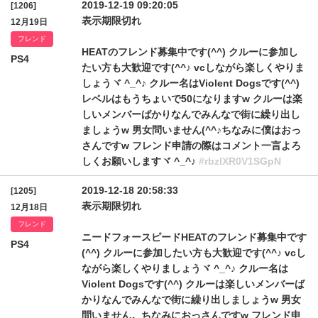
2019-12-19 09:20:05
[1206]
表示期限切れ
12月19日
フレンド
HEATのフレンド募集中です(^^) クルーに参加し
PS4
たい方も大歓迎です(^^♪ vcしながら楽しくやりま
しょうヾ ^_^♪ クルー名はViolent Dogsです(^^)
レベルはもうちょいで50になりますw クルーは楽
しいメンバーばかりなんでみんなで街に繰り出し
ましょうw 男女問いません(^^♪ちなみに僕はおっ
さんですw フレンド申請の際はコメント一言よろ
しくお願いしますヾ ^_^♪
#rbzlXR0V1SGpN
2019-12-18 20:58:33
[1205]
表示期限切れ
12月18日
フレンド
ニードフォースピードHEATのフレンド募集中です
PS4
(^^) クルーに参加したい方も大歓迎です(^^♪ vcし
ながら楽しくやりましょうヾ ^_^♪ クルー名は
Violent Dogsです(^^) クルーは楽しいメンバーば
かりなんでみんなで街に繰り出しましょうw 男女
問いません。ちなみにおっさんですw フレンド申