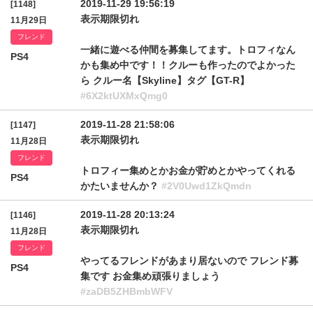
2019-11-29 19:56:19
[1148]
表示期限切れ
11月29日
フレンド
一緒に遊べる仲間を募集してます。トロフィなん
PS4
かも集め中です！！クルーも作ったのでよかった
ら クルー名【Skyline】タグ【GT-R】
#6X2ktUXMxQmg0
2019-11-28 21:58:06
[1147]
表示期限切れ
11月28日
フレンド
トロフィー集めとかお金が貯めとかやってくれる
PS4
かたいませんか？
#2V0Uwd1ZkQmdn
2019-11-28 20:13:24
[1146]
表示期限切れ
11月28日
フレンド
やってるフレンドがあまり居ないので フレンド募
PS4
集です お金集め頑張りましょう
#zaDB5ZHBmbWFV