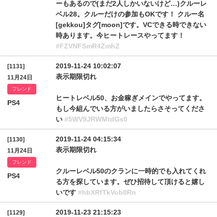
ーもあるので(まだ2人しかいないけど…)クルーレ
ベル28。クルーだけの参加もOKです！ クルー名
[gekkou]タグ[moon]です。VCできる時できない
時あります。今ヒートレースやってます！
#FZVNFSmR4ZmhZ
2019-11-24 10:02:07
[1131]
表示期限切れ
11月24日
フレンド
ヒートレベル50、お金稼ぎメインでやってます。
PS4
もし今組んでいる方がいましたらさそってくださ
い
#5WV9JRWMtdGs0
2019-11-24 04:15:34
[1130]
表示期限切れ
11月24日
フレンド
クルーレベル50のクランに一時的でも入れてくれ
PS4
る方を探しています。ぜひ招待して頂けると嬉し
いです
#hbXRfTkVob0Rn
2019-11-23 21:15:23
[1129]