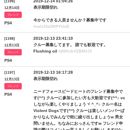
2019-12-14 01:04:26
[1199]
表示期限切れ
12月14日
フレンド
今からできる人居ませんか？募集中です
PS4
#seUJ5d3RPYUxB
2019-12-13 23:41:10
[1198]
クルー募集してます。 誰でも歓迎です。
12月13日
Flushing oil
#jN0hibVZBM3J3
フレンド
PS4
2019-12-13 16:17:28
[1197]
表示期限切れ
12月13日
フレンド
ニードフォースピードヒートのフレンド募集中で
PS4
す(^^) クルーに参加したい方も大歓迎です(^^♪ vc
しながら楽しくやりましょうヾ ^_^♪ クルー名は
Violent Dogsです(^^) クルーは楽しいメンバーば
かりなんでみんなで街に繰り出しましょうw 男女
問いません。ちなみにおっさんですw フレンド申
請の際はコメント一言よろしくお願いします(^^♪