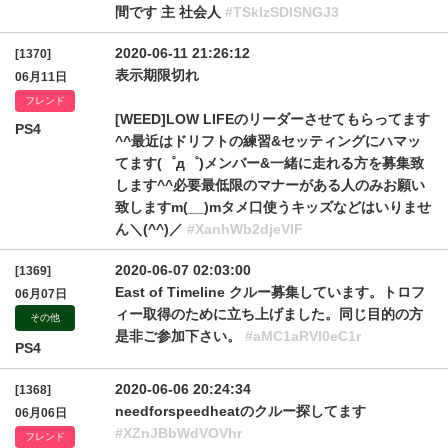
間です 主 社会人
#TSklzSDlSNGJ3
2020-06-11 21:26:12
[1370]
表示期限切れ
06月11日
フレンド
[WEED]LOW LIFEのリーダーさせてもらってます
PS4
^^最近はドリフトの練習&セッティングにハマッ
てます(゜д゜)メンバー&一緒に走れる方を募集致
します^^必要最低限のマナーがある人のみお願い
致しますm(__)mタメ口使うキッズなどはいりませ
ん＼(^^)／
#XanhWb2djeVlF
2020-06-07 02:03:00
[1369]
East of Timeline クルー募集しています。トロフ
06月07日
ィー取得のために立ち上げました。同じ目的の方
その他
是非ご参加下さい。
#aMC1aRVI0eC1r
PS4
2020-06-06 20:24:34
[1368]
needforspeedheatのクルー探してます
06月06日
#XZnJBbWdVOVhr
フレンド