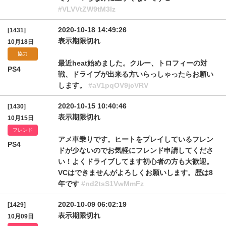
#VLVVtZW9tM3lz
2020-10-18 14:49:26
[1431]
表示期限切れ
10月18日
協力
最近heat始めました。クルー、トロフィーの対
PS4
戦、ドライブが出来る方いらっしゃったらお願い
します。
#aV1pqOV9jcVRV
2020-10-15 10:40:46
[1430]
表示期限切れ
10月15日
フレンド
アメ車乗りです。ヒートをプレイしているフレン
PS4
ドが少ないのでお気軽にフレンド申請してくださ
い！よくドライブしてます初心者の方も大歓迎。
VCはできませんがよろしくお願いします。歴は8
年です
#nd2tsS1VwMmFz
2020-10-09 06:02:19
[1429]
表示期限切れ
10月09日