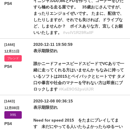
イニシャルDの86とFDを作って、コーナーをひた
PS4
すら極める走る屋です。 35歳おじさんですが、
まったりエンジョイぜいです。 たまに、配信で、
したりしますが、それでも良ければ、ドライブな
ど、しませんか？ ボイスありな方、宜しくお願
いいたします。
#vclV1R29RallF
2020-12-11 19:50:59
[1444]
表示期限切れ
12月11日
フレンド
誰かニードフォースピードスピードでVCありで一
PS4
緒に走ってくれる方はいませんか ちなみに持って
いるソフトは2015とペイバックとヒートです タメ
口や暴言や社会のマナーを守れない方は即座にブ
ロックします
#KaE9OS2psUlJR
2020-12-08 00:36:15
[1443]
表示期限切れ
12月08日
対戦
Need for speed 2015 をたまにプレイしてま
PS4
す 未だにやってる人いたらよかったらゆるーい