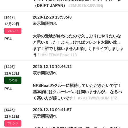
（DRIFT JAPAN）
#3MU03bXJRVENj
2020-12-20 19:53:49
[1447]
表示期限切れ
12月20日
フレンド
大学の受験が終わったので久しぶりにやりたいな
PS4
と思いました！よろしければフレンドお願い致し
ます！誰でも構いません!!楽しくドライブしましょ
う！
#zeERvMFpaeU13
2020-12-13 10:46:12
[1446]
表示期限切れ
12月13日
その他
NFSHeatのクルーに招待していただきたいです！
PS4
基本的にはクルーレベルは問いませんが、 なるべ
く高い方が嬉しいです！
#xV1RWWUdUMHFZ
2020-12-13 00:41:57
[1445]
表示期限切れ
12月13日
フレンド