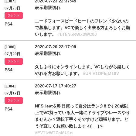
2020-07-23 22:37:45
[1387]
表示期限切れ
07月23日
フレンド
ニードフォースピードヒートのフレンド少ないの
PS4
で募集します。VCで楽しく出来る方よろしくお願
いします。
#LTkNoRWx3WC00
2020-07-20 22:17:09
[1386]
表示期限切れ
07月20日
フレンド
久しぶりにオンラインします。VCしながら楽しく
PS4
やれる方お願いします。
#URlV1OFlqM19V
2020-07-17 17:40:27
[1384]
表示期限切れ
07月17日
フレンド
NFSHeatを昨日買って自分はランク8です20歳以
PS4
上でVC持っている人一緒にドライブやレースやり
ませんか？運転下手くそですけど頑張ります。ど
うぞ宜しくお願い致します＜(_ _)＞
#FVTIzWTZoMU1n