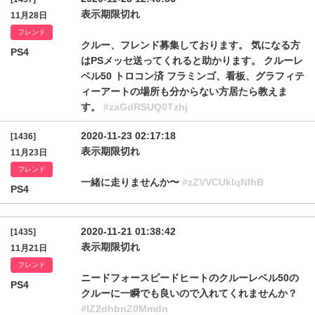
表示期限切れ
11月28日
フレンド
クルー、フレンド募集しております。 気になる方
PS4
はPSメッセ送ってくれると助かります。 クルーレ
ベル50 トロコン済 フラミンゴ、看板、グラフィテ
ィーアートの場所も分からない方居たら教えま
す。
#zaGdRSUQ0Tzhj
2020-11-23 02:17:18
[1436]
表示期限切れ
11月23日
フレンド
一緒に走りませんか〜
#zZVVCUklqNlhB
PS4
2020-11-21 01:38:42
[1435]
表示期限切れ
11月21日
フレンド
ニードフォースピードヒートのクルーレベル50の
PS4
クルーに一瞬でも良いので入れてくれませんか？
#IZ2dhbnZ0Mmdn