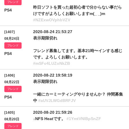
フレンド
昨日ソフトを買った超初心者で分からない事だら
PS4
けですがよろしくお願いしますm(_ _)m
#NZExwOVphbVZV
2020-08-24 21:53:27
[1407]
表示期限切れ
08月24日
フレンド
フレンド募集してます。基本21時〜インする感じ
PS4
です。よろしくお願いします。
#mSFc4LUZoNkZB
2020-08-22 19:58:19
[1406]
表示期限切れ
08月22日
フレンド
一緒にカーミーティングやりませんか？ 仲間募集
PS4
中
#aUVJLWGdBRFJV
2020-08-20 21:59:26
[1405]
↓NFS Heatです。
#1YmtVNlBpSnZF
08月20日
フレンド