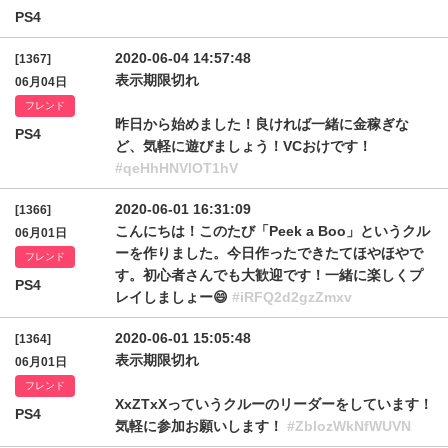
PS4
2020-06-04 14:57:48
[1367]
表示期限切れ
06月04日
フレンド
昨日から始めました！良ければ一緒に金稼ぎな
PS4
ど、気軽に遊びましょう！VCおけです！
#qeHhHNVlOT1hV
2020-06-01 16:31:09
[1366]
こんにちは！このたび「Peek a Boo」というクル
06月01日
ーを作りました。今日作ったできたてほやほやで
フレンド
す。初心者さんでも大歓迎です！一緒に楽しくプ
PS4
レイしましょー😄
#iRFQ2d2gzZmxv
2020-06-01 15:05:48
[1364]
表示期限切れ
06月01日
フレンド
XxZTxXっていうクルーのリーダーをしています！
PS4
気軽に参加お願いします！
#ZblozWkNfWUVN