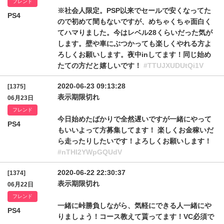
フレンド
※社会人限定。PSP以来でセールで安くなってた
PS4
ので初めて間もないですが、めちゃくちゃ面白く
てハマりました。今はレベル28くらいだった気が
します。壁や車にぶつかっても楽しくやれる方よ
ろしくお願いします。夜中inしてます！同じ始め
たての方だと嬉しいです！
#TTUJXUDUtQi1V
2020-06-23 09:13:28
[1375]
表示期限切れ
06月23日
フレンド
今日始めたばかりで全然遅いですが一緒にやって
PS4
もいいよって方募集してます！ 楽しくお金稼いだ
ら走ったりしたいです！よろしくお願いします！
#nTHI2YWpGQUdV
2020-06-22 22:30:37
[1374]
表示期限切れ
06月22日
フレンド
一緒に峠勝負しながら、気軽にできる人一緒にや
PS4
りましょう！コース教えて貰ってます！VC必須で