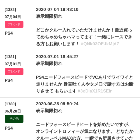
2020-07-04 18:43:10
[1382]
表示期限切れ
07月04日
フレンド
どこかクルー入れていただけませんか！最近買っ
PS4
てめちゃめちゃハマってます！一緒にレースでき
る方もお願いします！
#QNk03OFJkMjdZ
2020-07-01 18:45:27
[1381]
表示期限切れ
07月01日
フレンド
PS4ニードフォースピードでVCありでワイワイと
PS4
走りませんか 暴言吐く人やタメ口で話す方はお断
りさせて もらいます
#3cDlsX1R1SElr
2020-06-28 09:50:24
[1380]
表示期限切れ
06月28日
その他
ニードフォースピードヒートを始めたいですが、
PS4
オンライントロフィーが気になります。 どなたか
クルーレベルMAXの方、一瞬でも所属させていた