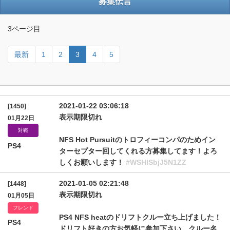
募集伝言
3ページ目
最新
1
2
3
4
5
2021-01-22 03:06:18
[1450]
表示期限切れ
01月22日
対戦
NFS Hot Pursuitのトロフィーコンパのためイン
PS4
ターセプター回してくれる方募集してます！よろ
しくお願いします！
#WSHlSbjJ5N1ZZ
2021-01-05 02:21:48
[1448]
表示期限切れ
01月05日
フレンド
PS4 NFS heatのドリフトクルー立ち上げました！
PS4
ドリフト好きの方お気軽に参加下さい。クルー名