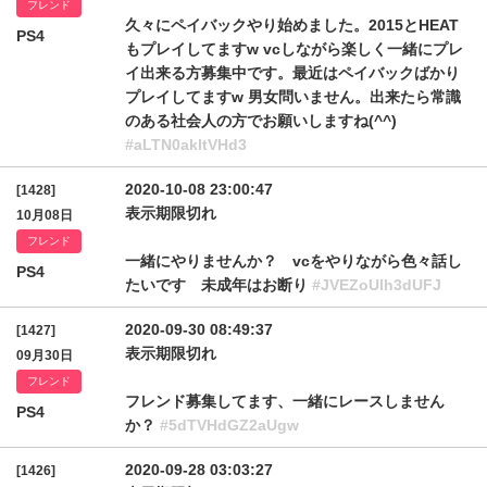
フレンド
久々にペイバックやり始めました。2015とHEAT
PS4
もプレイしてますw vcしながら楽しく一緒にプレ
イ出来る方募集中です。最近はペイバックばかり
プレイしてますw 男女問いません。出来たら常識
のある社会人の方でお願いしますね(^^)
#aLTN0akltVHd3
2020-10-08 23:00:47
[1428]
表示期限切れ
10月08日
フレンド
一緒にやりませんか？ vcをやりながら色々話し
PS4
たいです 未成年はお断り
#JVEZoUlh3dUFJ
2020-09-30 08:49:37
[1427]
表示期限切れ
09月30日
フレンド
フレンド募集してます、一緒にレースしません
PS4
か？
#5dTVHdGZ2aUgw
2020-09-28 03:03:27
[1426]