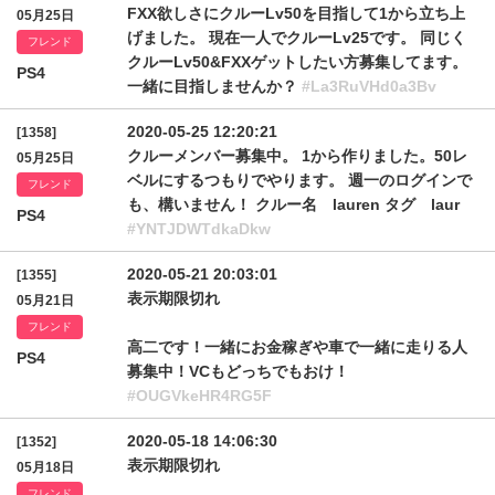
FXX欲しさにクルーLv50を目指して1から立ち上
05月25日
げました。 現在一人でクルーLv25です。 同じく
フレンド
クルーLv50&FXXゲットしたい方募集してます。
PS4
一緒に目指しませんか？
#La3RuVHd0a3Bv
2020-05-25 12:20:21
[1358]
クルーメンバー募集中。 1から作りました。50レ
05月25日
ベルにするつもりでやります。 週一のログインで
フレンド
も、構いません！ クルー名 lauren タグ laur
PS4
#YNTJDWTdkaDkw
2020-05-21 20:03:01
[1355]
表示期限切れ
05月21日
フレンド
高二です！一緒にお金稼ぎや車で一緒に走りる人
PS4
募集中！VCもどっちでもおけ！
#OUGVkeHR4RG5F
2020-05-18 14:06:30
[1352]
表示期限切れ
05月18日
フレンド