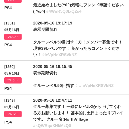
最近始めました(^0^)気軽にフレンド申請ください
PS4
( ^ω^)
#4WnR5Q3lxQ2s4
2020-05-16 19:17:19
[1351]
表示期限切れ
05月16日
フレンド
クルーレベル50目指す！方！メンバー募集です！
PS4
現在39レベルです！ 良かったらコメントくださ
い！
#IeVpHeXRSVkNZ
2020-05-16 19:15:45
[1350]
表示期限切れ
05月16日
フレンド
クルーレベル50目指す！
#IeVpHeXRSVkNZ
PS4
2020-05-16 12:47:11
[1349]
クルー募集です！ 一緒にレベル2から上げてくれ
05月16日
る方お願いします！ 基本的に土日まったりプレイ
フレンド
です。 クルー名:NorthVillage
PS4
#kQWRqaXNkMzQ0