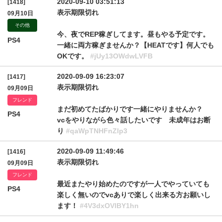
2020-09-10 03:51:13
[1418]
表示期限切れ
09月10日
その他
今、夜でREP稼ぎしてます。昼もやる予定です。
PS4
一緒に両方稼ぎませんか？【HEATです】何人でも
OKです。
#jUy13OWdwLVFB
2020-09-09 16:23:07
[1417]
表示期限切れ
09月09日
フレンド
まだ初めてたばかりです一緒にやりませんか？
PS4
vcをやりながら色々話したいです 未成年はお断
り
#qaWpTNHFnZlp3
2020-09-09 11:49:46
[1416]
表示期限切れ
09月09日
フレンド
最近またやり始めたのですが一人でやっていても
PS4
楽しく無いのでvcありで楽しく出来る方お願いし
ます！
#4V3dxOVlBY1hn