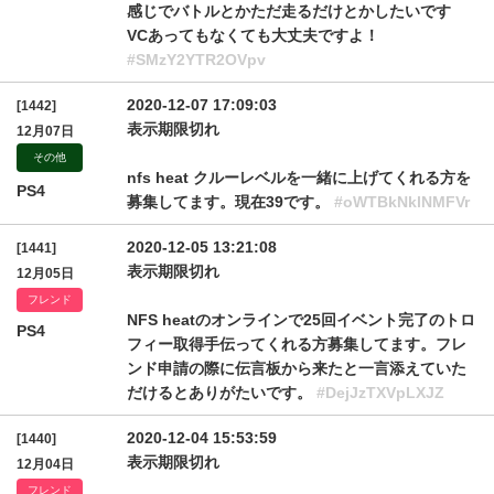
感じでバトルとかただ走るだけとかしたいです
VCあってもなくても大丈夫ですよ！
#SMzY2YTR2OVpv
2020-12-07 17:09:03
[1442]
表示期限切れ
12月07日
その他
nfs heat クルーレベルを一緒に上げてくれる方を
PS4
募集してます。現在39です。
#oWTBkNklNMFVr
2020-12-05 13:21:08
[1441]
表示期限切れ
12月05日
フレンド
NFS heatのオンラインで25回イベント完了のトロ
PS4
フィー取得手伝ってくれる方募集してます。フレ
ンド申請の際に伝言板から来たと一言添えていた
だけるとありがたいです。
#DejJzTXVpLXJZ
2020-12-04 15:53:59
[1440]
表示期限切れ
12月04日
フレンド