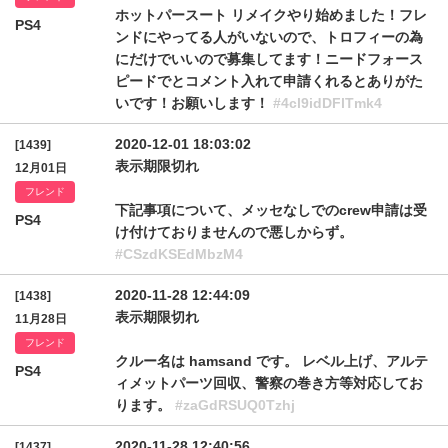
ホットパースート リメイクやり始めました！フレ
PS4
ンドにやってる人がいないので、トロフィーの為
にだけでいいので募集してます！ニードフォース
ピードでとコメント入れて申請くれるとありがた
いです！お願いします！
#4cl9idDFlTmk4
2020-12-01 18:03:02
[1439]
表示期限切れ
12月01日
フレンド
下記事項について、メッセなしでのcrew申請は受
PS4
け付けておりませんので悪しからず。
#CSzdKSEdMbzM4
2020-11-28 12:44:09
[1438]
表示期限切れ
11月28日
フレンド
クルー名は hamsand です。 レベル上げ、アルテ
PS4
ィメットパーツ回収、警察の巻き方等対応してお
ります。
#zaGdRSUQ0Tzhj
2020-11-28 12:40:56
[1437]