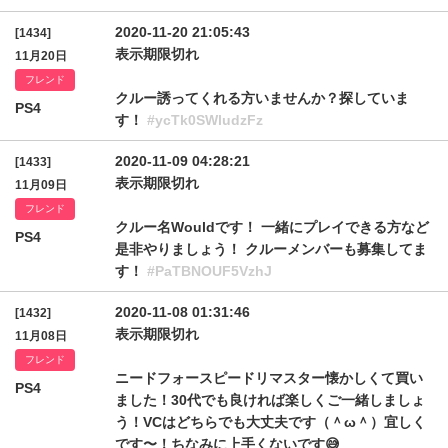
2020-11-20 21:05:43
[1434]
表示期限切れ
11月20日
フレンド
クルー誘ってくれる方いませんか？探していま
PS4
す！
#ycTk0SWludzFz
2020-11-09 04:28:21
[1433]
表示期限切れ
11月09日
フレンド
クルー名Wouldです！ 一緒にプレイできる方など
PS4
是非やりましょう！ クルーメンバーも募集してま
す！
#PaTBNOUF5VzhJ
2020-11-08 01:31:46
[1432]
表示期限切れ
11月08日
フレンド
ニードフォースピードリマスター懐かしくて買い
PS4
ました！30代でも良ければ楽しくご一緒しましょ
う！VCはどちらでも大丈夫です（＾ω＾）宜しく
です〜！ちなみに上手くないです😅