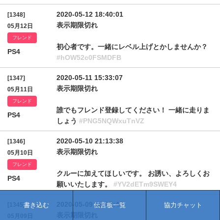
2020-05-12 18:40:01
[1348]
表示期限切れ
05月12日
フレンド
初心者です。一緒にレベル上げとかしませんか？
PS4
#hOW52c0FSMDFB
2020-05-11 15:33:07
[1347]
表示期限切れ
05月11日
フレンド
誰でもフレンド登録してください！ 一緒に走りま
PS4
しょう
#PNG5NQWxuTnVZ
2020-05-10 21:13:38
[1346]
表示期限切れ
05月10日
フレンド
クルーに加えてほしいです。 お誘い、よろしくお
PS4
願いいたします。
#YV2dETm9SWEY4
2020-05-09 19:57:45
[1345]
書き込む
伝言板一覧
協力チャット
表示期限切れ
05月09日