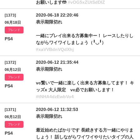
お願いします🤲
#vOG5xZUtSdDlZ
2020-06-18 22:20:46
[1373]
表示期限切れ
06月18日
フレンド
一緒にプレイ出来る方募集中ー！ レースしたりし
PS4
ながらワイワイしましょう（╹◡╹）
#xaVVBdnVQdXhj
2020-06-12 21:35:44
[1372]
表示期限切れ
06月12日
フレンド
vc繋いで一緒に楽しく出来る方募集してます！ キ
PS4
ッズx 大人限定 vc必でお願いします！
#tNHA4dzEwbVo4
2020-06-12 11:32:53
[1371]
表示期限切れ
06月12日
フレンド
最近始めたばかりです 長続きする方一緒にやりま
PS4
しょう！ 話しながらワイワイやりたいタイプの人