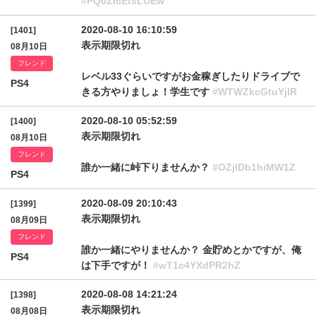
#PQ0ZIcEtsLUEw
2020-08-10 16:10:59
[1401]
表示期限切れ
08月10日
フレンド
レベル33ぐらいですがお金稼ぎしたりドライブで
PS4
きる方やりましょ！学生です
#WTWZkcGtuYjlR
2020-08-10 05:52:59
[1400]
表示期限切れ
08月10日
フレンド
誰か一緒に峠下りませんか？
#OZjlDb1hiMW1Z
PS4
2020-08-09 20:10:43
[1399]
表示期限切れ
08月09日
フレンド
誰か一緒にやりませんか？ 金貯めとかですが、俺
PS4
は下手ですが！
#wT1c4YXdPR2hZ
2020-08-08 14:21:24
[1398]
表示期限切れ
08月08日