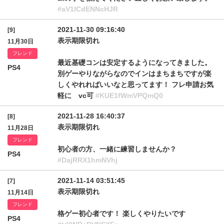
#aV1lCdENNcHJR
2021-11-30 09:16:40
[9]
表示期限切れ
11月30日
フレンド
最近基礎コンは安定するようになってきました。
PS4
別ゲーやりながらなのでインはまちまちですが楽
しくやれればいいなと思ってます！ フレ申請お気
軽に vc可
#KUE1fWmVPQmQ0
2021-11-28 16:40:37
[8]
表示期限切れ
11月28日
フレンド
初心者の方、一緒に練習しませんか？
PS4
#DajRRX1hmNVhj
2021-11-14 03:51:45
[7]
表示期限切れ
11月14日
フレンド
格ゲー初心者です！ 楽しくやりたいです
PS4