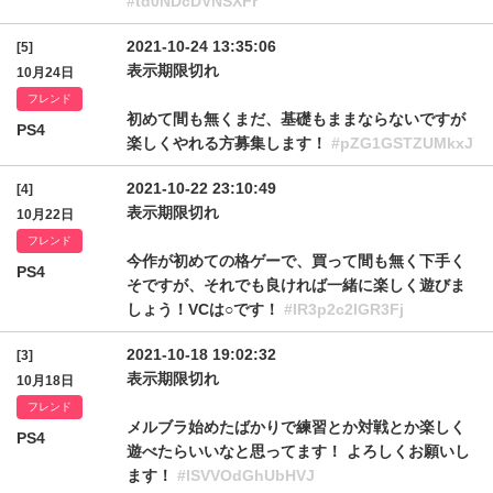
#td0NDcDVNSXFr
2021-10-24 13:35:06
[5]
表示期限切れ
10月24日
フレンド
初めて間も無くまだ、基礎もままならないですが
PS4
楽しくやれる方募集します！
#pZG1GSTZUMkxJ
2021-10-22 23:10:49
[4]
表示期限切れ
10月22日
フレンド
今作が初めての格ゲーで、買って間も無く下手く
PS4
そですが、それでも良ければ一緒に楽しく遊びま
しょう！VCは○です！
#IR3p2c2lGR3Fj
2021-10-18 19:02:32
[3]
表示期限切れ
10月18日
フレンド
メルブラ始めたばかりで練習とか対戦とか楽しく
PS4
遊べたらいいなと思ってます！ よろしくお願いし
ます！
#lSVVOdGhUbHVJ