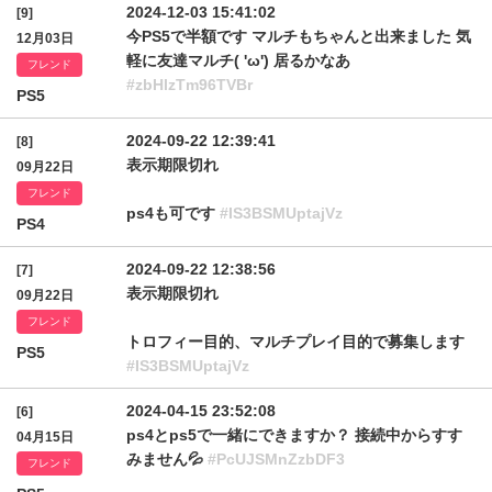
2024-12-03 15:41:02
[9]
今PS5で半額です マルチもちゃんと出来ました 気
12月03日
軽に友達マルチ( 'ω') 居るかなあ
フレンド
#zbHlzTm96TVBr
PS5
2024-09-22 12:39:41
[8]
表示期限切れ
09月22日
フレンド
ps4も可です
#IS3BSMUptajVz
PS4
2024-09-22 12:38:56
[7]
表示期限切れ
09月22日
フレンド
トロフィー目的、マルチプレイ目的で募集します
PS5
#IS3BSMUptajVz
2024-04-15 23:52:08
[6]
ps4とps5で一緒にできますか？ 接続中からすす
04月15日
みません💦
#PcUJSMnZzbDF3
フレンド