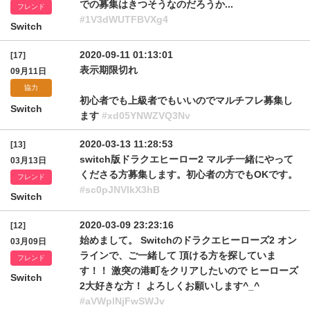
での募集はきつそうなのだろうか...
フレンド
#1V3dWUTFBVXg4
Switch
2020-09-11 01:13:01
[17]
表示期限切れ
09月11日
協力
初心者でも上級者でもいいのでマルチフレ募集し
Switch
ます
#xd05YNWZVQ3Nv
2020-03-13 11:28:53
[13]
switch版ドラクエヒーロー2 マルチ一緒にやって
03月13日
くださる方募集します。初心者の方でもOKです。
フレンド
#sc0pJNVlkX3hB
Switch
2020-03-09 23:23:16
[12]
始めまして。 Switchのドラクエヒーローズ2 オン
03月09日
ラインで、ご一緒して 頂ける方を探していま
フレンド
す！！ 激突の港町をクリアしたいので ヒーローズ
Switch
2大好きな方！ よろしくお願いします^_^
#aVWplNjFwSWJv