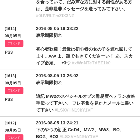
を食っていて、だみ声な方に対する耐性がある方
は、是非是非メッセージを送ってみて下さい。
#0UVRLTmZIX3NZ
2016-08-05 18:38:22
[1614]
表示期限切れ
08月05日
フレンド
初心者歓迎！最近は初心者の女の子を連れ回して
PS3
ます…ww ま、誰でもきてくださーい！ あ、スカ
イプ必須。 _⇦3つ
#xWnNTeTdEZ1k0
2016-08-05 13:26:02
[1613]
表示期限切れ
08月05日
フレンド
追記 MW2のスペシャルオプス難易度ベテラン攻略
PS3
手伝って下さい。 フレ募集を見たとメールに書い
て下さい
#LSXVHN19kY1VF
2016-08-05 13:24:21
[1612]
下のやつの訂正 CoD4、MW2、MW3、BO、
08月05日
BO2、BO3
#LSXVHN19kY1VF
フレンド