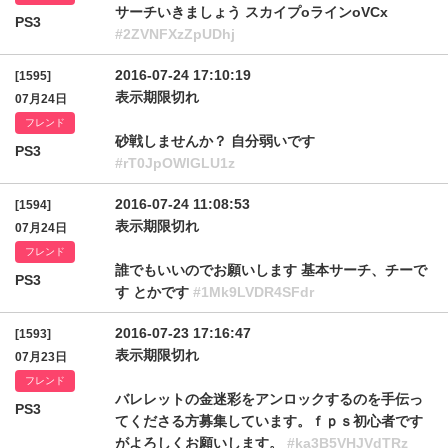
サーチいきましょう スカイプoラインoVCx
PS3
#2ZVNFXzZpUDhj
2016-07-24 17:10:19
[1595]
表示期限切れ
07月24日
フレンド
砂戦しませんか？ 自分弱いです
PS3
#rT0JpOWlGLU1z
2016-07-24 11:08:53
[1594]
表示期限切れ
07月24日
フレンド
誰でもいいのでお願いします 基本サーチ、チーで
PS3
す とかです
#1Mk9LVDR4SFdr
2016-07-23 17:16:47
[1593]
表示期限切れ
07月23日
フレンド
バレレットの金迷彩をアンロックするのを手伝っ
PS3
てくださる方募集しています。ｆｐｓ初心者です
がよろしくお願いします。
#ka3B5VHJVdTRz