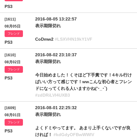
PS3
2016-08-05 13:22:57
[1611]
表示期限切れ
08月05日
フレンド
CoDmw2
#LSXVHN19kY1VF
PS3
2016-08-02 23:10:37
[1610]
表示期限切れ
08月02日
フレンド
今日始めました！くそほど下手糞です！4キル行け
PS3
ばいい方って感じです！wwこんな初心者とフレン
ドになってくれる人いますかね('･_･`)
#zdDRiLVI4UXB3
2016-08-01 22:25:32
[1609]
表示期限切れ
08月01日
フレンド
よくドミやってます。 あまり上手くないですが良
PS3
ければ！
#kdGdyOFBwWWlV