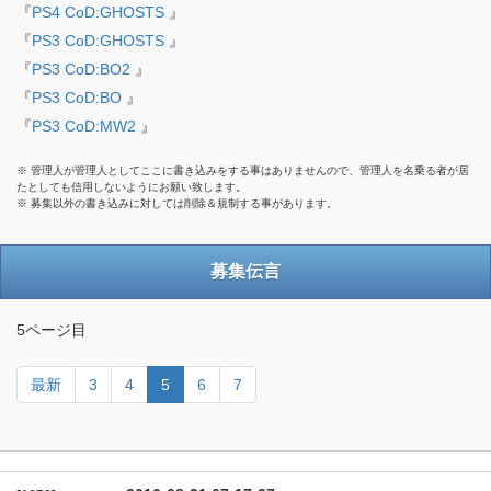
『
PS4 CoD:GHOSTS
』
『
PS3 CoD:GHOSTS
』
『
PS3 CoD:BO2
』
『
PS3 CoD:BO
』
『
PS3 CoD:MW2
』
※ 管理人が管理人としてここに書き込みをする事はありませんので、管理人を名乗る者が居
たとしても信用しないようにお願い致します。
※ 募集以外の書き込みに対しては削除＆規制する事があります。
募集伝言
5ページ目
最新
3
4
5
6
7