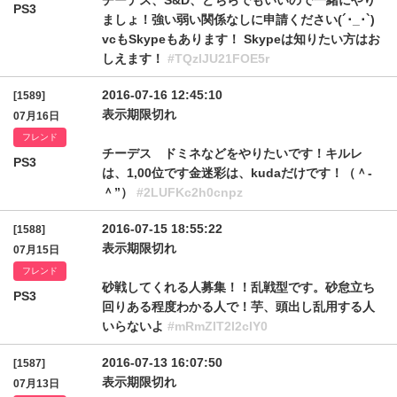
チーデス、S&D、どちらでもいいので一緒にやり
PS3
ましょ！強い弱い関係なしに申請ください(´･_･`)
vcもSkypeもあります！ Skypeは知りたい方はお
しえます！
#TQzlJU21FOE5r
2016-07-16 12:45:10
[1589]
表示期限切れ
07月16日
フレンド
チーデス ドミネなどをやりたいです！キルレ
PS3
は、1,00位です金迷彩は、kudaだけです！（＾-
＾”）
#2LUFKc2h0cnpz
2016-07-15 18:55:22
[1588]
表示期限切れ
07月15日
フレンド
砂戦してくれる人募集！！乱戦型です。砂怠立ち
PS3
回りある程度わかる人で！芋、頭出し乱用する人
いらないよ
#mRmZIT2l2clY0
2016-07-13 16:07:50
[1587]
表示期限切れ
07月13日