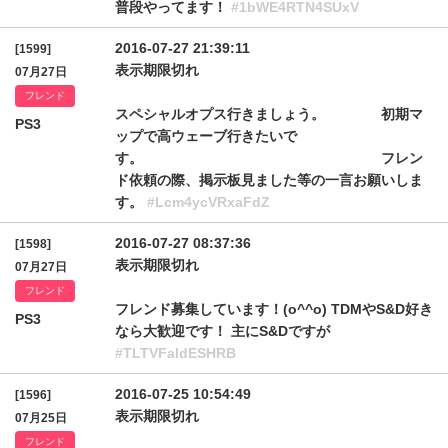
普段やってます！
#1bWE4RTN4SUxV
2016-07-27 21:39:11
[1599]
表示期限切れ
07月27日
フレンド
スペシャルオプス行きましょう。 初期マ
PS3
ップで高ウェーブ行きたいで
す。 フレン
ド依頼の際、掲示板見ました等の一言お願いしま
す。
#Lcm4ycVRxaFdZ
2016-07-27 08:37:36
[1598]
表示期限切れ
07月27日
フレンド
フレンド募集しています！(o^^o) TDMやS&D好き
PS3
なら大歓迎です！ 主にS&Dですが
#TLTVFaldESHRB
2016-07-25 10:54:49
[1596]
表示期限切れ
07月25日
フレンド