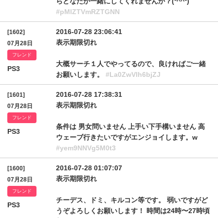
らどなたか一緒にしてくれませんか？(*^^*)
#pMlZTVmRZTGNN
2016-07-28 23:06:41
[1602]
表示期限切れ
07月28日
フレンド
大概サーチ１人でやってるので、良ければご一緒
PS3
お願いします。
#La0ZwVlh6bjZJ
2016-07-28 17:38:31
[1601]
表示期限切れ
07月28日
フレンド
条件は 男女問いません 上手い下手構いません 高
PS3
ウェーブ行きたいですがエンジョイします。w
#yem9NNVg5M0t3
2016-07-28 01:07:07
[1600]
表示期限切れ
07月28日
フレンド
チーデス、ドミ、キルコン等です。 弱いですがど
PS3
うぞよろしくお願いします！ 時間は24時〜27時頃