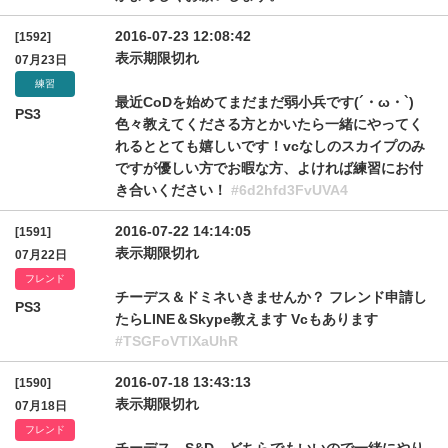
2016-07-23 12:08:42
[1592]
表示期限切れ
07月23日
練習
最近CoDを始めてまだまだ弱小兵です(´・ω・`)
PS3
色々教えてくださる方とかいたら一緒にやってく
れるととても嬉しいです！vcなしのスカイプのみ
ですが優しい方でお暇な方、よければ練習にお付
き合いください！
#6d2hfd3FvUVA4
2016-07-22 14:14:05
[1591]
表示期限切れ
07月22日
フレンド
チーデス＆ドミネいきませんか？ フレンド申請し
PS3
たらLINE＆Skype教えます Vcもあります
#TSGFoVTlXaUhR
2016-07-18 13:43:13
[1590]
表示期限切れ
07月18日
フレンド