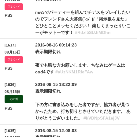
フレンド
mw3でパーティーを組んでチデスをプレイしたい
PS3
のでフレンドさん大募集(´ω` )/「掲示板を見た」
とひとことメッセください！ 楽しくまったりいこ
ーがモットーです！
#RdzI5SUJiMDhn
2016-08-16 00:14:23
[1637]
表示期限切れ
08月16日
フレンド
夜でも暇な方お願いします。ちなみにゲームは
PS3
cod4です
#aUzNKM1RieFAw
2016-08-15 18:22:09
[1636]
表示期限切れ
08月15日
その他
下の方に書き込みをした者ですが、協力者が見つ
PS3
かったため、打ち切りとさせていただきます。 あ
りがとうございました。
#kVDNpSFA1ejJV
2016-08-15 12:08:03
[1635]