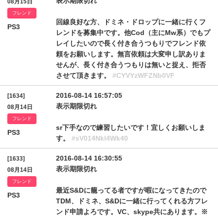
表示期限切れ
08月15日
フレンド
回線良好な方、ドミネ・ドロップに一緒に行くフ
PS3
レンドを募集中です。他Cod（主にMw系）でもプ
レイしたいので長く付き合うつもりでフレンド依
頼をお願いします。無言依頼は大変申し訳ありま
せんが、長く付き合うつもりは無いと捉え、拒否
させて頂きます。
#CYVYzWFZNb0VF
2016-08-14 16:57:05
[1634]
表示期限切れ
08月14日
フレンド
sr下手なので練習したいです！宜しくお願いしま
PS3
す。
#sV014Nkl4Wk40
2016-08-14 16:30:55
[1633]
表示期限切れ
08月14日
フレンド
最近S&Dに籠ってる者ですが暇になってきたので
PS3
TDM、ドミネ、S&Dに一緒に行ってくれる方フレ
ンド申請よろです。VC、skype共にあります。※