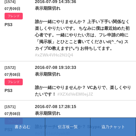
2016-07-09 14:35:36
[1574]
表示期限切れ
07月09日
フレンド
誰か一緒にやりませんか？ 上手い下手い関係なく
PS3
楽しくやりたいです。 ちなみに僕は最近始めた初
心者です。一緒にやりたい方は、フレ申請の時に
「掲示板」とひとこと書いてくださいd(^_^o) ス
カイプID教えます(^｡^) お待ちしてます。
#xZWk4VHc2N1Q4
2016-07-08 19:10:33
[1572]
表示期限切れ
07月08日
フレンド
誰か一緒にやりませんか？ VCありで、楽しくやり
PS3
たいです！
#XZXdVeEM0ejJZ
2016-07-08 17:28:15
[1571]
表示期限切れ
07月08日
フレンド
誰かサーチいきませんか？ Skypeありで
書き込む
伝言板一覧
協力チャット
PS3
#oTTd1czUyeklB