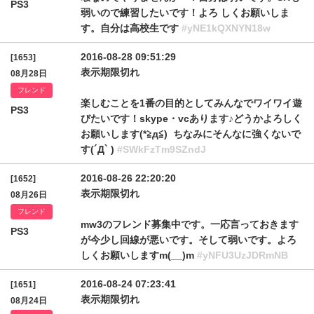
PS3
弱いので練習したいです！よろ しくお願いしま
す。自分は高校生です
#yNE1kQXNYN18w
2016-08-28 09:51:29
[1653]
表示期限切れ
08月28日
フレンド
楽しむことを1番の目的としてみんなでワイワイ遊
PS3
びたいです！skype・vcあります♪どうかよろしく
お願いします(*≧д≦) ちなみにそんなに強くないで
す(´Д` )
#SWkFzTm9SZndJ
2016-08-26 22:20:20
[1652]
表示期限切れ
08月26日
フレンド
mw3のフレンド募集中です。一応言っておきます
PS3
が今少し回線が悪いです。そして弱いです。よろ
しくお願いしますm(__)m
#yNFU3UzJDRmNB
2016-08-24 07:23:41
[1651]
表示期限切れ
08月24日