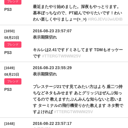
フレンド
最近またやり始めました。深夜もやっとります。
PS3
基本ぼっちなので、PT組んでやりたいです！わい
わい楽しくやりましょー(>_>)
#lRGJEVUJwUDlB
2016-08-23 23:57:07
[1650]
表示期限切れ
08月23日
フレンド
キルレは2.41ですドミネしてます TDMもオッケー
PS3
です
#TTERGTW9WM25V
2016-08-23 23:55:29
[1649]
表示期限切れ
08月23日
フレンド
プレステージ21です見てみたい方はよろ 盾二つ持
PS3
ちなどネタもみせます あとグリッジはぜんぶ知っ
てるので 教えますたぶんみんな知らないと思いま
す ターミナルの飛行機登りかた教えます ネタ勢で
すよければ
#TTERGTW9WM25V
2016-08-22 23:57:17
[1648]