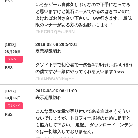
PS3
いうかゲーム自体久しぶりなので下手になってる
と思いますけど流石に一人でやるのはきついので
よければお付き合い下さい。 GW行きます。 最低
限のマナーがある方のみお願いします！
#hRGRDYjExUERN
2016-08-06 20:54:01
[1618]
表示期限切れ
08月06日
フレンド
クソド下手で初心者で一試合4キル行けばいいほう
PS3
の僕ですが一緒にやってくれる人います？ww
#hd1NWZVNHejRF
2016-08-06 08:11:09
[1617]
表示期限切れ
08月06日
フレンド
こんな固い文章で寄り付いて来る方はそうそうい
PS3
ないでしょうが、トロフィー取得のために是非と
も協力して下さい。 追記。 ダウンロードコンテン
ツは一切購入しておりません。