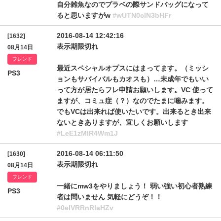
自分雑魚なのでプラベの際サンドバッグになって
ると思いますがw
#wUTN0clN3bHFr
2016-08-14 12:42:16
[1632]
表示期限切れ
08月14日
フレンド
最近スペシャルオプスにはまってます。（ミッシ
PS3
ョンもサバイバルもカオスも）…未成年でもいい
って方が居たらフレ申請お願いします。VC 使って
ますが、コミュ症（？）なのでたまに噛みます。
でもVCは出来れば使いたいです。出来るとき出来
ないときありますが、宜しくお願いします
#LeE1zMlR4Wm1J
2016-08-14 06:11:50
[1630]
表示期限切れ
08月14日
フレンド
一緒にmw3をやりましょう！ 弱い強い初心者熟練
PS3
者は問いません 気軽にどうぞ！！
#0elVRRnRlaHZv