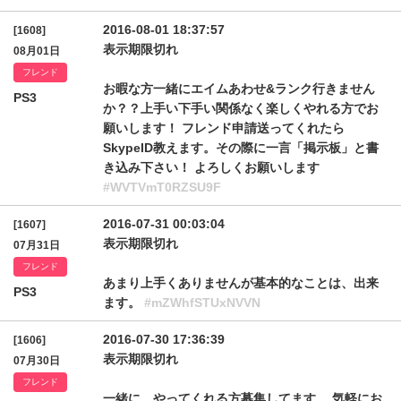
2016-08-01 18:37:57
[1608]
表示期限切れ
08月01日
フレンド
お暇な方一緒にエイムあわせ&ランク行きません
PS3
か？？上手い下手い関係なく楽しくやれる方でお
願いします！ フレンド申請送ってくれたら
SkypeID教えます。その際に一言「掲示板」と書
き込み下さい！ よろしくお願いします
#WVTVmT0RZSU9F
2016-07-31 00:03:04
[1607]
表示期限切れ
07月31日
フレンド
あまり上手くありませんが基本的なことは、出来
PS3
ます。
#mZWhfSTUxNVVN
2016-07-30 17:36:39
[1606]
表示期限切れ
07月30日
フレンド
一緒に、やってくれる方募集してます。 気軽にお