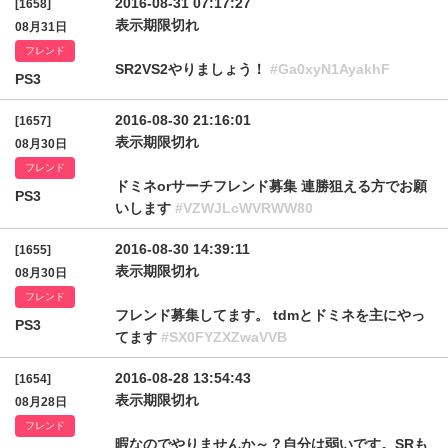
2016-08-31 07:17:27
[1658]
表示期限切れ
08月31日
フレンド
SR2VS2やりましょう！
#Ga0xyN1AyakhF
PS3
2016-08-30 21:16:01
[1657]
表示期限切れ
08月30日
フレンド
ドミネorサーチフレンド募集 連勝狙える方でお願
PS3
いします
#VZWJLcWVRWW80
2016-08-30 14:39:11
[1655]
表示期限切れ
08月30日
フレンド
フレンド募集してます。 tdmとドミネを主にやっ
PS3
てます
#SX0FYZXZwaVVB
2016-08-28 13:54:43
[1654]
表示期限切れ
08月28日
フレンド
暇なのでやりませんか～？自分は弱いです。SRも