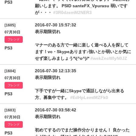
PS3
願いします。 PSID santeFX_Vpurasu 弱いです
が・・・
#3R0dzemM2NER3
2016-07-30 15:57:32
[1605]
表示期限切れ
07月30日
フレンド
マナーのある方で一緒に楽しく遊べる人を探して
PS3
ます！vc・Skypeあります♪強いとか弱いとか気に
せず楽しみましょう*\(^o^)/*
#wekZncWlyN0JZ
2016-07-30 12:13:35
[1604]
表示期限切れ
07月30日
フレンド
下手ですが一緒にSkypeで通話しながら出来る
PS3
方、募集中です。
#EdHpLemtMZFk0
2016-07-30 03:58:42
[1603]
表示期限切れ
07月30日
フレンド
初めてするのでまだ操作分かりません！ 良かった
PS3