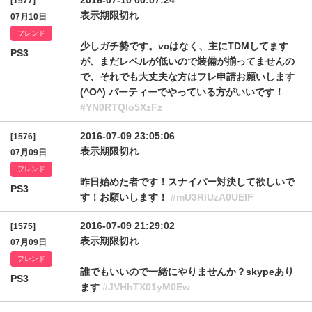
2016-07-10 00:07:24
[1577]
表示期限切れ
07月10日
フレンド
少しガチ勢です。vcはなく、主にTDMしてます
PS3
が、まだレベルが低いので装備が揃ってませんの
で、それでも大丈夫な方はフレ申請お願いします
(^O^) パーティーでやっている方がいいです！
#YN0RTQlo5XzFz
2016-07-09 23:05:06
[1576]
表示期限切れ
07月09日
フレンド
昨日始めた者です！スナイパー対決して欲しいで
PS3
す！お願いします！
#mU3RlUzA0UElF
2016-07-09 21:29:02
[1575]
表示期限切れ
07月09日
フレンド
誰でもいいので一緒にやりませんか？skypeあり
PS3
ます
#JVHhTX01yM0Ew