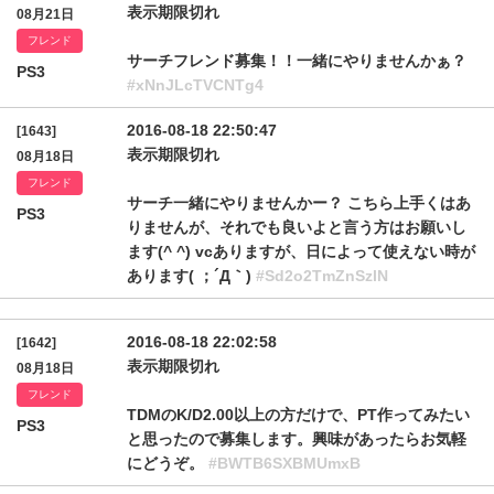
表示期限切れ
08月21日
フレンド
サーチフレンド募集！！一緒にやりませんかぁ？
PS3
#xNnJLcTVCNTg4
2016-08-18 22:50:47
[1643]
表示期限切れ
08月18日
フレンド
サーチ一緒にやりませんかー？ こちら上手くはあ
PS3
りませんが、それでも良いよと言う方はお願いし
ます(^ ^) vcありますが、日によって使えない時が
あります( ；´Д｀)
#Sd2o2TmZnSzlN
2016-08-18 22:02:58
[1642]
表示期限切れ
08月18日
フレンド
TDMのK/D2.00以上の方だけで、PT作ってみたい
PS3
と思ったので募集します。興味があったらお気軽
にどうぞ。
#BWTB6SXBMUmxB