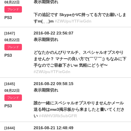
表示期限切れ
08月22日
フレンド
下の追記です SkypeかVC持ってる方でお願いしま
PS3
すm(_ _)m
#ZWUpuYTFieGdn
2016-08-22 23:56:07
[1647]
表示期限切れ
08月22日
フレンド
どなたかのんびりマルチ、スペシャルオプスやり
PS3
ませんか？ マナーの良い方で(￣▽￣;) ちなみに下
手なのでご容赦下さいw 気軽にどうぞ〜
#ZWUpuYTFieGdn
2016-08-22 09:58:15
[1645]
表示期限切れ
08月22日
フレンド
誰か一緒にスペシャルオプスやりませんかメール
PS3
送る時はmw3掲示板から来ましたと書いてくださ
い
#4WHV3Rk5ubGFR
2016-08-21 12:48:49
[1644]