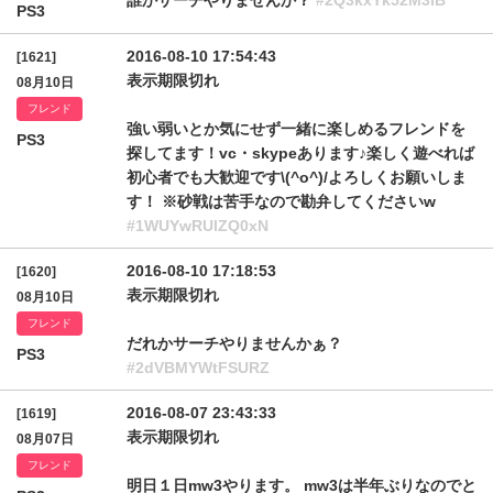
誰かサーチやりませんか？
#2Q3kxYk52M3lB
PS3
2016-08-10 17:54:43
[1621]
表示期限切れ
08月10日
フレンド
強い弱いとか気にせず一緒に楽しめるフレンドを
PS3
探してます！vc・skypeあります♪楽しく遊べれば
初心者でも大歓迎です\(^o^)/よろしくお願いしま
す！ ※砂戦は苦手なので勘弁してくださいw
#1WUYwRUlZQ0xN
2016-08-10 17:18:53
[1620]
表示期限切れ
08月10日
フレンド
だれかサーチやりませんかぁ？
PS3
#2dVBMYWtFSURZ
2016-08-07 23:43:33
[1619]
表示期限切れ
08月07日
フレンド
明日１日mw3やります。 mw3は半年ぶりなのでと