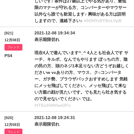
しいです♪ 条件は27歳以上でやる気があり、最低
限のマナーが守れる方、コンバーターやマウサー
以外なら誰でも歓迎します♪ 興味がある方は説明
しますので、連絡下さい♪
#0OHYzRTBxLVpB
2021-12-08 19:34:34
[921]
表示期限切れ
12月08日
フレンド
現在4人で遊んでいます^_^ 4人とも社会人です サ
PS4
ーチ、キルポ、なんでもやります ぼっちの方、陰
の民の方、頭のネジ1本足りない方どうぞお越しく
ださいw vcありの方、マウス、ク○コンバータ
ー、ガチ勢、ブラウザバックおすすめします 気軽
にメッセ飛ばしてください、メッセ飛ばして来な
い方親の顔が見たいです。でも見たら吐き気する
ので見せないでください では。
#tTEo0VHVwd2Fn
2021-12-08 19:24:31
[920]
表示期限切れ
12月08日
フレンド