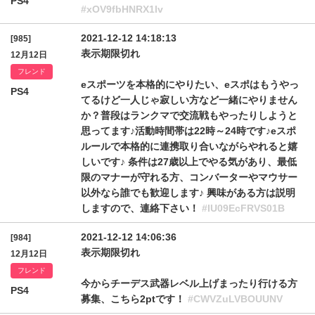
PS4
#xOV9fbHNRX1lv
2021-12-12 14:18:13
[985]
表示期限切れ
12月12日
フレンド
eスポーツを本格的にやりたい、eスポはもうやっ
PS4
てるけど一人じゃ寂しい方など一緒にやりません
か？普段はランクマで交流戦もやったりしようと
思ってます♪活動時間帯は22時～24時です♪eスポ
ルールで本格的に連携取り合いながらやれると嬉
しいです♪ 条件は27歳以上でやる気があり、最低
限のマナーが守れる方、コンバーターやマウサー
以外なら誰でも歓迎します♪ 興味がある方は説明
しますので、連絡下さい！
#IU09EcFRVS01B
2021-12-12 14:06:36
[984]
表示期限切れ
12月12日
フレンド
今からチーデス武器レベル上げまったり行ける方
PS4
募集、こちら2ptです！
#CWVZuLVBOUUNV