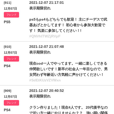
2021-12-07 21:17:01
[911]
表示期限切れ
12月07日
フレンド
ps5もps4もどちらでも歓迎！ 主にチーデスで武
PS5
器あげとかしてます！ 初心者から参加大歓迎で
す！ 気楽に参加してください！!
#QNVhITWZjRVpF
2021-12-07 21:07:48
[910]
表示期限切れ
12月07日
フレンド
現在cod一人でやってます。一緒に楽しくできる
PS4
仲間欲しいです！新卒の社会人一年目なので、男
女問わず年齢近い方気軽に声かけてください！
#SdEtKUzVZVWxn
2021-12-07 20:40:52
[909]
表示期限切れ
12月07日
フレンド
クラン作りました！現在4人です。 20代後半なの
PS4
で近い方一緒にやりませんか？？ 強い弱い関係