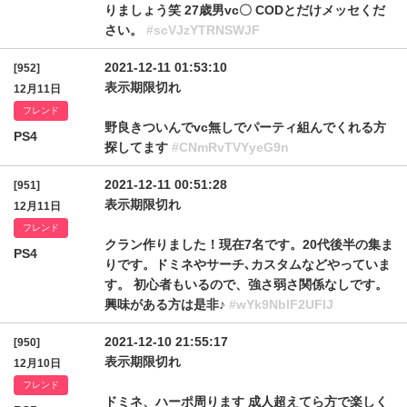
りましょう笑 27歳男vc〇 CODとだけメッセくだ
さい。
#scVJzYTRNSWJF
2021-12-11 01:53:10
[952]
表示期限切れ
12月11日
フレンド
野良きついんでvc無しでパーティ組んでくれる方
PS4
探してます
#CNmRvTVYyeG9n
2021-12-11 00:51:28
[951]
表示期限切れ
12月11日
フレンド
クラン作りました！現在7名です。20代後半の集ま
PS4
りです。ドミネやサーチ､カスタムなどやっていま
す。 初心者もいるので、強さ弱さ関係なしです。
興味がある方は是非♪
#wYk9NblF2UFlJ
2021-12-10 21:55:17
[950]
表示期限切れ
12月10日
フレンド
ドミネ、ハーポ周ります 成人超えてら方で楽しく