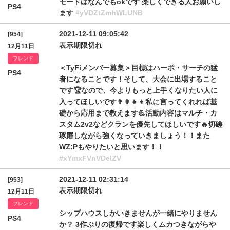
モードはなんでもokです 楽しくできる人お願いし
PS4
ます
#yVDZtZmhWLUNB
2021-12-11 09:05:42
[954]
表示期限切れ
12月11日
フレンド
＜TyFiメンバー募集＞目標はハーポ・サーチの猛
PS4
者になることです！そして、大会に出場すること
です🏆なので、今よりもっと上手くなりたい人に
入ってほしいです👨‍👩‍👧‍👦私に言ってくれれば基
礎から応用まで教えます💪活動内容はマルチ・カ
スタム2v2などクランを優先してほしいです🔥切磋
琢磨しながら強くなっていきましょう！！また
WZ:Pもやりたいと思います！！
#xYmxFVnVDelZV
2021-12-11 02:31:14
[953]
表示期限切れ
12月11日
フレンド
シップハウスしかいきませんが一緒にやりません
PS4
か？ 3作ぶりの復帰です楽しくムカつきながらや