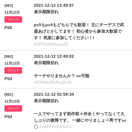
2021-12-12 13:49:07
[983]
表示期限切れ
12月12日
フレンド
ps5もps4もどちらでも歓迎！ 主にチーデスで武
PS5
器あげとかしてます！ 初心者から参加大歓迎で
す！ 気楽に参加してください！!
#VRTk0WGoyellZ
2021-12-12 13:49:02
[982]
表示期限切れ
12月12日
フレンド
サーチやりませんか？ vc可能
PS4
#BYWdaRU9qQlVB
2021-12-12 02:59:34
[981]
表示期限切れ
12月12日
フレンド
一人でやってます前作前々作全くやってなくて久
PS4
しぶりの復帰です。 一緒にやりましょー男ですvc
〇
#zRll5YnRNSnlV