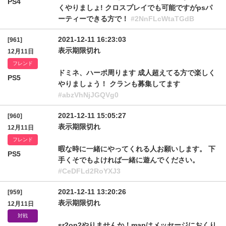
PS4
くやりましょ! クロスプレイでも可能ですがpsパ
ーティーできる方で！
#2NnFLcWtaTGdB
2021-12-11 16:23:03
[961]
表示期限切れ
12月11日
フレンド
ドミネ、ハーポ周ります 成人超えてる方で楽しく
PS5
やりましょう！ クランも募集してます
#abzVhNjJGQVg0
2021-12-11 15:05:27
[960]
表示期限切れ
12月11日
フレンド
暇な時に一緒にやってくれる人お願いします。 下
PS5
手くそでもよければ一緒に遊んでください。
#CeDFLd2RoYXJ3
2021-12-11 13:20:26
[959]
表示期限切れ
12月11日
対戦
sr2on2やりませんか！mapはメッセージにおくり