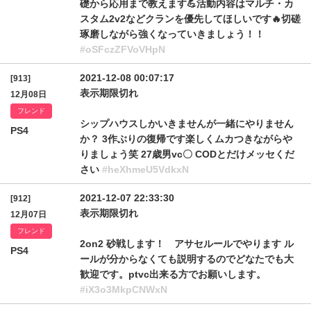
礎から応用まで教えます💪活動内容はマルチ・カ
スタム2v2などクランを優先してほしいです🔥切磋
琢磨しながら強くなっていきましょう！！
#oSFczZFVoVHpN
2021-12-08 00:07:17
[913]
表示期限切れ
12月08日
フレンド
シップハウスしかいきませんが一緒にやりません
PS4
か？ 3作ぶりの復帰です楽しくムカつきながらや
りましょう笑 27歳男vc〇 CODとだけメッセくだ
さい
#heXhmeU5VdkxN
2021-12-07 22:33:30
[912]
表示期限切れ
12月07日
フレンド
2on2 砂戦します！ アサセルールでやります ル
PS4
ールが分からなくても説明するのでどなたでも大
歓迎です。ptvc出来る方でお願いします。
#iX3o3MkpCNWxN