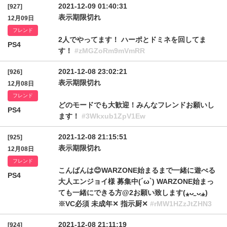
2021-12-09 01:40:31
[927]
表示期限切れ
12月09日
フレンド
2人でやってます！ ハーポとドミネを回してま
PS4
す！
#zMGZoRm9mVmRR
2021-12-08 23:02:21
[926]
表示期限切れ
12月08日
フレンド
どのモードでも大歓迎！みんなフレンドお願いし
PS4
ます！
#3Wkxub1ZpV1Ew
2021-12-08 21:15:51
[925]
表示期限切れ
12月08日
フレンド
こんばんは😊WARZONE始まるまで一緒に遊べる
PS4
大人エンジョイ様 募集中(´ω`) WARZONE始まっ
ても一緒にできる方@2お願い致します(⁎ᴗ͈ˬᴗ͈⁎)
※VC必須 未成年‪‪✕‬ 指示厨‪✕‬
#rMW1HZzJtZHN3
2021-12-08 21:11:19
[924]