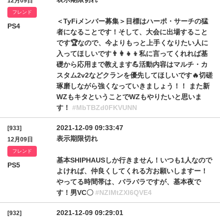
12月09日
フレンド
＜TyFiメンバー募集＞目標はハーポ・サーチの猛
PS4
者になることです！そして、大会に出場すること
です🏆なので、今よりもっと上手くなりたい人に
入ってほしいです👨‍👩‍👧‍👦私に言ってくれれば基
礎から応用まで教えます💪活動内容はマルチ・カ
スタム2v2などクランを優先してほしいです🔥切磋
琢磨しながら強くなっていきましょう！！ また新
WZもキタということでWZもやりたいと思いま
す！
#MbTBZd0FKVUNN
2021-12-09 09:33:47
[933]
表示期限切れ
12月09日
フレンド
基本SHIPHAUSしか行きません！いつも1人なので
PS5
よければ、仲良くしてくれる方お願いしますー！
やってる時間帯は、バラバラですが、基本夜で
す！男VC〇
#NZlMtZXl6QVE4
2021-12-09 09:29:01
[932]