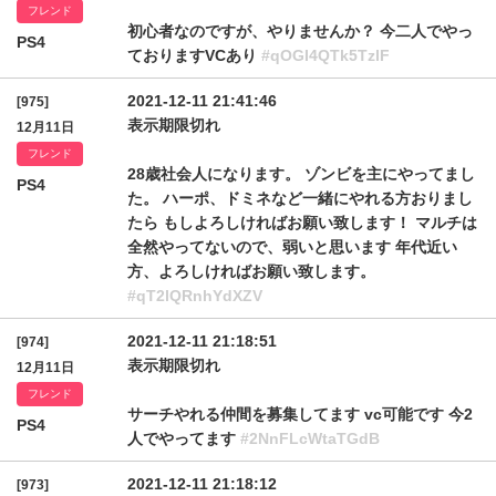
フレンド
初心者なのですが、やりませんか？ 今二人でやっ
PS4
ておりますVCあり
#qOGI4QTk5TzlF
2021-12-11 21:41:46
[975]
表示期限切れ
12月11日
フレンド
28歳社会人になります。 ゾンビを主にやってまし
PS4
た。 ハーポ、ドミネなど一緒にやれる方おりまし
たら もしよろしければお願い致します！ マルチは
全然やってないので、弱いと思います 年代近い
方、よろしければお願い致します。
#qT2lQRnhYdXZV
2021-12-11 21:18:51
[974]
表示期限切れ
12月11日
フレンド
サーチやれる仲間を募集してます vc可能です 今2
PS4
人でやってます
#2NnFLcWtaTGdB
2021-12-11 21:18:12
[973]