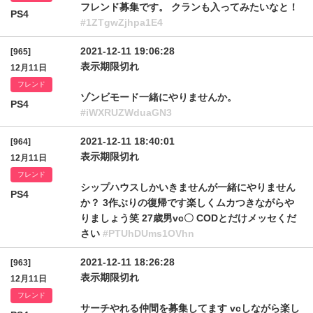
フレンド募集です。 クランも入ってみたいなと！
PS4
#1ZTgwZjhpa1E4
2021-12-11 19:06:28
[965]
表示期限切れ
12月11日
フレンド
ゾンビモード一緒にやりませんか。
PS4
#iWXRUZWduaGN3
2021-12-11 18:40:01
[964]
表示期限切れ
12月11日
フレンド
シップハウスしかいきませんが一緒にやりません
PS4
か？ 3作ぶりの復帰です楽しくムカつきながらや
りましょう笑 27歳男vc〇 CODとだけメッセくだ
さい
#PTUhDUms1OVhn
2021-12-11 18:26:28
[963]
表示期限切れ
12月11日
フレンド
サーチやれる仲間を募集してます vcしながら楽し