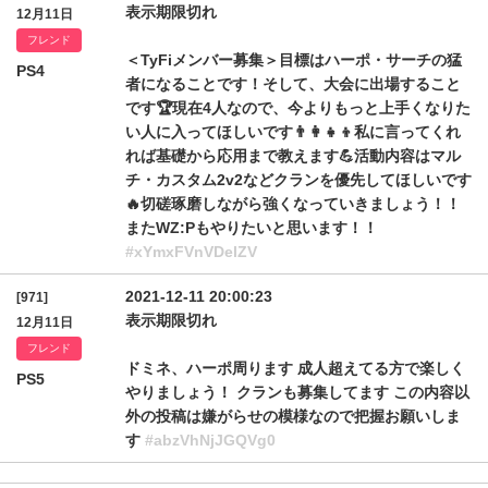
表示期限切れ
12月11日
フレンド
＜TyFiメンバー募集＞目標はハーポ・サーチの猛
PS4
者になることです！そして、大会に出場すること
です🏆現在4人なので、今よりもっと上手くなりた
い人に入ってほしいです👨‍👩‍👧‍👦私に言ってくれ
れば基礎から応用まで教えます💪活動内容はマル
チ・カスタム2v2などクランを優先してほしいです
🔥切磋琢磨しながら強くなっていきましょう！！
またWZ:Pもやりたいと思います！！
#xYmxFVnVDelZV
2021-12-11 20:00:23
[971]
表示期限切れ
12月11日
フレンド
ドミネ、ハーポ周ります 成人超えてる方で楽しく
PS5
やりましょう！ クランも募集してます この内容以
外の投稿は嫌がらせの模様なので把握お願いしま
す
#abzVhNjJGQVg0