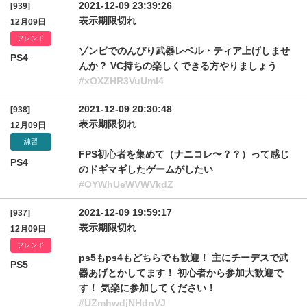
2021-12-09 23:39:26
[939]
表示期限切れ
12月09日
フレンド
ゾンビでのんびり武器レベル・ティア上げしませ
PS4
んか？ VC持ちの楽しくできる方やりましょう
#xOXZHR3VuUmI4
2021-12-09 20:30:48
[938]
表示期限切れ
12月09日
練習
FPS初心者を集めて（ナニコレ〜？？）って感じ
PS4
のドギマギしたゲームがしたい
#OYWhUeWVWVkdZ
2021-12-09 19:59:17
[937]
表示期限切れ
12月09日
フレンド
ps5もps4もどちらでも歓迎！ 主にチーデスで武
PS5
器あげとかしてます！ 初心者から参加大歓迎で
す！ 気楽に参加してください！
#UZmhwdjNHdnVJ