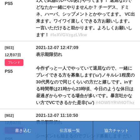
1人で武器のレベルあげやってます！ 退屈なので
PS5
どなたか一緒にやりませんか？ チーデス、ドミ
ネ、ハーパ、シップメントとかやってます。 VC出
来ます。ワイワイ楽しくできる方お願いします。
一言いただけると助かります。よろしくお願いし
ます！
#IeXVGVzgzLVkw
2021-12-07 12:47:09
[903]
表示期限切れ
12月07日
フレンド
今作ずっと一人でやっていて退屈なので、一緒に
PS5
プレイできる方を募集します('ω')ノキルレ1程度の
30代男なので同じくらいの方だと嬉しです。inす
る時間帯は21時から23時頃、今日のような休日は
昼過ぎからやってる場合が多いです。暴言吐かな
い方でVCできるかた是非('ω')
#4OW5YRVI4OThz
2021-12-07 11:10:50
[902]
表示期限切れ
12月07日
書き込む
伝言板一覧
協力チャット
フレンド
シーズン1も始まるのでフレンド募集します だい
PS5