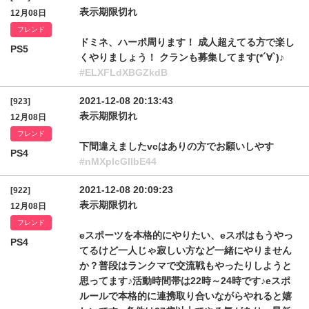
表示期限切れ
12月08日
フレンド
ドミネ、ハーポ周ります！ 成人超えてる方で楽し
PS5
くやりましょう！ クランも募集してます(*´∀`)♪
#ELXFLdXBGZkdB
2021-12-08 20:13:43
[923]
表示期限切れ
12月08日
フレンド
下間違えましたvcはありの方でお願いしやす
PS4
#nMXpIcGlIbE44
2021-12-08 20:09:23
[922]
表示期限切れ
12月08日
フレンド
eスポーツを本格的にやりたい、eスポはもうやっ
PS4
てるけど一人じゃ寂しい方など一緒にやりません
か？普段はランクマで交流戦もやったりしようと
思ってます♪活動時間帯は22時～24時です♪eスポ
ルールで本格的に連携取り合いながらやれると嬉