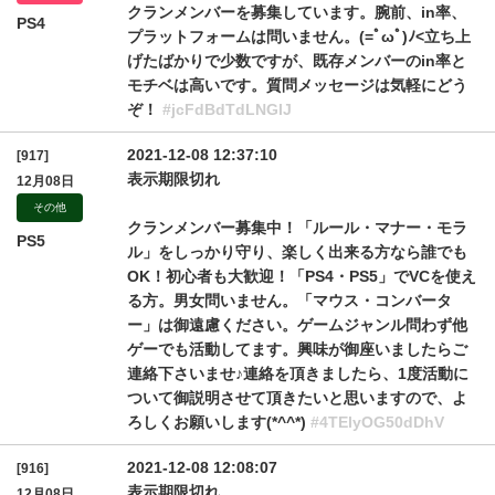
クランメンバーを募集しています。腕前、in率、
PS4
プラットフォームは問いません。(=ﾟωﾟ)ﾉ<立ち上
げたばかりで少数ですが、既存メンバーのin率と
モチベは高いです。質問メッセージは気軽にどう
ぞ！
#jcFdBdTdLNGlJ
2021-12-08 12:37:10
[917]
表示期限切れ
12月08日
その他
クランメンバー募集中！「ルール・マナー・モラ
PS5
ル」をしっかり守り、楽しく出来る方なら誰でも
OK！初心者も大歓迎！「PS4・PS5」でVCを使え
る方。男女問いません。「マウス・コンバータ
ー」は御遠慮ください。ゲームジャンル問わず他
ゲーでも活動してます。興味が御座いましたらご
連絡下さいませ♪連絡を頂きましたら、1度活動に
ついて御説明させて頂きたいと思いますので、よ
ろしくお願いします(*^^*)
#4TElyOG50dDhV
2021-12-08 12:08:07
[916]
表示期限切れ
12月08日