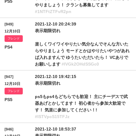
PS5
やりましょう！ クランも募集してます
#1NTFtZTFvR2pn
2021-12-10 20:24:39
[949]
表示期限切れ
12月10日
フレンド
楽しくワイワイやりたい気分なんでそんな方いた
PS4
らやりましょう モードとかはやりたいやつがあれ
ば入れますんで ゆうたいただいたら！ VCありで
お願いします
#IVGk2OHdSSGc0
2021-12-10 19:42:15
[947]
表示期限切れ
12月10日
フレンド
ps5もps4もどちらでも歓迎！ 主にチーデスで武
PS5
器あげとかしてます！ 初心者から参加大歓迎で
す！ 気楽に参加してください！!
#lSTVpcS15TFJz
2021-12-10 18:53:37
[946]
表示期限切れ