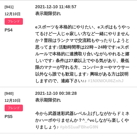
2021-12-10 11:48:57
[941]
表示期限切れ
12月10日
フレンド
eスポーツを本格的にやりたい、eスポはもうやっ
PS4
てるけど一人じゃ寂しい方など一緒にやりません
か？普段はランクマで交流戦もやったりしようと
思ってます♪活動時間帯は22時～24時です♪eスポ
ルールで本格的に連携取り合いながらやれると嬉
しいです♪ 条件は27歳以上でやる気があり、最低
限のマナーが守れる方、コンバーターやマウサー
以外なら誰でも歓迎します♪ 興味がある方は説明
しますので、連絡下さい♪♪
#1NXNIOUl6ZnhJ
2021-12-10 00:38:28
[940]
表示期限切れ
12月10日
フレンド
今から武器迷彩武器レベル上げしながからドミネ
PS5
かハーポやりませんか？^_^vcしながら楽しくや
りましょう♪
#pbS1uaFBheG9N