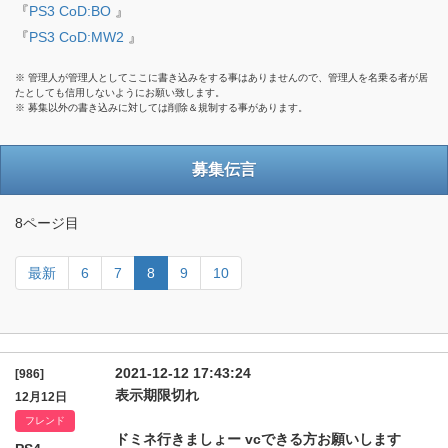
『
PS3 CoD:BO
』
『
PS3 CoD:MW2
』
※ 管理人が管理人としてここに書き込みをする事はありませんので、管理人を名乗る者が居
たとしても信用しないようにお願い致します。
※ 募集以外の書き込みに対しては削除＆規制する事があります。
募集伝言
8ページ目
最新
6
7
8
9
10
2021-12-12 17:43:24
[986]
表示期限切れ
12月12日
フレンド
ドミネ行きましょー vcできる方お願いします