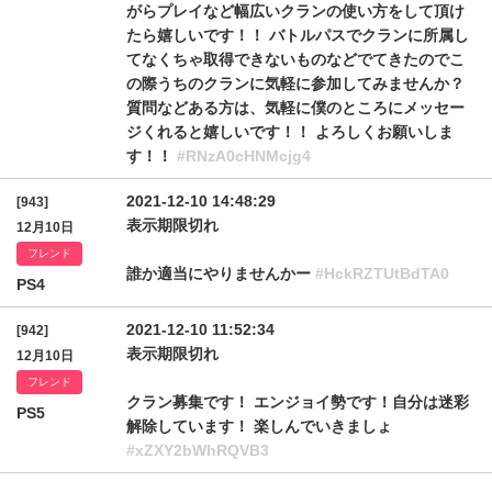
がらプレイなど幅広いクランの使い方をして頂け
たら嬉しいです！！ バトルパスでクランに所属し
てなくちゃ取得できないものなどでてきたのでこ
の際うちのクランに気軽に参加してみませんか？
質問などある方は、気軽に僕のところにメッセー
ジくれると嬉しいです！！ よろしくお願いしま
す！！
#RNzA0cHNMcjg4
2021-12-10 14:48:29
[943]
表示期限切れ
12月10日
フレンド
誰か適当にやりませんかー
#HckRZTUtBdTA0
PS4
2021-12-10 11:52:34
[942]
表示期限切れ
12月10日
フレンド
クラン募集です！ エンジョイ勢です！自分は迷彩
PS5
解除しています！ 楽しんでいきましょ
#xZXY2bWhRQVB3