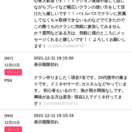
心者大歓迎です！！ミッション達成や楽しく話し
ながらプレイなど幅広いクランの使い方をして頂
けたら嬉しいです！！ バトルパスでクランに所属
してなくちゃ取得できないものなどでてきたので
この際うちのクランに気軽に参加してみません
か？質問などある方は、気軽に僕のところにメッ
セージくれると嬉しいです！！ よろしくお願いし
ます！
#zdWlGZkRMSFk0
2021-12-11 19:15:50
[967]
表示期限切れ
12月11日
フレンド
クラン作りました！現在7名です。20代後半の集ま
PS4
りです。ドミネやサーチ､カスタムなどやっていま
す。 初心者もいるので、強さ弱さ関係なしです。
興味がある方は是非♪ 現在2人でドミネ行ってま
す！
#wYk9NblF2UFlJ
2021-12-11 19:15:19
[966]
表示期限切れ
12月11日
フレンド