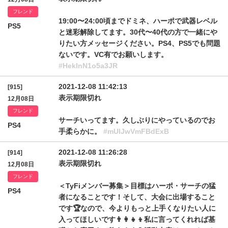
フレンド
19:00〜24:00頃までドミネ、ハーポで武器レベル
PS5
と迷彩解除してます。30代〜40代の方で一緒にや
りたい方メッセージください。PS4、PS5でも問題
ないです。VC有でお願いします。
#HeklnN1o5a3JR
2021-12-08 11:42:13
[915]
表示期限切れ
12月08日
フレンド
サーチいってます。久しぶりにやっているのでお
PS4
手柔らかに。
#mUlJwVmFBdExB
2021-12-08 11:26:28
[914]
表示期限切れ
12月08日
フレンド
＜TyFiメンバー募集＞目標はハーポ・サーチの猛
PS4
者になることです！そして、大会に出場すること
です🏆なので、今よりもっと上手くなりたい人に
入ってほしいです👨‍👩‍👧‍👦私に言ってくれれば基