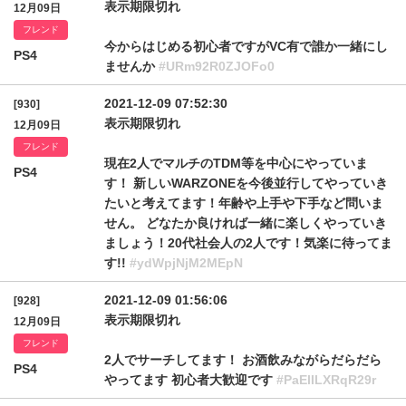
表示期限切れ
12月09日
フレンド
今からはじめる初心者ですがVC有で誰か一緒にし
PS4
ませんか
#URm92R0ZJOFo0
2021-12-09 07:52:30
[930]
表示期限切れ
12月09日
フレンド
現在2人でマルチのTDM等を中心にやっていま
PS4
す！ 新しいWARZONEを今後並行してやっていき
たいと考えてます！年齢や上手や下手など問いま
せん。 どなたか良ければ一緒に楽しくやっていき
ましょう！20代社会人の2人です！気楽に待ってま
す!!
#ydWpjNjM2MEpN
2021-12-09 01:56:06
[928]
表示期限切れ
12月09日
フレンド
2人でサーチしてます！ お酒飲みながらだらだら
PS4
やってます 初心者大歓迎です
#PaElILXRqR29r