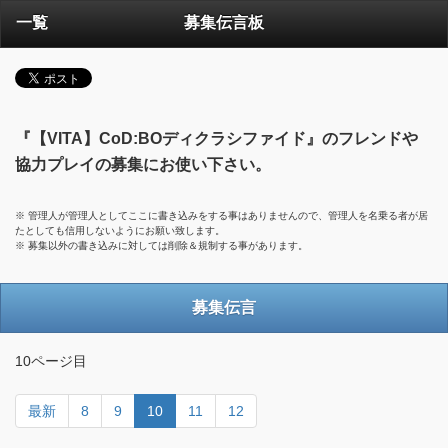
一覧
募集伝言板
『【VITA】CoD:BOディクラシファイド』のフレンドや
協力プレイの募集にお使い下さい。
※ 管理人が管理人としてここに書き込みをする事はありませんので、管理人を名乗る者が居
たとしても信用しないようにお願い致します。
※ 募集以外の書き込みに対しては削除＆規制する事があります。
募集伝言
10ページ目
最新
8
9
10
11
12