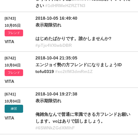
さい
#1dHRMeHZRZTN3
2018-10-05 16:49:40
[6743]
表示期限切れ
10月05日
フレンド
はじめたばかりです。誰かしませんか?
VITA
#pTjc4VXlwbDBR
2018-10-04 21:35:05
[6742]
エンジョイ勢の方フレンドになりましょうID
10月04日
tofu0319
#xc2tfM3dmRm1Z
フレンド
VITA
2018-10-04 19:27:38
[6741]
表示期限切れ
10月04日
練習
俺雑魚なんで普通に常識できる方フレンドお願い
VITA
します。vcはありで話しましょう。
#6SWNkZGdXMlhF