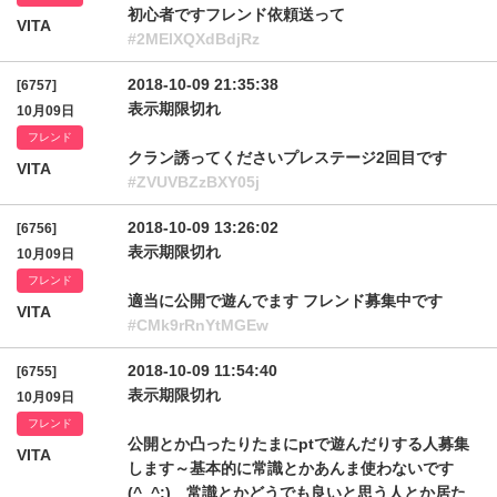
初心者ですフレンド依頼送って
VITA
#2MElXQXdBdjRz
2018-10-09 21:35:38
[6757]
表示期限切れ
10月09日
フレンド
クラン誘ってくださいプレステージ2回目です
VITA
#ZVUVBZzBXY05j
2018-10-09 13:26:02
[6756]
表示期限切れ
10月09日
フレンド
適当に公開で遊んでます フレンド募集中です
VITA
#CMk9rRnYtMGEw
2018-10-09 11:54:40
[6755]
表示期限切れ
10月09日
フレンド
公開とか凸ったりたまにptで遊んだりする人募集
VITA
します～基本的に常識とかあんま使わないです
(^_^;) 常識とかどうでも良いと思う人とか居た