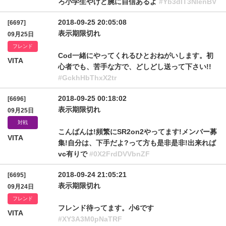
ろ小学生やけど腕に自信あるよ
#Yb3dlT3NIenBV
2018-09-25 20:05:08
[6697]
表示期限切れ
09月25日
フレンド
Cod一緒にやってくれるひとおねがいします。初
VITA
心者でも、苦手な方で、どしどし送って下さい!!
#GckhHbThxX2tr
2018-09-25 00:18:02
[6696]
表示期限切れ
09月25日
対戦
こんばんは!頻繁にSR2on2やってます!メンバー募
VITA
集!自分は、下手だよ?って方も是非是非!出来れば
vc有りで
#0X2FrdDVVbnZF
2018-09-24 21:05:21
[6695]
表示期限切れ
09月24日
フレンド
フレンド待ってます。小6です
VITA
#XY3A3M0pNaTRF