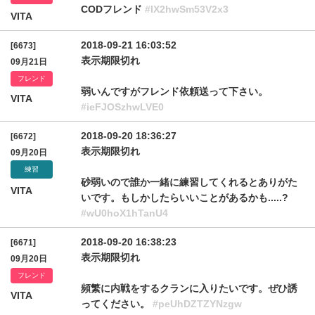
CODフレンド
#lX2hwSm53V2x3
VITA
2018-09-21 16:03:52
[6673]
表示期限切れ
09月21日
フレンド
弱いんですがフレンド依頼送って下さい。
VITA
#ieFJOSzhwLVE0
2018-09-20 18:36:27
[6672]
表示期限切れ
09月20日
練習
砂弱いので誰か一緒に練習してくれるとありがた
VITA
いです。もしかしたらいいことがあるかも.....?
#wU0hoX1hTanU4
2018-09-20 16:38:23
[6671]
表示期限切れ
09月20日
フレンド
頻繁に内戦をするクランに入りたいです。ぜひ誘
VITA
ってください。
#peUhDZTZYNzgw