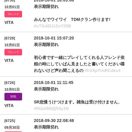
2018-10-01 18:03:08
[6730]
表示期限切れ
10月01日
フレンド
みんなでワイワイ TDMクラン作ります!
VITA
#oTGdEU1ZnY25B
2018-10-01 15:07:20
[6729]
表示期限切れ
10月01日
フレンド
初心者です一緒にプレイしてくれる人フレンド依
VITA
頼の時にしていばん見ましたと書いてください喋
れないけど声わ聞こえるの
#hVXpIYmRCdks4
2018-10-01 11:11:45
[6726]
表示期限切れ
10月01日
対戦
SR怠慢うけつけます。雑魚は受け付けません、
VITA
#0Uzd5RjQ5Xy1N
2018-09-30 22:08:48
[6725]
表示期限切れ
09月30日