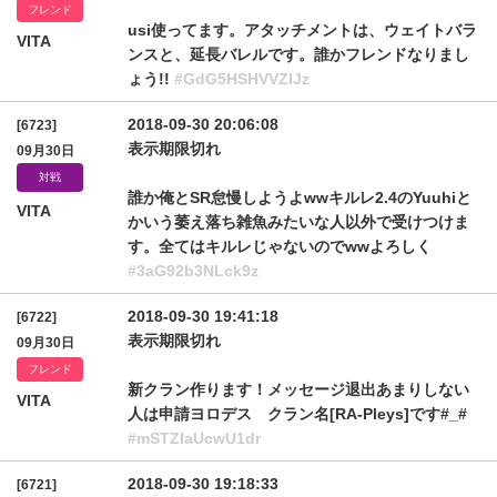
フレンド
usi使ってます。アタッチメントは、ウェイトバラ
VITA
ンスと、延長バレルです。誰かフレンドなりまし
ょう!!
#GdG5HSHVVZlJz
2018-09-30 20:06:08
[6723]
表示期限切れ
09月30日
対戦
誰か俺とSR怠慢しようよwwキルレ2.4のYuuhiと
VITA
かいう萎え落ち雑魚みたいな人以外で受けつけま
す。全てはキルレじゃないのでwwよろしく
#3aG92b3NLck9z
2018-09-30 19:41:18
[6722]
表示期限切れ
09月30日
フレンド
新クラン作ります！メッセージ退出あまりしない
VITA
人は申請ヨロデス クラン名[RA-Pleys]です#_#
#mSTZIaUcwU1dr
2018-09-30 19:18:33
[6721]