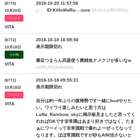
2018-10-20 11:57:56
[6774]
↓ ID:KiHoMaRu-_-zura
#lLVp1a0RkWWpj
10月20日
フレンド
VITA
2018-10-18 16:09:50
[6772]
表示期限切れ
10月18日
その他
最近つまらん武器使う糞雑魚ナメクジが多いなw
VITA
#xR3JlQUhNdldN
2018-10-18 09:55:21
[6771]
表示期限切れ
10月18日
フレンド
自分は約一年ぶりの復帰勢です一緒にbodやりた
VITA
い。ワイワイ楽しみたいと思う方は
LuNa_Rainbow_skyに掲示板見ましたと言ってく
れればOKです非常識はあまり好きではなく、たま
ぁにワーイって非常識戦で暴れよーぜってなって
なります。ほぼ常識戦ですが砂もAIM治さないと