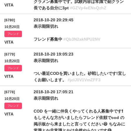
クラメン募集中です。試験内容は常識で副クラン
VITA
長である自分に3pt
#GZVp4eENsQzhZ
2018-10-20 20:29:45
[6780]
表示期限切れ
10月20日
フレンド
フレンド募集中
#Qb3N2akNPU2NV
VITA
2018-10-20 19:05:23
[6779]
表示期限切れ
10月20日
フレンド
つい最近CODを買いました。砂戦したいです!宜し
VITA
くお願いします。
#jclJ0V1VmZFF3
2018-10-20 17:05:21
[6778]
表示期限切れ
10月20日
フレンド
COD を一緒に仲良くやってくれる人募集中です❗
VITA
もしそんな方がいましたらフレンド依頼でcod の
掲示板から来ましたと言ってください😆 ちなみに
常識とか非常識とかは全然やらないです😅