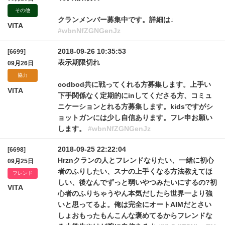
その他
クランメンバー募集中です。詳細は↓
VITA
#wbnNfZGNGenJz
2018-09-26 10:35:53
[6699]
表示期限切れ
09月26日
協力
codbod共に戦ってくれる方募集します。上手い
VITA
下手関係なく定期的にinしてくださる方、コミュ
ニケーションとれる方募集します。kidsですがシ
ョットガンには少し自信あります。フレ申お願い
します。
#wbnNfZGNGenJz
2018-09-25 22:22:04
[6698]
Hrznクランの人とフレンドなりたい、一緒に初心
09月25日
者のふりしたい、スナの上手くなる方法教えてほ
フレンド
しい、後なんでずっと弱いやつみたいにするの?初
VITA
心者のふりちゃうやん本気だしたら世界一より強
いと思ってるよ。俺は完全にオートAIMだとさい
しょおもったもんこんな褒めてるからフレンドな