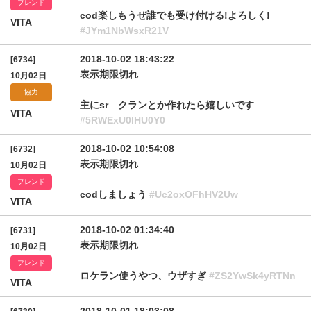
フレンド
cod楽しもうぜ誰でも受け付ける!よろしく!
VITA
#JYm1NbWsxR21V
2018-10-02 18:43:22
[6734]
表示期限切れ
10月02日
協力
主にsr クランとか作れたら嬉しいです
VITA
#5RWExU0lHU0Y0
2018-10-02 10:54:08
[6732]
表示期限切れ
10月02日
フレンド
codしましょう
#Uc2oxOFhHV2Uw
VITA
2018-10-02 01:34:40
[6731]
表示期限切れ
10月02日
フレンド
ロケラン使うやつ、ウザすぎ
#ZS2YwSk4yRTNn
VITA