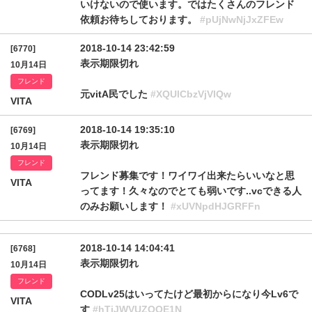
いけないので使います。ではたくさんのフレンド
依頼お待ちしております。
#pUjNwNjJxZFEw
2018-10-14 23:42:59
[6770]
表示期限切れ
10月14日
フレンド
元vitA民でした
#XQUlCbzVjVlQw
VITA
2018-10-14 19:35:10
[6769]
表示期限切れ
10月14日
フレンド
フレンド募集です！ワイワイ出来たらいいなと思
VITA
ってます！久々なのでとても弱いです..vcできる人
のみお願いします！
#xUVNpdHJGRFFn
2018-10-14 14:04:41
[6768]
表示期限切れ
10月14日
フレンド
CODLv25はいってたけど最初からになり今Lv6で
VITA
す
#hTjJWVUZOOE1N