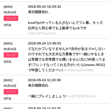
2018-09-24 19:29:32
[6694]
表示期限切れ
09月24日
フレンド
bodのptやっている人少ないんでフレ募。キッズ
VITA
以外なら初心者でも上級者でもokです
#fZkZWTEtaSmtr
2018-09-24 13:48:03
[6693]
どなたかフレなりませんか?自分があまりinしない
09月24日
のでそれでも大丈夫な方募集です!一緒にやるとき
フレンド
は常識でも非常識でも構いません!主にSR使ってま
VITA
す!フレンドなってくれる方がいたら[mamu-9011]
で申請してくださーい!
#USHZvaE0tSHNv
2018-09-24 11:20:48
[6692]
表示期限切れ
09月24日
フレンド
一緒にプレイしましょう!
#obTZEVjFRZzIw
VITA
2018-09-24 11:03:35
[6691]