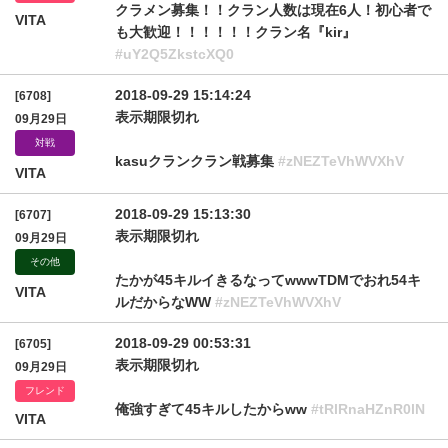
クラメン募集！！クラン人数は現在6人！初心者で
VITA
も大歓迎！！！！！！クラン名『kir』
#uY2Q5ZkstcXQ0
2018-09-29 15:14:24
[6708]
表示期限切れ
09月29日
対戦
kasuクランクラン戦募集
#zNEZTeVhWVXhV
VITA
2018-09-29 15:13:30
[6707]
表示期限切れ
09月29日
その他
たかが45キルイきるなってwwwTDMでおれ54キ
VITA
ルだからなWW
#zNEZTeVhWVXhV
2018-09-29 00:53:31
[6705]
表示期限切れ
09月29日
フレンド
俺強すぎて45キルしたからww
#tRlRnaHZnR0lN
VITA