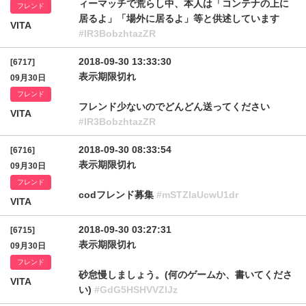
ィーマッチで荒らし中、本人は「コンテナの上に
フレンド
居るよ」「場外に居るよ」等と供述しています
VITA
#IR3BobzhtazZR
2018-09-30 13:33:30
[6717]
表示期限切れ
09月30日
フレンド
フレンド少ないのでどんどん送ってください
VITA
#IR3BobzhtazZR
2018-09-30 08:33:54
[6716]
表示期限切れ
09月30日
フレンド
codフレンド募集
#mSTZIaUcwU1dr
VITA
2018-09-30 03:27:31
[6715]
表示期限切れ
09月30日
フレンド
砂怠慢しましょう。(何のゲームか、書いてくださ
VITA
い)
#GdG5HSHVVZlJz