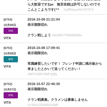
ら大歓迎ですねw 無言依頼は許可しないのでそ
こんとこよろです(^^ゞ
#aREdseHhYOTFZ
2018-10-08 21:21:04
[6754]
表示期限切れ
10月08日
対戦
クラン戦しよう
#IbDRCTWd6N3Bn
VITA
2018-10-08 17:09:41
[6753]
表示期限切れ
10月08日
練習
常識練習したいです！ フレンド申請に掲示板から
VITA
来ましたとかいて送ってください！
#WTG5BY3NFQlBj
2018-10-07 22:46:30
[6752]
表示期限切れ
10月07日
対戦
クラン戦募集。クラメンは募集しません
VITA
#uS0dZSXM5dUNR