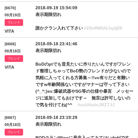
2018-09-19 15:54:09
[6670]
表示期限切れ
09月19日
フレンド
誰かクラン入れて下さい
#2SnRMUGJqdjE0
VITA
2018-09-18 23:41:46
[6668]
表示期限切れ
09月18日
フレンド
BoDのptでも昔見たいに作りたいんですがフレン
VITA
ド整理しちゃってBoD勢のフレンドが少ないので
気軽に入ってくれる方募集～!!vc有りだと有難い
ですw年齢関係ないですがマナーは守って下さい
(^_^;)ex:爆破武器やSG等の仕様や暴言 メッセー
ジに追加してもおけです～ 無言は許可しないの
で気を付けてね(^^ゞ
#ucU4zdnJRZTJJ
2018-09-18 23:19:29
[6667]
表示期限切れ
09月18日
フレンド
BODクランWingに是非入ってみてはいかがです