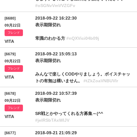
#oSGNvVmVVZGFv
2018-09-22 16:22:30
[6680]
表示期限切れ
09月22日
フレンド
常識のわかる方
#nQXVici04b09j
VITA
2018-09-22 15:05:13
[6679]
表示期限切れ
09月22日
フレンド
みんなで楽しくCODやりましょう。ボイスチャッ
VITA
トの有無は構いません。
#tZkZoaVNBUVlr
2018-09-22 10:57:39
[6678]
表示期限切れ
09月22日
フレンド
SR戦とかやってくれる方募集～(^^ゞ
VITA
#jelRSbTAxWlJV
2018-09-21 21:05:29
[6677]