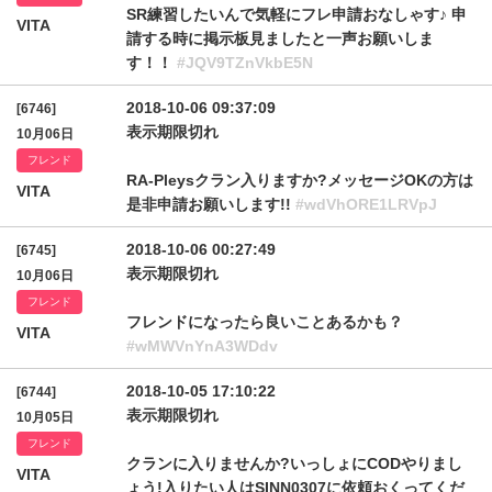
SR練習したいんで気軽にフレ申請おなしゃす♪ 申
VITA
請する時に掲示板見ましたと一声お願いしま
す！！
#JQV9TZnVkbE5N
2018-10-06 09:37:09
[6746]
表示期限切れ
10月06日
フレンド
RA-Pleysクラン入りますか?メッセージOKの方は
VITA
是非申請お願いします!!
#wdVhORE1LRVpJ
2018-10-06 00:27:49
[6745]
表示期限切れ
10月06日
フレンド
フレンドになったら良いことあるかも？
VITA
#wMWVnYnA3WDdv
2018-10-05 17:10:22
[6744]
表示期限切れ
10月05日
フレンド
クランに入りませんか?いっしょにCODやりまし
VITA
ょう!入りたい人はSINN0307に依頼おくってくだ