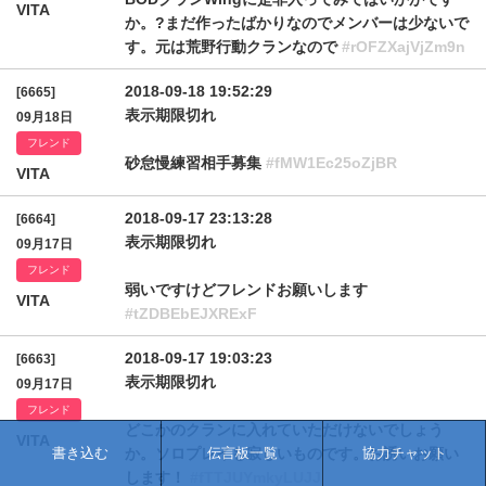
VITA
か。?まだ作ったばかりなのでメンバーは少ないで
す。元は荒野行動クランなので
#rOFZXajVjZm9n
2018-09-18 19:52:29
[6665]
表示期限切れ
09月18日
フレンド
砂怠慢練習相手募集
#fMW1Ec25oZjBR
VITA
2018-09-17 23:13:28
[6664]
表示期限切れ
09月17日
フレンド
弱いですけどフレンドお願いします
VITA
#tZDBEbEJXRExF
2018-09-17 19:03:23
[6663]
表示期限切れ
09月17日
フレンド
どこかのクランに入れていただけないでしょう
VITA
書き込む
か。ソロプレイも寂しいものです。お誘いお願い
伝言板一覧
協力チャット
します！
#fTTJUYmkyLUJJ