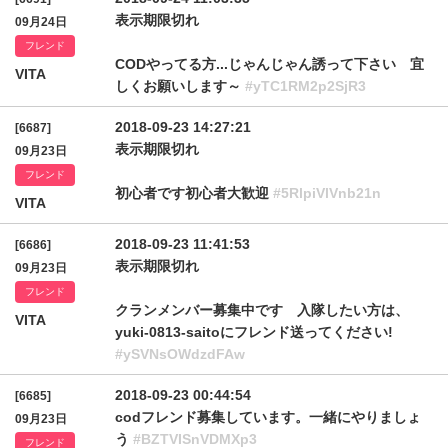
表示期限切れ
09月24日
フレンド
CODやってる方...じゃんじゃん誘って下さい 宜
VITA
しくお願いします～
#yTC1RM2p2SjR3
2018-09-23 14:27:21
[6687]
表示期限切れ
09月23日
フレンド
初心者です初心者大歓迎
#5RlpiVlVnb21n
VITA
2018-09-23 11:41:53
[6686]
表示期限切れ
09月23日
フレンド
クランメンバー募集中です 入隊したい方は、
VITA
yuki-0813-saitoにフレンド送ってください!
#ySVNsOWdzdFAw
2018-09-23 00:44:54
[6685]
codフレンド募集しています。一緒にやりましょ
09月23日
う
#BZTVISnVDMXp3
フレンド