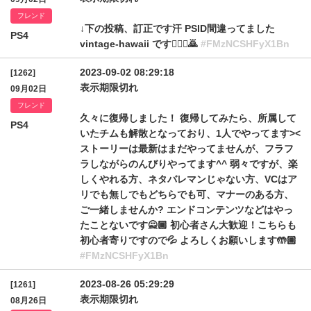
フレンド
↓下の投稿、訂正です汗 PSID間違ってました
PS4
vintage-hawaii です🙇🏽‍♂️🙇
#FMzNCSHFyX1Bn
2023-09-02 08:29:18
[1262]
表示期限切れ
09月02日
フレンド
久々に復帰しました！ 復帰してみたら、所属して
PS4
いたチムも解散となっており、1人でやってます><
ストーリーは最新はまだやってませんが、フラフ
ラしながらのんびりやってます^^ 弱々ですが、楽
しくやれる方、ネタバレマンじゃない方、VCはア
リでも無しでもどちらでも可、マナーのある方、
ご一緒しませんか? エンドコンテンツなどはやっ
たことないです🙅🏾 初心者さん大歓迎！こちらも
初心者寄りですので💦 よろしくお願いします🤲🏽
#FMzNCSHFyX1Bn
2023-08-26 05:29:29
[1261]
表示期限切れ
08月26日