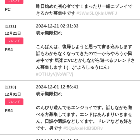
フレンド
昨日始めた初心者です！まったり一緒にプレイで
PC
きるかた募集中です
#3Wm5LQklnUWFJ
2024-12-21 02:31:33
[1311]
表示期限切れ
12月21日
フレンド
こんばんは、復帰しようと思って書き込みします
PS4
話もわからなくなってきたので一からやろうか悩
み中です 気楽にVCとかしながら遊べるフレンドさ
ん募集します！‪( . .)"‬よろしゅうにん♪
#OTHJyVjVoWFVj
2024-12-01 12:56:41
[1310]
表示期限切れ
12月01日
フレンド
のんびり遊んでるエンジョイです。話しながら遊
PS4
べる方募集してます。エンドはあんまりいきませ
ん。日課や週課などしてます。ドレアなども好き
です。男です
#5QzAxeHdBSDRv