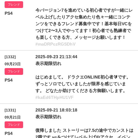
フレンド
今バージョン7を進めている初心者ですが一緒にレ
PS4
ベル上げしたりアクセ集めたり色々一緒にコンテ
ンツをできるフレンド募集中です！基本毎日VCを
つけて2〜3人でやってます！初心者でも熟練者で
も楽しくできる方、メッセージお願いします！
#maDRPczRGSDhV
2025-09-23 21:13:44
[1332]
表示期限切れ
09月23日
フレンド
はじめまして。 ドラクエONLINE初心者🔰です。
PS4
ずっとソロでしていましたが限界を感じていま
す。 どなたか助けてくださる方御願いします。
#kaEd6THpHU1VF
2025-09-21 18:03:18
[1331]
表示期限切れ
09月21日
フレンド
復帰しました ストーリーは7.5の途中でカンストは
PS4
2職です vcをつけてレベル上げやアクセ、イベン