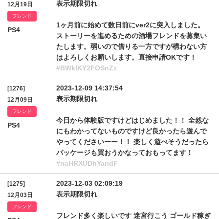
表示期限切れ
12月19日
フレンド
1ヶ月前に始めて数日前にver2に突入しました。
PS4
ストーリーを進めるための酒場フレンドを募集い
たします。弱いので借りる一方ですが構わない方
はよろしくお願いします。直接申請OKです！
#BWklKY2FOSnZz
2023-12-09 14:37:54
[1276]
表示期限切れ
12月09日
フレンド
今日から体験版ですけどはじめました！！ 全然な
PS4
にもわかってないものですけど良かったら遊んで
やってくださいーー！！ 楽しく遊べそうだったら
パッケージも買おうかなっておもってます！
#naHRXUDhYandF
2023-12-03 02:09:19
[1275]
表示期限切れ
12月03日
フレンド
フレンド多く楽しいです 迷宮行こう ゴールド稼ぎ