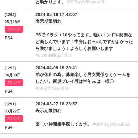
と助かります。
#5TEwzV09wenJJ
2024-05-18 17:42:07
[1294]
表示期限切れ
05月18日
フレンド
PSでドラクエ10やってます。軽いエンドや防衛な
PS4
ど楽しんでいます！中身はおっ○んですがよかった
ら遊びましょう！よろしくお願いします
#uSXhNNlg2TXJF
2024-04-09 19:29:41
[1293]
弟が休止の為。募集楽しく男女関係なくゲームを
04月09日
したい。新規プレイ歴は半年vcは一様〇
フレンド
#rZkpfVS1yc05V
PS4
2024-03-27 18:23:57
[1291]
表示期限切れ
03月27日
フレンド
楽しい仲間相手探してます。
#tWVhQcU9rd05Z
PS4