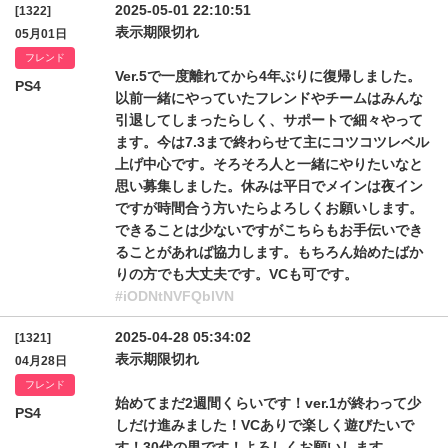
2025-05-01 22:10:51
[1322]
表示期限切れ
05月01日
フレンド
Ver.5で一度離れてから4年ぶりに復帰しました。
PS4
以前一緒にやっていたフレンドやチームはみんな
引退してしまったらしく、サポートで細々やって
ます。今は7.3まで終わらせて主にコツコツレベル
上げ中心です。そろそろ人と一緒にやりたいなと
思い募集しました。休みは平日でメインは夜イン
ですが時間合う方いたらよろしくお願いします。
できることは少ないですがこちらもお手伝いでき
ることがあれば協力します。もちろん始めたばか
りの方でも大丈夫です。VCも可です。
#iODNtNVFQblVN
2025-04-28 05:34:02
[1321]
表示期限切れ
04月28日
フレンド
始めてまだ2週間くらいです！ver.1が終わって少
PS4
しだけ進みました！VCありで楽しく遊びたいで
す！30代の男です！よろしくお願いします