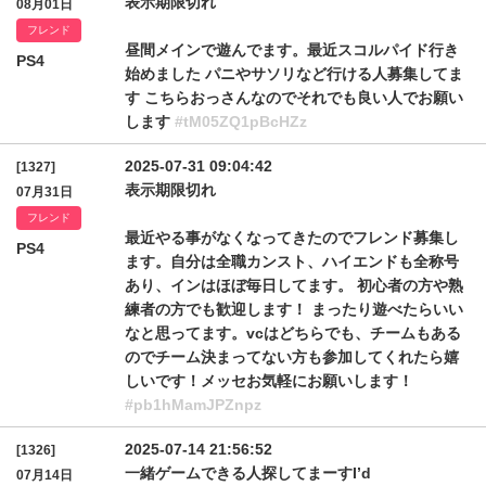
表示期限切れ
08月01日
フレンド
昼間メインで遊んでます。最近スコルパイド行き
PS4
始めました パニやサソリなど行ける人募集してま
す こちらおっさんなのでそれでも良い人でお願い
します
#tM05ZQ1pBcHZz
2025-07-31 09:04:42
[1327]
表示期限切れ
07月31日
フレンド
最近やる事がなくなってきたのでフレンド募集し
PS4
ます。自分は全職カンスト、ハイエンドも全称号
あり、インはほぼ毎日してます。 初心者の方や熟
練者の方でも歓迎します！ まったり遊べたらいい
なと思ってます。vcはどちらでも、チームもある
のでチーム決まってない方も参加してくれたら嬉
しいです！メッセお気軽にお願いします！
#pb1hMamJPZnpz
2025-07-14 21:56:52
[1326]
一緒ゲームできる人探してまーすI’d
07月14日