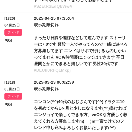
#SZEtRSEdQbWw4
2025-04-25 07:35:04
[1320]
表示期限切れ
04月25日
フレンド
まったり日課や週課などして遊んでます ストーリ
PS4
ーは7.0です 普段一人でやってるので一緒に遊べる
方募集してます エンドはサポで行けるものしかい
ってません VCも時間帯によってはできます 平日
昼間とかにできると嬉しいです 男性30代です
#DLUh0RFQ1Mkpj
2025-03-23 00:02:39
[1318]
表示期限切れ
03月23日
フレンド
コンコン(^^)40代のおじさんです(^^)ドラクエ10
PS4
を初めてから1ヶ月と少しになります(^^)良ければ
エンジョイで楽しくできる方、vcOKな方優しく教
えてくれる方募集しますm(_ _)m一言つけてのフ
レンド申し込みよろしくお願いたします(^^)