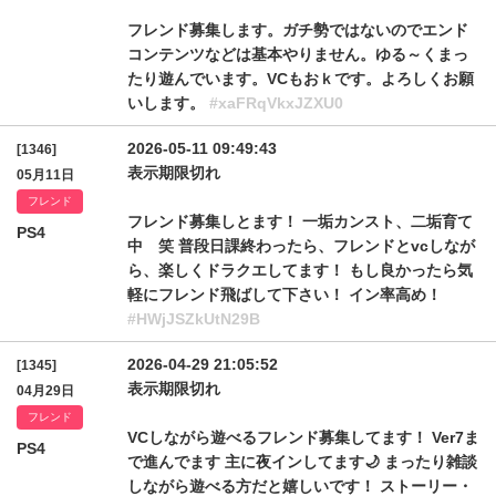
フレンド募集します。ガチ勢ではないのでエンド
コンテンツなどは基本やりません。ゆる～くまっ
たり遊んでいます。VCもおｋです。よろしくお願
いします。
#xaFRqVkxJZXU0
2026-05-11 09:49:43
[1346]
表示期限切れ
05月11日
フレンド
フレンド募集しとます！ 一垢カンスト、二垢育て
PS4
中 笑 普段日課終わったら、フレンドとvcしなが
ら、楽しくドラクエしてます！ もし良かったら気
軽にフレンド飛ばして下さい！ イン率高め！
#HWjJSZkUtN29B
2026-04-29 21:05:52
[1345]
表示期限切れ
04月29日
フレンド
VCしながら遊べるフレンド募集してます！ Ver7ま
PS4
で進んでます 主に夜インしてます🌙 まったり雑談
しながら遊べる方だと嬉しいです！ ストーリー・