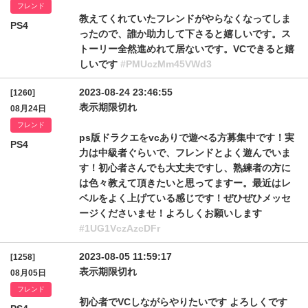
フレンド
教えてくれていたフレンドがやらなくなってしま
PS4
ったので、誰か助力して下さると嬉しいです。ス
トーリー全然進めれて居ないです。VCできると嬉
しいです
#PMUczMm45VWd3
2023-08-24 23:46:55
[1260]
表示期限切れ
08月24日
フレンド
ps版ドラクエをvcありで遊べる方募集中です！実
PS4
力は中級者ぐらいで、フレンドとよく遊んでいま
す！初心者さんでも大丈夫ですし、熟練者の方に
は色々教えて頂きたいと思ってますー。最近はレ
ベルをよく上げている感じです！ぜひぜひメッセ
ージくださいませ！よろしくお願いします
#1UG1VczAzcDFr
2023-08-05 11:59:17
[1258]
表示期限切れ
08月05日
フレンド
初心者でVCしながらやりたいです よろしくです