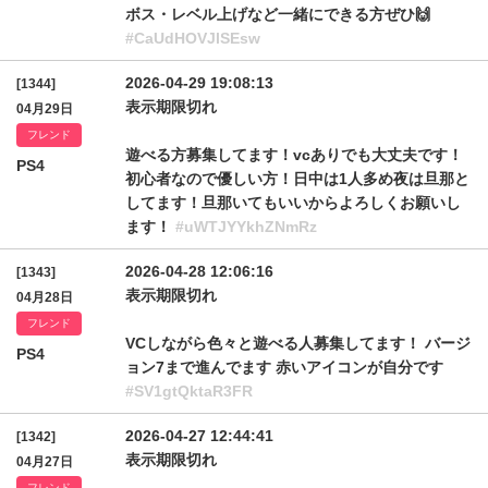
ボス・レベル上げなど一緒にできる方ぜひ🙌
#CaUdHOVJlSEsw
2026-04-29 19:08:13
[1344]
表示期限切れ
04月29日
フレンド
遊べる方募集してます！vcありでも大丈夫です！
PS4
初心者なので優しい方！日中は1人多め夜は旦那と
してます！旦那いてもいいからよろしくお願いし
ます！
#uWTJYYkhZNmRz
2026-04-28 12:06:16
[1343]
表示期限切れ
04月28日
フレンド
VCしながら色々と遊べる人募集してます！ バージ
PS4
ョン7まで進んでます 赤いアイコンが自分です
#SV1gtQktaR3FR
2026-04-27 12:44:41
[1342]
表示期限切れ
04月27日
フレンド