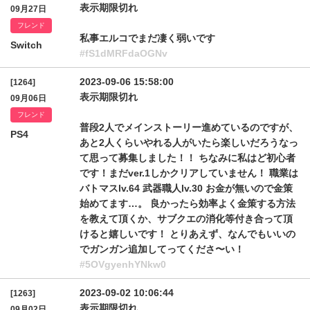
表示期限切れ
09月27日
フレンド
私事エルコでまだ凄く弱いです
Switch
#fS1dMRFdaOGNv
2023-09-06 15:58:00
[1264]
表示期限切れ
09月06日
フレンド
普段2人でメインストーリー進めているのですが、
PS4
あと2人くらいやれる人がいたら楽しいだろうなっ
て思って募集しました！！ ちなみに私はど初心者
です！まだver.1しかクリアしていません！ 職業は
バトマスlv.64 武器職人lv.30 お金が無いので金策
始めてます…。 良かったら効率よく金策する方法
を教えて頂くか、サブクエの消化等付き合って頂
けると嬉しいです！ とりあえず、なんでもいいの
でガンガン追加してってくださ〜い！
#5OVgyenhYNkw0
2023-09-02 10:06:44
[1263]
表示期限切れ
09月02日