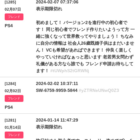
2024-02-07 07:37:06
[1285]
表示期限切れ
02月07日
フレンド
初めまして！ バージョン2を進行中の初心者で
PS4
す！ 同じ初心者でフレンド作りたいようって方 一
緒に強くなって世界救ってやりましょう！ ちなみ
に自分の情報は 社会人26歳既婚子供はまだいませ
ん！ VCも希望があればできます！ 仲良く楽しく
やっていければなぁっと思います 老若男女問わず
礼儀がある方なら誰でも フレンド申請お待ちして
ます！
#tUWphS2tGRWNj
2024-02-02 10:37:11
[1284]
SW-6759-9959-5844
#yZTRNeUNwQ0Z3
02月02日
フレンド
PS4
2024-01-14 11:47:29
[1281]
表示期限切れ
01月14日
フレンド