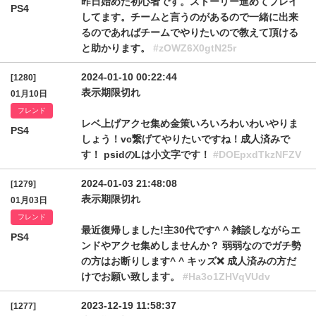
昨日始めた初心者です。ストーリー進めてプレイ
PS4
してます。チームと言うのがあるので一緒に出来
るのであればチームでやりたいので教えて頂ける
と助かります。
#zOWZ6X0gtN25r
2024-01-10 00:22:44
[1280]
表示期限切れ
01月10日
フレンド
レベ上げアクセ集め金策いろいろわいわいやりま
PS4
しょう！vc繋げてやりたいですね！成人済みで
す！ psidのLは小文字です！
#DOEpxdTkzNFZV
2024-01-03 21:48:08
[1279]
表示期限切れ
01月03日
フレンド
最近復帰しました!主30代です^ ^ 雑談しながらエ
PS4
ンドやアクセ集めしませんか？ 弱弱なのでガチ勢
の方はお断りします^ ^ キッズ❌ 成人済みの方だ
けでお願い致します。
#Ha3o1ZHVqVUdv
2023-12-19 11:58:37
[1277]