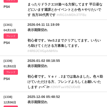
まったりドラクエ10遊べる方探してます 平日昼な
PS4
どにいます週課とかイベントとか色々やりたいで
す 当方30代男です
#tRG1hMDh3TFBz
2026-04-11 11:19:09
[1341]
表示期限切れ
04月11日
フレンド
初心者です。Ver3.2までクリアしてます。いろい
PS4
ろ助けてくださる方募集してます。
#4R0JCVGphNHVn
2026-01-02 08:18:55
[1339]
表示期限切れ
01月02日
フレンド
初心者です。Ｖｅｒ．2までは進みました。色々助
PS4
けていただける方、フレンドよろしくお願いいた
します┏○ﾍﾟｺｯ
#2NVFaeV9ZUDdB
2025-12-06 05:48:52
[1338]
表示期限切れ
12月06日