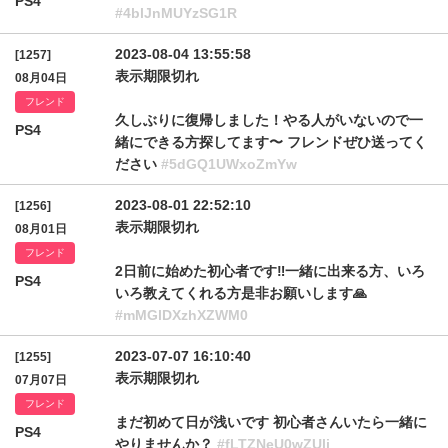
PS4
#4blJnMUYzSG1R
2023-08-04 13:55:58
[1257]
表示期限切れ
08月04日
フレンド
久しぶりに復帰しました！やる人がいないので一
PS4
緒にできる方探してます〜 フレンドぜひ送ってく
ださい
#5dGQ1UWxoZmYw
2023-08-01 22:52:10
[1256]
表示期限切れ
08月01日
フレンド
2日前に始めた初心者です‼️一緒に出来る方、いろ
PS4
いろ教えてくれる方是非お願いします🙏
#mMGlDXzhXZWM0
2023-07-07 16:10:40
[1255]
表示期限切れ
07月07日
フレンド
まだ初めて日が浅いです 初心者さんいたら一緒に
PS4
やりませんか？
#fLTZNeU0wZUlj