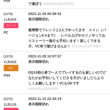
PS4
で遊ぼう
#0WXEwMjc0ZDFZ
2023-11-29 00:58:52
[1274]
表示期限切れ
11月29日
フレンド
復帰勢でフレンドと2人でやってます メイン（バ
PC
ージョン6.0まで）、レベル上げやカジノやってお
りストーリー進行も手伝います！楽しくできる
方、VC有で遊びませんか！
#2ZjVseFpZTFBV
2023-11-28 10:07:57
[1273]
表示期限切れ
11月28日
協力
DQ10初心者で一人でプレイするのも寂しいのでど
PS4
なたかお手伝いしてくださる方がいましたらよろ
しくお願いします！VCもOKです
#MUW1ya3lfekNN
2023-11-12 22:34:19
[1272]
表示期限切れ
11月12日