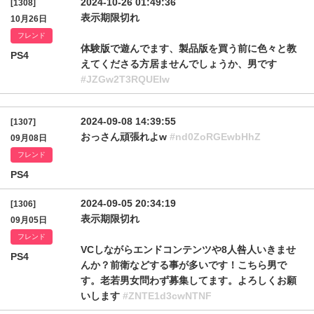
2024-10-26 01:49:36
[1308]
表示期限切れ
10月26日
フレンド
体験版で遊んでます、製品版を買う前に色々と教
PS4
えてくださる方居ませんでしょうか、男です
#JZGw2T3RQUEIw
2024-09-08 14:39:55
[1307]
おっさん頑張れよw
#nd0ZoRGEwbHhZ
09月08日
フレンド
PS4
2024-09-05 20:34:19
[1306]
表示期限切れ
09月05日
フレンド
VCしながらエンドコンテンツや8人咎人いきませ
PS4
んか？前衛などする事が多いです！こちら男で
す。老若男女問わず募集してます。よろしくお願
いします
#ZNTE1d3cwNTNF