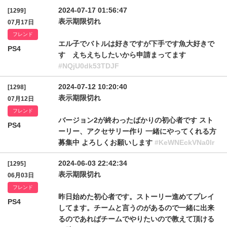
2024-07-17 01:56:47
[1299]
表示期限切れ
07月17日
フレンド
エル子でバトルは好きですが下手です魚大好きで
PS4
す えちえちしたいから申請まってます
#NQjU0dk53TDJF
2024-07-12 10:20:40
[1298]
表示期限切れ
07月12日
フレンド
バージョン2が終わったばかりの初心者です スト
PS4
ーリー、アクセサリー作り 一緒にやってくれる方
募集中 よろしくお願いします
#KeWNEckVNa0lr
2024-06-03 22:42:34
[1295]
表示期限切れ
06月03日
フレンド
昨日始めた初心者です。ストーリー進めてプレイ
PS4
してます。チームと言うのがあるので一緒に出来
るのであればチームでやりたいので教えて頂ける