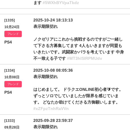
ます
#5WXhBYVpaTkdz
2025-10-24 18:13:13
[1335]
表示期限切れ
10月24日
フレンド
ノクゼリアにこれから挑戦するのですがご一緒し
PS4
て下さる方募集してます 4人もいきますが同盟も
いきたいです。武闘家かパラを考えています 中身
不一致える子です
#MT3hISlRPMUdv
2025-10-08 08:05:36
[1334]
表示期限切れ
10月08日
フレンド
はじめまして。 ドラクエONLINE初心者🔰です。
PS4
ずっとソロでしていましたが限界を感じていま
す。 どなたか助けてくださる方御願いします。
#xZFpzTnhRaVVn
2025-09-28 23:59:37
[1333]
表示期限切れ
09月28日