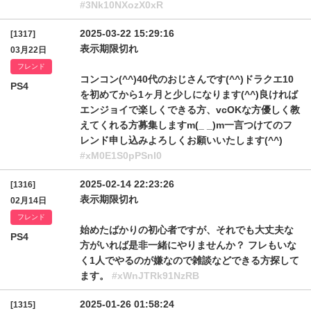
#3Nk10NXozX0xR
2025-03-22 15:29:16
[1317]
表示期限切れ
03月22日
フレンド
コンコン(^^)40代のおじさんです(^^)ドラクエ10
PS4
を初めてから1ヶ月と少しになります(^^)良ければ
エンジョイで楽しくできる方、vcOKな方優しく教
えてくれる方募集しますm(_ _)m一言つけてのフ
レンド申し込みよろしくお願いいたします(^^)
#xM0E1S0pPSnI0
2025-02-14 22:23:26
[1316]
表示期限切れ
02月14日
フレンド
始めたばかりの初心者ですが、それでも大丈夫な
PS4
方がいれば是非一緒にやりませんか？ フレもいな
く1人でやるのが嫌なので雑談などできる方探して
ます。
#xWnJTRk91NzRB
2025-01-26 01:58:24
[1315]