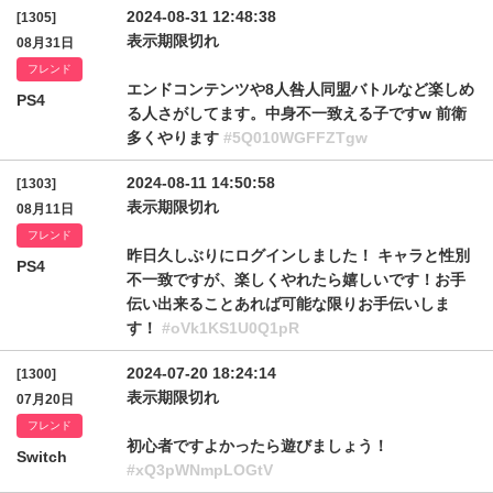
2024-08-31 12:48:38
[1305]
表示期限切れ
08月31日
フレンド
エンドコンテンツや8人咎人同盟バトルなど楽しめ
PS4
る人さがしてます。中身不一致える子ですw 前衛
多くやります
#5Q010WGFFZTgw
2024-08-11 14:50:58
[1303]
表示期限切れ
08月11日
フレンド
昨日久しぶりにログインしました！ キャラと性別
PS4
不一致ですが、楽しくやれたら嬉しいです！お手
伝い出来ることあれば可能な限りお手伝いしま
す！
#oVk1KS1U0Q1pR
2024-07-20 18:24:14
[1300]
表示期限切れ
07月20日
フレンド
初心者ですよかったら遊びましょう！
Switch
#xQ3pWNmpLOGtV