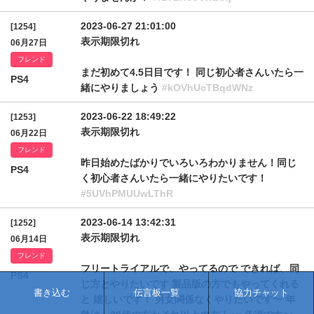
2023-06-27 21:01:00
[1254]
表示期限切れ
06月27日
フレンド
まだ初めて4.5日目です！ 同じ初心者さんいたら一
PS4
緒にやりましょう
#kOVhUcTBqdWNz
2023-06-22 18:49:22
[1253]
表示期限切れ
06月22日
フレンド
昨日始めたばかりでいろいろわかりません！同じ
PS4
く初心者さんいたら一緒にやりたいです！
#5UVhPMUUwLThR
2023-06-14 13:42:31
[1252]
表示期限切れ
06月14日
フレンド
フリートライアルで、やってるので できれば、同
PS4
じ方とやりたいです 製品版の方でもやってくれる
書き込む
伝言板一覧
協力チャット
と 嬉しいです！ 男女関係なくやりたいです〜 年