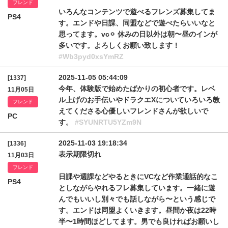
フレンド
いろんなコンテンツで遊べるフレンズ募集してま
PS4
す。エンドや日課、同盟などで遊べたらいいなと
思ってます。vc⚪︎ 休みの日以外は朝〜昼のインが
多いです。よろしくお願い致します！
#Wb3pyd0xsYmRZ
2025-11-05 05:44:09
[1337]
今年、体験版で始めたばかりの初心者です。レベ
11月05日
ル上げのお手伝いやドラクエXについていろいろ教
フレンド
えてくださる心優しいフレンドさんが欲しいで
PC
す。
#SYUNRTU5YZm9N
2025-11-03 19:18:34
[1336]
表示期限切れ
11月03日
フレンド
日課や週課などやるときにVCなど作業通話的なこ
PS4
としながらやれるフレ募集しています。一緒に遊
んでもいいし別々でも話しながら〜という感じで
す。エンドは同盟よくいきます。昼間か夜は22時
半〜1時間ほどしてます。男でも良ければお願いし