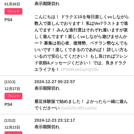
表示期限切れ
01月26日
フレンド
こんにちは！ ドラクエ10を毎日楽しくvcしながら
PS4
数人で楽しんでおります！ 私はVer7ラストまで進
んでます！ みんな進行度はそれぞれ違いますが楽
しく遊んでます！楽しくvcしながら遊びませんか
ー？ 募集は初心者、復帰勢、ベテラン勢なんでも
いいです！楽しくできるのであれば！ 詳しい方も
いるので安心してください！ もし良ければフレン
ド依頼&メッセージください！ では、良きドラク
エライフを！
#PSWk3eGphQVBr
2024-12-27 00:22:57
[1313]
表示期限切れ
12月27日
フレンド
最近体験版で始めました！ よかったら一緒に遊ん
PS4
でくださーい
#zeDZhcW1saVdz
2024-12-23 23:12:17
[1312]
表示期限切れ
12月23日