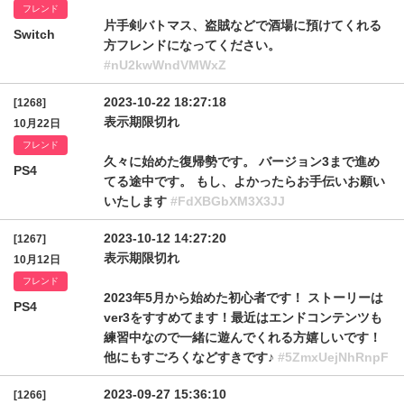
フレンド
片手剣バトマス、盗賊などで酒場に預けてくれる
Switch
方フレンドになってください。
#nU2kwWndVMWxZ
2023-10-22 18:27:18
[1268]
表示期限切れ
10月22日
フレンド
久々に始めた復帰勢です。 バージョン3まで進め
PS4
てる途中です。 もし、よかったらお手伝いお願い
いたします
#FdXBGbXM3X3JJ
2023-10-12 14:27:20
[1267]
表示期限切れ
10月12日
フレンド
2023年5月から始めた初心者です！ ストーリーは
PS4
ver3をすすめてます！最近はエンドコンテンツも
練習中なので一緒に遊んでくれる方嬉しいです！
他にもすごろくなどすきです♪
#5ZmxUejNhRnpF
2023-09-27 15:36:10
[1266]