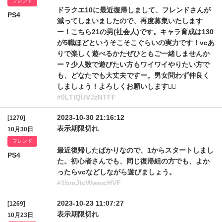
フレンド
ドラクエ10に最近復帰しまして、フレンドさんが
PS4
減ってしまいましたので、再度募集いたします
ー！こちら21の男(社会人)です。キャラ育成は130
が5職ほどというそこそこぐらいの実力です！vcあ
りで楽しく遊べるかたぜひともご一緒しませんか
ー？少人数で遊びたい方もワイワイやりたい方で
も、どなたでも大丈夫ですー。男女問わず仲良く
しましょう！よろしくお願いします🙇‍♀️
#0LTlQUVJzNTFF
2023-10-30 21:16:12
[1270]
表示期限切れ
10月30日
フレンド
最近復帰したばかりなので、1からスタートしまし
PS4
た。初心者さんでも、同じ復帰組の方でも、よか
ったらvcなどしながら遊びましょう。
#1bmJtcWwwcHVF
2023-10-23 11:07:27
[1269]
表示期限切れ
10月23日