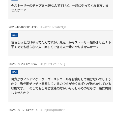
今ストーリーのチャプター10なんですけど、一緒にやってくれる方いま
せんかー？
2025-10-02 00:51:36
#PazdrSVZaR2Q0
PS4
昔ちょっとだけやってたんですが、最近一からストーリー始めました！下
手くそでも怒らない人、楽しくできる人一緒にやりませんかー？
2025-09-23 12:39:42
#QdU5fLVdPR2Fj
PS4
何方かヴィンディケーターゴーストコールをお譲りして頂けないでしょう
か？ 数年間チマチマ周回しているのですが全く出ずハゲ散らかしている
状態です。 そしてもし同じ境遇の方がいらっしゃるのならご一緒に周回
しませんか？
2025-09-17 14:56:16
#HbjkwNjBRdnhr