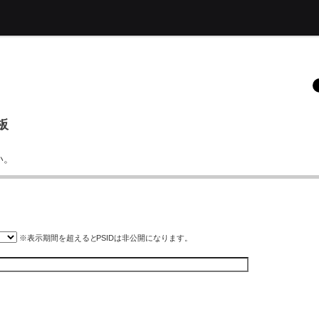
板
い。
※表示期間を超えると
PSID
は非公開になります。