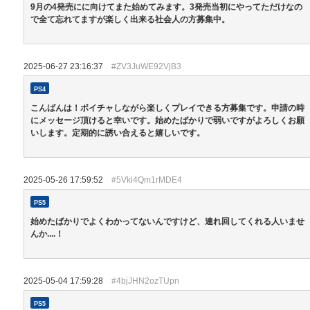
9月の4発売にに向けてまた始めてみます。3発売当初にやってただけなの
で全て忘れてますが楽しく出来る社会人の方募集中。
2025-06-27 23:16:37
#ZV3JuWE92VjB3
PS4
こんばんは！ボイチャしながら楽しくプレイできる方募集です。申請の時
にメッセージ頂けると幸いです。始めたばかりで弱いですがよろしくお願
いします。定期的に誘い合えると嬉しいです。
2025-05-26 17:59:52
#5Vkl4Qm1rMDE4
PS5
始めたばかりでよくわかってないんですけど、連れ回してくれる人いませ
んか....！
2025-05-04 17:59:28
#4bjJHN2ozTUpn
PS5