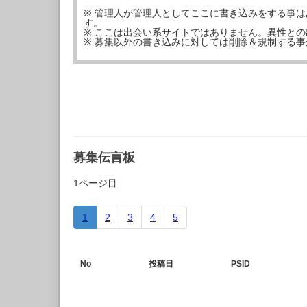
※ 管理人が管理人としてここに書き込みをする事
す。
※ ここは出会い系サイトではありません。異性と
※ 募集以外の書き込みに対しては削除＆規制する
募集伝言板
1ページ目
1
2
3
4
5
No
投稿日
PSID