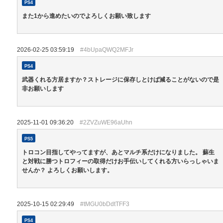
PS4
また1から進めたいのでよろしくお願い致します
2026-02-25 03:59:19
#4bUpaQWQ2MFJr
PS4
武器くれる方居ますか？ストレージに保存しとけば減ることがないので是
非お願いします
2025-11-01 09:36:20
#2ZVZuWE96aUhn
PS5
トロコン目指してやってますが、あとマルチ系だけになりました。 蘇生
と対戦に勝つトロフィーの取得だけお手伝いしてくれる方いらっしゃいま
せんか？ よろしくお願いします。
2025-10-15 02:29:49
#tMGU0bDdtTFF3
PS4