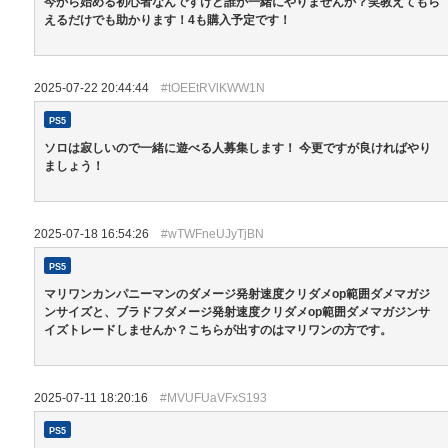
今から始める初心者なんですけど誰か一緒にやりませんか？笑教えてもら
えるだけでも助かります！4も購入予定です！
2025-07-22 20:44:44
#tOEEtRVlKWW1N
PS5
ソロは寂しいので一緒に遊べる人募集します！ 今更ですが良ければやり
ましょう！
2025-07-18 16:54:26
#wTWFneUJyTjBN
PS5
マリワンカンパニーマンのダメージ発射速度クリダメop範囲ダメマガジ
ンサイズと、ブラドフダメージ発射速度クリダメop範囲ダメマガジンサ
イズトレードしませんか？こちらが出すのはマリワンの方です。
2025-07-11 18:20:16
#MVUFUaVFxS193
PS5