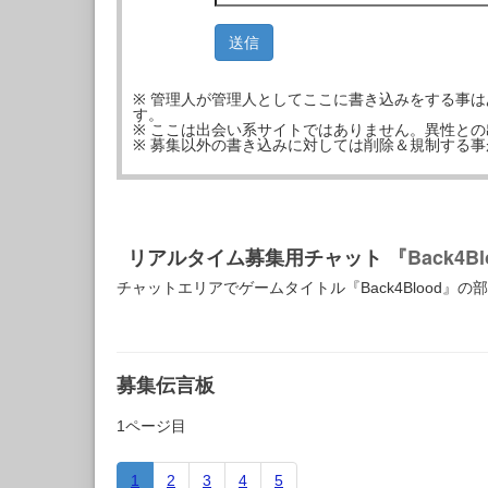
※ 管理人が管理人としてここに書き込みをする事
す。
※ ここは出会い系サイトではありません。異性と
※ 募集以外の書き込みに対しては削除＆規制する
リアルタイム募集用チャット
『Back4B
チャットエリアでゲームタイトル『Back4Blood』
募集伝言板
1ページ目
1
2
3
4
5