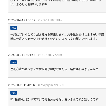
い。よろしくお願いします🙇
2025-08-24 21:56:39
#jNGVuLU95THIw
PS4
一緒にプレイしてくださる方を募集します。お手数お掛けしますが、申請
時に一言メッセージをお送りください。よろしくお願いいたします。
2025-08-24 12:01:58
#oNEN3b3VXZkhr
PS5
ど初心者のオッサンですが同じ様な方居たら一緒に楽しみませんか？
2025-08-11 11:42:56
#FYWpqdmRIbGNN
PS5
昨日始めたばかりでマジで何も分からないおっさんですが宜しくです