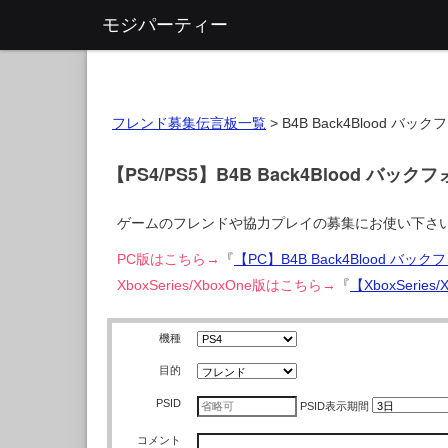
モジパーティー
フレンド募集伝言板一覧
>
B4B Back4Blood バ
【PS4/PS5】B4B Back4Blood バ
ゲームのフレンドや協力プレイの募集にお使い下さ
PC版はこちら→
『
【PC】B4B Back4Blood 
XboxSeries/XboxOne版はこちら→
『
【XboxSeri
機種
目的
PSID
PSID
表示期間
コメント