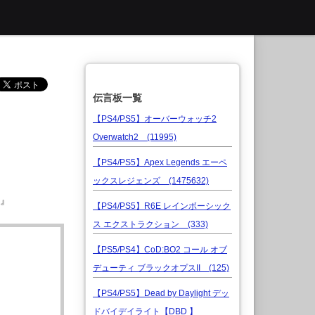
伝言板一覧
【PS4/PS5】オーバーウォッチ2
Overwatch2 (11995)
【PS4/PS5】Apex Legends エーペ
ックスレジェンズ (1475632)
』
【PS4/PS5】R6E レインボーシック
ス エクストラクション (333)
【PS5/PS4】CoD:BO2 コール オブ
デューティ ブラックオプスII (125)
【PS4/PS5】Dead by Daylight デッ
ドバイデイライト【DBD 】