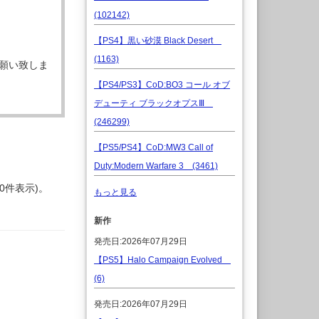
(102142)
【PS4】黒い砂漠 Black Desert
(1163)
願い致しま
【PS4/PS3】CoD:BO3 コール オブ
デューティ ブラックオプスⅢ
(246299)
【PS5/PS4】CoD:MW3 Call of
Duty:Modern Warfare 3 (3461)
0件表示)。
もっと見る
新作
発売日:2026年07月29日
【PS5】Halo Campaign Evolved
(6)
発売日:2026年07月29日