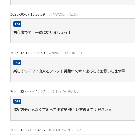
2025-06-07 16:07:59
#FNWtQdmtHZ2ln
PS4
初心者です！一緒にやりましょう！
2025-03-12 20:38:59
#PaWhOU21URkFB
PS4
楽しくワイワイ出来るフレンド募集中です！よろしくお願いします🙇
2025-03-06 02:42:02
#ZQTljY2VDWUZZ
PS4
進め方分からなくて困ってます笑 優しい方教えてください☺️
2025-01-27 00:34:15
#FZ3ZUeVRDUERn