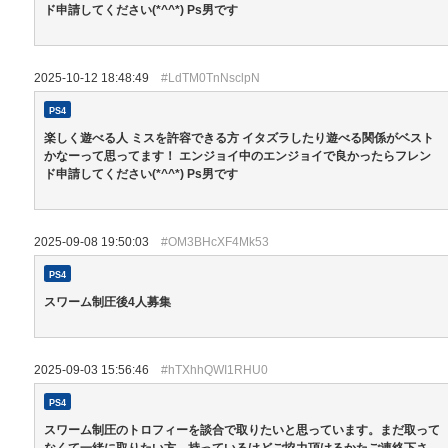
ド申請してください(*^^*) Ps男です
2025-10-12 18:48:49
#LdTM0TnNsclpN
PS4
楽しく遊べる人 ミスを許容できる方 イタズラしたり遊べる関係がベスト
かなーって思ってます！ エンジョイ中のエンジョイで良かったらフレン
ド申請してください(*^^*) Ps男です
2025-09-08 19:50:03
#OM3BHcXF4Mk53
PS4
スワーム制圧後4人募集
2025-09-03 15:56:46
#hTXhhQWI1RHU0
PS4
スワーム制圧のトロフィーを談合で取りたいと思っています。まだ取って
なくて一緒に取りたい方、持っているけどご協力頂けるかたご連絡下さ