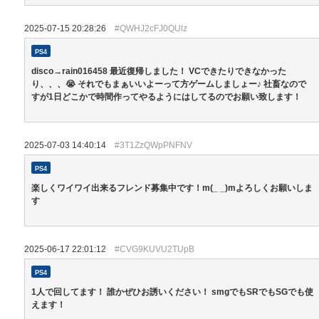
2025-07-15 20:28:26
#QWHJ2cFJ0QUlz
PS4
disco→rain016458 最近復帰しました！ VCできたりできなかった
り、、、😭 それでもまぁいいよーって方ゲームしましょー♪ 社畜なので
すが1日どこかで時間作ってやるようにはしてるのでお願い致します！
2025-07-03 14:40:14
#3T1ZzQWpPNFNV
PS4
楽しくワイワイ出来るフレンド募集中です！m(_ _)mよろしくお願いしま
す
2025-06-17 22:01:12
#CVG9KUVU2TUpB
PS4
1人で回してます！ 誰かぜひお誘いください！ smgでもSRでもSGでも使
えます！