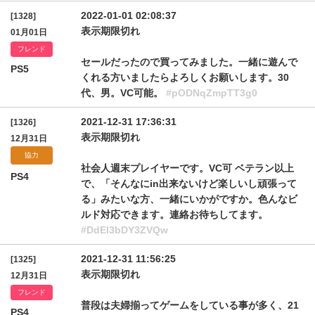
2022-01-01 02:08:37
[1328]
表示期限切れ
01月01日
フレンド
セールだったので買ってみました。一緒に遊んで
PS5
くれる方いましたらよろしくお願いします。30
代、男。VC可能。
#pODNqZmpTT3g0
2021-12-31 17:36:31
[1326]
表示期限切れ
12月31日
協力
社会人週末プレイヤーです。VC可 ベテラン以上
PS4
で、「そんなにin出来ないけど楽しいし頑張って
る」みたいな方、一緒にいかがですか。色んなビ
ルド対応できます。連絡お待ちしてます。
#DdEl3bDY3ZVQw
2021-12-31 11:56:25
[1325]
表示期限切れ
12月31日
フレンド
普段は夫婦揃ってゲームをしている事が多く、21
PS4