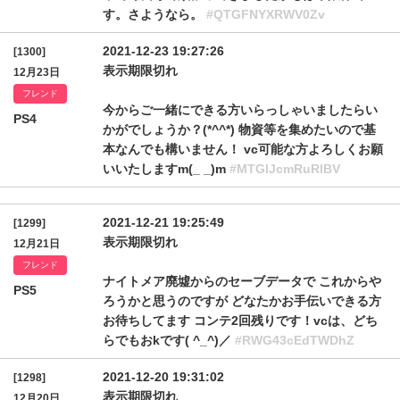
す。さようなら。
#QTGFNYXRWV0Zv
2021-12-23 19:27:26
[1300]
表示期限切れ
12月23日
フレンド
今からご一緒にできる方いらっしゃいましたらい
PS4
かがでしょうか？(*^^*) 物資等を集めたいので基
本なんでも構いません！ vc可能な方よろしくお願
いいたしますm(_ _)m
#MTGlJcmRuRlBV
2021-12-21 19:25:49
[1299]
表示期限切れ
12月21日
フレンド
ナイトメア廃墟からのセーブデータで これからや
PS5
ろうかと思うのですが どなたかお手伝いできる方
お待ちしてます コンテ2回残りです！vcは、どち
らでもおkです( ^_^)／
#RWG43cEdTWDhZ
2021-12-20 19:31:02
[1298]
表示期限切れ
12月20日