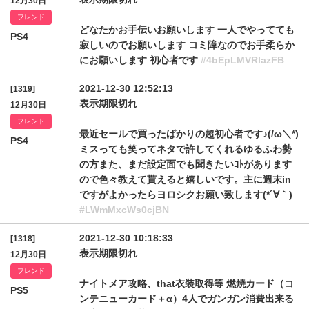
12月30日
フレンド
どなたかお手伝いお願いします 一人でやってても
PS4
寂しいのでお願いします コミ障なのでお手柔らか
にお願いします 初心者です
#4bEpLMVRlazFB
2021-12-30 12:52:13
[1319]
表示期限切れ
12月30日
フレンド
最近セールで買ったばかりの超初心者です♪(/ω＼*)
PS4
ミスっても笑ってネタで許してくれるゆるふわ勢
の方また、まだ設定面でも聞きたいｺﾄがあります
ので色々教えて貰えると嬉しいです。主に週末in
ですがよかったらヨロシクお願い致します(*´∀｀)
#LWmMxcWs0cjBN
2021-12-30 10:18:33
[1318]
表示期限切れ
12月30日
フレンド
ナイトメア攻略、that衣装取得等 燃焼カード（コ
PS5
ンテニューカード＋α）4人でガンガン消費出来る