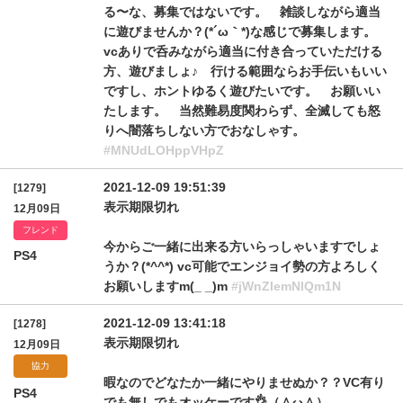
る〜な、募集ではないです。 雑談しながら適当
に遊びませんか？(*´ω｀*)な感じで募集します。
vcありで呑みながら適当に付き合っていただける
方、遊びましょ♪ 行ける範囲ならお手伝いもいい
ですし、ホントゆるく遊びたいです。 お願いい
たします。 当然難易度関わらず、全滅しても怒
りへ闇落ちしない方でおなしゃす。
#MNUdLOHppVHpZ
2021-12-09 19:51:39
[1279]
表示期限切れ
12月09日
フレンド
今からご一緒に出来る方いらっしゃいますでしょ
PS4
うか？(*^^*) vc可能でエンジョイ勢の方よろしく
お願いしますm(_ _)m
#jWnZIemNIQm1N
2021-12-09 13:41:18
[1278]
表示期限切れ
12月09日
協力
暇なのでどなたか一緒にやりませぬか？？VC有り
PS4
でも無しでもオッケーです👌（＾ω＾）