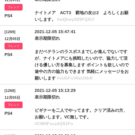
12月05日
フレンド
ナイトメア ACT3 窮地の友@2 よろしくお願
PS4
いします。
#wQkwyS29FQXlJ
2021-12-05 15:47:41
[1269]
表示期限切れ
12月05日
フレンド
まだベテランのラスボスまでしか進んでないです
PS4
が、ナイトメアにも挑戦したいので、協力して頂
ける優しい方を募集します ポイントも欲しいので
途中の方の協力もできます 気軽にメッセージをお
願いします
#vUGFoVlIxUXhR
2021-12-05 15:13:29
[1268]
表示期限切れ
12月05日
フレンド
ビギナーを二人でやってます。クリア済みの方、
PS4
お願いします。VC無しです。
#CWHFsczdQS1Fn