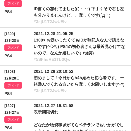
フレンド
ID書くの忘れてました(((・・;) 下手くそで右も左
PS4
も分かりませんけど。。宜しくです(´Д｀)
#3ejU1T2JwUElv
2021-12-28 21:05:25
[1309]
1308> お誘いしたくてもIDが無記入なんで誘えな
12月28日
いです(^◇^;) PS4の初心者さんは最近見かけてな
フレンド
いので、なんか嬉しいですね(笑)
PS4
#5SFhsRE1Tb3Qw
2021-12-28 20:10:52
[1308]
初めまして！今日からb4b始めた初心者です。 一
12月28日
緒遊んでくれる方いたら宜しくお願いします(^-^)
フレンド
#3ejU1T2JwUElv
PS4
2021-12-27 19:31:58
[1307]
表示期限切れ
12月27日
フレンド
どなたか物資稼ぎがてらベテランでもいかがでし
PS4