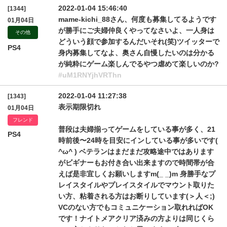
2022-01-04 15:46:40
[1344]
mame-kichi_88さん、何度も募集してるようです
01月04日
が勝手にご夫婦仲良くやってなさいよ、一人身は
その他
どういう顔で参加するんだいそれ(笑)ツイッターで
PS4
身内募集してなよ、奥さん自慢したいのは分かる
が純粋にゲーム楽しんでるやつ虐めて楽しいのか?
#uM1RNYjhVRThn
2022-01-04 11:27:38
[1343]
表示期限切れ
01月04日
フレンド
普段は夫婦揃ってゲームをしている事が多く、21
PS4
時前後〜24時を目安にインしている事が多いです(
^ω^ ) ベテランはまだまだ攻略途中ではあります
がビギナーもお付き合い出来ますので時間帯が合
えば是非宜しくお願いしますm(_ _)m 身勝手なプ
レイスタイルやプレイスタイルでマウント取りた
い方、粘着される方はお断りしています(＞人＜;)
VCのない方でもコミュニケーション取れればOK
です！ナイトメアクリア済みの方よりは同じくら