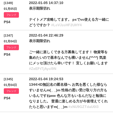
2022-01-05 14:37:10
[1349]
表示期限切れ
01月05日
フレンド
ナイトメア攻略してます。 psでvc使える方一緒に
PS4
どうですか？
#LcVJzcHF2UHY4
2022-01-04 22:46:29
[1347]
表示期限切れ
01月04日
フレンド
ご一緒に楽しくできる方募集してます！ 物資等を
PS4
集めたいので基本なんでも構いません(*^^*) 気楽
にメッセ頂けたら幸いです！ 宜しくお願いします
#ZeEFtTjAycl9N
2022-01-04 19:24:53
[1345]
1344>ID無記名の匿名様へ お気を悪くした様なら
01月04日
すいませんm(_ _)m 性格の悪い受け取り方の方も
フレンド
いるんですねww 色んな方もいるんだなと勉強に
PS4
なりました。 普通に楽しめる方が今後増えてくれ
たらと思いますm(_ _)m
#xNU9GZTdaU0l3