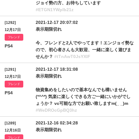
ジョイ勢の方、お待ちしています
#ETGN1YWplb21z
2021-12-17 20:07:02
[1292]
表示期限切れ
12月17日
フレンド
今、フレンドと2人でやってます！エンジョイ勢な
PS4
ので、初心者さんも大歓迎、一緒に楽しく遊びま
せんか？
#tTnAwT0JsYXlF
2021-12-17 18:31:08
[1291]
表示期限切れ
12月17日
フレンド
物資集めをしたいので基本なんでも構いません
PS4
(*^^*) 気楽に楽しくできる方ご一緒にいかがでし
ょうか？ vc可能な方でお願い致しますm(_ _)m
#WeDROcGpBQ3hz
2021-12-16 02:34:28
[1289]
表示期限切れ
12月16日
フレンド