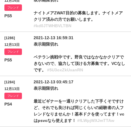
表示期限切れ
12月14日
フレンド
ナイトメアZWAT目的の募集します。ナイトメア
PS5
クリア済みの方でお願いします。
#kd0JTWHBVLTBN
2021-12-13 16:59:31
[1286]
表示期限切れ
12月13日
フレンド
ベテラン挑戦中です。野良ではなかなかクリアで
PS5
きないので、協力して頂ける方募集です。VCなし
です。
#5U3oxZkUxanRN
2021-12-13 03:45:17
[1284]
表示期限切れ
12月13日
フレンド
最近ビギナーを一通りクリアした下手くそですけ
PS4
ど、それでも良ければ同じくらいの経験者の人フ
レンドなりませんか！基本ドクを使ってます！vc
はpsvcなら使えます！
#fLWpjWXJmTTAw