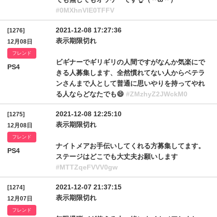
#0MXhnVlE0TFFV
2021-12-08 17:27:36
[1276]
表示期限切れ
12月08日
フレンド
ビギナーでギリギリの人間ですがなんか気楽にで
PS4
きる人募集します、全然慣れてない人からベテラ
ンさんまで人として普通に思いやりを持ってやれ
る人ならどなたでも😄
#ZMzhyZ2JWckM0
2021-12-08 12:25:10
[1275]
表示期限切れ
12月08日
フレンド
ナイトメアお手伝いしてくれる方募集してます。
PS4
ステージはどこでも大丈夫お願いします
#MTTZqeFVVV0gw
2021-12-07 21:37:15
[1274]
表示期限切れ
12月07日
フレンド