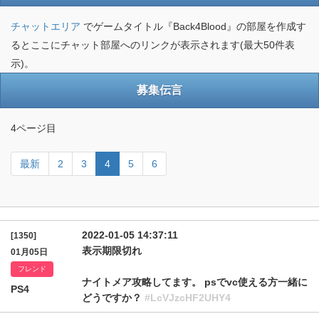
チャットエリア
でゲームタイトル『Back4Blood』の部屋を作成す
るとここにチャット部屋へのリンクが表示されます(最大50件表
示)。
募集伝言
4ページ目
最新
2
3
4
5
6
2022-01-05 14:37:11
[1350]
表示期限切れ
01月05日
フレンド
ナイトメア攻略してます。 psでvc使える方一緒に
PS4
どうですか？
#LcVJzcHF2UHY4