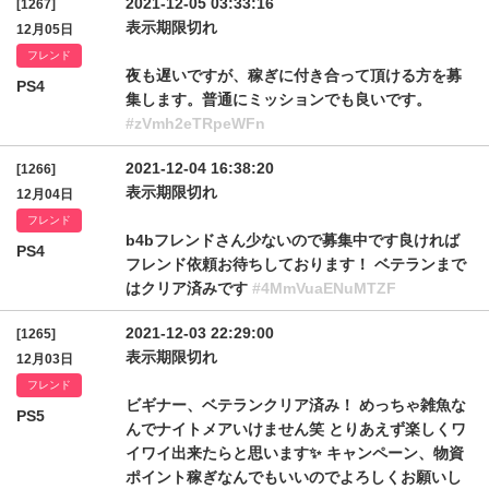
2021-12-05 03:33:16
[1267]
表示期限切れ
12月05日
フレンド
夜も遅いですが、稼ぎに付き合って頂ける方を募
PS4
集します。普通にミッションでも良いです。
#zVmh2eTRpeWFn
2021-12-04 16:38:20
[1266]
表示期限切れ
12月04日
フレンド
b4bフレンドさん少ないので募集中です良ければ
PS4
フレンド依頼お待ちしております！ ベテランまで
はクリア済みです
#4MmVuaENuMTZF
2021-12-03 22:29:00
[1265]
表示期限切れ
12月03日
フレンド
ビギナー、ベテランクリア済み！ めっちゃ雑魚な
PS5
んでナイトメアいけません笑 とりあえず楽しくワ
イワイ出来たらと思います✨ キャンペーン、物資
ポイント稼ぎなんでもいいのでよろしくお願いし