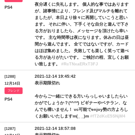
夜分遅くに失礼します。 個人的な事ではあります
PS4
が、諸事情により、フレンド及びマルチを離れて
ましたが、本日より徐々に再開していこうと思い
ます。 それに伴い、下手くそな自分と遊んで下さ
る方がおりましたら、メッセージを頂けたら幸い
です。 主な時間帯は夜になります。休みの日は昼
間から遊んでます。 全てではないですが、カード
はほぼ集めました。 失敗しても楽しく笑って遊べ
る方がありがたいです。 ご検討の程、宜しくお願
い致します。
#RcTNxaERxT3FJ
2021-12-14 19:45:42
[1288]
表示期限切れ
12月14日
フレンド
今からご一緒にできる方いらっしゃいましたらい
PS4
かがでしょうか？(*^^*) ビギナーやベテラン、な
んでも構いません！ vc可能でenjoy勢の方よろし
くお願いいたしますm(_ _)m
#fT2dKcE5SNjM4
2021-12-14 18:57:08
[1287]