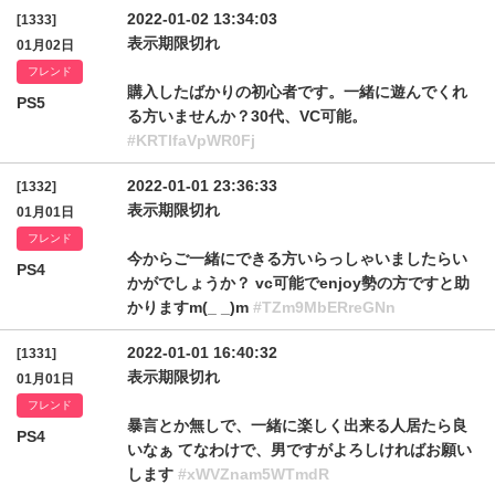
2022-01-02 13:34:03
[1333]
表示期限切れ
01月02日
フレンド
購入したばかりの初心者です。一緒に遊んでくれ
PS5
る方いませんか？30代、VC可能。
#KRTlfaVpWR0Fj
2022-01-01 23:36:33
[1332]
表示期限切れ
01月01日
フレンド
今からご一緒にできる方いらっしゃいましたらい
PS4
かがでしょうか？ vc可能でenjoy勢の方ですと助
かりますm(_ _)m
#TZm9MbERreGNn
2022-01-01 16:40:32
[1331]
表示期限切れ
01月01日
フレンド
暴言とか無しで、一緒に楽しく出来る人居たら良
PS4
いなぁ てなわけで、男ですがよろしければお願い
します
#xWVZnam5WTmdR