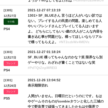
ょうか？vcなしでもよければ
#4SnhBVzE0MWJV
2021-12-27 07:13:19
[1305]
1301> SF_BLUEさん 言うほど人がいない訳では
12月27日
ない。プレイする人の民度の問題。楽しめてる人
その他
やいいフレンドさんとプレイしてる人はいます
PS4
よ。 どちらにしてもいい歳の大人がこんな内容を
書き込む事が問題だな。構ってほしいならリアル
で構ってもらえよ。
#NT2czbWx4MDVz
2021-12-27 01:18:24
[1303]
SF_BLUE 構ってちゃんなのかな？笑 限界なら別
12月27日
ゲーやりな。わざわざ書くことではないな笑
フレンド
#PdTQtZnpMREl3
PS4
2021-12-26 13:04:52
[1301]
表示期限切れ
12月26日
フレンド
人間がいません。日曜日だというのにです。もは
PS5
やゲームそのものがzombieタウンと化した三城の
中で野良専で頑張ってきましたかもはや限界で