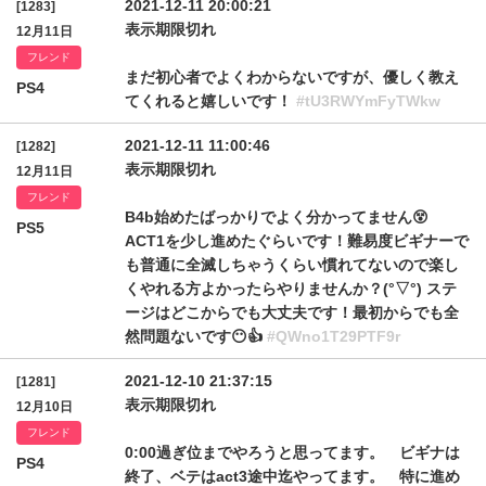
2021-12-11 20:00:21
[1283]
表示期限切れ
12月11日
フレンド
まだ初心者でよくわからないですが、優しく教え
PS4
てくれると嬉しいです！
#tU3RWYmFyTWkw
2021-12-11 11:00:46
[1282]
表示期限切れ
12月11日
フレンド
B4b始めたばっかりでよく分かってません😵
PS5
ACT1を少し進めたぐらいです！難易度ビギナーで
も普通に全滅しちゃうくらい慣れてないので楽し
くやれる方よかったらやりませんか？(°▽°) ステ
ージはどこからでも大丈夫です！最初からでも全
然問題ないです😶👍
#QWno1T29PTF9r
2021-12-10 21:37:15
[1281]
表示期限切れ
12月10日
フレンド
0:00過ぎ位までやろうと思ってます。 ビギナは
PS4
終了、ベテはact3途中迄やってます。 特に進め