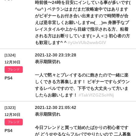
時前後〜24時を目安にインしている事が多いです(
^ω^ ) ベテランはまだまだ攻略途中ではあります
がビギナーもお付き合い出来ますので時間帯が合
えば是非宜しくお願いしますm(_ _)m 身勝手なプ
レイスタイルや上から目線で指示される方、粘着
される方はお断りしています(＞人＜;) 初心者の方
も歓迎します^ ^
#yUnVUb2wwbGlV
2021-12-30 23:19:28
[1324]
表示期限切れ
12月30日
フレンド
一人で黙々とプレイするのに飽きたので一緒に楽
PS4
しくできる方募集します！ ビギナーですらダウン
するレベルですので、下手でも大丈夫って方いま
したらお願いします！
#TakVfZGZScHNj
2021-12-30 21:05:42
[1323]
表示期限切れ
12月30日
フレンド
今日フレンドと買って始めたばかりの初心者です
PS4
が どうせやるならフルパでやりたいので 二人募集