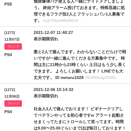
無限爆弾バグ使える人一緒にナイトメアしましょ
PS5
う。 終始アラーム投げておきます。特殊迅速に処
理できるフラグ役2人とフラッシュバン1人募集で
す。
#ybTNseHNzRGVr
2021-12-07 11:40:27
[1273]
表示期限切れ
12月07日
フレンド
妻と2人で遊んでます。わからないことだらけで弱
PS4
いですが一緒に遊んでくださる方募集中です。 時
間は主に21時から23時くらい 土日はもう少し長く
できます。 よろしくお願いします！ LINEでも大
丈夫です。 ID metaru1028
#6d09tblg2X09z
2021-12-06 15:14:32
[1272]
表示期限切れ
12月06日
フレンド
社会人3人で遊んでおります！ ビギナークリアし
PS4
てベテランやってる初心者ですw アラート起動さ
せまくってたまにトロールして笑ってます。時間
は9.00〜25.00ぐらいまでほぼ毎日しております！