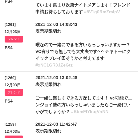
PS4
ています集まり次第ナイトメアします！フレンド
申請お待ちしております
#5V1g0RmZralpV
2021-12-03 14:08:43
[1261]
表示期限切れ
12月03日
フレンド
暇なので一緒にできる方いらっしゃいますかー？
PS4
VC有りでも無しでも大丈夫です^ ^ テキトーにク
イックプレイ回そうかと考えてます
#xNC1GR3JZeGtz
2021-12-03 13:02:48
[1260]
表示期限切れ
12月03日
フレンド
ご一緒に楽しくできる方探してます！ vc可能でエ
PS4
ンジョイ勢の方いらっしゃいましたらご一緒にい
かがでしょうか？
#BbmFIYktqVnNN
2021-12-03 11:42:47
[1259]
表示期限切れ
12月03日