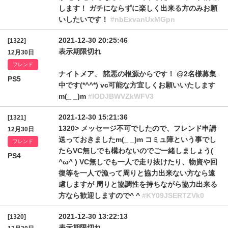
します！ ガチにならずに楽しく出来る方のみお願
いしたいです！
#nbExvanUxMGpn
2021-12-30 20:25:46
[1322]
表示期限切れ
12月30日
フレンド
ナイトメア、 諸悪の根源からです！ @2名様募集
PS5
中です(*^^*) vc可能な方宜しくお願いいたします
m(_ _)m
#lODJBWVZkWFV3
2021-12-30 15:21:36
[1321]
1320> メッセージ不可でしたので、フレンド申請
12月30日
送っておきましたm(_ _)m コミュ障という事でし
フレンド
たらVC無しでも構わないのでご一緒しましょう(
PS4
^ω^ ) VC無しでも一人で走り抜けたり、物資や回
復等を一人で漁って周りと協力出来ない方なら遠
慮しますが 周りと協調性を持ちながら協力出来る
方なら歓迎しますので^ ^
#KY09JSERTZVk0
2021-12-30 13:22:13
[1320]
表示期限切れ