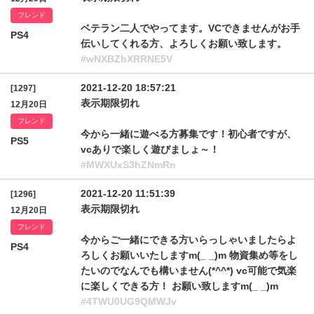
フレンド
ベテラン二人でやってます。VCできませんがお手
PS4
伝いしてくれる方、よろしくお願い致します。
#wNXBZbXRRNE5V
2021-12-20 18:57:21
[1297]
表示期限切れ
12月20日
フレンド
今から一緒に遊べる方募集です！初心者ですが、
PS5
vcありで楽しく遊びましょ～！
#MWXUxS3hZNmRn
2021-12-20 11:51:39
[1296]
表示期限切れ
12月20日
フレンド
今からご一緒にできる方いらっしゃいましたらよ
PS4
ろしくお願いいたしますm(_ _)m 物資集め等をし
たいのでなんでも構いません(*^^*) vc可能で気楽
に楽しくできる方！ お願い致しますm(_ _)m
#4TWU0UG9QMWJv