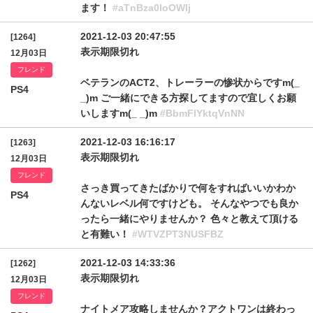
ます！
#aTnBza0loOWlj
2021-12-03 20:47:55
[1264]
表示期限切れ
12月03日
フレンド
ベテランのACT2、トレーラーの惨状からですm(_
PS4
_)m ご一緒にできる方探してますので宜しくお願
いしますm(_ _)m
#BbmFIYktqVnNN
2021-12-03 16:16:17
[1263]
表示期限切れ
12月03日
フレンド
さっき買ってきたばかりで何をすればいいかわか
PS4
んないレベル何ですけども。 そんなやつでも良か
ったら一緒にやりませんか？ 色々と教えて頂ける
と有難い！
#WTVZPT3NUSFBZ
2021-12-03 14:33:36
[1262]
表示期限切れ
12月03日
フレンド
ナイトメア攻略しませんか？アクトワンは終わっ