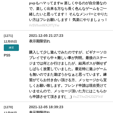
pvpもハマってますw 楽しくやるのが自分達なの
で、楽しく出来る方なら長く色んなゲームをご一
緒したいと思ってます！ そんなメンバーとやりた
い方はフレお願いします！ 気楽にやりましょっ！
#rSVhmWXJfTjYw
2021-12-05 21:27:23
[1271]
表示期限切れ
12月05日
練習
購入して少し遊んでみたのですが、ビギナーソロ
PS5
プレイですら中々難しい事が判明。最後のステー
ジまでは何とか行けましたが、結局ボスが倒せず
しばらく放置していました。最近特に遊ぶゲーム
も無いのでまた遊ぼうかなぁと思っています。練
習がてらお付き合い頂ける方、メッセージから宜
しくお願い致します。フレンド申請は現在受けて
いませんので、メッセージ頂いた方にはこちらか
ら申請させて頂きます(_ _)
#sZThrZHJ3ZFhV
2021-12-05 18:39:23
[1270]
表示期限切れ