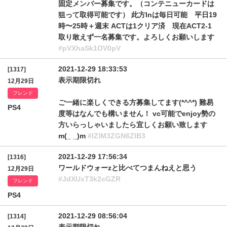
固定メンバー募集です。（コンテニューカードは
狙って取得可能です） 此方Inは毎日可能 平日19
時〜25時＋週末 ACTは1クリア済 現在ACT2-1
取り敢えず一名募集です。よろしくお願いします
#pVXhaSk1OV0pV
2021-12-29 18:33:53
[1317]
表示期限切れ
12月29日
フレンド
ご一緒に楽しくできる方募集してます(*^^*) 難易
PS4
度等はなんでも構いません！ vc可能でenjoy勢の
方いらっしゃいましたら宜しくお願い致します
m(_ _)m
#lZlM3ZGN6ZlB3
2021-12-29 17:56:34
[1316]
ワールドウォーzと比べてつまんねえと思う
12月29日
#JdXUxT3k2cGZR
フレンド
PS4
2021-12-29 08:56:04
[1314]