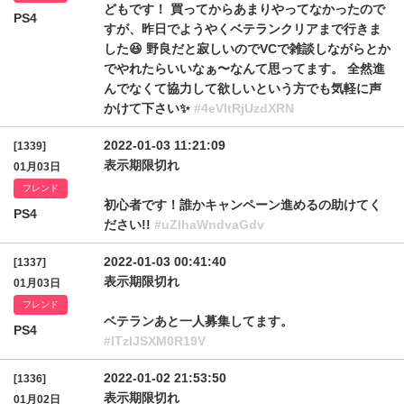
どもです！ 買ってからあまりやってなかったので
PS4
すが、昨日でようやくベテランクリアまで行きま
した😆 野良だと寂しいのでVCで雑談しながらとか
でやれたらいいなぁ〜なんて思ってます。 全然進
んでなくて協力して欲しいという方でも気軽に声
かけて下さい✨
#4eVItRjUzdXRN
2022-01-03 11:21:09
[1339]
表示期限切れ
01月03日
フレンド
初心者です！誰かキャンペーン進めるの助けてく
PS4
ださい!!
#uZlhaWndvaGdv
2022-01-03 00:41:40
[1337]
表示期限切れ
01月03日
フレンド
ベテランあと一人募集してます。
PS4
#ITzlJSXM0R19V
2022-01-02 21:53:50
[1336]
表示期限切れ
01月02日