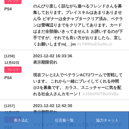
フレンド
のんびり楽しく話ながら遊べるフレンドさんを募
PS4
集しております。プレイスキルはあまりありませ
ん💦 ビギナーは全チャプタークリア済み、ベテラ
ンは雷鳴辺りまでをクリアしてあります。カード
はまだ全部揃いきってません💧 お誘いするのが下
手ですが、それでも良い方がおりましたら、宜し
くお願いしますm(__)m
#sYWRtaE4wMnJr
2021-12-02 16:33:36
[1258]
表示期限切れ
12月02日
フレンド
現在フレと2人でベテランACT2ワームで苦戦して
PS4
います。 これから一緒にプレイしてくれる仲間
@2を募集です。 カラス、スニッチャーに気を配
れる社会人さんカモーン！
#JS0dfWTBwSVBz
2021-12-02 12:42:30
[1257]
表示期限切れ
12月02日
フレンド
書き込む
伝言板一覧
協力チャット
ナイトメア ACT1 弱くってもワイワイプレイで
PS4