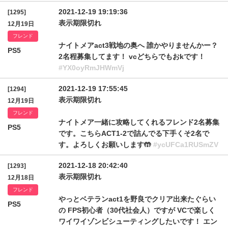
2021-12-19 19:19:36
[1295]
表示期限切れ
12月19日
フレンド
ナイトメアact3戦地の奥へ 誰かやりませんかー？
PS5
2名程募集してます！ vcどちらでもおkです！
#YX0oyRmJHWmVj
2021-12-19 17:55:45
[1294]
表示期限切れ
12月19日
フレンド
ナイトメア一緒に攻略してくれるフレンド2名募集
PS5
です。こちらACT1-2で詰んでる下手くそ2名で
す。よろしくお願いします🤲
#ycUFCa1RUSmZV
2021-12-18 20:42:40
[1293]
表示期限切れ
12月18日
フレンド
やっとベテランact1を野良でクリア出来たぐらい
PS5
の FPS初心者（30代社会人）ですが VCで楽しく
ワイワイゾンビシューティングしたいです！ エン