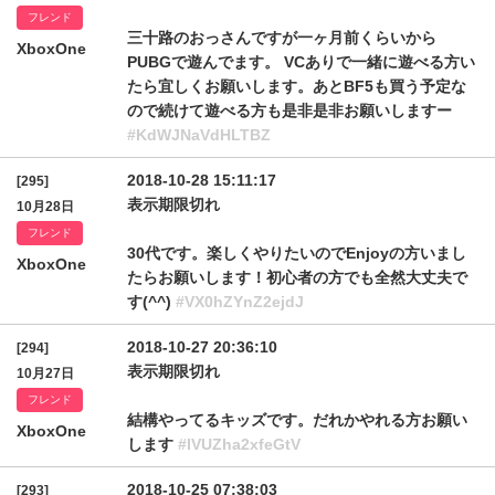
フレンド
三十路のおっさんですが一ヶ月前くらいから
XboxOne
PUBGで遊んでます。 VCありで一緒に遊べる方い
たら宜しくお願いします。あとBF5も買う予定な
ので続けて遊べる方も是非是非お願いしますー
#KdWJNaVdHLTBZ
2018-10-28 15:11:17
[295]
表示期限切れ
10月28日
フレンド
30代です。楽しくやりたいのでEnjoyの方いまし
XboxOne
たらお願いします！初心者の方でも全然大丈夫で
す(^^)
#VX0hZYnZ2ejdJ
2018-10-27 20:36:10
[294]
表示期限切れ
10月27日
フレンド
結構やってるキッズです。だれかやれる方お願い
XboxOne
します
#lVUZha2xfeGtV
2018-10-25 07:38:03
[293]