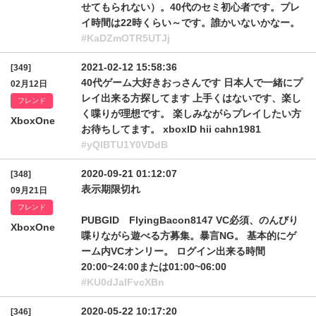
せてもられない）。40代のセミ初心者です。プレ
イ時間は22時くらい～です。誰かいないかなー。
#KaDZmOTR5UTJj
2021-02-12 15:58:36
[349]
40代ゲーム大好きおっさんです 日本人で一緒にプ
02月12日
レイ出来る方探してます 上手くはないです、楽し
フレンド
く喋りが理想です。 楽しみながらプレイしたい方
XboxOne
お待ちしてます。 xboxID hii cahn1981
#yQlBTU1Y0VDdB
2020-09-21 01:12:07
[348]
表示期限切れ
09月21日
フレンド
PUBGID FlyingBacon8147 VC必須、のんびり
XboxOne
喋りながら遊べる方募集。暴言NG。 基本的にゲ
ーム内VCオンリー。 ログイン出来る時間
20:00~24:00または01:00~06:00
#KU0dJalFvcXBn
2020-05-22 10:17:20
[346]