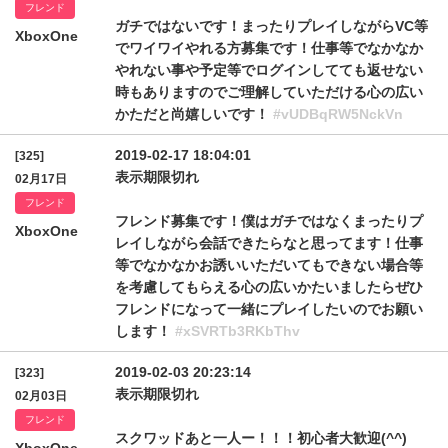
フレンド
ガチではないです！まったりプレイしながらVC等
XboxOne
でワイワイやれる方募集です！仕事等でなかなか
やれない事や予定等でログインしてても返せない
時もありますのでご理解していただける心の広い
かただと尚嬉しいです！
#vUDBqRW5NckVn
2019-02-17 18:04:01
[325]
表示期限切れ
02月17日
フレンド
フレンド募集です！僕はガチではなくまったりプ
XboxOne
レイしながら会話できたらなと思ってます！仕事
等でなかなかお誘いいただいてもできない場合等
を考慮してもらえる心の広いかたいましたらぜひ
フレンドになって一緒にプレイしたいのでお願い
します！
#xSVRTb3RKbThv
2019-02-03 20:23:14
[323]
表示期限切れ
02月03日
フレンド
スクワッドあと一人ー！！！初心者大歓迎(^^)