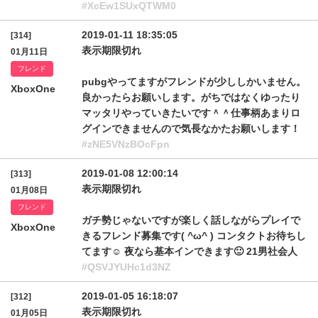
#XcEw1SUxQTWM0
2019-01-11 18:35:05
[314]
表示期限切れ
01月11日
フレンド
pubgやってますがフレンドが少ししかいません。
XboxOne
良かったらお願いします。がちではなくゆったり
マッタリやっていきたいです＾＾仕事柄あまりロ
グインできませんので気長なかたお願いします！
#zNE5VNzBOcFpn
2019-01-08 12:00:14
[313]
表示期限切れ
01月08日
フレンド
ガチ勢じゃないですが楽しく話しながらプレイで
XboxOne
きるフレンド募集です( ^ω^ ) コンタクトお待ちし
てます☺️ 夜なら基本インできます🙂 21男社会人
#QSVJYUHc1d3NZ
2019-01-05 16:18:07
[312]
表示期限切れ
01月05日