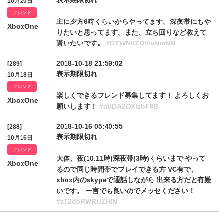
表示期限切れ
10月20日
フレンド
主に夕方6時くらいからやってます。深夜帯にもや
XboxOne
りたいと思ってます。また、立ち回りなど教えて
貰いたいです。
#DTWNVZDVmNmNN
2018-10-18 21:59:02
[289]
表示期限切れ
10月18日
フレンド
楽しくできるフレンド募集してます！ よろしくお
XboxOne
願いします！
#aUDA2OXlzbF9B
2018-10-16 05:40:55
[288]
表示期限切れ
10月16日
フレンド
大体、夜(10.11時)深夜帯(3時)くらいまで やって
XboxOne
るので同じ時間帯でプレイできる方 VC有で、
xbox内のskypeで通話しながら 出来る方だと有難
いです。 一言でも良いのでメッセください！
#zT2d5RWRUZHlN