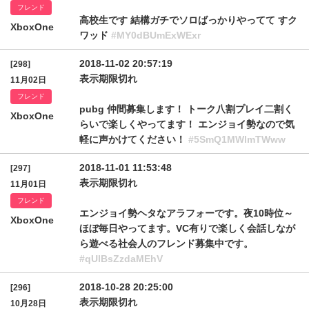
フレンド
高校生です 結構ガチでソロばっかりやってて すク
XboxOne
ワッド
#MY0dBUmExWExr
2018-11-02 20:57:19
[298]
表示期限切れ
11月02日
フレンド
pubg 仲間募集します！ トーク八割プレイ二割く
XboxOne
らいで楽しくやってます！ エンジョイ勢なので気
軽に声かけてください！
#5SmQ1MWlmTWww
2018-11-01 11:53:48
[297]
表示期限切れ
11月01日
フレンド
エンジョイ勢ヘタなアラフォーです。夜10時位～
XboxOne
ほぼ毎日やってます。VC有りで楽しく会話しなが
ら遊べる社会人のフレンド募集中です。
#qUlBsZzdaMEhV
2018-10-28 20:25:00
[296]
表示期限切れ
10月28日