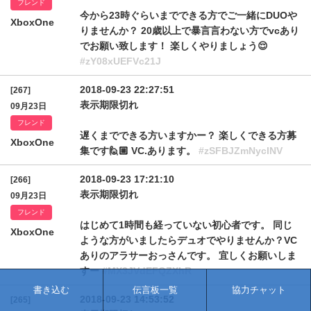
フレンド
今から23時ぐらいまでできる方でご一緒にDUOや
XboxOne
りませんか？ 20歳以上で暴言言わない方でvcあり
でお願い致します！ 楽しくやりましょう😌
#zY08xUEFVc21J
2018-09-23 22:27:51
[267]
表示期限切れ
09月23日
フレンド
遅くまでできる方いますかー？ 楽しくできる方募
XboxOne
集です🙋🏼 VC.あります。
#zSFBJZmNyclNV
2018-09-23 17:21:10
[266]
表示期限切れ
09月23日
フレンド
はじめて1時間も経っていない初心者です。 同じ
XboxOne
ような方がいましたらデュオでやりませんか？VC
ありのアラサーおっさんです。 宜しくお願いしま
すー
#MX3JVdEFQZXhR
書き込む
伝言板一覧
協力チャット
2018-09-23 14:53:52
[265]