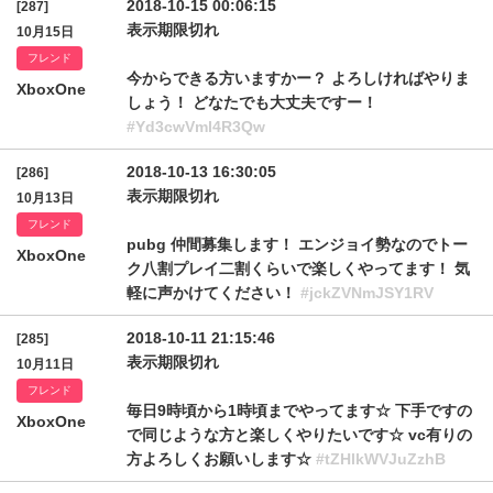
2018-10-15 00:06:15
[287]
表示期限切れ
10月15日
フレンド
今からできる方いますかー？ よろしければやりま
XboxOne
しょう！ どなたでも大丈夫ですー！
#Yd3cwVml4R3Qw
2018-10-13 16:30:05
[286]
表示期限切れ
10月13日
フレンド
pubg 仲間募集します！ エンジョイ勢なのでトー
XboxOne
ク八割プレイ二割くらいで楽しくやってます！ 気
軽に声かけてください！
#jckZVNmJSY1RV
2018-10-11 21:15:46
[285]
表示期限切れ
10月11日
フレンド
毎日9時頃から1時頃までやってます☆ 下手ですの
XboxOne
で同じような方と楽しくやりたいです☆ vc有りの
方よろしくお願いします☆
#tZHlkWVJuZzhB