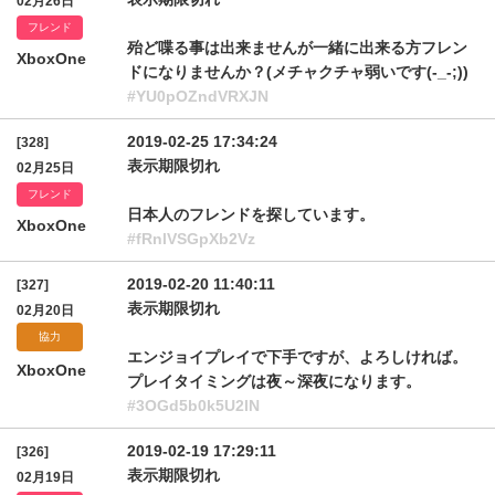
02月26日
フレンド
殆ど喋る事は出来ませんが一緒に出来る方フレン
XboxOne
ドになりませんか？(メチャクチャ弱いです(-_-;))
#YU0pOZndVRXJN
2019-02-25 17:34:24
[328]
表示期限切れ
02月25日
フレンド
日本人のフレンドを探しています。
XboxOne
#fRnlVSGpXb2Vz
2019-02-20 11:40:11
[327]
表示期限切れ
02月20日
協力
エンジョイプレイで下手ですが、よろしければ。
XboxOne
プレイタイミングは夜～深夜になります。
#3OGd5b0k5U2lN
2019-02-19 17:29:11
[326]
表示期限切れ
02月19日