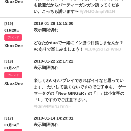
XboxOne
も歓迎だからパーティーガンガン誘ってくださ
い。こっちも誘います〜
#jVHJOdmpIVE1N
2019-01-28 15:15:00
[319]
表示期限切れ
01月28日
フレンド
どなたかduoで一緒にドン勝つ目指しませんか？
XboxOne
Vcありで楽しみましょう！
#LUXg5dTZFWlNJ
2019-01-22 22:17:22
[318]
表示期限切れ
01月22日
フレンド
楽しくわいわいプレイできればイイなと思ってい
XboxOne
ます。 たいして強くないですのでご了承を。 ゲー
マータグの「New GlNGER」の「 l 」は小文字の
「L」ですのでご注意下さい。
#fdm44MnNzYmNF
2019-01-14 14:29:31
[317]
表示期限切れ
01月14日