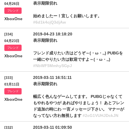
表示期限切れ
04月26日
フレンド
始めましたー！宜しくお願いします。
XboxOne
#6d1k4cjQ3djAw
2019-04-23 18:18:20
[334]
表示期限切れ
04月23日
フレンド
フレンド成りたい方はどうぞ～(・ω・,,) PUBGを
XboxOne
一緒にやりたい方は歓迎ですよ～(・ω・,,)
#NbWF5MmhySGpJ
2019-03-11 16:51:11
[333]
表示期限切れ
03月11日
フレンド
幅広く色んなゲームしてます。 PUBGじゃなくて
XboxOne
もやれるやつが あればやりましょう！ あとフレン
ド追加の時にわ 一言メッセージ下さい。 マナーが
なってない方わ無視します
#2cG1VUHJDckJN
2019-03-11 01:09:50
[332]