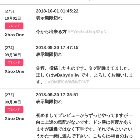
2018-10-01 01:45:22
[275]
表示期限切れ
10月01日
フレンド
今から出来る方
#FYm4zaUxqS2pN
XboxOne
2018-09-30 17:47:15
[274]
表示期限切れ
09月30日
フレンド
先程、投稿したものです。タグ間違えてました。
XboxOne
正しくはwBabydollw です。よろしくお願いしま
す。↓
#OMlR0WWNyT0VF
2018-09-30 17:35:51
[273]
表示期限切れ
09月30日
フレンド
初めましてプレビューからずっとやってますが 一
XboxOne
向に上達の気配がないです。ドン勝は何度かあり
ますが謙遜ではなく下手です。それでもよいとい
うかた一緒に遊んで下さい。こちらは40台のおっ