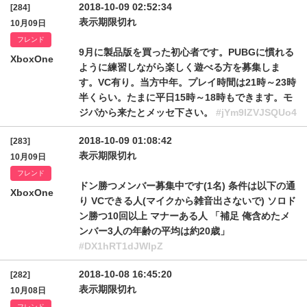
2018-10-09 02:52:34
[284]
表示期限切れ
10月09日
フレンド
9月に製品版を買った初心者です。PUBGに慣れる
XboxOne
ように練習しながら楽しく遊べる方を募集しま
す。VC有り。当方中年。プレイ時間は21時～23時
半くらい。たまに平日15時～18時もできます。モ
ジパから来たとメッセ下さい。
#jYm9lZVJSQUo4
2018-10-09 01:08:42
[283]
表示期限切れ
10月09日
フレンド
ドン勝つメンバー募集中です(1名) 条件は以下の通
XboxOne
り VCできる人(マイクから雑音出さないで) ソロド
ン勝つ10回以上 マナーある人 「補足 俺含めたメ
ンバー3人の年齢の平均は約20歳」
#DX1hRT1dJWlpZ
2018-10-08 16:45:20
[282]
表示期限切れ
10月08日
フレンド