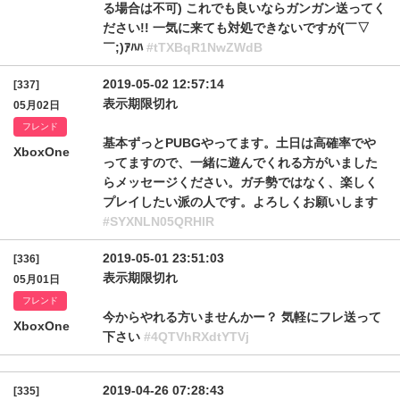
る場合は不可) これでも良いならガンガン送ってく
ださい!! 一気に来ても対処できないですが(￣▽
￣;)ｱﾊﾊ
#tTXBqR1NwZWdB
2019-05-02 12:57:14
[337]
表示期限切れ
05月02日
フレンド
基本ずっとPUBGやってます。土日は高確率でや
XboxOne
ってますので、一緒に遊んでくれる方がいました
らメッセージください。ガチ勢ではなく、楽しく
プレイしたい派の人です。よろしくお願いします
#SYXNLN05QRHlR
2019-05-01 23:51:03
[336]
表示期限切れ
05月01日
フレンド
今からやれる方いませんかー？ 気軽にフレ送って
XboxOne
下さい
#4QTVhRXdtYTVj
2019-04-26 07:28:43
[335]