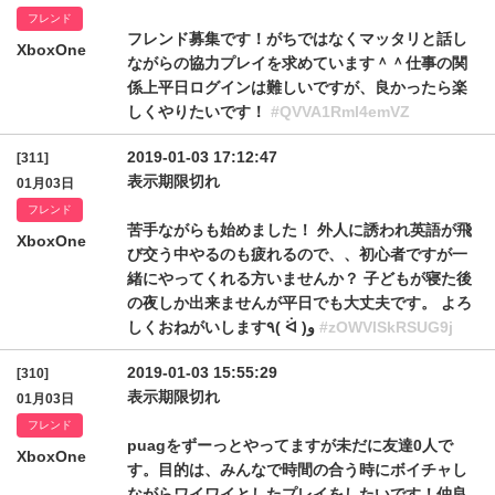
フレンド
フレンド募集です！がちではなくマッタリと話し
XboxOne
ながらの協力プレイを求めています＾＾仕事の関
係上平日ログインは難しいですが、良かったら楽
しくやりたいです！
#QVVA1Rml4emVZ
2019-01-03 17:12:47
[311]
表示期限切れ
01月03日
フレンド
苦手ながらも始めました！ 外人に誘われ英語が飛
XboxOne
び交う中やるのも疲れるので、、初心者ですが一
緒にやってくれる方いませんか？ 子どもが寝た後
の夜しか出来ませんが平日でも大丈夫です。 よろ
しくおねがいします٩( ᐛ )و
#zOWVlSkRSUG9j
2019-01-03 15:55:29
[310]
表示期限切れ
01月03日
フレンド
puagをずーっとやってますが未だに友達0人で
XboxOne
す。目的は、みんなで時間の合う時にボイチャし
ながらワイワイとしたプレイをしたいです！仲良