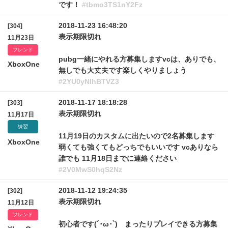
です！
#tbmo3TS1nY2Fz
2018-11-23 16:48:20
[304]
表示期限切れ
11月23日
フレンド
pubg一緒にやれる方募集しますvcは、ありでも、
XboxOne
無しでも大丈夫です楽しくやりましょう
#2YU0yNlhBTVZ3
2018-11-17 18:18:28
[303]
表示期限切れ
11月17日
練習
11月19日のカスタムに出たいので2名募集します
XboxOne
弱くても強くてもどっちでもいいです vcありなら
誰でも 11月18日までに連絡ください
#2V0MwS0hqS2Nz
2018-11-12 19:24:35
[302]
表示期限切れ
11月12日
フレンド
初心者です(´･ω･`) まったりプレイできる方募集