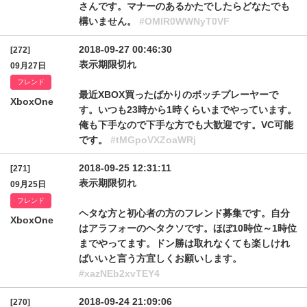
さんです。マナーのあるかたでしたらどなたでも
構いません。
#OMlR0WWNyT0VF
2018-09-27 00:46:30
[272]
表示期限切れ
09月27日
フレンド
最近XBOX買ったばかりのボッチプレーヤーで
XboxOne
す。いつも23時から1時くらいまでやっています。
俺も下手なので下手な方でも大歓迎です。VC可能
です。
#tMGpoVXZoaWRj
2018-09-25 12:31:11
[271]
表示期限切れ
09月25日
フレンド
ヘタな方と初心者の方のフレンド募集です。自分
XboxOne
はアラフォーのヘタクソです。ほぼ10時位～1時位
までやってます。ドン勝は取れなくても楽しけれ
ばいいと言う方宜しくお願いします。
#xazNEb2xvTEY4
2018-09-24 21:09:06
[270]