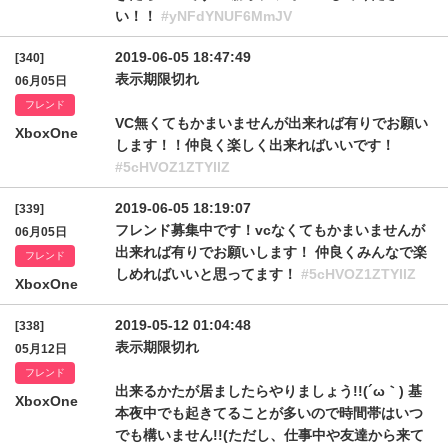
い！！
#yNFdYNUF6MmJV
2019-06-05 18:47:49
[340]
表示期限切れ
06月05日
フレンド
VC無くてもかまいませんが出来れば有りでお願い
XboxOne
します！！仲良く楽しく出来ればいいです！
#5cHVOZ1ZTYllZ
2019-06-05 18:19:07
[339]
フレンド募集中です！vcなくてもかまいませんが
06月05日
出来れば有りでお願いします！ 仲良くみんなで楽
フレンド
しめればいいと思ってます！
#5cHVOZ1ZTYllZ
XboxOne
2019-05-12 01:04:48
[338]
表示期限切れ
05月12日
フレンド
出来るかたが居ましたらやりましょう!!(´ω｀) 基
XboxOne
本夜中でも起きてることが多いので時間帯はいつ
でも構いません!!(ただし、仕事中や友達から来て