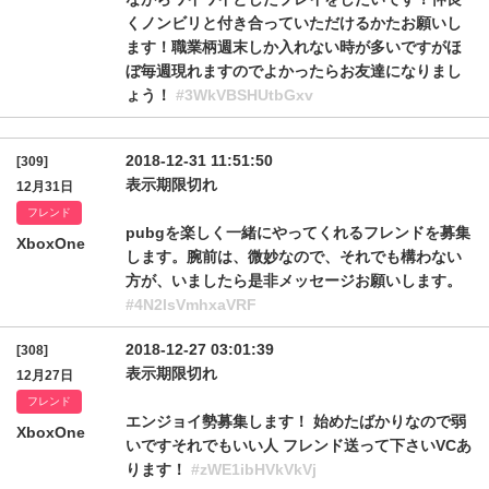
くノンビリと付き合っていただけるかたお願いし
ます！職業柄週末しか入れない時が多いですがほ
ぼ毎週現れますのでよかったらお友達になりまし
ょう！
#3WkVBSHUtbGxv
2018-12-31 11:51:50
[309]
表示期限切れ
12月31日
フレンド
pubgを楽しく一緒にやってくれるフレンドを募集
XboxOne
します。腕前は、微妙なので、それでも構わない
方が、いましたら是非メッセージお願いします。
#4N2lsVmhxaVRF
2018-12-27 03:01:39
[308]
表示期限切れ
12月27日
フレンド
エンジョイ勢募集します！ 始めたばかりなので弱
XboxOne
いですそれでもいい人 フレンド送って下さいVCあ
ります！
#zWE1ibHVkVkVj