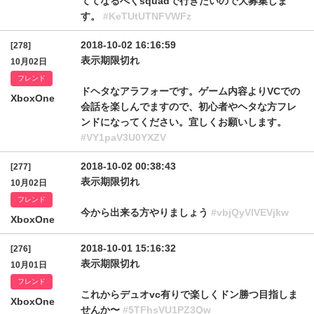
ててなるべくsquadで行きたいので大募集しま
す。
#KeTUtUTNFVWFz
2018-10-02 16:16:59
[278]
表示期限切れ
10月02日
フレンド
ドヘタなアラフォーです。ゲーム内容よりVCでの
XboxOne
会話を楽しんでますので、初心者やヘタな方フレ
ンドになってください。宜しくお願いします。
#VY1paV3U0YXZV
2018-10-02 00:38:43
[277]
表示期限切れ
10月02日
フレンド
今から出来る方やりましょう
#vbjQyVlVEVjkw
XboxOne
2018-10-01 15:16:32
[276]
表示期限切れ
10月01日
フレンド
これからデュオvc有りで楽しくドン勝つ目指しま
XboxOne
せんか〜
#5TFhsVU1PZ3Qw