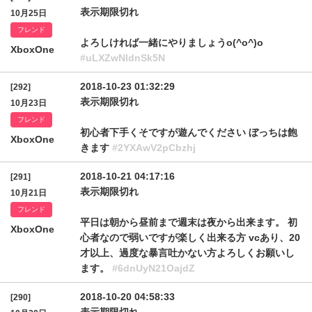
表示期限切れ
10月25日
フレンド
よろしければ一緒にやりましょうo(^o^)o
XboxOne
#uLXZwNldnSk5N
2018-10-23 01:32:29
[292]
表示期限切れ
10月23日
フレンド
初心者下手くそですが遊んでください ぼっちは飽
XboxOne
きます
#2YXAwV2pCbzhj
2018-10-21 04:17:16
[291]
表示期限切れ
10月21日
フレンド
平日は朝から昼前まで週末は夜から出来ます。 初
XboxOne
心者なので弱いですが楽しく出来る方 vcあり、20
才以上、過度な暴言吐かない方よろしくお願いし
ます。
#6dnUyN21OajdZ
2018-10-20 04:58:33
[290]