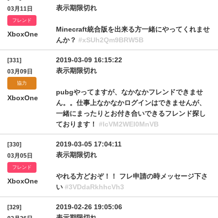
表示期限切れ
03月11日
フレンド
Minecraft統合版を出来る方一緒にやってくれませ
XboxOne
んか？
#xSUh2Qm9BRW5B
2019-03-09 16:15:22
[331]
表示期限切れ
03月09日
協力
pubgやってますが、なかなかフレンドできませ
XboxOne
ん。。仕事上なかなかログインはできませんが、
一緒にまったりとお付き合いできるフレンド探し
ております！
#lcVM2WEI0MnVB
2019-03-05 17:04:11
[330]
表示期限切れ
03月05日
フレンド
やれる方どおぞ！！ フレ申請の時メッセージ下さ
XboxOne
い
#3VDdaRkhhcVh3
2019-02-26 19:05:06
[329]
表示期限切れ