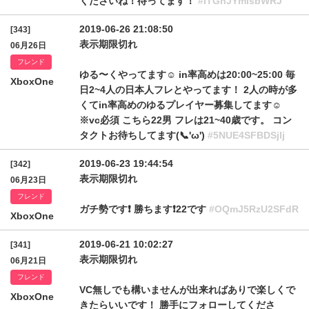
くださいね！待ってます！
#ITGhJYmlsbWRJ
2019-06-26 21:08:50
[343]
表示期限切れ
06月26日
フレンド
ゆる〜くやってます☺️ in率高めは20:00~25:00 毎
XboxOne
日2~4人の日本人フレとやってます！ 2人の時が多
くてin率高めのゆるプレイヤー募集してます☺️
※vc必須 こちら22男 フレは21~40歳です。 コン
タクトお待ちしてます(📞'ω')
#5NUE4SFBDSjlj
2019-06-23 19:44:54
[342]
表示期限切れ
06月23日
フレンド
ガチ勢です❗ 勝ちます❗22です
#OQmJ5RzU2SFdR
XboxOne
2019-06-21 10:02:27
[341]
表示期限切れ
06月21日
フレンド
VC無しでも構いませんが出来ればありで楽しくで
XboxOne
きたらいいです！ 勝手にフォローしてくださ