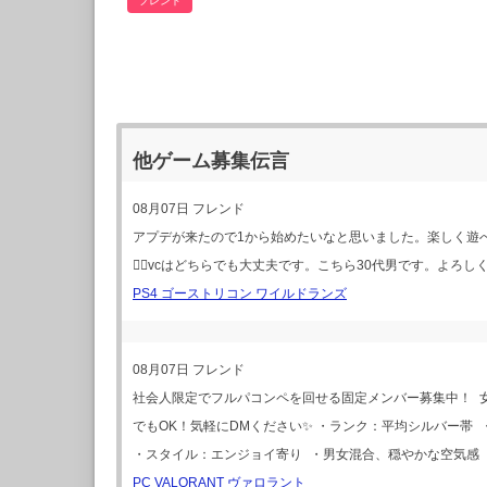
フレンド
他ゲーム募集伝言
08月07日
フレンド
アプデが来たので1から始めたいなと思いました。楽しく遊
🙇‍♂vcはどちらでも大丈夫です。こちら30代男です。よろ
PS4 ゴーストリコン ワイルドランズ
08月07日
フレンド
社会人限定でフルパコンペを回せる固定メンバー募集中！ 
でもOK！気軽にDMください✨ ・ランク：平均シルバー帯 
・スタイル：エンジョイ寄り ・男女混合、穏やかな空気感
PC VALORANT ヴァロラント