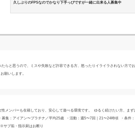
久しぶりのFPSなのでかなり下手っぴですが一緒に出来る人募集中
べたらと思うので、ミスや失敗など許容できる方、怒ったりイライラされない方で
しくお願いします。
女性メンバーも在籍しており、安心して遊べる環境です。 ゆるく続けたい方、まず
・募集：アイアン〜プラチナ／平均25歳 ・活動：週5〜7回｜21〜24時頃 ・条件
 ※サブ垢・指示厨はお断り