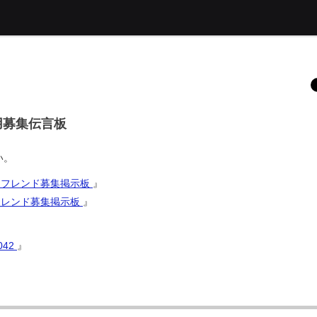
6用募集伝言板
い。
6 フレンド募集掲示板
』
 フレンド募集掲示板
』
042
』