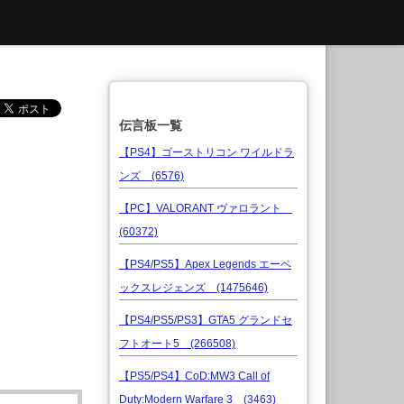
伝言板一覧
【PS4】ゴーストリコン ワイルドラ
ンズ (6576)
【PC】VALORANT ヴァロラント
(60372)
【PS4/PS5】Apex Legends エーペ
ックスレジェンズ (1475646)
【PS4/PS5/PS3】GTA5 グランドセ
フトオート5 (266508)
【PS5/PS4】CoD:MW3 Call of
Duty:Modern Warfare 3 (3463)