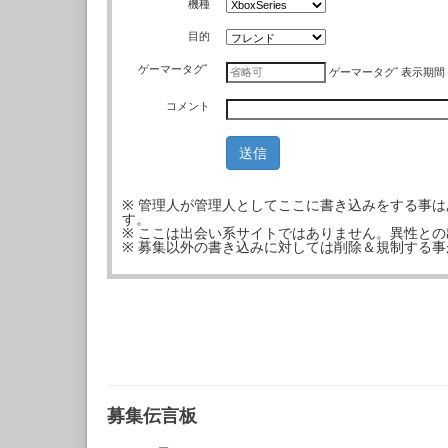
機種
目的
ゲーマータグﾞ
ゲーマータグﾞ
表示期間
コメント
※ 管理人が管理人としてここに書き込みをする事
す。
※ ここは出会い系サイトではありません。異性と
※ 募集以外の書き込みに対しては削除＆規制する
募集伝言板