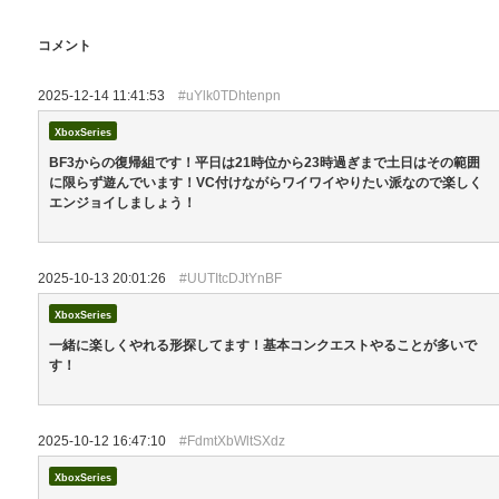
コメント
2025-12-14 11:41:53
#uYlk0TDhtenpn
XboxSeries
BF3からの復帰組です！平日は21時位から23時過ぎまで土日はその範囲
に限らず遊んでいます！VC付けながらワイワイやりたい派なので楽しく
エンジョイしましょう！
2025-10-13 20:01:26
#UUTItcDJtYnBF
XboxSeries
一緒に楽しくやれる形探してます！基本コンクエストやることが多いで
す！
2025-10-12 16:47:10
#FdmtXbWltSXdz
XboxSeries