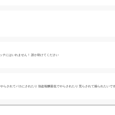
ッチにはいれません！ 誰か助けてください
やらされてバカにされたり 強盗報酬最低でやらされたり 荒らされて煽られたいで