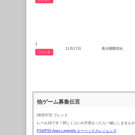
1
11月17日
表示期限切れ
フレンド
他ゲーム募集伝言
08月07日
フレンド
レベル16です！同じくらいの方良かったら一緒にしません
PS4/PS5 Apex Legends エーペックスレジェンズ