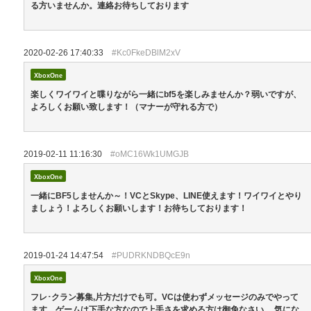
る方いませんか。連絡お待ちしております
2020-02-26 17:40:33
#Kc0FkeDBlM2xV
XboxOne
楽しくワイワイと喋りながら一緒にbf5を楽しみませんか？弱いですが、
よろしくお願い致します！（マナーが守れる方で）
2019-02-11 11:16:30
#oMC16Wk1UMGJB
XboxOne
一緒にBF5しませんか～！VCとSkype、LINE使えます！ワイワイとやり
ましょう！よろしくお願いします！お待ちしております！
2019-01-24 14:47:54
#PUDRKNDBQcE9n
XboxOne
フレ･クラン募集,片方だけでも可。VCは使わずメッセージのみでやって
ます。ゲームは下手な方なので上手さを求める方は御免なさい。 気にな