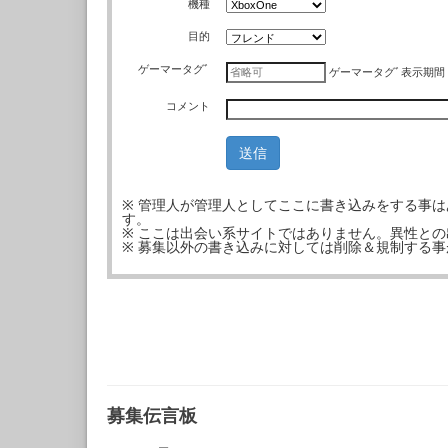
機種
目的
ゲーマータグﾞ
ゲーマータグﾞ
表示期間
コメント
※ 管理人が管理人としてここに書き込みをする事
す。
※ ここは出会い系サイトではありません。異性と
※ 募集以外の書き込みに対しては削除＆規制する
募集伝言板