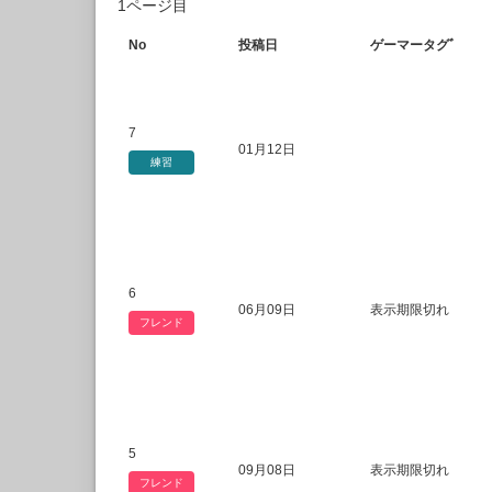
1ページ目
No
投稿日
ゲーマータグﾞ
7
01月12日
練習
6
06月09日
表示期限切れ
フレンド
5
09月08日
表示期限切れ
フレンド