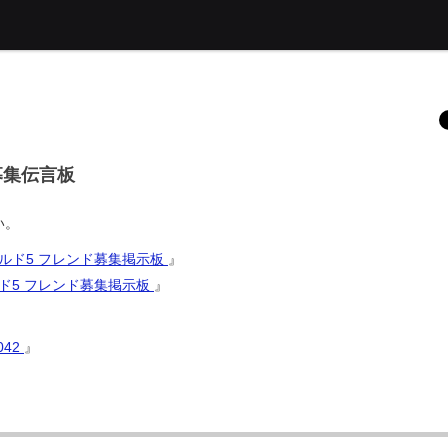
用募集伝言板
い。
ィールド5 フレンド募集掲示板
』
ールド5 フレンド募集掲示板
』
042
』