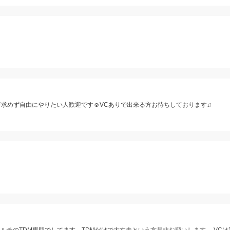
率求めず自由にやりたい人歓迎です☺️VCありで出来る方お待ちしております♫