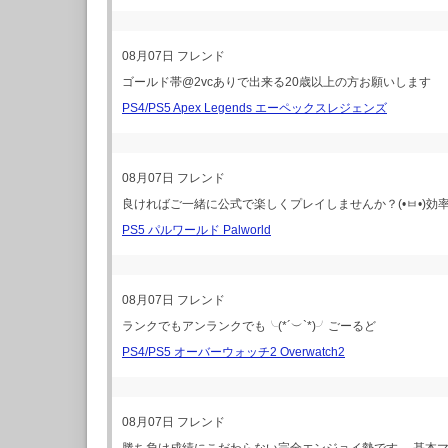
08月07日
フレンド
ゴールド帯@2vcありで出来る20歳以上の方お願いします
PS4/PS5 Apex Legends エーペックスレジェンズ
08月07日
フレンド
良ければご一緒に公式で楽しくプレイしませんか？(•ㅂ•)効
PS5 パルワールド Palworld
08月07日
フレンド
ランクでもアンランクでも╰(*´︶`*)╯ごーるど
PS4/PS5 オーバーウォッチ2 Overwatch2
08月07日
フレンド