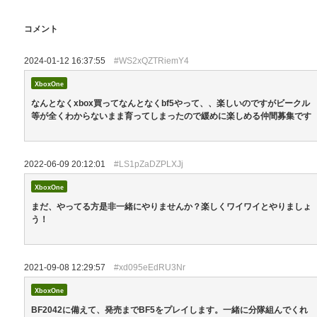
コメント
2024-01-12 16:37:55
#WS2xQZTRiemY4
XboxOne
なんとなくxbox買ってなんとなくbf5やって、、楽しいのですがビークル
等が全くわからないまま育ってしまったので緩めに楽しめる仲間募集です
2022-06-09 20:12:01
#LS1pZaDZPLXJj
XboxOne
まだ、やってる方是非一緒にやりませんか？楽しくワイワイとやりましょ
う！
2021-09-08 12:29:57
#xd095eEdRU3Nr
XboxOne
BF2042に備えて、発売までBF5をプレイします。一緒に分隊組んでくれ