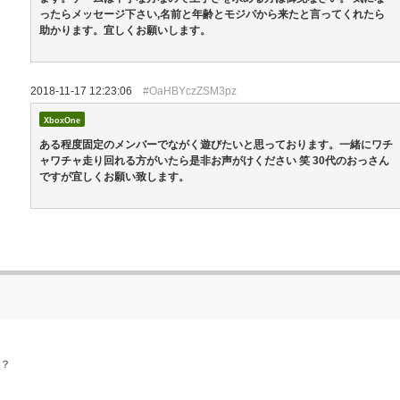
ったらメッセージ下さい,名前と年齢とモジパから来たと言ってくれたら
助かります。宜しくお願いします。
2018-11-17 12:23:06
#OaHBYczZSM3pz
XboxOne
ある程度固定のメンバーでながく遊びたいと思っております。一緒にワチ
ャワチャ走り回れる方がいたら是非お声がけください 笑 30代のおっさん
ですが宜しくお願い致します。
か？