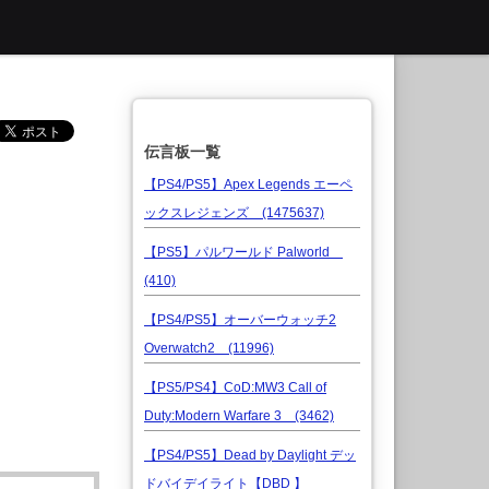
伝言板一覧
【PS4/PS5】Apex Legends エーペ
ックスレジェンズ (1475637)
【PS5】パルワールド Palworld
(410)
【PS4/PS5】オーバーウォッチ2
Overwatch2 (11996)
【PS5/PS4】CoD:MW3 Call of
Duty:Modern Warfare 3 (3462)
【PS4/PS5】Dead by Daylight デッ
ドバイデイライト【DBD 】