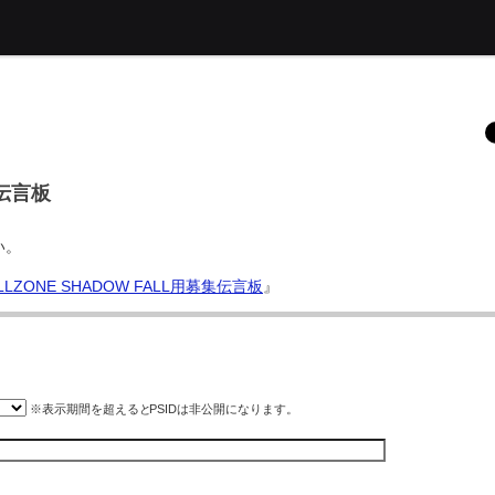
伝言板
い。
ZONE SHADOW FALL用募集伝言板
』
※表示期間を超えると
PSID
は非公開になります。