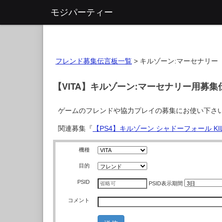
モジパーティー
フレンド募集伝言板一覧
>
キルゾーン:マーセナリー
【VITA】キルゾーン:マーセナリー用募集
ゲームのフレンドや協力プレイの募集にお使い下さ
関連募集『
【PS4】キルゾーン シャドーフォール KILL
機種
目的
PSID
PSID
表示期間
コメント