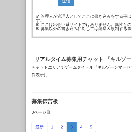
※ 管理人が管理人としてここに書き込みをする事
す。
※ ここは出会い系サイトではありません。異性と
※ 募集以外の書き込みに対しては削除＆規制する
リアルタイム募集用チャット
『キルゾー
チャットエリアでゲームタイトル『キルゾーンマーセ
件表示)。
募集伝言板
3ページ目
最新
1
2
3
4
5