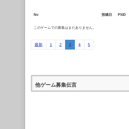
No
投稿日
PSID
このゲームでの募集はまだありません。
最新
1
2
3
4
5
他ゲーム募集伝言