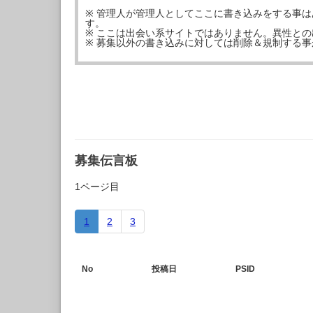
※ 管理人が管理人としてここに書き込みをする事
す。
※ ここは出会い系サイトではありません。異性と
※ 募集以外の書き込みに対しては削除＆規制する
募集伝言板
1ページ目
1
2
3
No
投稿日
PSID