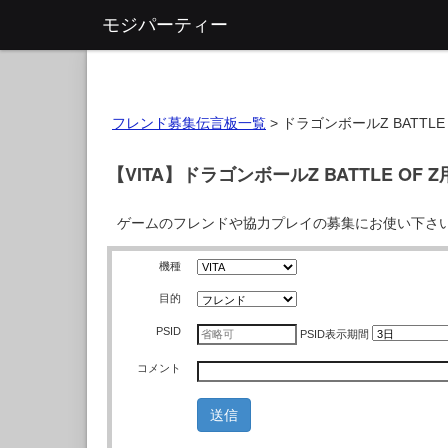
モジパーティー
フレンド募集伝言板一覧
>
ドラゴンボールZ BATTLE 
【VITA】ドラゴンボールZ BATTLE OF
ゲームのフレンドや協力プレイの募集にお使い下さ
機種
目的
PSID
PSID
表示期間
コメント