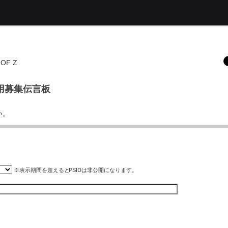
OF Z
 Z用募集伝言板
い。
※表示期間を超えると
PSID
は非公開になります。