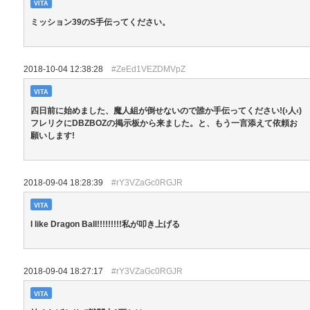
VITA
ミッション39のS手伝ってください。
2018-10-04 12:38:28
#ZeEd1VEZDMVpZ
VITA
四日前に始めました、魔人組が倒せないので誰か手伝ってください!(›人‹)
フレリクにDBZBOZの掲示板から来ました。と、もう一言添えて依頼お
願いします!
2018-09-04 18:28:39
#rY3VZaGc0RGJR
VITA
I like Dragon Ball!!!!!!!!!私が叩き上げる
2018-09-04 18:27:17
#rY3VZaGc0RGJR
VITA