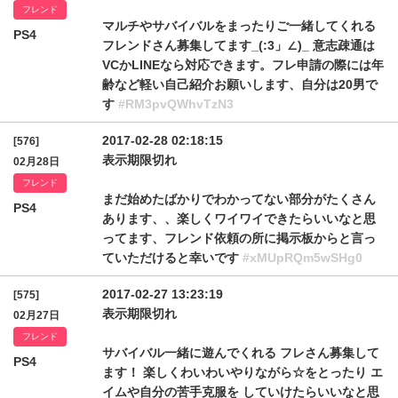
フレンド
マルチやサバイバルをまったりご一緒してくれる
PS4
フレンドさん募集してます_(:3」∠)_ 意志疎通は
VCかLINEなら対応できます。フレ申請の際には年
齢など軽い自己紹介お願いします、自分は20男で
す
#RM3pvQWhvTzN3
2017-02-28 02:18:15
[576]
表示期限切れ
02月28日
フレンド
まだ始めたばかりでわかってない部分がたくさん
PS4
あります、、楽しくワイワイできたらいいなと思
ってます、フレンド依頼の所に掲示板からと言っ
ていただけると幸いです
#xMUpRQm5wSHg0
2017-02-27 13:23:19
[575]
表示期限切れ
02月27日
フレンド
サバイバル一緒に遊んでくれる フレさん募集して
PS4
ます！ 楽しくわいわいやりながら☆をとったり エ
イムや自分の苦手克服を していけたらいいなと思