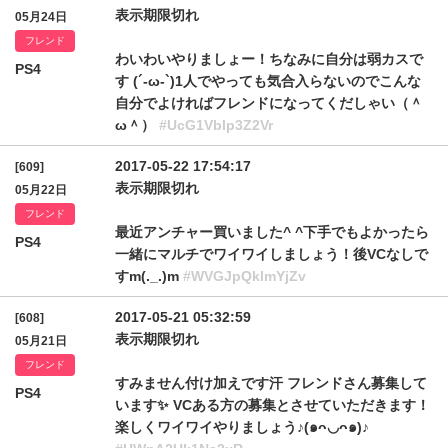
表示期限切れ
05月24日
フレンド
わいわいやりましょー！ちなみに自分は弱カスで
PS4
す (´-ω-`)1人でやっても気合入らないのでこんな
自分でよければフレンドになってくだしゃい（＾
ω＾）
#UcG1Vblp3Z2Vr
2017-05-22 17:54:17
[609]
表示期限切れ
05月22日
フレンド
最近アンチャー買いました^ ^下手でもよかったら
PS4
一緒にマルチでワイワイしましょう！後VCなしで
すm(._.)m
#WVGJpQklmYjZv
2017-05-21 05:32:59
[608]
表示期限切れ
05月21日
フレンド
すみません付け加えです汗 フレンドさん募集して
PS4
います✨ VCある方の募集とさせていただきます！
楽しくワイワイやりましょう♪(๑ᴖ◡ᴖ๑)♪