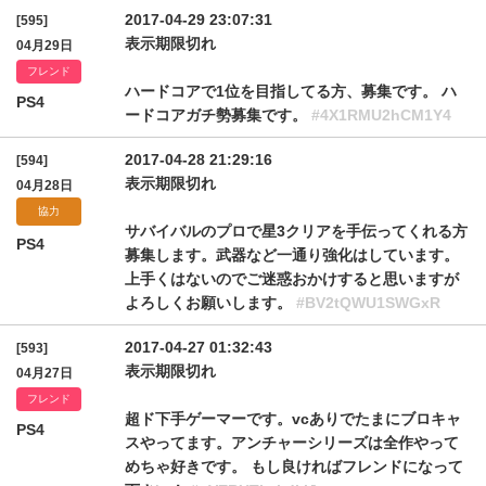
2017-04-29 23:07:31
[595]
表示期限切れ
04月29日
フレンド
ハードコアで1位を目指してる方、募集です。 ハ
PS4
ードコアガチ勢募集です。
#4X1RMU2hCM1Y4
2017-04-28 21:29:16
[594]
表示期限切れ
04月28日
協力
サバイバルのプロで星3クリアを手伝ってくれる方
PS4
募集します。武器など一通り強化はしています。
上手くはないのでご迷惑おかけすると思いますが
よろしくお願いします。
#BV2tQWU1SWGxR
2017-04-27 01:32:43
[593]
表示期限切れ
04月27日
フレンド
超ド下手ゲーマーです。vcありでたまにブロキャ
PS4
スやってます。アンチャーシリーズは全作やって
めちゃ好きです。 もし良ければフレンドになって