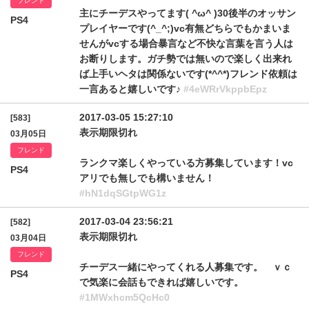
フレンド
主にチーデスやってます( ^ω^ )30後半のオッサン
PS4
プレイヤーです(^_^;)vc有無どちらでもかまいま
せんがvcする場合暴言など不快な言葉を言う人は
お断りします。ガチ勢では無いので楽しく出来れ
ば上手いヘタは関係ないです(*^^*)フレンド依頼は
一言あると嬉しいです♪
#4eWRrVkppbEpz
2017-03-05 15:27:10
[583]
表示期限切れ
03月05日
フレンド
ランクマ楽しくやっている方募集しています！vc
PS4
アリでも無しでも構いません！
#hN1dqSGtpWG1z
2017-03-04 23:56:21
[582]
表示期限切れ
03月04日
フレンド
チーデス一緒にやってくれる人募集です。 ｖｃ
PS4
で気楽に会話もできれば嬉しいです。
#1MWxhcm5QcHc0