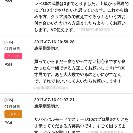
PS4
レベ30の武器は3までとりました。上級から最終的
にプロ3までやりたいと思っています。これから始
める方、クリア済みで教えてやろう！という方お
付き合いいただける方居ましたらよろしくお願い
します。VC使えます。
#2Tk5TbE92NDI0
2017-07-16 20:59:28
[636]
表示期限切れ
07月16日
フレンド
買ってからまだ一度もやってない初心者ですが良
PS4
かったら一緒できる方宜しくお願いします(^^)30
才男です。あと大人数でやるのとかにがてなん
で、それでもいいって人いたらお願いします！
#qdktjSDdVaVpn
2017-07-16 01:07:21
[635]
表示期限切れ
07月16日
協力
サバイバルモードでステージ10のプロ星3クリアを
PS4
手伝ってくださる方募集中です。すごく困ってま
す。どうかお願いします。
#DSWhXVERIQXhR