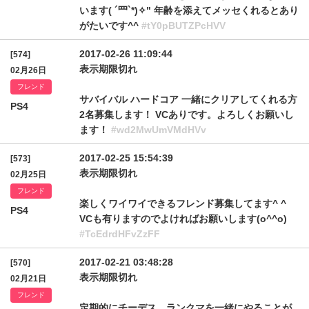
います( ´罒`*)✧" 年齢を添えてメッセくれるとあり
がたいです^^
#tY0pBUTZPcHVV
2017-02-26 11:09:44
[574]
表示期限切れ
02月26日
フレンド
サバイバル ハードコア 一緒にクリアしてくれる方
PS4
2名募集します！ VCありです。よろしくお願いし
ます！
#wd2MwUmVMdHVv
2017-02-25 15:54:39
[573]
表示期限切れ
02月25日
フレンド
楽しくワイワイできるフレンド募集してます^ ^
PS4
VCも有りますのでよければお願いします(o^^o)
#TcEdrdHFvZzFF
2017-02-21 03:48:28
[570]
表示期限切れ
02月21日
フレンド
定期的にチーデス、ランクマを一緒にやることが