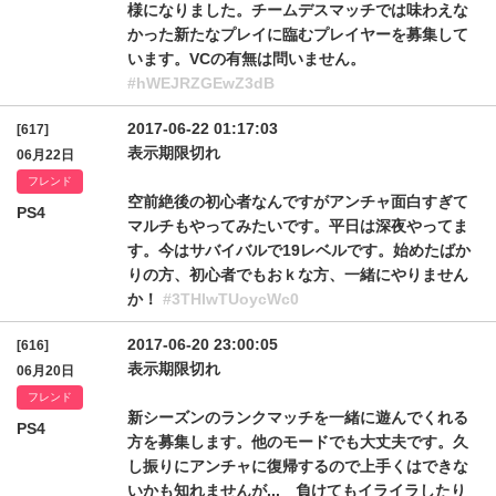
様になりました。チームデスマッチでは味わえな
かった新たなプレイに臨むプレイヤーを募集して
います。VCの有無は問いません。
#hWEJRZGEwZ3dB
2017-06-22 01:17:03
[617]
表示期限切れ
06月22日
フレンド
空前絶後の初心者なんですがアンチャ面白すぎて
PS4
マルチもやってみたいです。平日は深夜やってま
す。今はサバイバルで19レベルです。始めたばか
りの方、初心者でもおｋな方、一緒にやりません
か！
#3THIwTUoycWc0
2017-06-20 23:00:05
[616]
表示期限切れ
06月20日
フレンド
新シーズンのランクマッチを一緒に遊んでくれる
PS4
方を募集します。他のモードでも大丈夫です。久
し振りにアンチャに復帰するので上手くはできな
いかも知れませんが... 負けてもイライラしたり