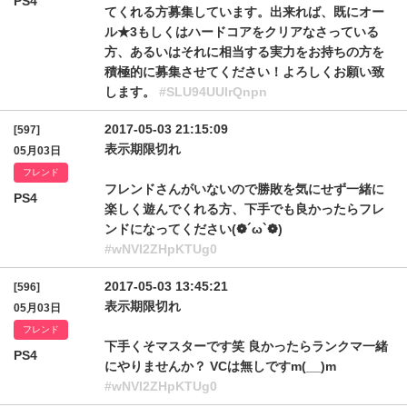
PS4
てくれる方募集しています。出来れば、既にオー
ル★3もしくはハードコアをクリアなさっている
方、あるいはそれに相当する実力をお持ちの方を
積極的に募集させてください！よろしくお願い致
します。
#SLU94UUlrQnpn
2017-05-03 21:15:09
[597]
表示期限切れ
05月03日
フレンド
フレンドさんがいないので勝敗を気にせず一緒に
PS4
楽しく遊んでくれる方、下手でも良かったらフレ
ンドになってください(❁´ω`❁)
#wNVI2ZHpKTUg0
2017-05-03 13:45:21
[596]
表示期限切れ
05月03日
フレンド
下手くそマスターです笑 良かったらランクマ一緒
PS4
にやりませんか？ VCは無しですm(__)m
#wNVI2ZHpKTUg0