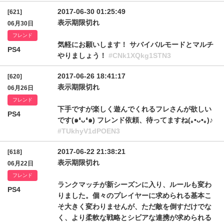
2017-06-30 01:25:49
[621]
表示期限切れ
06月30日
フレンド
気軽にお願いします！ サバイバルモードとマルチ
PS4
やりましょう！
#CNk1XQkg1STN3
2017-06-26 18:41:17
[620]
表示期限切れ
06月26日
フレンド
下手ですが楽しく遊んでくれるフレさんが欲しい
PS4
です(๑❛ᴗ❛๑) フレンド依頼、待ってますね(｡•ᴗ•｡)♪
#TUkhyV1dPOEN3
2017-06-22 21:38:21
[618]
表示期限切れ
06月22日
フレンド
ランクマッチが新シーズンに入り、ルールも変わ
PS4
りました。個々のプレイヤーに求められる基本こ
そ大きく変わりませんが、ただ敵を倒すだけでな
く、より柔軟な戦略とシビアな連携が求められる