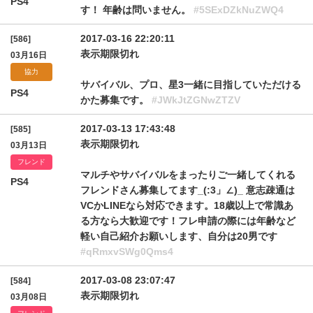
PS4
す！ 年齢は問いません。
#5SExDZkNuZWQ4
2017-03-16 22:20:11
[586]
表示期限切れ
03月16日
協力
サバイバル、プロ、星3一緒に目指していただける
PS4
かた募集です。
#JWkJtZGNwZTZV
2017-03-13 17:43:48
[585]
表示期限切れ
03月13日
フレンド
マルチやサバイバルをまったりご一緒してくれる
PS4
フレンドさん募集してます_(:3」∠)_ 意志疎通は
VCかLINEなら対応できます。18歳以上で常識あ
る方なら大歓迎です！フレ申請の際には年齢など
軽い自己紹介お願いします、自分は20男です
#qRmxvSWg0Qms4
2017-03-08 23:07:47
[584]
表示期限切れ
03月08日