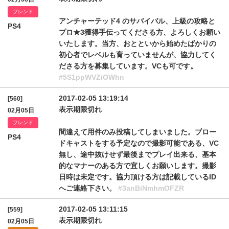
フレンド
アンチャーテッド4 のサバイバル、上級の攻略と
PS4
プロ★3獲得手伝ってくださる方、よろしくお願い
いたします。当方、おとといから始めたばかりの
初心者でレベルも育っていませんが、協力してく
ださる方を募集しています。VCも可です。
#5S1ppWVZiOWhn
2017-02-05 13:19:14
[560]
表示期限切れ
02月05日
フレンド
間違えて用件のみ投稿してしまいました。ブロー
PS4
ドキャストをする予定なので撮影可能である、VC
無し、途中抜けせず最後までプレイ出来る、基本
的なマナーのある方で宜しくお願いします。撮影
日時は未定です。協力頂ける方は記載しているID
へご連絡下さい。
#3anBiNmhmOFZR
2017-02-05 13:11:15
[559]
表示期限切れ
02月05日