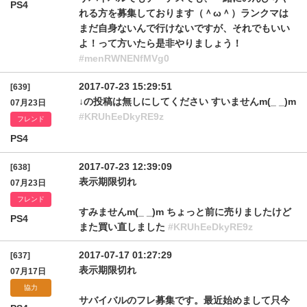
PS4
れる方を募集しております（＾ω＾）ランクマは
まだ自身ないんで行けないですが、それでもいい
よ！って方いたら是非やりましょう！
#menRWNENfMVg0
2017-07-23 15:29:51
[639]
↓の投稿は無しにしてください すいませんm(_ _)m
07月23日
#KRUhEeDkyRE9z
フレンド
PS4
2017-07-23 12:39:09
[638]
表示期限切れ
07月23日
フレンド
すみませんm(_ _)m ちょっと前に売りましたけど
PS4
また買い直しました
#KRUhEeDkyRE9z
2017-07-17 01:27:29
[637]
表示期限切れ
07月17日
協力
サバイバルのフレ募集です。最近始めまして只今