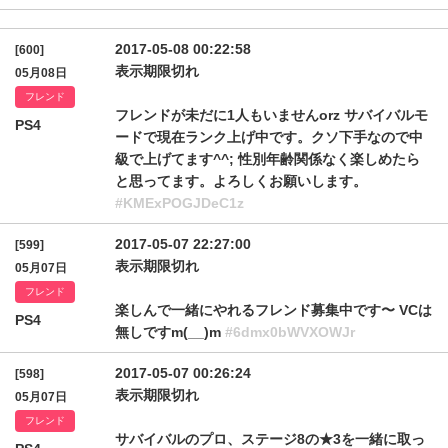
2017-05-08 00:22:58
[600]
表示期限切れ
05月08日
フレンド
フレンドが未だに1人もいませんorz サバイバルモ
PS4
ードで現在ランク上げ中です。クソ下手なので中
級で上げてます^^; 性別年齢関係なく楽しめたら
と思ってます。よろしくお願いします。
#KMExPOGJDeC1z
2017-05-07 22:27:00
[599]
表示期限切れ
05月07日
フレンド
楽しんで一緒にやれるフレンド募集中です〜 VCは
PS4
無しですm(__)m
#6dmx0bWVXOWJr
2017-05-07 00:26:24
[598]
表示期限切れ
05月07日
フレンド
サバイバルのプロ、ステージ8の★3を一緒に取っ