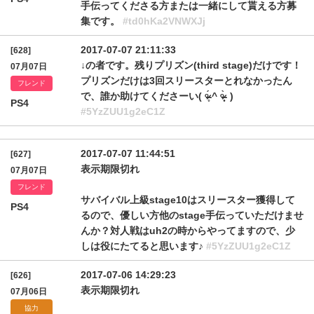
手伝ってくださる方または一緒にして貰える方募
集です。
#td0hKa2VNWXJj
2017-07-07 21:11:33
[628]
↓の者です。残りプリズン(third stage)だけです！
07月07日
プリズンだけは3回スリースターとれなかったん
フレンド
で、誰か助けてくださーい( ᵒ̴̶̷̥́ ^ ᵒ̴̶̷̣̥̀ )
PS4
#5YzZUU1g2eC1Z
2017-07-07 11:44:51
[627]
表示期限切れ
07月07日
フレンド
サバイバル上級stage10はスリースター獲得して
PS4
るので、優しい方他のstage手伝っていただけませ
んか？対人戦はuh2の時からやってますので、少
しは役にたてると思います♪
#5YzZUU1g2eC1Z
2017-07-06 14:29:23
[626]
表示期限切れ
07月06日
協力