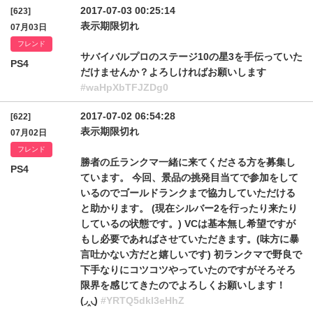
2017-07-03 00:25:14
[623]
表示期限切れ
07月03日
フレンド
サバイバルプロのステージ10の星3を手伝っていた
PS4
だけませんか？よろしければお願いします
#waHpXbTFJZDg0
2017-07-02 06:54:28
[622]
表示期限切れ
07月02日
フレンド
勝者の丘ランクマ一緒に来てくださる方を募集し
PS4
ています。 今回、景品の挑発目当てで参加をして
いるのでゴールドランクまで協力していただける
と助かります。 (現在シルバー2を行ったり来たり
しているの状態です。) VCは基本無し希望ですが
もし必要であればさせていただきます。(味方に暴
言吐かない方だと嬉しいです) 初ランクマで野良で
下手なりにコツコツやっていたのですがそろそろ
限界を感じてきたのでよろしくお願いします！
(◞‸◟)
#YRTQ5dkl3eHhZ