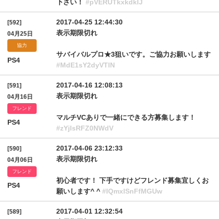
下さい！
#pVERUTkxkdklJ
2017-04-25 12:44:30
[592]
表示期限切れ
04月25日
協力
サバイバルプロ★3狙いです。ご協力お願いします
PS4
#MdE1sY2dyVTlN
2017-04-16 12:08:13
[591]
表示期限切れ
04月16日
フレンド
マルチVCありで一緒にできる方募集します！
PS4
#zYjlsRFZ0NWdV
2017-04-06 23:12:33
[590]
表示期限切れ
04月06日
フレンド
初心者です！ 下手ですけどフレンド募集宜しくお
PS4
願いします^ ^
#IQmxlSnFfMGUw
2017-04-01 12:32:54
[589]