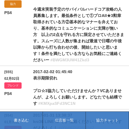
協力
今週末実装予定のサバイバルハードコア攻略の人
PS4
員募集します。最低条件として①プロAll★3勲章
取得されている方②基本的なマナーを弁えてお
り、基本的なコミュニケーションに支障が無い
方 以上の2点を守れる方に限定させていただきま
す。スムーズに人数が集まれば最速で日曜の午後
以降から打ち合わせの後、開始したいと思いま
す！条件を満たしている方ならお気軽にご連絡く
ださいー
#BWGM3UW41Zkd3
2017-02-02 01:45:40
[555]
表示期限切れ
02月02日
フレンド
プロ☆3協力していただけませんか？VCありませ
PS4
んが、よろしくお願いします。どなたでも結構で
す
#KMXpaSFd3NC1N
2017-01-31 13:38:37
[554]
書き込む
伝言板一覧
協力チャット
krz36 LINE ID です 連絡ください！下手くそです
01月31日
がよろしく！
#iYVdKOVQ5Q1dZ
フレンド