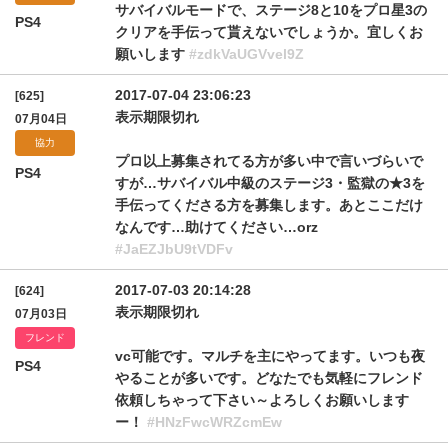
サバイバルモードで、ステージ8と10をプロ星3の
PS4
クリアを手伝って貰えないでしょうか。宜しくお
願いします
#zdkVaUGVvel9Z
2017-07-04 23:06:23
[625]
表示期限切れ
07月04日
協力
プロ以上募集されてる方が多い中で言いづらいで
PS4
すが…サバイバル中級のステージ3・監獄の★3を
手伝ってくださる方を募集します。あとここだけ
なんです…助けてください…orz
#JaEZJbU9tVDFv
2017-07-03 20:14:28
[624]
表示期限切れ
07月03日
フレンド
vc可能です。マルチを主にやってます。いつも夜
PS4
やることが多いです。どなたでも気軽にフレンド
依頼しちゃって下さい～よろしくお願いします
ー！
#HNzFwcWRZcmEw