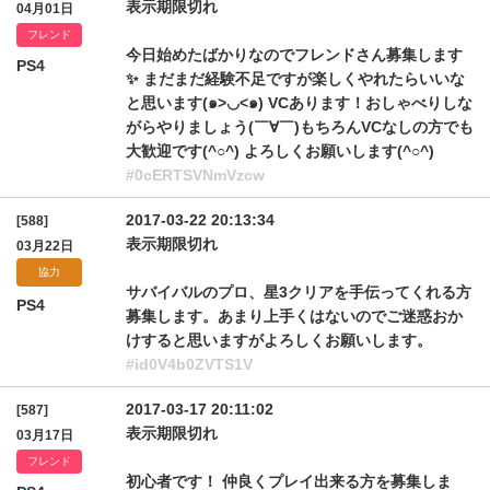
表示期限切れ
04月01日
フレンド
今日始めたばかりなのでフレンドさん募集します
PS4
✨ まだまだ経験不足ですが楽しくやれたらいいな
と思います(๑>◡<๑) VCあります！おしゃべりしな
がらやりましょう(￣∀￣)もちろんVCなしの方でも
大歓迎です(^○^) よろしくお願いします(^○^)
#0cERTSVNmVzcw
2017-03-22 20:13:34
[588]
表示期限切れ
03月22日
協力
サバイバルのプロ、星3クリアを手伝ってくれる方
PS4
募集します。あまり上手くはないのでご迷惑おか
けすると思いますがよろしくお願いします。
#id0V4b0ZVTS1V
2017-03-17 20:11:02
[587]
表示期限切れ
03月17日
フレンド
初心者です！ 仲良くプレイ出来る方を募集しま