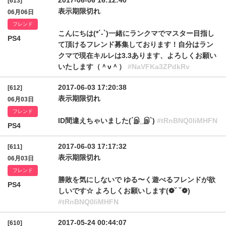
2017-06-06 16:12:40
[613]
表示期限切れ
06月06日
フレンド
こんにちは(*´-`)一緒にランクマでマスター目指し
PS4
て頂けるフレンド募集しております！自分はラン
クマで現在キルレは3.3あります、よろしくお願い
いたします（＾ν＾）
#NaVFKa3ZPdkRv
2017-06-03 17:20:38
[612]
表示期限切れ
06月03日
フレンド
ID間違えちゃいました(´இ_இ`)
#tRnBNQ0liMHFN
PS4
2017-06-03 17:17:32
[611]
表示期限切れ
06月03日
フレンド
勝敗を気にしないで ゆる〜く遊べるフレンドが欲
PS4
しいです☆ よろしくお願いします(❁˘ ˘❁)
#tRnBNQ0liMHFN
2017-05-24 00:44:07
[610]