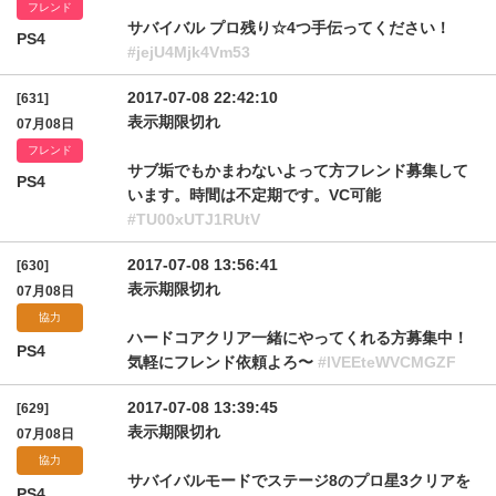
フレンド
サバイバル プロ残り☆4つ手伝ってください！
PS4
#jejU4Mjk4Vm53
2017-07-08 22:42:10
[631]
表示期限切れ
07月08日
フレンド
サブ垢でもかまわないよって方フレンド募集して
PS4
います。時間は不定期です。VC可能
#TU00xUTJ1RUtV
2017-07-08 13:56:41
[630]
表示期限切れ
07月08日
協力
ハードコアクリア一緒にやってくれる方募集中！
PS4
気軽にフレンド依頼よろ〜
#lVEEteWVCMGZF
2017-07-08 13:39:45
[629]
表示期限切れ
07月08日
協力
サバイバルモードでステージ8のプロ星3クリアを
PS4