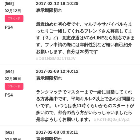
2017-02-12 18:10:29
[565]
表示期限切れ
02月12日
フレンド
最近始めた初心者です、マルチやサバイバルをま
PS4
ったりご一緒してくれるフレンドさん募集してま
す_(:3」∠)_ 意志疎通はVCかLINEなら対応できま
す。フレ申請の際には年齢性別など軽い自己紹介
お願いします、自分は20男です
#DS1NSM0J1TGJV
2017-02-09 12:40:12
[564]
表示期限切れ
02月09日
フレンド
ランクマッチでマスターまで一緒に目指してくれ
PS4
る方募集中です。平均キルレ2以上であれば問題な
いです。 いつもは夜11時くらいからのスタートが
多いので、都合の合う方がいらっしゃいましたら
是非よろしくお願いします。
#FZThIQ0xjLVpZ
2017-02-08 09:03:11
[562]
表示期限切れ
02月08日