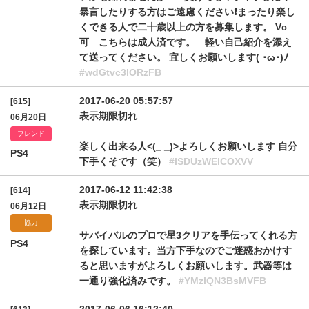
暴言したりする方はご遠慮ください❗まったり楽し
くできる人で二十歳以上の方を募集します。 Vc
可 こちらは成人済です。 軽い自己紹介を添え
て送ってください。 宜しくお願いします( ･ω･)ﾉ
#wdGtvc3lORzFB
2017-06-20 05:57:57
[615]
表示期限切れ
06月20日
フレンド
楽しく出来る人<(_ _)>よろしくお願いします 自分
PS4
下手くそです（笑）
#lSDUzWElCOXVV
2017-06-12 11:42:38
[614]
表示期限切れ
06月12日
協力
サバイバルのプロで星3クリアを手伝ってくれる方
PS4
を探しています。当方下手なのでご迷惑おかけす
ると思いますがよろしくお願いします。武器等は
一通り強化済みです。
#YMzlQN3BsMVFB