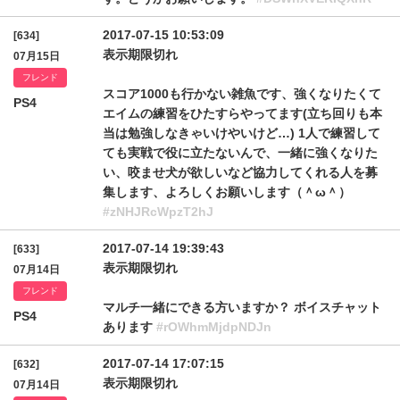
2017-07-15 10:53:09
[634]
表示期限切れ
07月15日
フレンド
スコア1000も行かない雑魚です、強くなりたくて
PS4
エイムの練習をひたすらやってます(立ち回りも本
当は勉強しなきゃいけやいけど…) 1人で練習して
ても実戦で役に立たないんで、一緒に強くなりた
い、咬ませ犬が欲しいなど協力してくれる人を募
集します、よろしくお願いします（＾ω＾）
#zNHJRcWpzT2hJ
2017-07-14 19:39:43
[633]
表示期限切れ
07月14日
フレンド
マルチ一緒にできる方いますか？ ボイスチャット
PS4
あります
#rOWhmMjdpNDJn
2017-07-14 17:07:15
[632]
表示期限切れ
07月14日