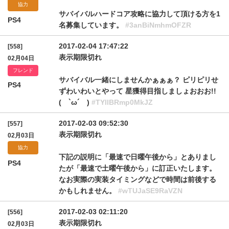
協力
サバイバルハードコア攻略に協力して頂ける方を1
PS4
名募集しています。
#3anBiNmhmOFZR
2017-02-04 17:47:22
[558]
表示期限切れ
02月04日
フレンド
サバイバル一緒にしませんかぁぁぁ‍？ ピリピリせ
PS4
ずわいわいとやって 星獲得目指しましょおおお!!
( `ω´ )
#TYllBRmp0MkJZ
2017-02-03 09:52:30
[557]
表示期限切れ
02月03日
協力
下記の説明に「最速で日曜午後から」とありまし
PS4
たが「最速で土曜午後から」に訂正いたします。
なお実際の実装タイミングなどで時間は前後する
かもしれません。
#wTUJaSE9RaVZN
2017-02-03 02:11:20
[556]
表示期限切れ
02月03日