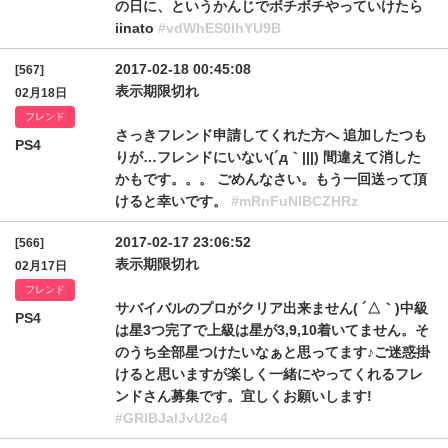
の日に、というかんじでボチボチやっていけたら
iinato
#vdWhES0lhYU9B
2017-02-18 00:45:08
[567]
表示期限切れ
02月18日
フレンド
さっきフレンド申請してくれた方へ 追加したつも
PS4
りが…フレンドにいない(´д｀|||) 間違えて消した
かもです。。。 ごめんなさい。もう一回送って頂
けると幸いです。
#mRnFuNlBCZHRz
2017-02-17 23:06:52
[566]
表示期限切れ
02月17日
フレンド
サバイバルのプロがクリア出来ません( ´△｀)中級
PS4
は星3つ完了で上級は星が3,9,10着いてません。そ
のうち全部星つけたいなぁと思ってます♪ご迷惑掛
けると思いますが楽しく一緒にやってくれるフレ
ンドさん募集です。宜しくお願いします!
#GRlBJalJvU2c4