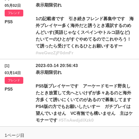
表示期限切れ
05月02日
フレンド
1の記載者です 引き続きフレンド募集中です 海
PS5
外プレイヤー多く海外だと誘うとき通訳するのめ
んどいす(英語じゃなくスペインやトルコ語など)
たいてーのひとがすぐやめてるのでこれやろう！
て誘ったら受けてくれるひとお願いするすー
#weGwzZjF0dmFr
2023-03-14 20:56:43
[1]
表示期限切れ
03月14日
フレンド
PS5版プレイヤーです アーケードモード野良し
PS5
たとき放置して先へといけずが多々あるのと海外
方多くて誘いにくいてのがあるので募集してます
PS4版の方でもお願いしたいすー ガチプレイは
望んでいません VC有無でも構いません 主はケ
モナーです
#5TnAwdjdIXzk0
1ページ目