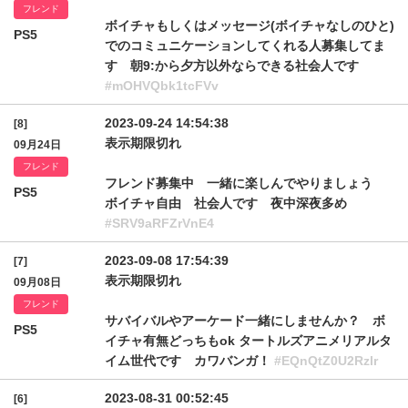
フレンド
ボイチャもしくはメッセージ(ボイチャなしのひと)
PS5
でのコミュニケーションしてくれる人募集してま
す 朝9:から夕方以外ならできる社会人です
#mOHVQbk1tcFVv
2023-09-24 14:54:38
[8]
表示期限切れ
09月24日
フレンド
フレンド募集中 一緒に楽しんでやりましょう
PS5
ボイチャ自由 社会人です 夜中深夜多め
#SRV9aRFZrVnE4
2023-09-08 17:54:39
[7]
表示期限切れ
09月08日
フレンド
サバイバルやアーケード一緒にしませんか？ ボ
PS5
イチャ有無どっちもok タートルズアニメリアルタ
イム世代です カワバンガ！
#EQnQtZ0U2Rzlr
2023-08-31 00:52:45
[6]