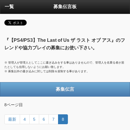
一覧
募集伝言板
『【PS4/PS3】The Last of Us ザ ラスト オブ アス』のフ
レンドや協力プレイの募集にお使い下さい。
※ 管理人が管理人としてここに書き込みをする事はありませんので、管理人を名乗る者が居
たとしても信用しないようにお願い致します。
※ 募集以外の書き込みに対しては削除＆規制する事があります。
募集伝言
8ページ目
最新
4
5
6
7
8