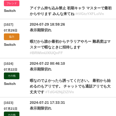
フレンド
アイテム持ち込み禁止 初期キャラ マスターで最初
Switch
からやります みんな来てね
#tVGtzYXFLclVn
2024-07-29 18:59:26
[1027]
表示期限切れ
07月29日
協力
暇だから誰か最初からテラリアやろー 難易度はマ
Switch
スターで暇なときに招待します
#BRWlmUXlUQnFF
2024-07-22 00:46:10
[1024]
表示期限切れ
07月22日
その他
暇なのでよかったら誘ってください。 最初から始
Switch
めるのもアリです。 チャットでも通話アリでも大
丈夫です
#TdG42NjZlZlVn
2024-07-21 17:33:31
[1023]
表示期限切れ
07月21日
その他