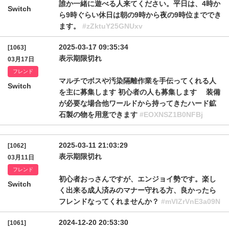
誰か一緒に遊べる人来てください。平日は、4時か
Switch
ら9時ぐらい休日は朝の9時から夜の9時位まででき
ます。
#zZktuY25GNUxv
2025-03-17 09:35:34
[1063]
表示期限切れ
03月17日
フレンド
マルチでボスや汚染隔離作業を手伝ってくれる人
Switch
を主に募集します 初心者の人も募集します 装備
が必要な場合他ワールドから持ってきたハード鉱
石製の物を用意できます
#EOXNSZ1B0NFBj
2025-03-11 21:03:29
[1062]
表示期限切れ
03月11日
フレンド
初心者おっさんですが、エンジョイ勢です。楽し
Switch
く出来る成人済みのマナー守れる方、良かったら
フレンドなってくれませんか？
#mVlZrVnE3a09N
2024-12-20 20:53:30
[1061]