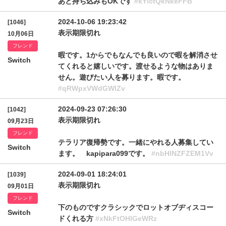
あと持ち込みもOKです
#kYlctQkNkeFFB
2024-10-06 19:23:42
[1046]
表示期限切れ
10月06日
フレンド
暇です。1からでもなんでも良いので暇を解消させ
Switch
てくれると嬉しいです。渡せるような物はありま
せん。遊びたい人を募ります。暇です。
#qRWpxVWdGWlZv
2024-09-23 07:26:30
[1042]
表示期限切れ
09月23日
フレンド
テラリア復帰勢です。一緒にやれる人募集してい
Switch
ます。 kapipara099です。
#nbHlNZFZEM1Vv
2024-09-01 18:24:01
[1039]
表示期限切れ
09月01日
フレンド
下のものですクラシックでロットオブヂィスコー
Switch
ドくれる方
#xNkFtOHlGeWRz