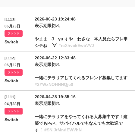
2026-06-23 19:24:48
[1113]
表示期限切れ
06月23日
フレンド
やまま J yu すや わさな 本人見たらフレ申
Switch
シテね ´∀`
#rcXhvckEwbVVJ
2026-06-22 12:33:48
[1112]
表示期限切れ
06月22日
フレンド
一緒にテラリアしてくれるフレンド募集してます
Switch
#2YWxNOHNNQjc0
2026-04-28 19:35:16
[1111]
表示期限切れ
04月28日
フレンド
一緒にテラリアをやってくれる人募集中です！建
Switch
築でもPvP、サバイバルでもなんでも大歓迎で
す！
#SNjJtMndEWVhN