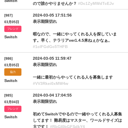
Switch
ので誰かやりませんか？
#Dc1ZyMWdTcEJv
2024-03-05 17:51:56
[987]
表示期限切れ
03月05日
フレンド
暇なので、一緒にやってくれる人を探していま
Switch
す。早く、テラリアver1.4.5来ねぇかなぁ。
#1clFGdGc5THFB
2024-03-05 11:59:47
[986]
表示期限切れ
03月05日
協力
一緒に最初からやってくれる人を募集します
Switch
#VV3Rkei0xMW4w
2024-03-04 17:04:55
[985]
表示期限切れ
03月04日
フレンド
初めてSwitchでやるので一緒やってくれる人募集
Switch
してます！ 難易度はマスター、ワールドサイズは
大です！
#RbGI0bGFSdkY4