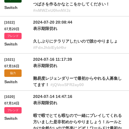
つばさを作るかなとこをかしてください！
Switch
#nMWZnU0hnNVJz
2024-07-20 20:08:44
[1022]
表示期限切れ
07月20日
フレンド
久しぶりにテラリアしたいので誰かやりましょ
Switch
#FdnJhblEybHhr
2024-07-16 11:17:39
[1021]
表示期限切れ
07月16日
協力
難易度レジェンダリーで最初からやれる人募集し
Switch
てます！
#jQVoxSFR2ay00
2024-07-14 14:47:16
[1020]
表示期限切れ
07月14日
フレンド
暇で暇でとても暇なので一緒にプレイしてくれる
Switch
方いました是非初めからやりましょう！ルールと
かは全然ないので気楽にどぞ！ワールドは最初か