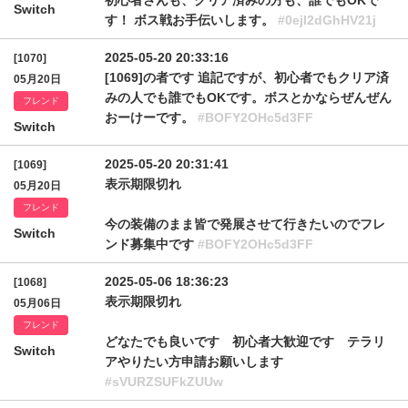
初心者さんも、クリア済みの方も、誰でもOKで
Switch
す！ ボス戦お手伝いします。
#0ejl2dGhHV21j
2025-05-20 20:33:16
[1070]
[1069]の者です 追記ですが、初心者でもクリア済
05月20日
みの人でも誰でもOKです。ボスとかならぜんぜん
フレンド
おーけーです。
#BOFY2OHc5d3FF
Switch
2025-05-20 20:31:41
[1069]
表示期限切れ
05月20日
フレンド
今の装備のまま皆で発展させて行きたいのでフレ
Switch
ンド募集中です
#BOFY2OHc5d3FF
2025-05-06 18:36:23
[1068]
表示期限切れ
05月06日
フレンド
どなたでも良いです 初心者大歓迎です テラリ
Switch
アやりたい方申請お願いします
#sVURZSUFkZUUw