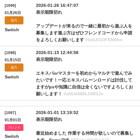
2026-01-26 16:47:07
[1099]
表示期限切れ
01月26日
協力
アップデートが来るので一緒に最初から遊ぶ人を
Switch
募集します遊ぶ方はぜひフレンドコードから申請
をよろしくお願いします
#tb0JOZlFKM0hn
2026-01-15 12:44:58
[1098]
表示期限切れ
01月15日
協力
エキスパorマスターを初めからマルチで遊んでみ
Switch
たいです！一応エキスパムーンロードは討伐して
ますがpsや知識に自信は全くないですよろしくお
願いします！
#aNUdNMkJ3M3Jn
2026-01-01 13:19:52
[1097]
表示期限切れ
01月01日
フレンド
最近始めました 作業する仲間が欲しいので募集し
Switch