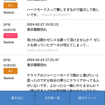
協力
ハードモード入って難しすぎるので協力して欲し
Switch
いです。
#MamFXNXlNSDFV
2024-02-27 15:51:21
[979]
表示期限切れ
02月27日
フレンド
良ければ誰かゼニスを譲って頂けませんか？ ゼニ
Switch
スを持っていたデータが消えてしまって…
#wQ1JBeno2Wm13
2024-02-24 17:21:47
[978]
表示期限切れ
02月24日
協力
テラリアのジャーニーモードで誰かと遊びたいと
Switch
思ったのですが自分の周りにテラリアやってる人
がいないです。よかったら一緒にやりませんか？
（僕は日本人ですが海外輸入版のテラリアをやっ
てます）
#pLUktaUhMQXk4
書き込む
伝言板一覧
協力チャット