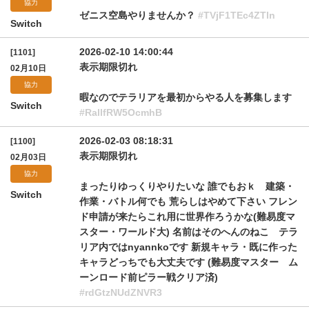
協力
ゼニス空島やりませんか？
#TVjF1TEc4ZTln
Switch
2026-02-10 14:00:44
[1101]
表示期限切れ
02月10日
協力
暇なのでテラリアを最初からやる人を募集します
Switch
#RallfRW5OcmhB
2026-02-03 08:18:31
[1100]
表示期限切れ
02月03日
協力
まったりゆっくりやりたいな 誰でもおｋ 建築・
Switch
作業・バトル何でも 荒らしはやめて下さい フレン
ド申請が来たらこれ用に世界作ろうかな(難易度マ
スター・ワールド大) 名前はそのへんのねこ テラ
リア内ではnyannkoです 新規キャラ・既に作った
キャラどっちでも大丈夫です (難易度マスター ム
ーンロード前ピラー戦クリア済)
#rdGtzNUdZNVR3