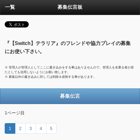
一覧
募集伝言板
『【Switch】テラリア』のフレンドや協力プレイの募集
にお使い下さい。
※ 管理人が管理人としてここに書き込みをする事はありませんので、管理人を名乗る者が居
たとしても信用しないようにお願い致します。
※ 募集以外の書き込みに対しては削除＆規制する事があります。
募集伝言
1ページ目
1
2
3
4
5