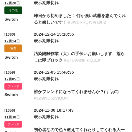
表示期限切れ
12月20日
その他
昨日から初めました！ 何か強い武器を恵んでくれ
Switch
ると嬉しいです！
#3WDRRQWVra0FZ
2024-12-14 15:10:55
[1060]
表示期限切れ
12月14日
協力
汚染隔離作業（大）の手伝いお願いします 荒ら
Switch
しは即ブロック
#qTU8wNlFuQ1E0
2024-12-05 15:46:35
[1059]
表示期限切れ
12月05日
フレンド
誰かフレンドになってくれませんか？(；´д⊂)
Switch
#5ZW9CbzVlQUtr
2024-11-30 16:17:43
[1056]
表示期限切れ
11月30日
フレンド
初心者なので色々教えてくれたりしてくれる人一