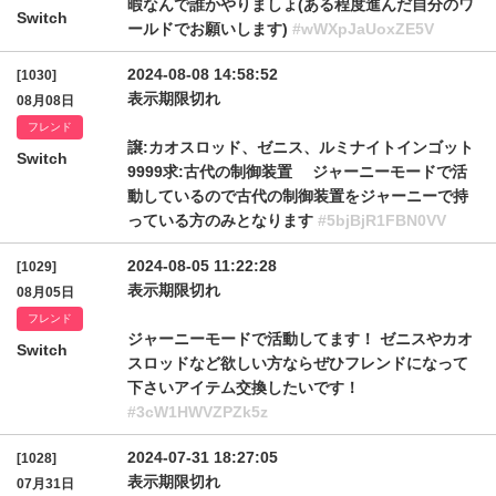
暇なんで誰かやりましょ(ある程度進んだ自分のワ
Switch
ールドでお願いします)
#wWXpJaUoxZE5V
2024-08-08 14:58:52
[1030]
表示期限切れ
08月08日
フレンド
譲:カオスロッド、ゼニス、ルミナイトインゴット
Switch
9999求:古代の制御装置 ジャーニーモードで活
動しているので古代の制御装置をジャーニーで持
っている方のみとなります
#5bjBjR1FBN0VV
2024-08-05 11:22:28
[1029]
表示期限切れ
08月05日
フレンド
ジャーニーモードで活動してます！ ゼニスやカオ
Switch
スロッドなど欲しい方ならぜひフレンドになって
下さいアイテム交換したいです！
#3cW1HWVZPZk5z
2024-07-31 18:27:05
[1028]
表示期限切れ
07月31日