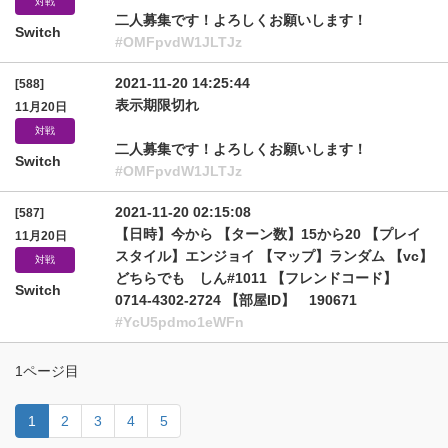
対戦
二人募集です！よろしくお願いします！
Switch
#OMFpvdW1JLTJz
2021-11-20 14:25:44
[588]
表示期限切れ
11月20日
対戦
二人募集です！よろしくお願いします！
Switch
#OMFpvdW1JLTJz
2021-11-20 02:15:08
[587]
【日時】今から 【ターン数】15から20 【プレイ
11月20日
スタイル】エンジョイ 【マップ】ランダム 【vc】
対戦
どちらでも しん#1011 【フレンドコード】
Switch
0714-4302-2724 【部屋ID】 190671
#YcU5pdmo1eWFn
1ページ目
1
2
3
4
5