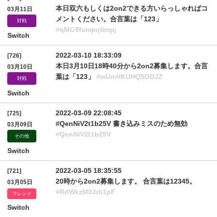
本日双六もしくは2on2できる方いらっしゃればコ
03月11日
メントください。合言葉は「123」
対戦
#qMG9fcmpqSmpj
Switch
2022-03-10 18:33:09
[726]
本日3月10日18時40分から2on2募集します。合言
03月10日
葉は「123」
#wUmVKUHQ5ODJZ
対戦
Switch
2022-03-09 22:08:45
[725]
#QenNiV2t1b25V 書き込みミスのため無効
03月09日
#QenNiV2t1b25V
その他
Switch
2022-03-05 18:35:55
[721]
20時から2on2募集します。 合言葉は12345。
03月05日
#RdWkzM0Jrb1pF
フレンド
Switch