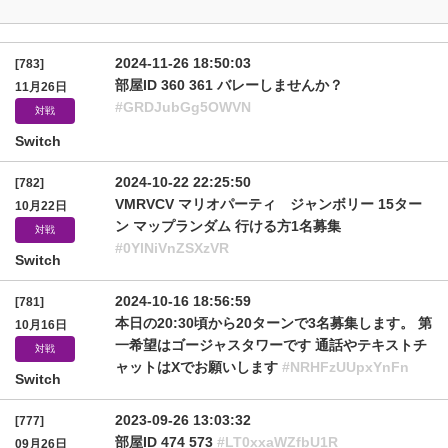
2024-11-26 18:50:03
[783]
部屋ID 360 361 バレーしませんか？
11月26日
#GRDJubGg5OWVN
対戦
Switch
2024-10-22 22:25:50
[782]
VMRVCV マリオパーティ ジャンボリー 15ター
10月22日
ン マップランダム 行ける方1名募集
対戦
#0YlNiVnZSXzVR
Switch
2024-10-16 18:56:59
[781]
本日の20:30頃から20ターンで3名募集します。 第
10月16日
一希望はゴージャスタワーです 通話やテキストチ
対戦
ャットはXでお願いします
#NRHFzUUpxYnFn
Switch
2023-09-26 13:03:32
[777]
部屋ID 474 573
#LT0xxaWZfbU1R
09月26日