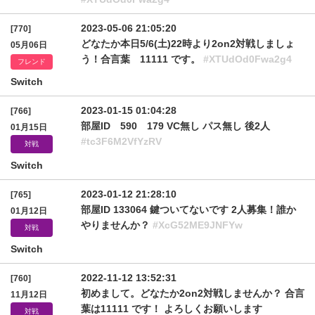
2023-05-06 21:05:20
[770]
どなたか本日5/6(土)22時より2on2対戦しましょ
05月06日
う！合言葉 11111 です。
#XTUdOd0Fwa2g4
フレンド
Switch
2023-01-15 01:04:28
[766]
部屋ID 590 179 VC無し パス無し 後2人
01月15日
#tc3F6M2VfYzRV
対戦
Switch
2023-01-12 21:28:10
[765]
部屋ID 133064 鍵ついてないです 2人募集！誰か
01月12日
やりませんか？
#XcG52ME9JNFYw
対戦
Switch
2022-11-12 13:52:31
[760]
初めまして。どなたか2on2対戦しませんか？ 合言
11月12日
葉は11111 です！ よろしくお願いします
対戦