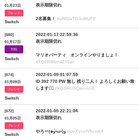
表示期限切れ
01月23日
フレンド
2名募集！
#uNGlaTDJnMUFF
Switch
2022-01-17 22:59:36
[680]
表示期限切れ
01月17日
対戦
マリオパーティ オンラインやりましょ！
Switch
#TQ2RWbmlZY0pr
2022-01-09 01:07:59
[674]
ID 392 770 PW 無し 残り二人！ よろしくお願い致
01月09日
します🙇‍♀️
#kQ3lRU3Qwcm1R
フレンド
Switch
2022-01-05 22:21:04
[672]
表示期限切れ
01月05日
フレンド
やろー(๑و•̀ω•́)و
#UeXVselV5cmk4
Switch