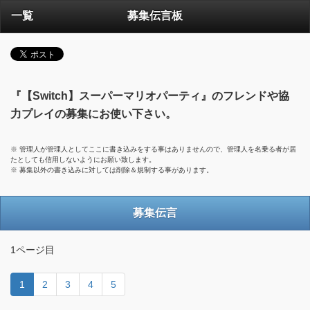
一覧
募集伝言板
『【Switch】スーパーマリオパーティ』のフレンドや協
力プレイの募集にお使い下さい。
※ 管理人が管理人としてここに書き込みをする事はありませんので、管理人を名乗る者が居
たとしても信用しないようにお願い致します。
※ 募集以外の書き込みに対しては削除＆規制する事があります。
募集伝言
1ページ目
1
2
3
4
5