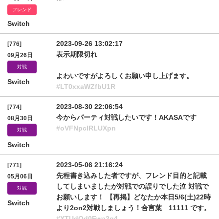
フレンド
Switch
2023-09-26 13:02:17
[776]
表示期限切れ
09月26日
対戦
よわいですがよろしくお願い申し上げます。
Switch
#LT0xxaWZfbU1R
2023-08-30 22:06:54
[774]
今からパーティ対戦したいです！AKASAです
08月30日
#oVFNpclRLUXpn
対戦
Switch
2023-05-06 21:16:24
[771]
先程書き込みした者ですが、フレンド目的と記載
05月06日
してしまいましたが対戦での誤りでした泣 対戦で
対戦
お願いします！ 【再掲】どなたか本日5/6(土)22時
Switch
より2on2対戦しましょう！合言葉 11111 です。
#XTUdOd0Fwa2g4