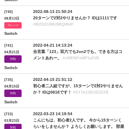
2022-08-13 21:50:24
[745]
20ターンで2対2やりませんか？ IDは1111です
08月13日
#MZDZUWU9BQWdF
フレンド
Switch
2022-04-21 14:13:24
[741]
合言葉「123」双六でも2on2でも。できる方はコ
04月21日
メントあれー。
#vWDNFeWFla2VB
対戦
Switch
2022-04-15 21:51:12
[735]
初心者二人組ですが、15ターンで2対2やりません
04月15日
か？ IDは0616です！
#GT1k1SDJ5ZEZB
対戦
Switch
2022-03-23 14:19:54
[733]
こんにちは、初心者2人です。 今から15ターンく
03月23日
らいをしませんか？ よろしくお願いします。 部屋
対戦