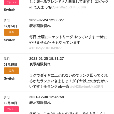
しく遊べるフレンドさん募集してます！ エピック
フレンド
id てんまっち09
#jWnZpSTh6c0lR
Switch
2023-07-24 12:06:27
[15]
表示期限切れ
07月24日
協力
毎日 土曜にロケットリーグ やっています 一緒に
Switch
やりませんか 今もやっています
#1bXZyVUhUM3hV
2023-01-25 19:31:27
[13]
表示期限切れ
01月25日
協力
ラグでダイヤに上がれないのでランク回ってくれ
Switch
るかたランクいきましょ！ダイヤ以上のかたがい
いです！全ランクok一応
#vN28wbmUxb3RN
2021-12-30 12:45:58
[10]
表示期限切れ
12月30日
フレンド
名前は これはいきものです© ですよろしく！