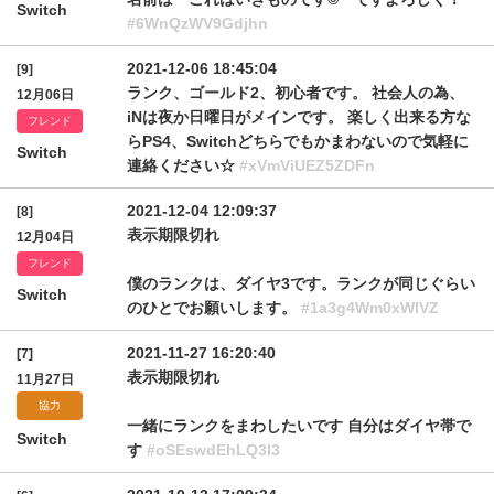
Switch
#6WnQzWV9Gdjhn
2021-12-06 18:45:04
[9]
ランク、ゴールド2、初心者です。 社会人の為、
12月06日
iNは夜か日曜日がメインです。 楽しく出来る方な
フレンド
らPS4、Switchどちらでもかまわないので気軽に
Switch
連絡ください☆
#xVmViUEZ5ZDFn
2021-12-04 12:09:37
[8]
表示期限切れ
12月04日
フレンド
僕のランクは、ダイヤ3です。ランクが同じぐらい
Switch
のひとでお願いします。
#1a3g4Wm0xWlVZ
2021-11-27 16:20:40
[7]
表示期限切れ
11月27日
協力
一緒にランクをまわしたいです 自分はダイヤ帯で
Switch
す
#oSEswdEhLQ3l3