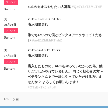
フレンド
eu1のカオスやりたい人募集
#Qc0Y3eTZMLTdF
Switch
2019-09-06 07:51:43
[2]
表示期限切れ
09月06日
フレンド
誰でもいいので僕とピックスアークやってくださ
Switch
い
#aeE1ZMkhRTnhZ
2019-07-18 13:13:22
[1]
表示期限切れ
07月18日
フレンド
購入したものの、ARKをやっていなかった為、触
Switch
りだけしかやれていません。 同じく初心者の方〜
ベテランさんまで一緒にやっていただける方いま
せんか？ よろしくお願いします！
#OTzBkTkJiaFpF
1ページ目