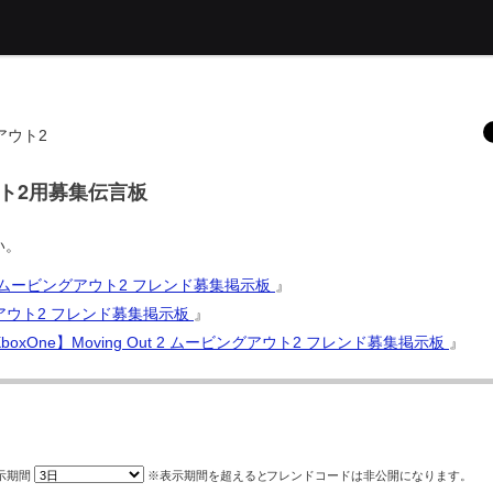
グアウト2
グアウト2用募集伝言板
い。
Out 2 ムービングアウト2 フレンド募集掲示板
』
ビングアウト2 フレンド募集掲示板
』
s/XboxOne】Moving Out 2 ムービングアウト2 フレンド募集掲示板
』
示期間
※表示期間を超えると
フレンドコード
は非公開になります。