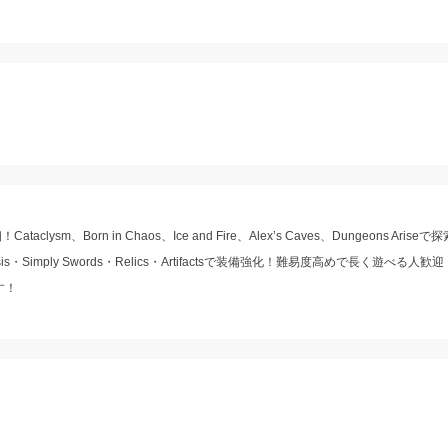
ataclysm、Born in Chaos、Ice and Fire、Alex’s Caves、Dungeons Ari
heosis・Simply Swords・Relics・Artifactsで装備強化！難易度高めで長く遊べる
す！