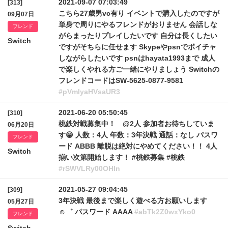
2021-09-07 07:03:49
[313]
こちら27歳男vc有り イベントで購入したのですが
09月07日
単身で周りにやるフレンドがおりません 会話しな
フレンド
がらまったりプレイしたいです 自分は長くしたい
Switch
ですがそちらに任せます Skypeやpsnでボイチャ
しながらしたいです psnはhayata1993まで 成人
で楽しくやれる方ご一緒にやりましょう Switchの
フレンドコードはSW-5625-0877-9581
#pVmIyaHVsaUR3
2021-06-20 05:50:45
[310]
桃鉄対戦募集中！ @2人 参加者お待ちしていま
06月20日
す😁 人数：4人 年数：3年決戦 通話：なし パスワ
フレンド
ード ABBB 離脱は絶対にやめてください！！ 4人
Switch
揃い次第開始します！ #桃鉄募集 #桃鉄
#rSWVLRy00OHln
2021-05-27 09:04:45
[309]
3年決戦 最後まで楽しく遊べる方お願いします
05月27日
☺︎︎゛ パスワード AAAA
#abTk2Z0wxYko0
フレンド