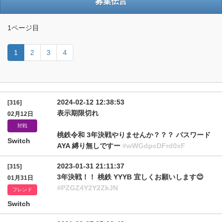
募集伝言
1ページ目
1
2
3
4
2024-02-12 12:38:53
[316]
表示期限切れ
02月12日
対戦
桃鉄令和 3年決戦やりませんか？？？ パスワード
Switch
AYA 縛り無しですー
#wWGdpcDFrd0xF
2023-01-31 21:11:37
[315]
3年決戦！！ 桃鉄 YYYB 宜しくお願いします😊
01月31日
#PZGZ4Y2Y2ZkJN
フレンド
Switch