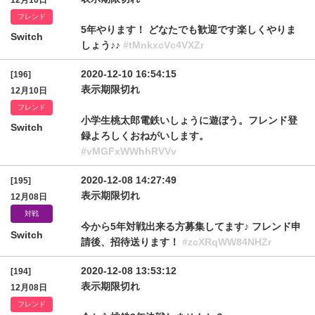
12月10日
フレンド
5年やります！ どなたでも歓迎です楽しくやりま
Switch
しょう♪♪
#tMnkxcVc4VXZr
2020-12-10 16:54:15
[196]
表示期限切れ
12月10日
フレンド
小学生桃太郎電鉄いしょうに遊ぼう。フレンド登
Switch
録よろしくおねがいします。
#vMGFxWWhhRVVv
2020-12-08 14:27:49
[195]
表示期限切れ
12月08日
対戦
今から5年対戦出来る方募集してます♪ フレンド申
Switch
請後、招待送ります！
#zcXRqWW84NHZr
2020-12-08 13:53:12
[194]
表示期限切れ
12月08日
フレンド