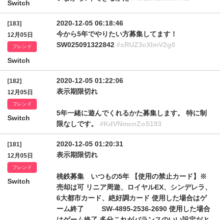
Switch
2020-12-05 06:18:46
[183]
今から5年でやりたい方募集してます！
12月05日
SW025091322842
#xRUZ3cXlmV2g0
フレンド
Switch
2020-12-05 01:22:06
[182]
表示期限切れ
12月05日
フレンド
5年一緒に遊んでくれるかた募集します。 特に制
Switch
限なしです。
#KdVNmcnZoS193
2020-12-05 01:20:31
[181]
表示期限切れ
12月05日
フレンド
桃鉄募集 いつもの5年 【使用の禁止カード】※
Switch
売却は可 リニア周遊、ロイヤルEX、シンデレラ、
6大都市カード、絶好調カード 使用した場合はゲ
ーム終了 SW-4895-2536-2690 使用した場合
はゲーム終了 多分これがバランスのいい設定だと