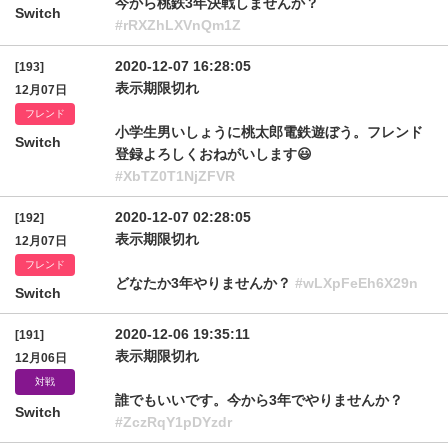
今から桃鉄3年決戦しませんか？
Switch
#rRXZhLXVnQm1Z
2020-12-07 16:28:05
[193]
表示期限切れ
12月07日
フレンド
小学生男いしょうに桃太郎電鉄遊ぼう。フレンド
Switch
登録よろしくおねがいします😃
#XbTZ0T1NjZFVR
2020-12-07 02:28:05
[192]
表示期限切れ
12月07日
フレンド
どなたか3年やりませんか？
#wLXpFeEh6X29n
Switch
2020-12-06 19:35:11
[191]
表示期限切れ
12月06日
対戦
誰でもいいです。今から3年でやりませんか？
Switch
#ZczRqY1pDYzdr