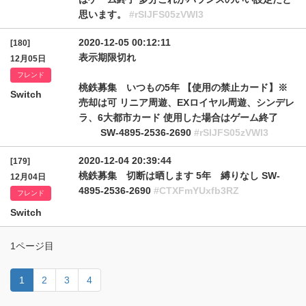
思います。
#rSlJFS05zVWl3
2020-12-05 00:12:11
[180]
表示期限切れ
12月05日
フレンド
桃鉄募集 いつもの5年 【使用の禁止カード】※
Switch
売却は可 リニア周遊、EXロイヤル周遊、シンデレ
ラ、6大都市カード 使用した場合はゲーム終了
SW-4895-2536-2690
#rSlJFS05zVWl3
2020-12-04 20:39:44
[179]
桃鉄募集 切断は晒します 5年 縛りなし SW-
12月04日
4895-2536-2690
#CTXFmYUxfb3RZ
フレンド
Switch
1ページ目
1
2
3
4