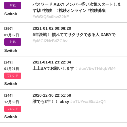
パスワード ABXY メンバー揃い次第スタートしま
対戦
す🙌 #桃鉄 #桃鉄オンライン #桃鉄募集
Switch
#xWXQ5c0hwZ2hF
2021-01-02 00:06:20
[250]
5年決戦！ 慣れててサクサクできる人 XABYで
01月02日
#yMGI2NzB4ZGhv
対戦
Switch
2021-01-01 23:22:34
[249]
上上BAでお願いします！
#ucVEwTHdqbVM4
01月01日
フレンド
Switch
2020-12-30 22:51:58
[244]
誰でも3年！！ abxy
#oTUYwaE5aUzQ4
12月30日
フレンド
Switch