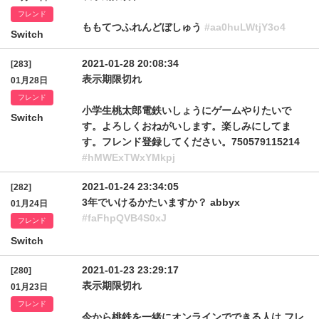
フレンド
ももてつふれんどぼしゅう
#aa0huLWtjY3o4
Switch
2021-01-28 20:08:34
[283]
表示期限切れ
01月28日
フレンド
小学生桃太郎電鉄いしょうにゲームやりたいで
Switch
す。よろしくおねがいします。楽しみにしてま
す。フレンド登録してください。750579115214
#hMWExTWxYMkpj
2021-01-24 23:34:05
[282]
3年でいけるかたいますか？ abbyx
01月24日
#faFhpQVB4S0xJ
フレンド
Switch
2021-01-23 23:29:17
[280]
表示期限切れ
01月23日
フレンド
今から桃鉄を一緒にオンラインでできる人は フレ