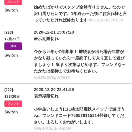
フレンド
始めたばかりでスタンプ全然有りません。なので
Switch
沢山周りたいです。1年終わった後にお疲れ様と言
っていただければ終わります
#tUnZVckJPbFJ3
2020-12-21 15:07:20
[223]
表示期限切れ
12月21日
対戦
今から五年か7年募集！ 離脱者が出た場合年数が
Switch
かなり残っていたら一度終了して入り直して遊び
ましょう！ 集まり次第はじめます。フレンドなっ
たかたは招待までお待ちください。
#pU2k3V3pWMi1Z
2020-12-20 22:41:59
[222]
表示期限切れ
12月20日
フレンド
小学生いしょうにに桃太郎電鉄スイッチで遊ぼう
Switch
ね。フレンドコード750579115214登録してくだ
さい。よろしくおねがいします。
#WdHA2djhxNWdF