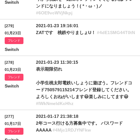
Switch
ンドになりましょう！( *・ω・)ノ
#6OE9vcWVjNkpj
2021-01-23 19:16:01
[279]
ZATです 桃鉄やりましょU！
#4dE1SMG44T0tN
01月23日
フレンド
Switch
2021-01-23 11:30:15
[278]
表示期限切れ
01月23日
フレンド
小学生桃太郎電鉄いしょうに遊ぼう。フレンドコ
Switch
ード750579115214フレンド登録してください。
よろしくおねがいします😃楽しみにしてます😃
#IWkNmeldKcHhz
2021-01-17 21:38:18
[277]
2年コース行ける方募集中です。 パスワード
01月17日
AAAAA
#4Mjc1RDJYNFkw
フレンド