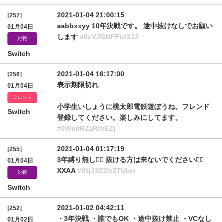
2021-01-04 21:00:15
[257]
aabbxxyy 10年決戦です。 途中抜けなしでお願い
01月04日
します
#0cVJGNFFtd3JJ
対戦
Switch
2021-01-04 16:17:00
[256]
表示期限切れ
01月04日
フレンド
小学生いしょうに桃太郎電鉄遊ぼうね。フレンド
Switch
登録してください。楽しみにしてます。
#0WmtRZzRtVEZj
2021-01-04 01:17:19
[255]
3年縛り無し🙇‍♂️ 抜ける方は来ないでください🙇‍♂️
01月04日
XXAA
#tNjJ3ZDh2TUkw
対戦
Switch
2021-01-02 04:42:11
[252]
・3年決戦 ・誰でもOK ・途中抜け禁止 ・VCなし
01月02日