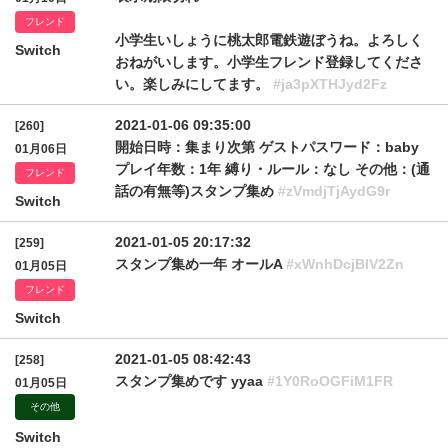
フレンド
小学生いしょうに桃太郎電鉄遊ぼうね。よろしく
Switch
おねがいします。小学生フレンド登録してくださ
い。楽しみにしてます。
#ja3pXTHJyd2Fz
2021-01-06 09:35:00
[260]
開始日時：集まり次第 ゲストパスワード：baby
01月06日
プレイ年数：1年 縛り・ルール：なし その他：(通
フレンド
話の有無等)スタンプ集め
#zVmdjTjAydG9r
Switch
2021-01-05 20:17:32
[259]
スタンプ集め一年 オールA
#xWnhDcjBIV2Zn
01月05日
フレンド
Switch
2021-01-05 08:42:43
[258]
スタンプ集めです yyaa
#1Y0RoOGFiM1FR
01月05日
その他
Switch