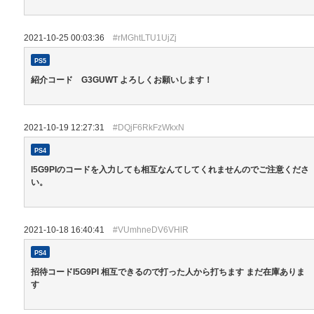
2021-10-25 00:03:36
#rMGhtLTU1UjZj
PS5
紹介コード G3GUWT よろしくお願いします！
2021-10-19 12:27:31
#DQjF6RkFzWkxN
PS4
I5G9PIのコードを入力しても相互なんてしてくれませんのでご注意くださ
い。
2021-10-18 16:40:41
#VUmhneDV6VHlR
PS4
招待コードI5G9PI 相互できるので打った人から打ちます まだ在庫ありま
す