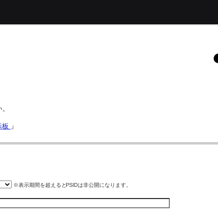
い。
掲示板
』
※表示期間を超えると
PSID
は非公開になります。