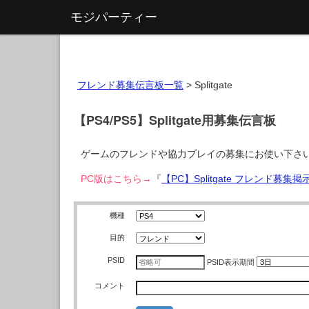
モジパーティー
フレンド募集伝言板一覧
>
Splitgate
【PS4/PS5】Splitgate用募集伝言板
ゲームのフレンドや協力プレイの募集にお使い下さ
PC版はこちら→
『
【PC】Splitgate フレンド募集
機種
目的
PSID
PSID
表示期間
コメント