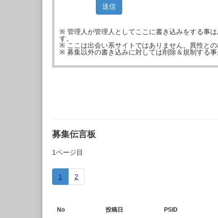
※ 管理人が管理人としてここに書き込みをする事
す。
※ ここは出会い系サイトではありません。異性と
※ 募集以外の書き込みに対しては削除＆規制する
募集伝言板
1ページ目
1
2
No
投稿日
PSID