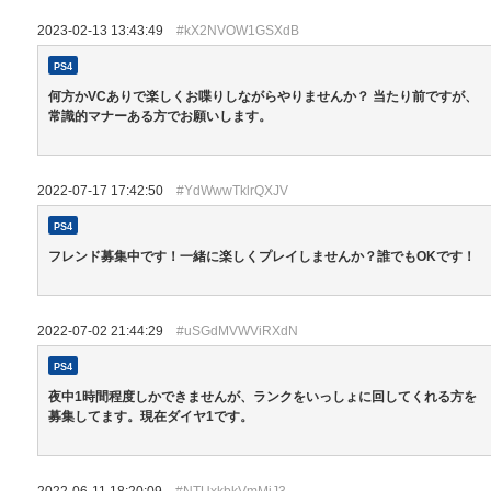
2023-02-13 13:43:49
#kX2NVOW1GSXdB
PS4
何方かVCありで楽しくお喋りしながらやりませんか？ 当たり前ですが、
常識的マナーある方でお願いします。
2022-07-17 17:42:50
#YdWwwTklrQXJV
PS4
フレンド募集中です！一緒に楽しくプレイしませんか？誰でもOKです！
2022-07-02 21:44:29
#uSGdMVWViRXdN
PS4
夜中1時間程度しかできませんが、ランクをいっしょに回してくれる方を
募集してます。現在ダイヤ1です。