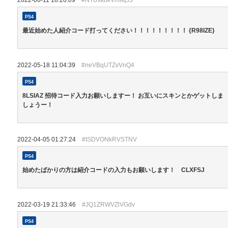
2022-06-11 18:20:09
#NTUxkbkVmMjJ3
PS4
最近始めた人紹介コード打ってください！！！！！！！！！ {R98IZE}
2022-05-18 11:04:39
#neVBqUTZvVnQ4
PS4
8LSIAZ 招待コード入力お願いしますー！ お互いにスキンとかゲットしま
しょうー！
2022-04-05 01:27:24
#ISDVONkRVSTNV
PS4
始めたばかりの方は紹介コードの入力もお願いします！ CLXFSJ
2022-03-19 21:33:46
#JQ1ZRWVZlVGdv
PS4