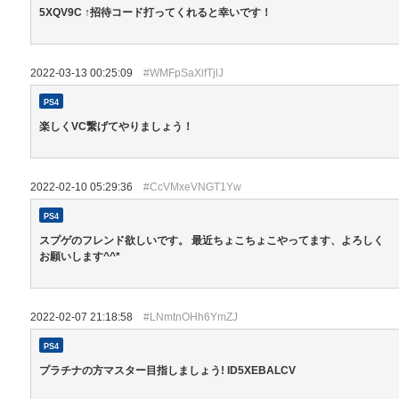
5XQV9C ↑招待コード打ってくれると幸いです！
2022-03-13 00:25:09
#WMFpSaXlfTjlJ
PS4
楽しくVC繋げてやりましょう！
2022-02-10 05:29:36
#CcVMxeVNGT1Yw
PS4
スプゲのフレンド欲しいです。 最近ちょこちょこやってます、よろしく
お願いします^^*
2022-02-07 21:18:58
#LNmtnOHh6YmZJ
PS4
プラチナの方マスター目指しましょう! ID5XEBALCV