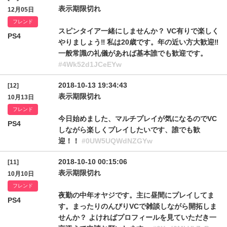
表示期限切れ
12月05日
フレンド
スピンタイア一緒にしませんか？ VC有りで楽しく
PS4
やりましょう‼️ 私は20歳です。年の近い方大歓迎‼️
一般常識の礼儀があれば基本誰でも歓迎です。
#4Wk52d1JCeEYw
2018-10-13 19:34:43
[12]
表示期限切れ
10月13日
フレンド
今日始めました、マルチプレイが気になるのでVC
PS4
しながら楽しくプレイしたいです、誰でも歓
迎！！
#0UW5UQWdNZGYw
2018-10-10 00:15:06
[11]
表示期限切れ
10月10日
フレンド
夜勤の中年オヤジです。主に昼間にプレイしてま
PS4
す。まったりのんびりVCで雑談しながら開拓しま
せんか？ よければプロフィールを見ていただき一