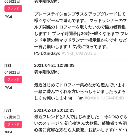
表示期限切れ
06月21日
フレンド
プレーステイションプラスをアップグレードして
PS4
様々なゲームで遊んでます。 マッドランナーのマ
ルチ関係のトロフィーを取りたいので協力者募集
します！ プレイ時間帯は20時〜眠くなるまで フレ
ンド申請の時マッドランナー掲示板からです など
一言お願いします！ 気長に待ってます。
PSID:tiudayo
#5NkFjU01WUzlB
2021-04-21 12:38:09
[38]
表示期限切れ
04月21日
フレンド
最近はじめてトロフィー集めながら遊んでいます
PS4
一緒に遊んでくれる方いらっしゃいましたらよろ
しくお願いしますm(_ _)m
#QMnNHUE44REdB
2021-02-10 23:12:23
[37]
最近フレンドと2人ではじめました！ 今4つめぐら
02月10日
いのステージ？ 初心者さん大歓迎、経験者でも初
フレンド
心者に寛容な方なら大歓迎。お願いします(・∀・)
PS4