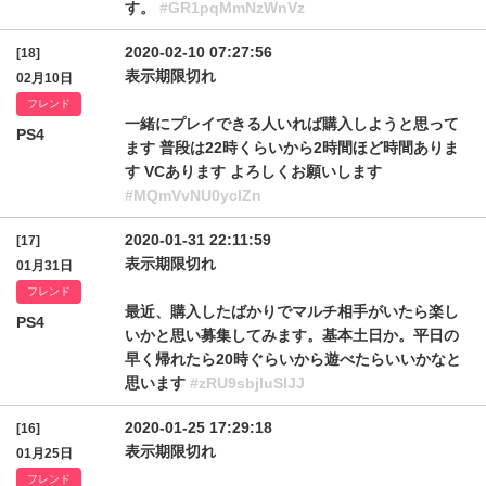
す。
#GR1pqMmNzWnVz
2020-02-10 07:27:56
[18]
表示期限切れ
02月10日
フレンド
一緒にプレイできる人いれば購入しようと思って
PS4
ます 普段は22時くらいから2時間ほど時間ありま
す VCあります よろしくお願いします
#MQmVvNU0yclZn
2020-01-31 22:11:59
[17]
表示期限切れ
01月31日
フレンド
最近、購入したばかりでマルチ相手がいたら楽し
PS4
いかと思い募集してみます。基本土日か。平日の
早く帰れたら20時ぐらいから遊べたらいいかなと
思います
#zRU9sbjluSlJJ
2020-01-25 17:29:18
[16]
表示期限切れ
01月25日
フレンド