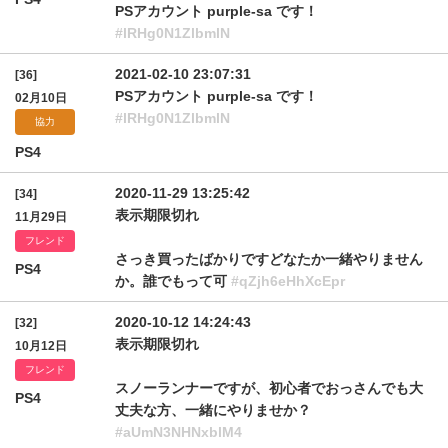
PSアカウント purple-sa です！
#lRHg0N1ZlbmlN
2021-02-10 23:07:31
[36]
PSアカウント purple-sa です！
02月10日
#lRHg0N1ZlbmlN
協力
PS4
2020-11-29 13:25:42
[34]
表示期限切れ
11月29日
フレンド
さっき買ったばかりですどなたか一緒やりません
PS4
か。誰でもって可
#qZjh6eHhXcEpr
2020-10-12 14:24:43
[32]
表示期限切れ
10月12日
フレンド
スノーランナーですが、初心者でおっさんでも大
PS4
丈夫な方、一緒にやりませか？
#aUmN3NHNxblM4