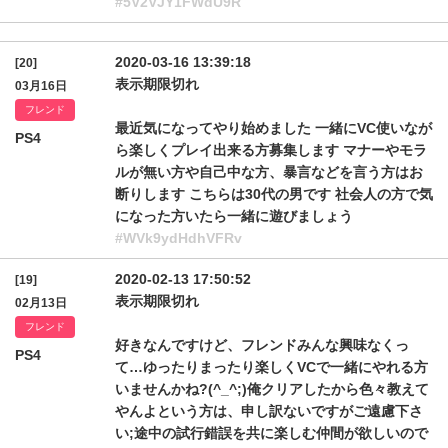
#5V2VJY1FWdU9R
2020-03-16 13:39:18
[20]
表示期限切れ
03月16日
フレンド
最近気になってやり始めました 一緒にVC使いなが
PS4
ら楽しくプレイ出来る方募集します マナーやモラ
ルが無い方や自己中な方、暴言などを言う方はお
断りします こちらは30代の男です 社会人の方で気
になった方いたら一緒に遊びましょう
#WVk9ydHdhVFRv
2020-02-13 17:50:52
[19]
表示期限切れ
02月13日
フレンド
好きなんですけど、フレンドみんな興味なくっ
PS4
て…ゆったりまったり楽しくVCで一緒にやれる方
いませんかね?(^_^;)俺クリアしたから色々教えて
やんよという方は、申し訳ないですがご遠慮下さ
い;途中の試行錯誤を共に楽しむ仲間が欲しいので