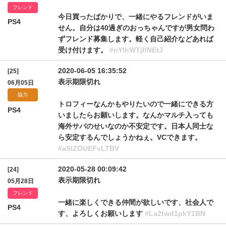
フレンド
今日買ったばかりで、一緒にやるフレンドがいま
PS4
せん。自分は40過ぎのおっちゃんですが男女問わ
ずフレンド募集します。軽く自己紹介などあれば
受け付けます。
#nYlhWTjlfNEtJ
2020-06-05 16:35:52
[25]
表示期限切れ
06月05日
協力
トロフィーなんかもやりたいので一緒にできる方
PS4
いましたらお願いします。なんかマルチ入っても
海外サバのせいなのか不安定です。日本人同士な
ら安定するんでしょうかねぇ。VCできます。
#aSlZOUEFvLTBV
2020-05-28 00:09:42
[24]
表示期限切れ
05月28日
フレンド
一緒に楽しくできる仲間が欲しいです、社会人で
PS4
す、よろしくお願いします
#La2twd1pkY1BN