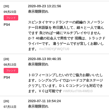
2020-09-23 13:21:56
[30]
表示期限切れ
09月23日
フレンド
スピンタイヤマッドランナーの続編の スノーラン
PS4
ナー日本語版を 昨日購入して、細々と一人で遊ん
でます 良ければ一緒にマルチプレイやりません
か？ 40歳の社会人で男性です 現職は、トラックド
ライバーです。 違うゲームですが宜しくお願いし
ます。
#mTl9DYjFWQTU0
2020-08-13 00:46:35
[28]
表示期限切れ
08月13日
フレンド
トロフィーコンプしたいのでご協力お願いいたし
PS4
ます。シングルプレイではハードコア全ステージ
クリアしています。ＤＬＣコンテンツも対応でき
ます。ＶＣは可能です
#WRXctT0h4WEt3
2020-07-11 10:54:24
[26]
表示期限切れ
07月11日