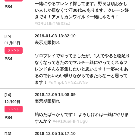
一緒にやるフレンド探してます。野良は頭おかし
PS4
い人しか居なくて汗30代vcあります。クレーン好
きです！アメリカンワイルド一緒にやろう！
#ORU1lbTMtX2xJ
2019-01-03 13:32:10
[15]
表示期限切れ
01月03日
フレンド
ソロプレイでやってましたが、1人でやると物足り
PS4
なくなってきたのでマルチ一緒にやってくれるフ
レンドさんを募集したいと思います！一応vcもあ
るのでわいわい喋りながらできたらなーと思って
ます！
#uYnpLNHNZaWNv
2018-12-09 14:08:09
[14]
表示期限切れ
12月09日
フレンド
始めたばっかりです！ よろしければ一緒にやりま
PS4
すんか？
#4V19uaFlFYUg0
2018-12-05 15:17:10
[13]