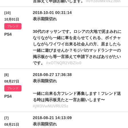
言添えて申請お願いします。
#0Yzd0MkVkZzBn
2018-10-01 00:31:14
[10]
表示期限切れ
10月01日
フレンド
30代のオッサンです。ロシアの大地で泥まみれに
PS4
なりながら一緒に車を走らせてくれる、ボイチャ
しながらワイワイ出来る社会人の方、居ましたら
一緒に遊びませんか？モジパのマッドランナーの
掲示板から等一言添えて申請下さればありがたい
です。
#xOTNQR2VBZlo0
2018-08-27 17:36:38
[8]
表示期限切れ
08月27日
フレンド
一緒に出来る方フレンド募集します！フレンド送
PS4
る時は掲示板見たと一言お願いします〜
#jM3VwNUVRU25z
2018-08-21 14:13:09
[7]
表示期限切れ
08月21日