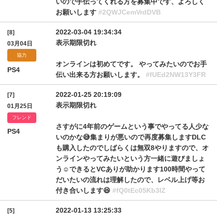
いので手伝ってくれる方を募集中です、よろしく
お願いします
#2QWJCemVrdDVB
2022-03-04 19:34:34
[8]
表示期限切れ
03月04日
協力
オンラインは初めてです。 やってみたいのでお手
PS4
伝い出来る方お願いします。
#fUEd2NW13Y3FR
2022-01-25 20:19:09
[7]
表示期限切れ
01月25日
フレンド
さすがに4年前のゲームという事でやってる人少な
PS4
いのかな😅集まりが悪いので再度募集しますDLC
も購入したのでしばらくは無双8やりますので、オ
ンラインやってみたいという方一緒に遊びましょ
う☺️できるとVCありが助かります100時間やって
だいたいの流れは理解したので、レベル上げ等お
付き合いします😆
#fQ0tEc05Kb3lZ
2022-01-13 13:25:33
[5]