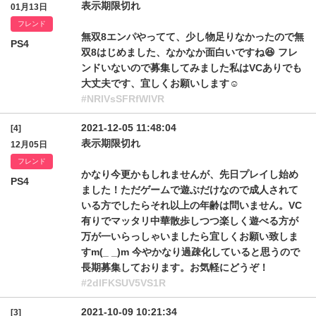
表示期限切れ
01月13日
フレンド
無双8エンパやってて、少し物足りなかったので無
PS4
双8はじめました、なかなか面白いですね😆 フレ
ンドいないので募集してみました私はVCありでも
大丈夫です、宜しくお願いします☺️
#NRlVsSFRfWlVR
2021-12-05 11:48:04
[4]
表示期限切れ
12月05日
フレンド
かなり今更かもしれませんが、先日プレイし始め
PS4
ました！ただゲームで遊ぶだけなので成人されて
いる方でしたらそれ以上の年齢は問いません。VC
有りでマッタリ中華散歩しつつ楽しく遊べる方が
万が一いらっしゃいましたら宜しくお願い致しま
すm(_ _)m 今やかなり過疎化していると思うので
長期募集しております。お気軽にどうぞ！
#2dlFKSUV5VS1R
2021-10-09 10:21:34
[3]