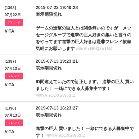
2019-07-22 19:40:28
[1398]
表示期限切れ
07月22日
フレンド
ゲームの進撃の巨人とは関係無いのですが メッ
VITA
セージグループで進撃の巨人好きの集いと言うの
をやってます進撃の巨人好きは是非フレンド依頼
気軽にお願いします
#6eVlxNFQ2c1NZ
2019-07-13 19:23:21
[1397]
表示期限切れ
07月13日
フレンド
ID間違えていたので訂正します。 進撃の巨人 買い
VITA
ました！ 一緒にできる人募集中です！
#MYVhCOXpWc2tZ
2019-07-13 16:23:27
[1396]
表示期限切れ
07月13日
フレンド
進撃の巨人 買いました！ 一緒にできる人募集中で
VITA
す！
#MYVhCOXpWc2tZ