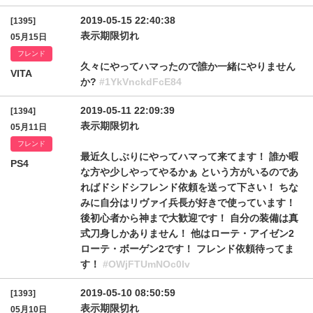
2019-05-15 22:40:38
[1395]
表示期限切れ
05月15日
フレンド
久々にやってハマったので誰か一緒にやりません
VITA
か?
#1YkVnckdFcE84
2019-05-11 22:09:39
[1394]
表示期限切れ
05月11日
フレンド
最近久しぶりにやってハマって来てます！ 誰か暇
PS4
な方や少しやってやるかぁ という方がいるのであ
ればドシドシフレンド依頼を送って下さい！ ちな
みに自分はリヴァイ兵長が好きで使っています！
後初心者から神まで大歓迎です！ 自分の装備は真
式刀身しかありません！ 他はローテ・アイゼン2
ローテ・ボーゲン2です！ フレンド依頼待ってま
す！
#OWjFTUmNOc0lv
2019-05-10 08:50:59
[1393]
表示期限切れ
05月10日