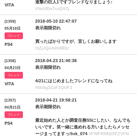
進撃の巨人1ですフレンドなりましょう♪
VITA
#VeUlDeTczQVZj
2018-05-10 22:47:07
[1359]
表示期限切れ
05月10日
フレンド
買ったばかりですが、宜しくお願いします
PS4
#jZjJQeXdhMEtr
2018-04-23 21:40:38
[1358]
表示期限切れ
04月23日
フレンド
4/21にはじめましたフレンドになってね
VITA
#0b0g3ZzF2QUFJ
2018-04-21 19:58:21
[1357]
表示期限切れ
04月21日
フレンド
最近始めた人とか調査任務SSにしたい、なんでも
PS4
いいです。笑一緒に進めれる方いましたらメッセ
ージまってますっ!hrk_074
#FWFRNN29FZVFN