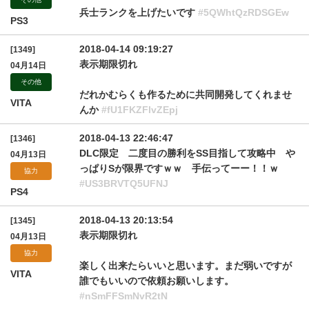
兵士ランクを上げたいです
#5QWhtQzRDSGEw
PS3
2018-04-14 09:19:27
[1349]
表示期限切れ
04月14日
その他
だれかむらくも作るために共同開発してくれませ
VITA
んか
#fU1FKZFlvZEpj
2018-04-13 22:46:47
[1346]
DLC限定 二度目の勝利をSS目指して攻略中 や
04月13日
っぱりSが限界ですｗｗ 手伝ってーー！！ｗ
協力
#US3BRVTQ5UFNJ
PS4
2018-04-13 20:13:54
[1345]
表示期限切れ
04月13日
協力
楽しく出来たらいいと思います。まだ弱いですが
VITA
誰でもいいので依頼お願いします。
#nSmFFSmNvR2tN