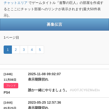
チャットエリア
でゲームタイトル『進撃の巨人』の部屋を作成す
るとここにチャット部屋へのリンクが表示されます(最大50件表
示)。
募集伝言
1ページ目
1
2
3
4
5
2025-11-08 09:02:07
[1446]
表示期限切れ
11月08日
フレンド
誰か一緒にやりましょう。
#UOTJCY0ZMeEln
PS4
2023-05-25 12:57:36
[1444]
表示期限切れ
05月25日