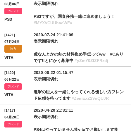
表示期限切れ
08月06日
フレンド
PS3ですが、調査任務一緒に進めましょう！
PS3
#MYXVCUUhaeWFv
2020-07-24 21:41:09
[1421]
表示期限切れ
07月24日
協力
虎なんとかの剣の材料集め手伝ってww VCあり
VITA
です!!とにかく募集中
#yZmY0ZlZFRzdj
2020-06-22 01:15:47
[1420]
表示期限切れ
06月22日
フレンド
進撃の巨人を一緒にやってくれる優しい方フレン
VITA
ド依頼を待ってます
#ZemExZ29nQUJR
2020-04-20 21:31:11
[1417]
表示期限切れ
04月20日
フレンド
PS4はやっていません笑vitaでお願いします笑