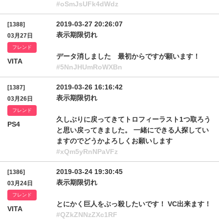
#oSmJsUFk4dWdz
2019-03-27 20:26:07
[1388]
表示期限切れ
03月27日
フレンド
データ消しました 最初からですが願います！
VITA
#5NnJHUmRoWXBn
2019-03-26 16:16:42
[1387]
表示期限切れ
03月26日
フレンド
久しぶりに戻ってきてトロフィーラスト1つ取ろう
PS4
と思い戻ってきました。 一緒にできる人探してい
ますのでどうかよろしくお願いします
#xQm5yRnNPaVFz
2019-03-24 19:30:45
[1386]
表示期限切れ
03月24日
フレンド
とにかく巨人をぶっ殺したいです！ VC出来ます！
VITA
#QZkZNNzZXc1RF