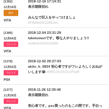
2018-12-16 17:14:31
[1382]
表示期限切れ
12月16日
協力
みんなで巨人をやっつけましょ
VITA
#FRE8tOVZ2RGVv
2018-12-04 23:31:29
[1380]
taketumuriです。暇な人やりましょう!!
12月04日
#wMUhSVGlUX3Rr
フレンド
VITA
2018-12-02 20:27:03
[1378]
akito_h_0824 初心者ですがフレよろしくおねが
12月02日
いします😭
#RRGZGOUZnVVpR
フレンド
PS4
2018-11-26 12:35:40
[1377]
表示期限切れ
11月26日
フレンド
初心者です。psv買ったのもこの間です。手伝っ
VITA