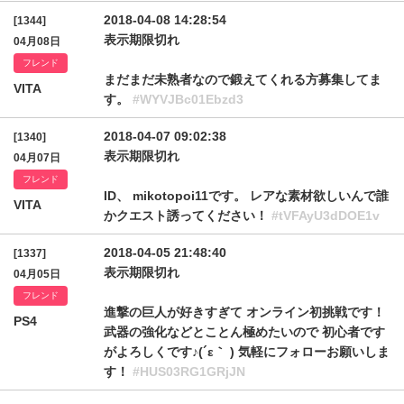
2018-04-08 14:28:54
[1344]
表示期限切れ
04月08日
フレンド
まだまだ未熟者なので鍛えてくれる方募集してま
VITA
す。
#WYVJBc01Ebzd3
2018-04-07 09:02:38
[1340]
表示期限切れ
04月07日
フレンド
ID、 mikotopoi11です。 レアな素材欲しいんで誰
VITA
かクエスト誘ってください！
#tVFAyU3dDOE1v
2018-04-05 21:48:40
[1337]
表示期限切れ
04月05日
フレンド
進撃の巨人が好きすぎて オンライン初挑戦です！
PS4
武器の強化などとことん極めたいので 初心者です
がよろしくです♪(´ε｀ ) 気軽にフォローお願いしま
す！
#HUS03RG1GRjJN