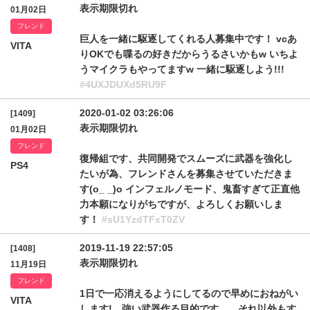
表示期限切れ
01月02日
フレンド
巨人を一緒に駆逐してくれる人募集中です！ vcあ
VITA
りOKでも喋るの好きだからうるさいかもw いちよ
うマイクラもやってますw 一緒に駆逐しよう!!!
#4UXJDUXd5RU9F
2020-01-02 03:26:06
[1409]
表示期限切れ
01月02日
フレンド
復帰組です、共同開発でスムーズに武器を強化し
PS4
たいが為、フレンドさんを募集させていただきま
す(o_ _)o インフェルノモード、鬼畜すぎて正直他
力本願になりがちですが、よろしくお願いしま
す！
#sU1YzdTFxT0ZV
2019-11-19 22:57:05
[1408]
表示期限切れ
11月19日
フレンド
1日で一応消えるようにしてるので早めにおねがい
VITA
します! 強い武器作る目的です。 それ以外もす