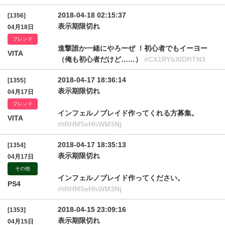
2018-04-18 02:15:37
[1356]
表示期限切れ
04月18日
フレンド
進撃誰か一緒にやろーぜ ！初心者でもイーヨー
VITA
（俺も初心者だけど……）
#CX1RYbXlDRTN3
2018-04-17 18:36:14
[1355]
表示期限切れ
04月17日
フレンド
インフェルノブレイド作ってくれる方募集。
VITA
#tRHM5eHhWM3Nj
2018-04-17 18:35:13
[1354]
表示期限切れ
04月17日
その他
インフェルノブレイド作ってください。
PS4
#tRHM5eHhWM3Nj
2018-04-15 23:09:16
[1353]
表示期限切れ
04月15日