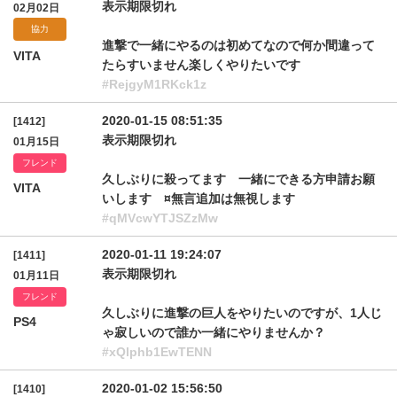
表示期限切れ
02月02日
協力
進撃で一緒にやるのは初めてなので何か間違って
VITA
たらすいません楽しくやりたいです
#RejgyM1RKck1z
2020-01-15 08:51:35
[1412]
表示期限切れ
01月15日
フレンド
久しぶりに殺ってます 一緒にできる方申請お願
VITA
いします ¤無言追加は無視します
#qMVcwYTJSZzMw
2020-01-11 19:24:07
[1411]
表示期限切れ
01月11日
フレンド
久しぶりに進撃の巨人をやりたいのですが、1人じ
PS4
ゃ寂しいので誰か一緒にやりませんか？
#xQlphb1EwTENN
2020-01-02 15:56:50
[1410]