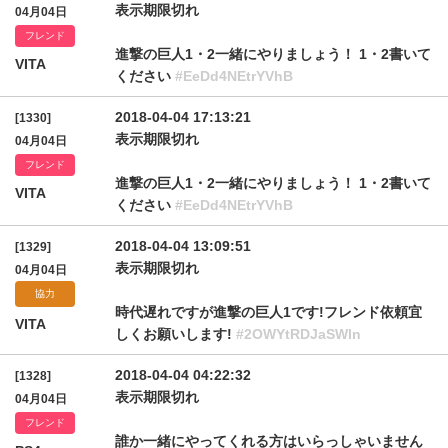
表示期限切れ
04月04日
フレンド
進撃の巨人1・2一緒にやりましょう！ 1・2書いて
VITA
ください
#EeDd4NEtrYVhB
2018-04-04 17:13:21
[1330]
表示期限切れ
04月04日
フレンド
進撃の巨人1・2一緒にやりましょう！ 1・2書いて
VITA
ください
#EeDd4NEtrYVhB
2018-04-04 13:09:51
[1329]
表示期限切れ
04月04日
協力
時代遅れですが進撃の巨人1です!フレンド依頼宜
VITA
しくお願いします!
#2OWYtRDJaSWln
2018-04-04 04:22:32
[1328]
表示期限切れ
04月04日
フレンド
誰か一緒にやってくれる方はいらっしゃいません