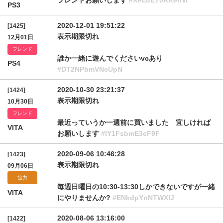
フレンドお願いします
#XeEdET0RKenVr
PS3
2020-12-01 19:51:22
[1425]
表示期限切れ
12月01日
フレンド
誰か一緒に遊んでくださいvcあり
PS4
#DT2NPbmVNcUpN
2020-10-30 23:21:37
[1424]
表示期限切れ
10月30日
フレンド
最近っていうか一週前に買いました 宜しければ
VITA
お願いします
#IY1FsbmE3eF9F
2020-09-06 10:46:28
[1423]
表示期限切れ
09月06日
協力
毎週日曜日の10:30-13:30しかできないですが一緒
VITA
にやりませんか?
#ENkdpYnNTWXlJ
2020-08-06 13:16:00
[1422]