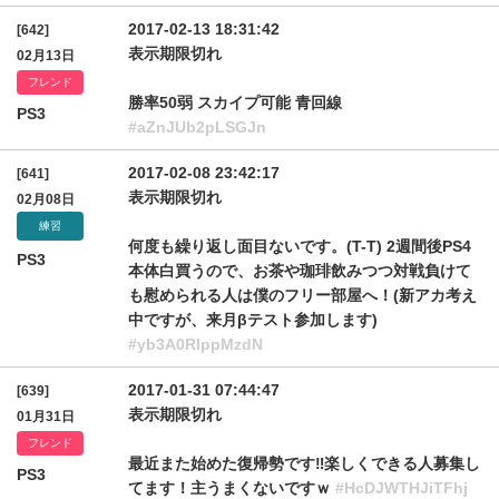
2017-02-13 18:31:42
[642]
表示期限切れ
02月13日
フレンド
勝率50弱 スカイプ可能 青回線
PS3
#aZnJUb2pLSGJn
2017-02-08 23:42:17
[641]
表示期限切れ
02月08日
練習
何度も繰り返し面目ないです。(T-T) 2週間後PS4
PS3
本体白買うので、お茶や珈琲飲みつつ対戦負けて
も慰められる人は僕のフリー部屋へ！(新アカ考え
中ですが、来月βテスト参加します)
#yb3A0RlppMzdN
2017-01-31 07:44:47
[639]
表示期限切れ
01月31日
フレンド
最近また始めた復帰勢です‼楽しくできる人募集し
PS3
てます！主うまくないですｗ
#HcDJWTHJiTFhj