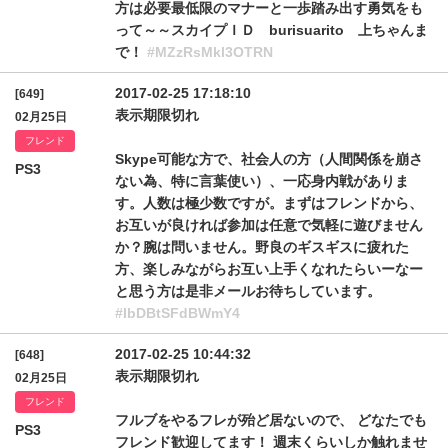
方は必要最低限のマナーと一歩踏み出す勇気をも
って～～スカイプＩＤ burisuarito 上ちゃんま
で！
#MZzRsMkl3OTRN
2017-02-25 17:18:10
[649]
表示期限切れ
02月25日
フレンド
Skype可能な方で、社会人の方（人間関係を崩さ
PS3
ない為、特に言葉使い）、一応身内戦がありま
す。人数は極少数ですが。まずはフレンドから、
お互いが良ければ参加は任意で気軽に遊びません
か？腕は問いません。野良のギスギスに疲れた
方、楽しみながらお互い上手くなれたらいーなー
と思う方は是非メールお待ちしています。
#IbDBtSFdBWmY4
2017-02-25 10:44:32
[648]
表示期限切れ
02月25日
フレンド
フルブをやるフレが殆ど居ないので、 どなたでも
PS3
フレンド歓迎してます！ 週末くらいしか触れませ