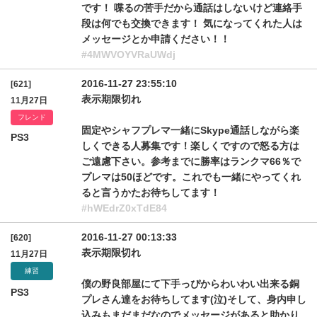
です！ 喋るの苦手だから通話はしないけど連絡手
段は何でも交換できます！ 気になってくれた人は
メッセージとか申請ください！！
#4MWVOYVRaUWdj
2016-11-27 23:55:10
[621]
表示期限切れ
11月27日
フレンド
固定やシャフプレマ一緒にSkype通話しながら楽
PS3
しくできる人募集です！楽しくですので怒る方は
ご遠慮下さい。参考までに勝率はランクマ66％で
プレマは50ほどです。これでも一緒にやってくれ
ると言うかたお待ちしてます！
#hWEdrZ0xTdE84
2016-11-27 00:13:33
[620]
表示期限切れ
11月27日
練習
僕の野良部屋にて下手っぴからわいわい出来る銅
PS3
プレさん達をお待ちしてます(泣)そして、身内申し
込みもまだまだなのでメッセージがあると助かり