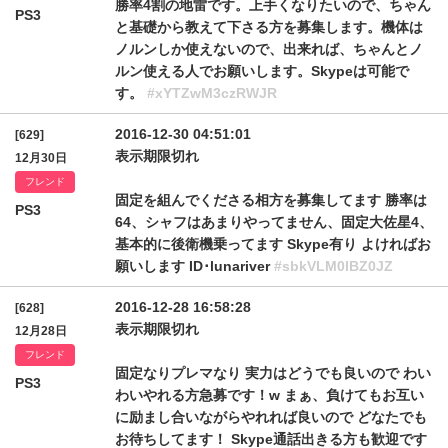
勝率4割の地雷です。上手くなりたいので、ちゃん
PS3
と基礎から教えて下さる方を募集します。機体は
ノルンしか使えないので、出来れば、ちゃんとノ
ルン使える人でお願いします。Skypeは可能で
す。
#xYTZwM3czRWJR
2016-12-30 04:51:01
[629]
表示期限切れ
12月30日
フレンド
固定を組んでくださる相方を募集してます 勝率は
PS3
64、シャフはあまりやってません、固定大佐星4、
基本的に後衛機乗ってます Skype有り よければお
願いします ID･lunariver
#sbkVLM0lBZ0JZ
2016-12-28 16:58:28
[628]
表示期限切れ
12月28日
フレンド
固定なりプレマなり 実力はどうでも良いので わい
PS3
わいやれる方急募です！w まぁ、負けてもお互い
に励まし合いながらやれれば良いので どなたでも
お待ちしてます！ Skype通話出きる方も歓迎です