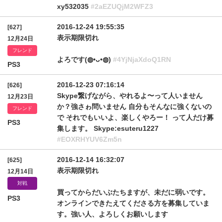
xy532035
#2aEZUQjM2WFZ3
2016-12-24 19:55:35
[627]
表示期限切れ
12月24日
フレンド
よろです(◍•ᴗ•◍)
#4YjNjaXdoQ1RN
PS3
2016-12-23 07:16:14
[626]
Skype繋げながら、やれるよ〜って人いません
12月23日
か？強さゎ問いません 自分もそんなに強くないの
フレンド
で それでもいいよ、楽しくやろー！ って人だけ募
PS3
集します。 Skype:esuteru1227
#EOXRHYUV6Zm5n
2016-12-14 16:32:07
[625]
表示期限切れ
12月14日
対戦
買ってからだいぶたちますが、未だに弱いです。
PS3
オンラインできたえてくださる方を募集していま
す。強い人、よろしくお願いします