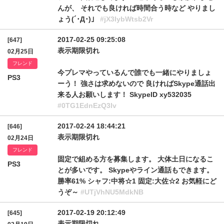
んが、 それでも良ければ時間合う時など やりまし
ょう(´･Д･)」
#jX3IybWtsb2Vr
2017-02-25 09:25:08
[647]
表示期限切れ
02月25日
フレンド
今プレマやっているんで誰でも一緒にやりましょ
PS3
ーう！ 強さは求めないので 良ければSkype通話出
来る人お願いします！ SkypeID xy532035
#0TG1EdnEzQ3lv
2017-02-24 18:44:21
[646]
表示期限切れ
02月24日
フレンド
固定で組める方を募集します。 大体土日になるこ
PS3
とが多いです。 Skypeやライン通話もできます。
勝率61% シャフ:中将☆1 固定:大佐☆2 お気軽にど
うぞ～
#UTjVhNU5MdkNB
2017-02-19 20:12:49
[645]
表示期限切れ