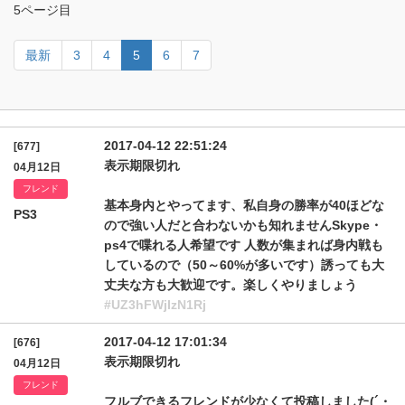
5ページ目
最新
3
4
5
6
7
2017-04-12 22:51:24
[677]
表示期限切れ
04月12日
フレンド
基本身内とやってます、私自身の勝率が40ほどな
PS3
ので強い人だと合わないかも知れませんSkype・
ps4で喋れる人希望です 人数が集まれば身内戦も
しているので（50～60%が多いです）誘っても大
丈夫な方も大歓迎です。楽しくやりましょう
#UZ3hFWjIzN1Rj
2017-04-12 17:01:34
[676]
表示期限切れ
04月12日
フレンド
フルブできるフレンドが少なくて投稿しました(´・