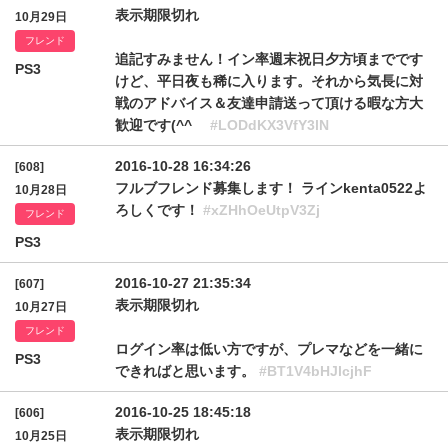
表示期限切れ
10月29日
フレンド
追記すみません！イン率週末祝日夕方頃までです
PS3
けど、平日夜も稀に入ります。それから気長に対
戦のアドバイス＆友達申請送って頂ける暇な方大
歓迎です(^^ゞ
#LODdKX3VfY3lN
2016-10-28 16:34:26
[608]
フルブフレンド募集します！ ラインkenta0522よ
10月28日
ろしくです！
#xZHhOeUtpV3Zj
フレンド
PS3
2016-10-27 21:35:34
[607]
表示期限切れ
10月27日
フレンド
ログイン率は低い方ですが、プレマなどを一緒に
PS3
できればと思います。
#BT1V4bHJlcjhF
2016-10-25 18:45:18
[606]
表示期限切れ
10月25日