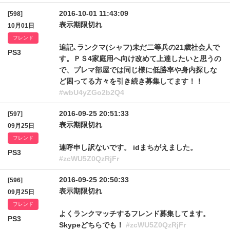
2016-10-01 11:43:09
[598]
表示期限切れ
10月01日
フレンド
追記､ランクマ(シャフ)未だ二等兵の21歳社会人で
PS3
す。ＰＳ4家庭用へ向け改めて上達したいと思うの
で、プレマ部屋では同じ様に低勝率や身内探しな
ど困ってる方々を引き続き募集してます！！
#wbU4yZGo2b2Q4
2016-09-25 20:51:33
[597]
表示期限切れ
09月25日
フレンド
連呼申し訳ないです。 idまちがえました。
PS3
#zcWU5Z0QzRjFr
2016-09-25 20:50:33
[596]
表示期限切れ
09月25日
フレンド
よくランクマッチするフレンド募集してます。
PS3
Skypeどちらでも！
#zcWU5Z0QzRjFr