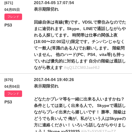
2017-04-05 17:07:54
[671]
表示期限切れ
04月05日
フレンド
回線自体は有線(青)です。VDSLで寮住みなのでた
PS3
まに途切れます。Skype、LINEで通話しながらや
れる人探してます。 時間帯は仕事の関係上夜
(18:00〜22:00辺り)限定です。チンパンじゃなく
て一般人(常識のある人)でお願いします。 階級問
いません。 他のハード(PC、PS4、vita等)も持っ
ていれば優先的に対処します 自分の階級は通話し
ながら教えます
#qQ1ZCM0JaeHlJ
2017-04-04 19:40:26
[670]
表示期限切れ
04月04日
フレンド
どなたかプレマ等を一緒に出来る人いますかね？
PS3
条件としては楽しく出来る人で。 Skypeで通話し
ながらプレイ出来たら嬉しいです！ 勝率、階級は
どうでも良いんで 俺が、私がという人はSkypeの
方に連絡ください！ いろいろ話しながらやりまし
ょう！ Skype xy532035
#jbTc5YVF1TmZZ