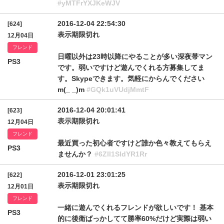
#yMTFrYXJKeWJV
2016-12-04 22:54:30
[624]
表示期限切れ
12月04日
フレンド
日曜以外は23時以降にやることが多い深夜帯マン
PS3
です。弱いですけど遊んでくれる方募集してま
す。Skypeできます。気軽にからんでください
m(_ _)m
#GQk1uVUdjMmtF
2016-12-04 20:01:41
[623]
表示期限切れ
12月04日
フレンド
最近買った初心者ですけど誰か色々教えてもらえ
PS3
ませんか？
#6Zll1SldYR1Rr
2016-12-01 23:01:25
[622]
表示期限切れ
12月01日
フレンド
一緒に遊んでくれるフレンドが欲しいです！ 基本
PS3
的に後衛ばっかしてて勝率60%だけど実際は弱い