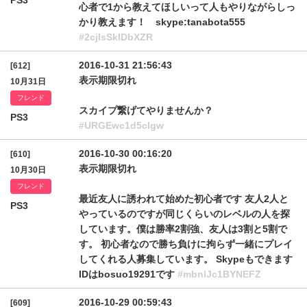
PS3
心者で1から教えてほしいって人もやりながらしっ
かり教えます！ skype:tanabota555
#2cjlsSklDbXZR
2016-10-31 21:56:43
[612]
表示期限切れ
10月31日
フレンド
スカイプ繋げてやりませんか？
PS3
#URGEwc1d5clgw
2016-10-30 00:16:20
[610]
表示期限切れ
10月30日
フレンド
最近友人に誘われて始めた初心者です 友人2人と
PS3
やっているのですが同じくらいのレベルの人を探
しています。僕は勝率2割強、友人は3割と5割で
す。 初心者なので勝ち負けに拘らず一緒にプレイ
してくれる人募集しています。 Skypeもできます
IDはbosuo19291です
#mbnlJc1BYNEFZ
2016-10-29 00:59:43
[609]