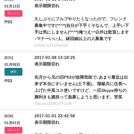
表示期限切れ
01月12日
フレンド
久しぶりにフルブやりたくなったので、フレンド
PS3
募集中です(*^^*)自分が下手くそなんで、上手い下
手は気にしません(*^^*)俺つえー以外は歓迎します
♪マナーいい人、緑回線以上の人募集です
#zblp1cGZlbzhB
2017-01-08 13:18:25
[631]
表示期限切れ
01月08日
練習
先月から兄の旧PS3が故障気味で､あまり最近は出
PS3
来ず本当にすいません(土下座)。 階級共に伍長へ
上げた中高コス使いですけど、一応Skype持ちの
腕利きも腹括って急募しようと思います。苦笑
#tbnpsQW1FT1dR
2017-01-01 23:42:58
[630]
表示期限切れ
01月01日
フレンド