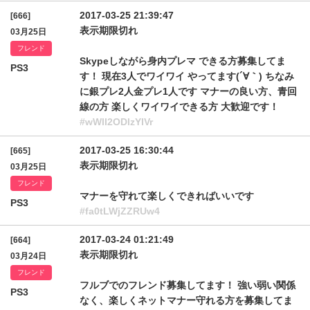
2017-03-25 21:39:47
[666]
表示期限切れ
03月25日
フレンド
Skypeしながら身内プレマ できる方募集してま
PS3
す！ 現在3人でワイワイ やってます(´∀｀) ちなみ
に銀プレ2人金プレ1人です マナーの良い方、青回
線の方 楽しくワイワイできる方 大歓迎です！
#wWlI2ODlzYlVr
2017-03-25 16:30:44
[665]
表示期限切れ
03月25日
フレンド
マナーを守れて楽しくできればいいです
PS3
#fa0tLWjZZRUw4
2017-03-24 01:21:49
[664]
表示期限切れ
03月24日
フレンド
フルブでのフレンド募集してます！ 強い弱い関係
PS3
なく、楽しくネットマナー守れる方を募集してま