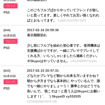
02月19日
フレンド
このごろフルブばかりやっていてフレンドが欲し
PS3
いと思ってます。楽しくやれてお互い強くなれれ
ばとおもってます。
#qMDJ5aGNnYkl3
2017-02-16 20:59:36
[644]
表示期限切れ
02月16日
フレンド
少し前にフルブを始めた初心者です。 使用機体は
PS3
支援機ばかりですが、一緒にプレマでプレイして
くれる方、いらっしゃいましたら連絡ください。
※Skypeはやっていません。
#0X2lMM0YtejNn
2017-02-15 20:47:31
[643]
どなたかプレマなど朝から出来る方いますかね？
02月15日
朝から夕方までなら基本的に やっているんで、誰
フレンド
でも一緒にやりましょーう！ 勝率とかはどうでも
PS3
良いんで。 我こそは！と思う人はSkypeにお願い
します！( ´_ゝ`) SkypeID xy532035
#2SHQ0WlVNVFVB