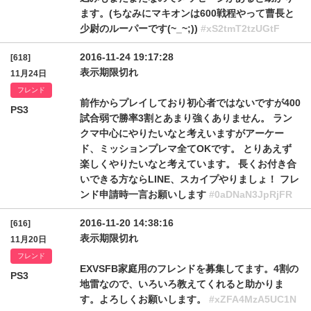
ます。(ちなみにマキオンは600戦程やって曹長と
少尉のルーパーです(~_~;))
#xS2tmT2tzUGtF
2016-11-24 19:17:28
[618]
表示期限切れ
11月24日
フレンド
前作からプレイしており初心者ではないですが400
PS3
試合弱で勝率3割とあまり強くありません。 ラン
クマ中心にやりたいなと考えいますがアーケー
ド、ミッションプレマ全てOKです。 とりあえず
楽しくやりたいなと考えています。 長くお付き合
いできる方ならLINE、スカイプやりましょ！ フレ
ンド申請時一言お願いします
#0aDNaN3JpRjFR
2016-11-20 14:38:16
[616]
表示期限切れ
11月20日
フレンド
EXVSFB家庭用のフレンドを募集してます。4割の
PS3
地雷なので、いろいろ教えてくれると助かりま
す。よろしくお願いします。
#xZFA4MzA5UC1N