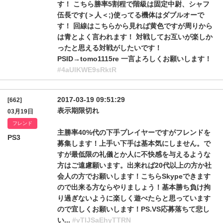
す！ こちら勝率5割程で階級は固定中尉、シャフ
伍長です(＞人＜;)使ってる機体はダブルオーで
す！ 回線はこちらから見れば黄色ですが周りから
は青とよく言われます！ 対戦してお互いが楽しか
ったと思える対戦がしたいです！
PSID→tomo1115re 一言よろしくお願いします！
#4aUlKWE9sRktR
2017-03-19 09:51:29
[662]
表示期限切れ
03月19日
フレンド
主勝率40%代の下手プレイヤーですがフレンドを
PS3
募集します！上手い下手は基本気にしません。で
すが最低限の礼儀とか人に不快感を与えるような
方はご遠慮願います。出来れば20代以上の方か社
会人の方でお願いします！こちらSkypeできます
ので出来る方ならやりましょう！基本勝ち負け拘
り過ぎないように楽しく遊べたらと思っています
ので宜しくお願いします！PS.VS応募落ちて悲し
い...
#vTlJSaEhyTTRN