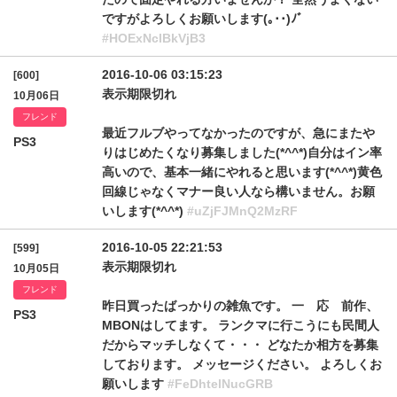
ですがよろしくお願いします(｡･･)ﾉﾞ
#HOExNclBkVjB3
2016-10-06 03:15:23
[600]
表示期限切れ
10月06日
フレンド
最近フルブやってなかったのですが、急にまたや
PS3
りはじめたくなり募集しました(*^^*)自分はイン率
高いので、基本一緒にやれると思います(*^^*)黄色
回線じゃなくマナー良い人なら構いません。お願
いします(*^^*)
#uZjFJMnQ2MzRF
2016-10-05 22:21:53
[599]
表示期限切れ
10月05日
フレンド
昨日買ったばっかりの雑魚です。 一 応 前作、
PS3
MBONはしてます。 ランクマに行こうにも民間人
だからマッチしなくて・・・ どなたか相方を募集
しております。 メッセージください。 よろしくお
願いします
#FeDhtelNucGRB