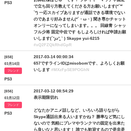
PS3
で立ち回り方教えてくださる方お願いします(*´꒳
`*) 一応スカイプありますが通話できる環境でない
のであまり好みません(*´・ω・) 聞き専かチャット
オンリーになってしまいます。。。 回線青 シャッ
フル少将 固定中佐です もしよろしければ申請お願
いします(´°̥̥̥̥̥̥̥̥ω°̥̥̥̥̥̥̥̥｀) Skaype yui-6215
#xQ2FZQkRhdGpR
2017-03-14 00:00:34
[658]
657ですラインIDはmisobomです、よろしくお願
03月14日
いします
#MXzFpSE9POGhN
フレンド
PS3
2017-03-12 08:54:29
[656]
表示期限切れ
03月12日
フレンド
どなたかアニメ話しなど、いろいろ語りながら
PS3
Skype通話出来る人いますかね？ 勝率など気にし
ないので 気軽にプレマやランクマの固定を出来た
ら良いなと思います！ 誰でも歓迎するので是非是