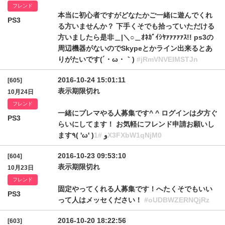
フレンド
本当に初心者ですがどなたかご一緒に遊んでくれ
PS3
る方いませんか？ 下手くそでも拾っていただける
方いましたら是非＿|＼○＿ｵﾈｶﾞｲｼﾔｧｧｧｧｧｽ!! ps3の
周辺機器がないのでSkypeとかライン出来るとあ
りがたいです(´・ω・｀)
#jRmVNVElMSTJn
2016-10-24 15:01:11
[605]
表示期限切れ
10月24日
フレンド
一緒にプレマやる人募集です^ ^ ログインは夕方ぐ
PS3
らいにしてます！ お気軽にフレンド申請お願いし
ます٩( 'ω' )و
#1X3FXbW1qNjM0
2016-10-23 09:53:10
[604]
表示期限切れ
10月23日
フレンド
固定やってくれる人募集です！へたくそでもいい
PS3
って人はメッセください！
#oUDBWZERNQjRz
2016-10-20 18:22:56
[603]