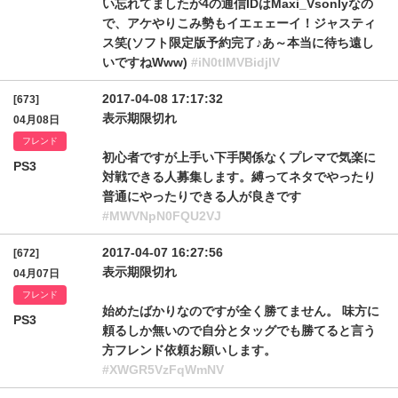
い忘れてましたが4の通信IDはMaxi_Vsonlyなの
で、アケやりこみ勢もイエェェーイ！ジャスティ
ス笑(ソフト限定版予約完了♪あ～本当に待ち遠し
いですねWww)
#iN0tIMVBidjlV
2017-04-08 17:17:32
[673]
表示期限切れ
04月08日
フレンド
初心者ですが上手い下手関係なくプレマで気楽に
PS3
対戦できる人募集します。縛ってネタでやったり
普通にやったりできる人が良きです
#MWVNpN0FQU2VJ
2017-04-07 16:27:56
[672]
表示期限切れ
04月07日
フレンド
始めたばかりなのですが全く勝てません。 味方に
PS3
頼るしか無いので自分とタッグでも勝てると言う
方フレンド依頼お願いします。
#XWGR5VzFqWmNV