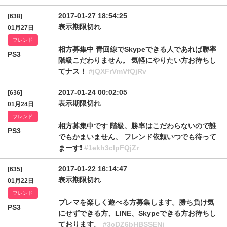
2017-01-27 18:54:25
[638]
表示期限切れ
01月27日
フレンド
相方募集中 青回線でSkypeできる人であれば勝率
PS3
階級こだわりません。 気軽にやりたい方お待ちし
てナス！
#jQXFrVmVfQjRv
2017-01-24 00:02:05
[636]
表示期限切れ
01月24日
フレンド
相方募集中です 階級、勝率はこだわらないので誰
PS3
でもかまいません、 フレンド依頼いつでも待って
まーす❗
#1ekh3clpFQjZr
2017-01-22 16:14:47
[635]
表示期限切れ
01月22日
フレンド
プレマを楽しく遊べる方募集します。勝ち負け気
PS3
にせずできる方、LINE、Skypeできる方お待ちし
ております。
#3cDZ6bHBSSENj