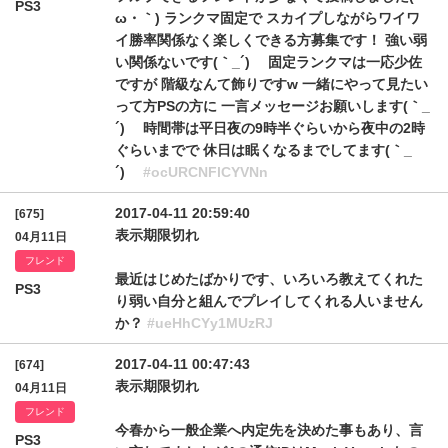
PS3
ω・｀) ランクマ固定で スカイプしながらワイワ
イ勝率関係なく楽しくできる方募集です！ 強い弱
い関係ないです(｀_´)ゞ 固定ランクマは一応少佐
ですが 階級なんて飾りですw 一緒にやって見たい
って方PSの方に 一言メッセージお願いします(｀_
´)ゞ 時間帯は平日夜の9時半ぐらいから夜中の2時
ぐらいまでで 休日は眠くなるまでしてます(｀_
´)ゞ
#ocURCNFlCYVNn
2017-04-11 20:59:40
[675]
表示期限切れ
04月11日
フレンド
最近はじめたばかりです、いろいろ教えてくれた
PS3
り弱い自分と組んでプレイしてくれる人いません
か？
#ueHhCYy1MUzRJ
2017-04-11 00:47:43
[674]
表示期限切れ
04月11日
フレンド
今春から一般企業へ内定先を決めた事もあり、言
PS3