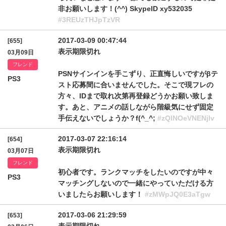
非お願いします！(^^) SkypeID xy532035
#3REUzTHJpTzVR
2017-03-09 00:47:44
[655]
表示期限切れ
03月09日
フレンド
PSNサインインを手こずり、正直悔しいですがβテ
PS3
スト応募間に合いませんでした。そこで現フレの
方々、IDまで取れ次第再登録どうかお願い致しま
す。あと、アニメの話しながら階級気にせず固定
手伝えないでしょうか？f(^_^;
#zQlNOeVNENjlv
2017-03-07 22:16:14
[654]
表示期限切れ
03月07日
フレンド
初心者です。ランクマッチをしたいのですが中々
PS3
マッチングしないので一緒にやっていただける方
いましたらお願いします！
#zMWpJQ0E3aTgw
2017-03-06 21:29:59
[653]