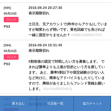
2016-09-24 20:27:30
[595]
表示期限切れ
09月24日
フレンド
土日主、兄アカウントで(昨年からアケも)していま
PS3
すが相変わらず弱いです。黄色回線でも良ければ
一緒に固定やりませんか？
#XME1URE9tUTV3
2016-09-24 15:31:45
[594]
表示期限切れ
09月24日
フレンド
5割前後の固定で対戦したい方を募集します。 で
PS3
きれば勝率よりも上達が目的という方を探してい
ます。 あと、勝率5割以下や固定経験が少ない人
など向けに、簡単なアドバイスをしたりしていま
すので、興味がありましたらフレンド登録お願い
します。
#3cVVuRE03dkVj
2016-09-17 10:30:03
[592]
書き込む
伝言板一覧
協力チャット
表示期限切れ
09月17日
フレンド