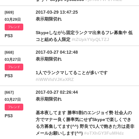
2017-03-29 13:47:25
[669]
表示期限切れ
03月29日
フレンド
Skypeしながら固定ランクマ出来るフレ募集中 低
PS3
コと組める人限定
#tZUpkYVpQLTZJ
2017-03-27 04:12:48
[668]
表示期限切れ
03月27日
フレンド
1人でランクマしてることが多いです
PS3
#iWWVldVJKeXRZ
2017-03-27 02:26:44
[667]
表示期限切れ
03月27日
フレンド
基本夜してます 勝率5割のエンジョイ勢 社会人の
PS3
方でマナー良く勝率気にせずSkypeで楽しくでき
る方募集してます(^^) 野良で1人で飽きた方は是非
メールお願いします(^^)
#oTXhGY3FuMHdz