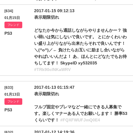
2017-01-15 09:12:13
[634]
表示期限切れ
01月15日
フレンド
どなたか今から通話しながらやりませんかー？ 強
PS3
い弱いは気にしないで良いです。 とにかくわいわ
い盛り上がりながら出来たらそれで良いんです！
＼(^o^)／← 負けたらお互いに励まし合いながら
やればいいんだよ！ あ、ほんとにどなたでもお待
ちしてます！ SkypeID xy532035
#TRk90clNKaWRV
2017-01-13 01:15:47
[633]
表示期限切れ
01月13日
フレンド
フルブ固定やプレマなど一緒にできる人募集で
PS3
す。楽しくマナーある人でお願いします！ 勝率53
くらいです！
#FQXFWUFJmQ0E4
2017-01-12 14:19:36
[632]