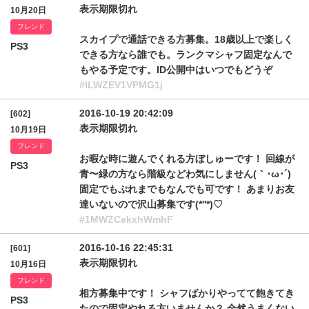
表示期限切れ
10月20日
フレンド
スカイプで通話できる方募集。18歳以上で楽しく
PS3
できる方なら誰でも。ランクマシャフ固定なんで
もやる予定です。ID公開中はいつでもどうぞ
#lLWZEV1VPMG1j
2016-10-19 20:42:09
[602]
表示期限切れ
10月19日
フレンド
お暇な時に遊んでくれる方ぼしゅーです！ 回線が
PS3
青〜緑の方なら階級などわ気にしません(｀･ω･´)
固定でもぷれまでもなんでも可です！ あまりお友
達いないので沢山募集です(*''*)♡
#1MWZCekxhWmhF
2016-10-16 22:45:31
[601]
表示期限切れ
10月16日
フレンド
相方募集中です！ シャフばかりやってて飽きてき
PS3
たので固定やれる方いませんか？ 全然うまくない