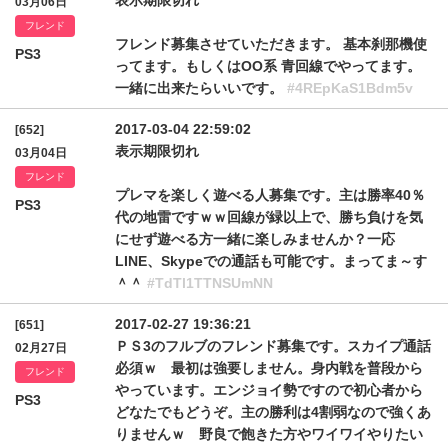
表示期限切れ
03月06日
フレンド
フレンド募集させていただきます。 基本刹那機使
PS3
ってます。もしくはOO系 青回線でやってます。
一緒に出来たらいいです。
#4REpKaS1Bdm5v
2017-03-04 22:59:02
[652]
表示期限切れ
03月04日
フレンド
プレマを楽しく遊べる人募集です。主は勝率40％
PS3
代の地雷ですｗｗ回線が緑以上で、勝ち負けを気
にせず遊べる方一緒に楽しみませんか？一応
LINE、Skypeでの通話も可能です。まってま～す
＾＾
#TdTl1TTNSUmNN
2017-02-27 19:36:21
[651]
ＰＳ3のフルブのフレンド募集です。スカイプ通話
02月27日
必須ｗ 最初は強要しません。身内戦を普段から
フレンド
やっています。エンジョイ勢ですので初心者から
PS3
どなたでもどうぞ。主の勝利は4割弱なので強くあ
りませんｗ 野良で飽きた方やワイワイやりたい