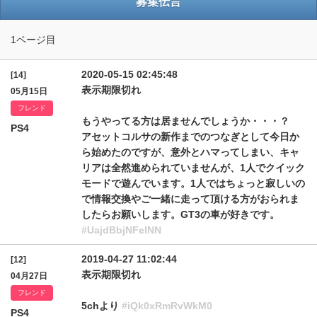
募集伝言
1ページ目
2020-05-15 02:45:48
[14]
表示期限切れ
05月15日
フレンド
もうやってる方は居ませんでしょうか・・・？
PS4
アセットコルサの新作までのつなぎとして今日か
ら始めたのですが、意外とハマってしまい、キャ
リアは全然進められていませんが、1人でクイック
モードで遊んでいます。1人ではちょっと寂しいの
で情報交換やご一緒に走って頂ける方がおられま
したらお願いします。GT3の車が好きです。
#UajdBbjNFelNN
2019-04-27 11:02:44
[12]
表示期限切れ
04月27日
フレンド
5chより
#iQk0xRmRvWkM0
PS4