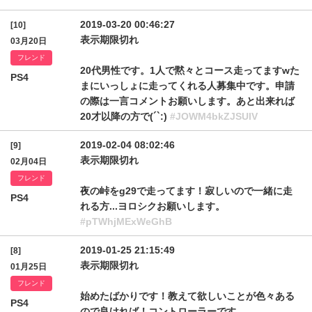
2019-03-20 00:46:27
[10]
表示期限切れ
03月20日
フレンド
20代男性です。1人で黙々とコース走ってますwた
PS4
まにいっしょに走ってくれる人募集中です。申請
の際は一言コメントお願いします。あと出来れば
20才以降の方で(´`:)
#JOWM4bkZJSUlV
2019-02-04 08:02:46
[9]
表示期限切れ
02月04日
フレンド
夜の峠をg29で走ってます！寂しいので一緒に走
PS4
れる方...ヨロシクお願いします。
#pTWhjMExWeGhB
2019-01-25 21:15:49
[8]
表示期限切れ
01月25日
フレンド
始めたばかりです！教えて欲しいことが色々ある
PS4
ので良ければ！コントローラーです