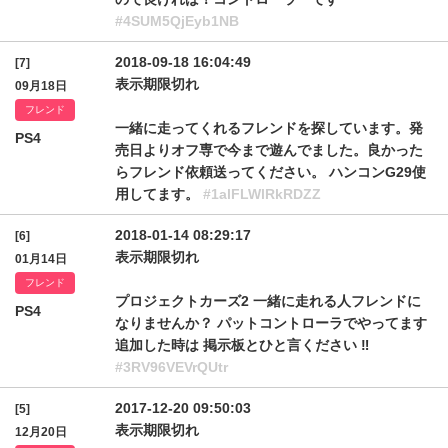
#4SUM5QjEyb1NB
2018-09-18 16:04:49
[7]
表示期限切れ
09月18日
フレンド
一緒に走ってくれるフレンドを探しています。発
PS4
売日よりオフ専で今まで遊んでました。良かった
らフレンド依頼送ってください。 ハンコンG29使
用してます。
#1alFLWlRkRDZZ
2018-01-14 08:29:17
[6]
表示期限切れ
01月14日
フレンド
プロジェクトカーズ2 一緒に走れる人フレンドに
PS4
なりませんか？ パットコントローラでやってます
追加した時は 掲示板とひと言ください ‼️
#3RV96VEVrQUtr
2017-12-20 09:50:03
[5]
表示期限切れ
12月20日