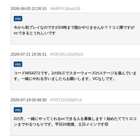
2026-08-05 22:26:10
#kdFFlY1BxaS1B
PS5
今から初プレイなのですが24時まで誰かやりませんか？？コミ障ですが
vcできるとうれしいです
2026-07-21 19:36:31
#IOE1RLUZwSVp3
PS5
コード0654271です。2のDLCでスターウォーズのステージを遊んでいま
す。一緒にやれる方いましたらお願いします。VCなしです。
2026-07-19 00:48:30
#TWTJJUS0taFU4
PS5
2の方、一緒にやってくれるvcできる人を募集します！始めたてでトロコ
ンまでやるつもりです。平日20前後、土日メインです😊