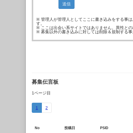
※ 管理人が管理人としてここに書き込みをする事
す。
※ ここは出会い系サイトではありません。異性と
※ 募集以外の書き込みに対しては削除＆規制する
募集伝言板
1ページ目
1
2
No
投稿日
PSID