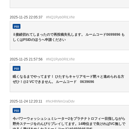
2025-11-25 22:05:37
#NQ1Ryb0RILVNr
PS5
⇩接続切れてしまったので再投稿失礼します。 ルームコード0699896 も
しくはPSIDのほうへ申請ください
2025-11-25 21:57:56
#NQ1Ryb0RILVNr
PS5
眠くなるまでやってます！ ひたすらキャリアモード黙々と進められる方
ぜひ！@2 VCできません。 ルームコード 0639696
2025-11-24 12:20:11
#NcHlhNm1raDdv
PS5
今パワーウォッシュシュミレーター2をプラチナトロフィー目指しながら
野外ステージをのんびりプレイしてます。14時位まで良ければVC無しで
ゆるく遊びませんか？ルームコードは0450946です。