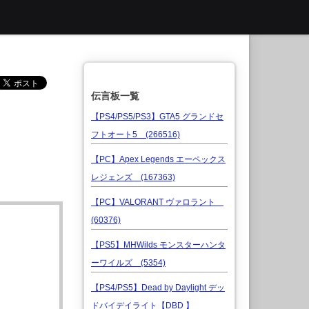
伝言板一覧
【PS4/PS5/PS3】GTA5 グランドセ
フトオート5 (266516)
【PC】Apex Legends エーペックス
レジェンズ (167363)
【PC】VALORANT ヴァロラント
(60376)
【PS5】MHWilds モンスターハンタ
ーワイルズ (5354)
【PS4/PS5】Dead by Daylight デッ
ドバイデイライト【DBD 】