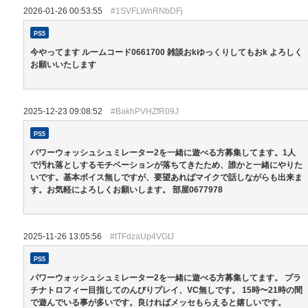
2026-01-26 00:53:55
#1SVFLWnRNbDFj
PS5
今やってます ルームコード0661700 雑談おkゆっくりしてもおk よろしく
お願いいたします
2025-12-23 09:08:52
#BakhPVHZfR09J
PS5
パワーウォッシュシュミレーター2を一緒に遊べる方募集してます。1人
で汚れ落としするモチベーションが落ちてきたため、誰かと一緒にやりた
いです。基本ボイス無しですが、要望あればマイクで話しながらも出来ま
す。お気軽によろしくお願いします。 部屋0677978
2025-11-26 13:05:56
#tTFdzaUp4VGtJ
PS5
パワーウォッシュシュミレーター2を一緒に遊べる方募集してます。 プラ
チナトロフィー目指してのんびりプレイ、VC無しです。 15時〜21時の間
で遊んでいる事が多いです。良ければメッセもらえると嬉しいです。