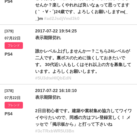
PS4
せんか？楽しくやれれば良いなぁって思ってます
(｀・∀・´)24歳です、よろしくお願いしますm(_
_)m
#ad2JsdjVmd3k0
2017-07-22 19:54:25
[379]
表示期限切れ
07月22日
フレンド
誰かレベル上げしませんかー？こちら24レベルが
PS4
二人です。裏ボスのために強くしておきたいで
す。 30代近い人もしくはそれ以上の方を募集して
います。よろしくお願いします。
#5U3dteHlQbEdN
2017-07-22 16:10:10
[378]
表示期限切れ
07月22日
フレンド
2日目初心者です。建築や素材集め協力してワイワ
PS4
イやりたいので、同感の方はフレ登録宜しく！ メ
ッセで「掲示板から」と打って下さいね
#3cTRxbWR5U3Bn