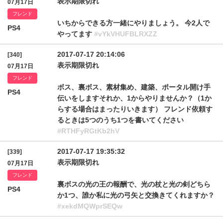
表示期限切れ
07月17日
フレンド
いちからできる方一緒にやりましょう。 今2人で
PS4
やってます
#vYkVHUFBLRXZZ
2017-07-17 20:14:06
[340]
表示期限切れ
07月17日
フレンド
ボス、裏ボス、素材集め、建築、ポータル開け手
PS4
伝いをしますそれか、1からやりませんか？（1か
らする場合はまったりいきます） フレンド依頼す
るときは5つのうち1つを書いてください
#RTHFyRGtKb2hV
2017-07-17 19:35:32
[339]
表示期限切れ
07月17日
フレンド
裏ボスの光の王の報酬で、光の杖と光の剣どちら
PS4
か1つ、誰か私に光の弓矢と交換きてくれますか？
#xekdMQWprSEQw