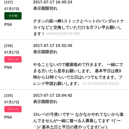
2017-07-17 16:45:24
[337]
表示期限切れ
07月17日
その他
チタンの延べ棒1ストックとペットのパンダorトナ
PS4
カイなどと交換していただける方フレ甲お願いし
ます！
#BOHlXZlRJTVBF
2017-07-17 15:32:45
[336]
表示期限切れ
07月17日
フレンド
やることないので建築進めて行きます。 一緒にで
PS4
きる方いたら是非お願いします。 基本平日は夜8
時から12時ぐらいで土日はいつでもできます。フ
レンド申請お願いします。
#vYkVHUFBLRXZZ
2017-07-17 15:04:42
[335]
表示期限切れ
07月17日
フレンド
15レベの弓使いですー なかなかやれてないから進
PS4
んでませんが一緒に遊べる人募集してますヾ(´ー
｀)ﾉ 基本土日と平日の夜やってます(´ω`)