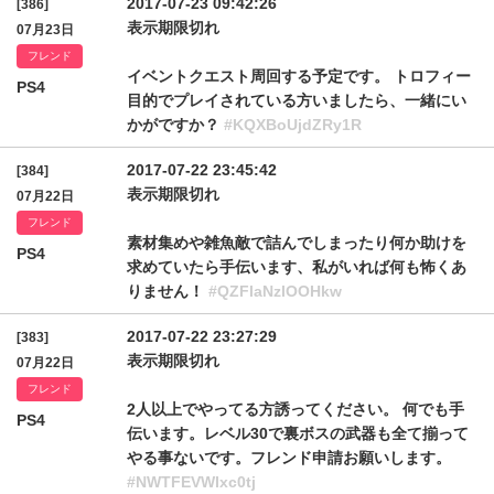
2017-07-23 09:42:26
[386]
表示期限切れ
07月23日
フレンド
イベントクエスト周回する予定です。 トロフィー
PS4
目的でプレイされている方いましたら、一緒にい
かがですか？
#KQXBoUjdZRy1R
2017-07-22 23:45:42
[384]
表示期限切れ
07月22日
フレンド
素材集めや雑魚敵で詰んでしまったり何か助けを
PS4
求めていたら手伝います、私がいれば何も怖くあ
りません！
#QZFlaNzlOOHkw
2017-07-22 23:27:29
[383]
表示期限切れ
07月22日
フレンド
2人以上でやってる方誘ってください。 何でも手
PS4
伝います。レベル30で裏ボスの武器も全て揃って
やる事ないです。フレンド申請お願いします。
#NWTFEVWIxc0tj