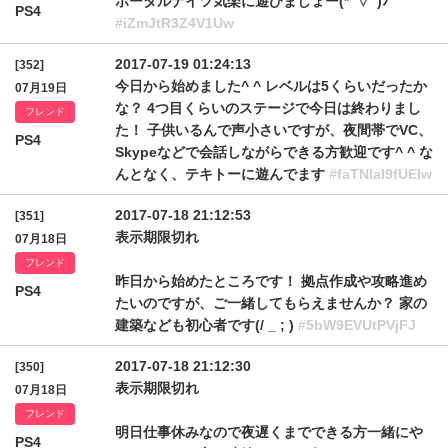
ポータルナイツ気楽に遊びましょー(*ﾟ▽ﾟ)ﾉ
PS4
#iZmJtR3Z4V1Uw
2017-07-19 01:24:13
[352]
今日から始めました^ ^ レベルは5くらいだったか
07月19日
な？ 4つ目くらいのステージで今日は終わりまし
フレンド
た！ 子供いるんで声小さいですが、夜間帯でVC、
PS4
Skypeなどで会話しながらできる方歓迎です^ ^ な
んとなく、テキトーに遊んでます
#faTNIal9fUEIw
2017-07-18 21:12:53
[351]
表示期限切れ
07月18日
フレンド
昨日から始めたところです！ 拠点作成や攻略進め
PS4
たいのですが、ご一緒してもらえませんか？ 家の
建築なども初心者です(/ _ ; )
#5bW9EVUtPVjFJ
2017-07-18 21:12:30
[350]
表示期限切れ
07月18日
フレンド
明日仕事休みなので夜遅くまでできる方一緒にや
PS4