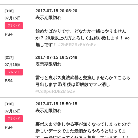
2017-07-15 20:05:20
[318]
表示期限切れ
07月15日
フレンド
始めたばかりです、どなたか一緒にやりません
PS4
か？ 20歳以上の方よろしくお願い致します！ vc
無しです！
#2bFRZRzFhYnFz
2017-07-15 16:57:48
[317]
表示期限切れ
07月15日
フレンド
雷弓と裏ボス魔法武器と交換しませんか？こちら
PS4
弓出します 取引後は即解散でフレ消し
#Cd0puRDk2MGZv
2017-07-15 15:50:15
[316]
表示期限切れ
07月15日
フレンド
裏ボスまで倒しやる事が無くなってしまったので
PS4
新しいデータでまた最初からやろうと思ってま
す。一緒にやってくれる人募集しています。もし