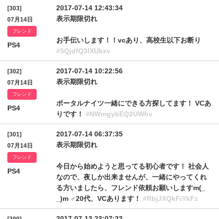
2017-07-14 12:43:34
[303]
表示期限切れ
07月14日
フレンド
お手伝いします！！vcあり、高校生以下お断り
PS4
#5QjdfQ3lXUkxv
2017-07-14 10:22:56
[302]
表示期限切れ
07月14日
フレンド
ポータルナイツ一緒にできる方探してます！ VCあ
PS4
りです！
#NWmgybEQ2UWhv
2017-07-14 06:37:35
[301]
表示期限切れ
07月14日
フレンド
今日から始めようと思ってる初心者です！ 社会人
PS4
なので、夜しか出来ませんが、一緒にやってくれ
る方いましたら、フレンド依頼お願いしますm(_
_)m ♂20代、VCあります！
#RbjJXQkFiYkFz
2017-07-13 23:07:23