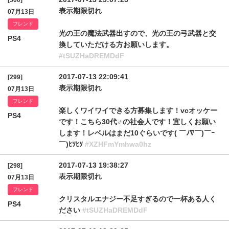
[300]
表示期限切れ
07月13日
フレンド
光の王の魔法武器出すので、光の王の弓武器と交
PS4
換していただける方お願いします。
#tSUZHaDREMDdF
2017-07-13 22:09:41
[299]
表示期限切れ
07月13日
フレンド
楽しくワイワイできる方募集します！vcオッケー
PS4
です！こちら30代♂の社会人です！宜しくお願い
します！レベルはまだ10ぐらいです( ￣ﾉ∇￣)￣ｰ
￣)ﾋｿﾋｿ
#XZHFmYmhwa0hz
2017-07-13 19:38:27
[298]
表示期限切れ
07月13日
フレンド
クリスタルエナジー不足すぎるので一杯ある人く
PS4
ださい
#tSUZHaDREMDdF