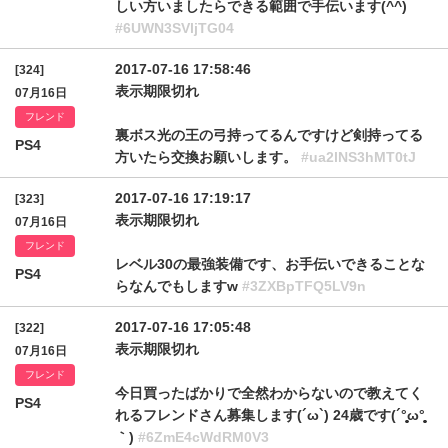
しい方いましたらできる範囲で手伝います(^^)
#6UWN3SVljTG04
2017-07-16 17:58:46
[324]
表示期限切れ
07月16日
フレンド
裏ボス光の王の弓持ってるんですけど剣持ってる
PS4
方いたら交換お願いします。
#ua2lNS3hMT0tJ
2017-07-16 17:19:17
[323]
表示期限切れ
07月16日
フレンド
レベル30の最強装備です、お手伝いできることな
PS4
らなんでもしますw
#3ZXBpTFQ5LV9n
2017-07-16 17:05:48
[322]
表示期限切れ
07月16日
フレンド
今日買ったばかりで全然わからないので教えてく
PS4
れるフレンドさん募集します(´ω`) 24歳です(´°̥̥̥̥̥̥̥̥ω°̥̥̥̥̥̥̥̥
｀)
#6ZmE4cWdRM0V3