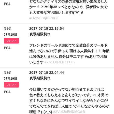
どなたかクティリスの墓の攻略お願い出来ません
PS4
かー？？\❤︎/ 敵35レベとかなので、猛者様w 女で
も大丈夫な方お願いします\(°∀° )/
#UZ2dEVjhiVXFn
2017-07-19 22:15:54
[360]
表示期限切れ
07月19日
フレンド
フレンドのワールド進めてて全然自分のワールド
PS4
進んでないので手伝って 頂ける人募集中！！ 年齢
は関係ありません 自分は中二です Vcありでお願
いします
#xb1E0REhZTEtn
2017-07-19 22:04:44
[359]
表示期限切れ
07月19日
フレンド
今日届いてまだやってない初心者でもよければ
PS4
色々教えてもらえるとありがたいです。30才男で
す！ちなみにみんなでワイワイしながらとかにが
てなんでできれば二人位で でvcしながらやるのが
理想です(>_<)
#2VldJcENDMGdB