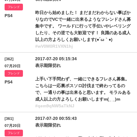
フレンド
昨日から始めました！ まだまだわからない事ばか
PS4
りなのでVCで一緒に出来るようなフレンドさん募
集中です。 ワールドに行って手伝いやレベリング
したり、その逆でも大歓迎です！ 良識のある成人
以上の方よろしくお願いします(●´ω｀●)
#wV0M0R1VXN1hj
2017-07-20 05:15:34
[362]
表示期限切れ
07月20日
フレンド
上手い下手問わず、一緒にできるフレさん募集。
PS4
こちらは一応裏ボスソロ討伐まで終わってるの
で、一通りの事は出来ると思います。 モラルある
成人以上の方よろしくお願いしますm(_ _)m
#qem9qNW5aTkNJ
2017-07-20 00:55:43
[361]
表示期限切れ
07月20日
フレンド