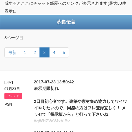
成するとここにチャット部屋へのリンクが表示されます(最大50件
表示)。
募集伝言
3ページ目
最新
1
2
3
4
5
2017-07-23 13:50:42
[387]
表示期限切れ
07月23日
フレンド
2日目初心者です。建築や素材集め協力してワイワ
PS4
イやりたいので、同感の方はフレ登録宜しく！ メ
ッセで「掲示板から」と打って下さいね
#qWHZVcVJxVlBv