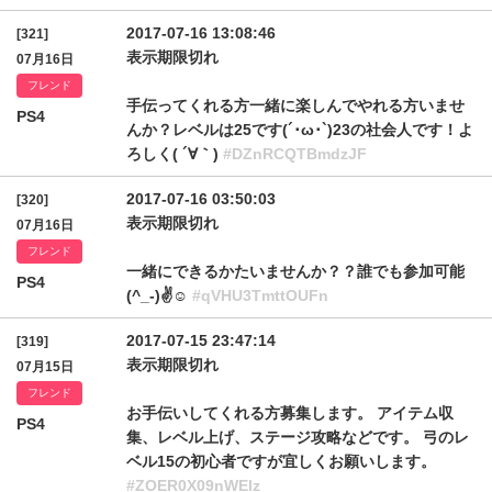
2017-07-16 13:08:46
[321]
表示期限切れ
07月16日
フレンド
手伝ってくれる方一緒に楽しんでやれる方いませ
PS4
んか？レベルは25です(´･ω･`)23の社会人です！よ
ろしく( ´∀｀)
#DZnRCQTBmdzJF
2017-07-16 03:50:03
[320]
表示期限切れ
07月16日
フレンド
一緒にできるかたいませんか？？誰でも参加可能
PS4
(^_-)✌☺
#qVHU3TmttOUFn
2017-07-15 23:47:14
[319]
表示期限切れ
07月15日
フレンド
お手伝いしてくれる方募集します。 アイテム収
PS4
集、レベル上げ、ステージ攻略などです。 弓のレ
ベル15の初心者ですが宜しくお願いします。
#ZOER0X09nWElz