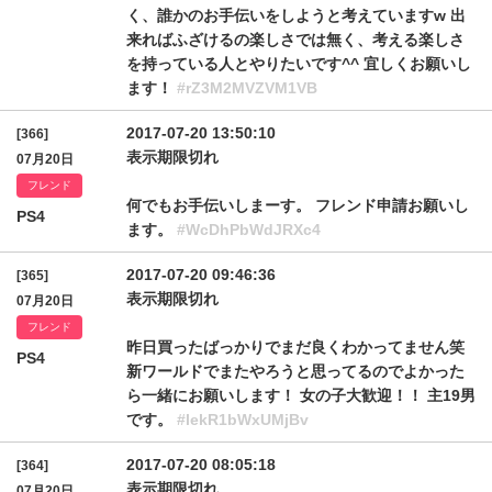
く、誰かのお手伝いをしようと考えていますw 出
来ればふざけるの楽しさでは無く、考える楽しさ
を持っている人とやりたいです^^ 宜しくお願いし
ます！
#rZ3M2MVZVM1VB
2017-07-20 13:50:10
[366]
表示期限切れ
07月20日
フレンド
何でもお手伝いしまーす。 フレンド申請お願いし
PS4
ます。
#WcDhPbWdJRXc4
2017-07-20 09:46:36
[365]
表示期限切れ
07月20日
フレンド
昨日買ったばっかりでまだ良くわかってません笑
PS4
新ワールドでまたやろうと思ってるのでよかった
ら一緒にお願いします！ 女の子大歓迎！！ 主19男
です。
#lekR1bWxUMjBv
2017-07-20 08:05:18
[364]
表示期限切れ
07月20日