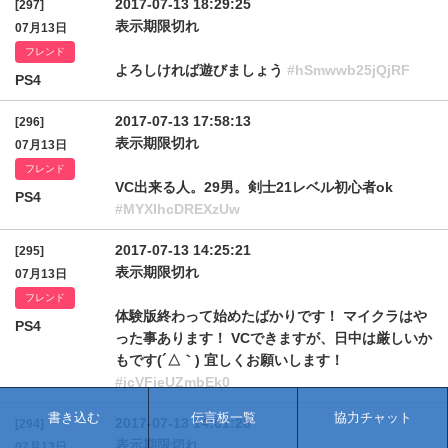
2017-07-13 18:29:25
[297]
表示期限切れ
07月13日
フレンド
よろしければ遊びましょう
#hSmwwb25jQjRF
PS4
2017-07-13 17:58:13
[296]
表示期限切れ
07月13日
フレンド
VC出来る人。29男。剣士21レベル初心者ok
PS4
#MYXlhcDREXzUw
2017-07-13 14:25:21
[295]
表示期限切れ
07月13日
フレンド
体験版終わって始めたばかりです！ マイクラはや
PS4
った事あります！ VCできますが、日中は厳しいか
もです(´△｀) 宜しくお願いします！
#jcVFieUZmbEk0
書き込む
伝言板一覧
協力チャット
2017-07-13 14:01:28
[294]
表示期限切れ
07月13日