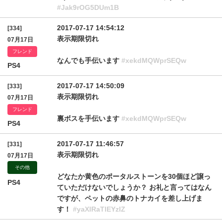
#Jak9rOG5DUm1B
2017-07-17 14:54:12
[334]
表示期限切れ
07月17日
フレンド
なんでも手伝います
#xekdMQWprSEQw
PS4
2017-07-17 14:50:09
[333]
表示期限切れ
07月17日
フレンド
裏ボスを手伝います
#xekdMQWprSEQw
PS4
2017-07-17 11:46:57
[331]
表示期限切れ
07月17日
その他
どなたか黄色のポータルストーンを30個ほど譲っ
PS4
ていただけないでしょうか？ お礼と言ってはなん
ですが、ペットの赤鼻のトナカイを差し上げま
す！
#yaXlRaTlEYzlZ