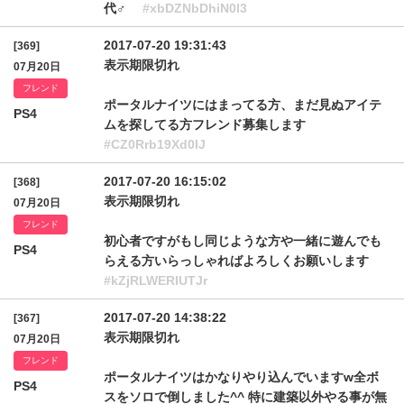
代♂
#xbDZNbDhiN0l3
2017-07-20 19:31:43
[369]
表示期限切れ
07月20日
フレンド
ポータルナイツにはまってる方、まだ見ぬアイテ
PS4
ムを探してる方フレンド募集します
#CZ0Rrb19Xd0lJ
2017-07-20 16:15:02
[368]
表示期限切れ
07月20日
フレンド
初心者ですがもし同じような方や一緒に遊んでも
PS4
らえる方いらっしゃればよろしくお願いします
#kZjRLWERIUTJr
2017-07-20 14:38:22
[367]
表示期限切れ
07月20日
フレンド
ポータルナイツはかなりやり込んでいますw全ボ
PS4
スをソロで倒しました^^ 特に建築以外やる事が無