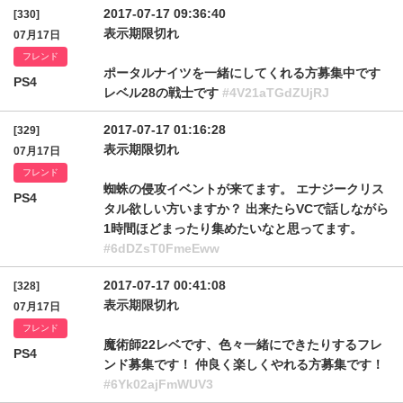
2017-07-17 09:36:40
[330]
表示期限切れ
07月17日
フレンド
ポータルナイツを一緒にしてくれる方募集中です
PS4
レベル28の戦士です
#4V21aTGdZUjRJ
2017-07-17 01:16:28
[329]
表示期限切れ
07月17日
フレンド
蜘蛛の侵攻イベントが来てます。 エナジークリス
PS4
タル欲しい方いますか？ 出来たらVCで話しながら
1時間ほどまったり集めたいなと思ってます。
#6dDZsT0FmeEww
2017-07-17 00:41:08
[328]
表示期限切れ
07月17日
フレンド
魔術師22レベです、色々一緒にできたりするフレ
PS4
ンド募集です！ 仲良く楽しくやれる方募集です！
#6Yk02ajFmWUV3