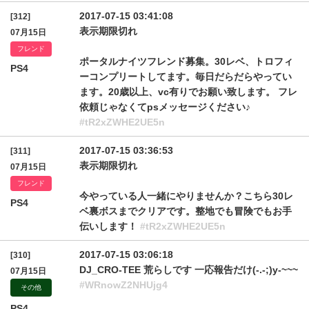
2017-07-15 03:41:08
[312]
表示期限切れ
07月15日
フレンド
ポータルナイツフレンド募集。30レベ、トロフィ
PS4
ーコンプリートしてます。毎日だらだらやってい
ます。20歳以上、vc有りでお願い致します。 フレ
依頼じゃなくてpsメッセージください♪
#tR2xZWHE2UE5n
2017-07-15 03:36:53
[311]
表示期限切れ
07月15日
フレンド
今やっている人一緒にやりませんか？こちら30レ
PS4
ベ裏ボスまでクリアです。整地でも冒険でもお手
伝いします！
#tR2xZWHE2UE5n
2017-07-15 03:06:18
[310]
DJ_CRO-TEE 荒らしです 一応報告だけ(-.-;)y-~~~
07月15日
#WRnowZ2NHUjg4
その他
PS4