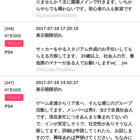
りませんか？主に建築メインで行きます。いちか
らやらでも構わないです。初心者の人も歓迎です
#Qdm1aMFhKWDFj
2017-07-18 17:20:15
[349]
表示期限切れ
07月18日
フレンド
サッカーをやるスタジアム作成のお手伝いしても
PS4
らえる方探してます。 20歳以上、社会人の方、最
低限のマナーがある人でお願いしますm(_ _)m
#BS21NLTRmNi0w
2017-07-18 14:52:27
[347]
表示期限切れ
07月18日
フレンド
ゲーム友達からリア友へ、そんな感じのグループ
PS4
活動してます。メンバーは男3、女2で全員社会人
です。現在多忙につきあんまり集まれてないの
で、インが安定しそうで、社交性がありそうな人
探してます。詳細は申請してくれたら、お話しま
すので、興味あれば声掛けてください。ちなみに