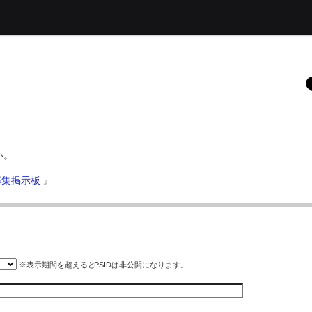
い。
ド募集掲示板
』
※表示期間を超えると
PSID
は非公開になります。