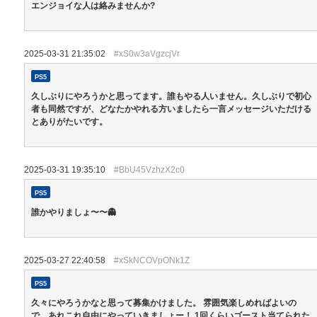
エンジョイな人は絡みませんか?
2025-03-31 21:35:02
#xS0w3aVgzcjVr
PS5
久しぶりにやろうかと思ってます。誰もやる人いません。久しぶりで初心
者も同然ですが、どなたかやれる方いましたら一言メッセージいただける
とありがたいです。
2025-03-31 19:35:10
#BbU45VzhzX2c0
PS5
誰かやりましょ〜〜👻
2025-03-27 22:40:58
#xSkNCOVpONk1Z
PS5
久々にやろうかなと思って募集かけました。 雰囲気楽しめればよいの
で、あれこれ自由にやっていきましょー！ 1回くらいゴースト当てられた