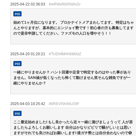
2025-04-22 02:36:03
#wRWxRb0NIdnZv
PS5
始めて1ヶ月位になります。 プロかナイトメアまわしてます。 特定はちゃ
んとやりますが、基本的にエンジョイ勢です！初心者の方も募集してます
ので是非申請してください。ファズモの人口を増やそう！！
2025-04-20 01:20:21
#TUDhfMHh6M0dZ
PS5
一緒にやりませんか？ ハント回避や足音で特定するのはやった事があり
ません。SAN値が低くなったら怖くて動けません笑そんな雑魚ですが一
緒にやりませんか？
2025-04-03 10:25:42
#6REVISHAtU29F
PS5
ここ最近始めました❕ もし良かったら近々一緒に遊びましょうって 人が居
ましたらよろしくお願いします 自分はかなりビビリで騒がしいとは思い
ますがそれでも良ければお願いします❕ 後ガチ勢とは自分合わないので😅