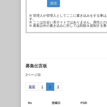
※ 管理人が管理人としてここに書き込みをする事
す。
※ ここは出会い系サイトではありません。異性と
※ 募集以外の書き込みに対しては削除＆規制する
募集伝言板
2ページ目
最新
1
2
3
No
投稿日
PSID