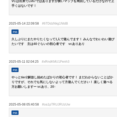
VCは出来てLv67ではありますが狭いマップを周回しているだけなので上
手くはないです！
2025-05-14 22:09:58
#6TDdzNkg1NldB
PS5
久しぶりにまたやりたくなって1人で遊んでます！ みんなでわいわい遊び
たいです 主は40ぐらいの初心者です vcありあり
2025-05-11 02:04:25
#xRndKMU1Penh3
PS5
やっとtier2解放し始めたばかりの初心者です！ まだわからないことばか
りですが、それでも気にしないよって方遊んでください！ 楽しく遊べる
方お願いしますー vcあり、20↑
2025-05-08 05:40:58
#oa1pTRUJRUzUw
PS5