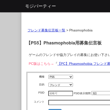
モジパーティー
フレンド募集伝言板一覧
>
Phasmophobia
【PS5】Phasmophobia用募集伝言板
ゲームのフレンドや協力プレイの募集にお使い下さ
PC版はこちら→
『
【PC】Phasmophobia フレン
機種
目的
PSID
PSID
表示期間
コメント