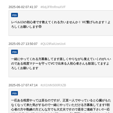
2025-06-02 07:41:37
#6djJFRnRnaXVF
PS5
レベル13の初心者です教えてくれる方いませんか！ VC繋げられます！よ
ろしくお願いします🥺
2025-05-27 13:50:07
#QU2tRalUzeUo4
PS5
一緒にやってくれる方募集してます楽しくやりながら覚えていくのがいい
のである程度マナーを守ってVCで出来る人初心者さんも歓迎してますよ
ろしくお願いします
2025-05-17 07:47:14
#zX1hINS00RXZB
PS5
一応ある程度やっては居るのですが、正直一人でやっていると心臓がもた
なくなって来た気がするので一緒にやっていただける方募集してます‼︎初
心者の方や熟練の方どんな方でも大丈夫ですので是非ご連絡下さい‼︎一応