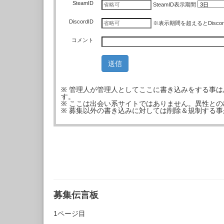
SteamID
SteamID
表示期間
DiscordID
※表示期間を超えるとDisco
コメント
※ 管理人が管理人としてここに書き込みをする事
す。
※ ここは出会い系サイトではありません。異性と
※ 募集以外の書き込みに対しては削除＆規制する
募集伝言板
1ページ目