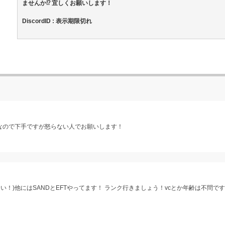
ませんか⁉︎ 宜しくお願いします！
DiscordID : 表示期限切れ
4なので下手ですが怒らない人でお願いします！
！)他にはSANDとEFTやってます！ ランク行きましょう！vcとか年齢は不問で