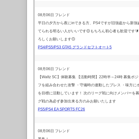
08月06日
フレンド
平日の夕方から夜にinできる方、PS4ですが旧強盗から新
てられる明るい人がいいです😊もちろん初心者も歓迎です🔰私
ろしくお願いします🙃
PS4/PS5/PS3 GTA5 グランドセフトオート5
08月06日
フレンド
【Waltz SC】体験募集 【活動時間】22時半～24時 募集
フを組み合わせた攻撃 ・守備時の連動したプレス ・味方に
を目標に活動しています！ 次のリーグ戦に向けメンバーを
グ戦の為必ず参加出来る方のみお願いたします
PS5/PS4 EA SPORTS FC26
08月06日
フレンド