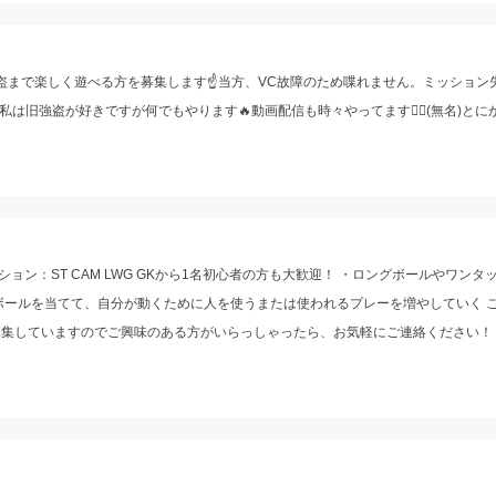
強盗まで楽しく遊べる方を募集します☝️当方、VC故障のため喋れません。ミッション
は旧強盗が好きですが何でもやります🔥動画配信も時々やってます🙋‍♀️(無名)と
ポジション：ST CAM LWG GKから1名初心者の方も大歓迎！ ・ロングボールやワン
ボールを当てて、自分が動くために人を使うまたは使われるプレーを増やしていく 
募集していますのでご興味のある方がいらっしゃったら、お気軽にご連絡ください！