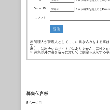
※表示期間を超えるとSkyp
DiscordID
※表示期間を超えるとDisco
コメント
※ 管理人が管理人としてここに書き込みをする事
す。
※ ここは出会い系サイトではありません。異性と
※ 募集以外の書き込みに対しては削除＆規制する
募集伝言板
5ページ目