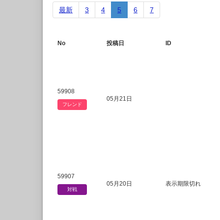
最新
3
4
5
6
7
No
投稿日
ID
59908
05月21日
フレンド
59907
05月20日
表示期限切れ
対戦