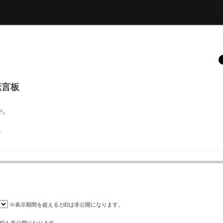
伝言板
い。
板
※表示期間を超えると
ID
は非公開になります。