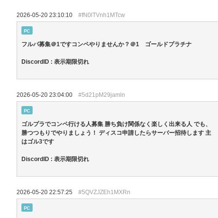
2026-05-20 23:10:10
#fN0lTVnh1MTcw
PC
フルパ募集＠1ですコンペやりませんか？＠1 ゴールドプラチナ
DiscordID : 表示期限切れ
2026-05-20 23:04:00
#5d21pM29jamln
PC
ゴルプラでコンペ行ける人募集 勝ち負け関係なく楽しく出来る人 でも、
勝つつもりでやりましょう！ ディスコ申請したらサーバー招待します 主
はゴル3です
DiscordID : 表示期限切れ
2026-05-20 22:57:25
#5QVZJZEh1MXRn
PC