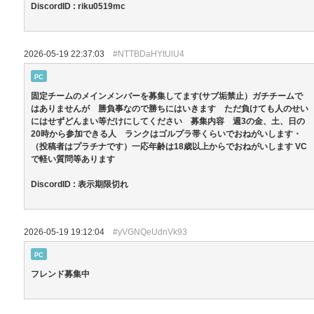
DiscordID : riku0519mc
2026-05-19 22:37:03
#NTTBDaHYtUlU4
PC
固定チームのメインメンバーを募集してます(サブ垢禁止）ガチチームで
はありませんが 勝負事なので勝ちにはいきます ただ負けても人のせい
にはせずどんまい等だけにしてください 募集内容 週3の金、土、日の
20時から参加できる人 ランクはゴルプラ帯くらいでおねがいします・
（投稿者はプラチナです）一応年齢は18歳以上からでおねがいします VC
で軽い質問等あります
DiscordID : 表示期限切れ
2026-05-19 19:12:04
#yVGNQeUdnVk93
PC
フレンド募集中