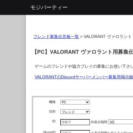
モジパーティー
フレンド募集伝言板一覧
>
VALORANT ヴァロラント
【PC】VALORANT ヴァロラント用募集
ゲームのフレンドや協力プレイの募集にお使い下さ
VALORANTのDiscordサーバーメンバー募集用掲示
機種
目的
ID
ID
表示期間
SkypeID