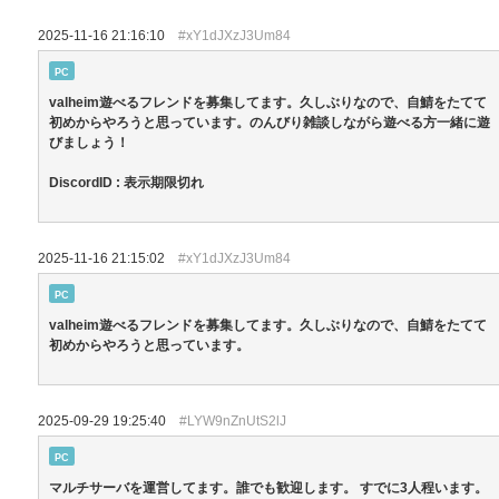
2025-11-16 21:16:10
#xY1dJXzJ3Um84
PC
valheim遊べるフレンドを募集してます。久しぶりなので、自鯖をたてて
初めからやろうと思っています。のんびり雑談しながら遊べる方一緒に遊
びましょう！
DiscordID : 表示期限切れ
2025-11-16 21:15:02
#xY1dJXzJ3Um84
PC
valheim遊べるフレンドを募集してます。久しぶりなので、自鯖をたてて
初めからやろうと思っています。
2025-09-29 19:25:40
#LYW9nZnUtS2lJ
PC
マルチサーバを運営してます。誰でも歓迎します。 すでに3人程います。