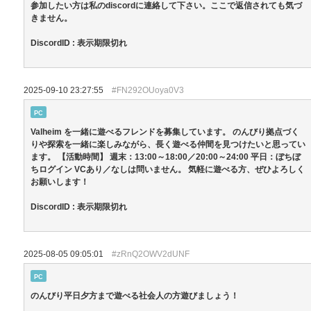
参加したい方は私のdiscordに連絡して下さい。ここで返信されても気づ
きません。
DiscordID : 表示期限切れ
2025-09-10 23:27:55
#FN292OUoya0V3
PC
Valheim を一緒に遊べるフレンドを募集しています。 のんびり拠点づく
りや探索を一緒に楽しみながら、長く遊べる仲間を見つけたいと思ってい
ます。 【活動時間】 週末：13:00～18:00／20:00～24:00 平日：ぼちぼ
ちログイン VCあり／なしは問いません。 気軽に遊べる方、ぜひよろしく
お願いします！
DiscordID : 表示期限切れ
2025-08-05 09:05:01
#zRnQ2OWV2dUNF
PC
のんびり平日夕方まで遊べる社会人の方遊びましょう！