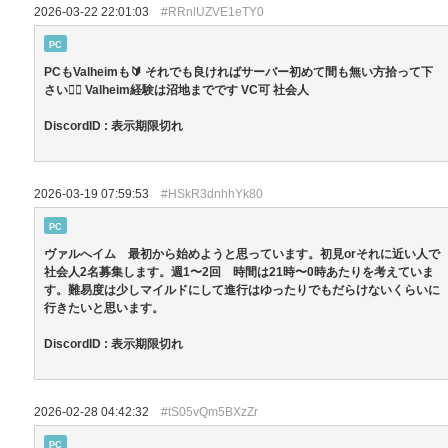
2026-03-22 22:01:03
#RRnlUZVE1eTY0
PC
PCもValheimも🔰 それでも良ければサーバー初めて間も無い方拾って下
さい🙇‍♂️ Valheim経験は沼地までです VC可 社会人
DiscordID : 表示期限切れ
2026-03-19 07:59:53
#HSkR3dnhhYk80
PC
ヴァルへイム 最初から始めようと思っています。初見orそれに近い人で
社会人2名募集します。週1〜2回 時間は21時〜0時あたりを考えていま
す。難易度は少しマイルドにして進行はゆったりでもだらけないくらいに
行きたいと思います。
DiscordID : 表示期限切れ
2026-02-28 04:42:32
#tS05vQm5BXzZr
PC