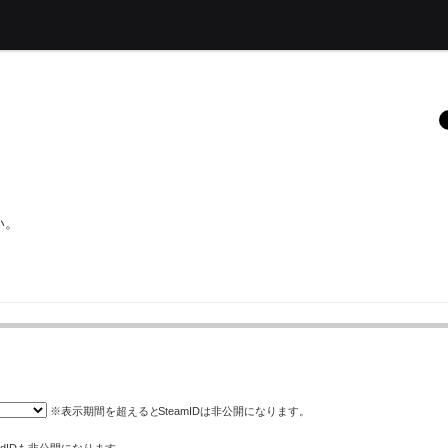
い。
※表示期間を超えると
SteamID
は非公開になります。