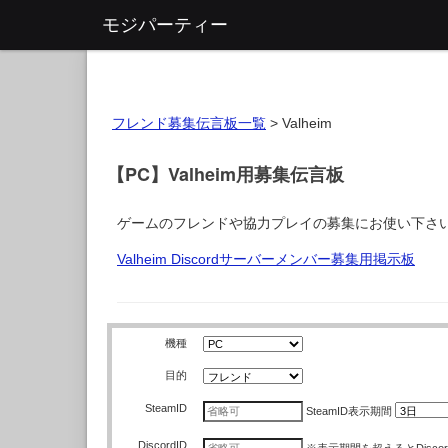
モジパーティー
フレンド募集伝言板一覧
>
Valheim
【PC】Valheim用募集伝言板
ゲームのフレンドや協力プレイの募集にお使い下さ
Valheim Discordサーバーメンバー募集用掲示板
機種
目的
SteamID
SteamID
表示期間
DiscordID