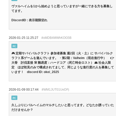
ヴァルヘイムを1から始めようと思っていますが一緒にできる方を募集し
てます。
DiscordID : 表示期限切れ
2026-01-25 11:25:27
#xMDB4MWhKOG5B
PC
🎮 定期サバイバルクラフト 参加者募集 週2回（火・土）に サバイバルク
ラフト系ゲームを遊んでいます。 ・第2期：Valheim（現在進行中） 👉
大骨 討伐直後 🛠 難易度：ハードコア（死亡時全ロスト） 👥 社会人限
定 ほぼ初見のみで構成されてまして、同じような進行度の人を募集して
います！ discord ID: okei_2025
2026-01-09 00:17:44
#WM1JUT01UeDFj
PC
久しぶりにバルヘイムのマルチしたいと思ってます。どなたか誘っていた
だけませんか？