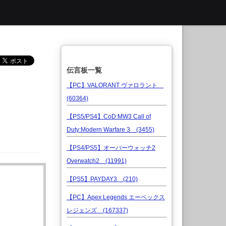
伝言板一覧
【PC】VALORANT ヴァロラント
(60364)
【PS5/PS4】CoD:MW3 Call of
Duty:Modern Warfare 3 (3455)
【PS4/PS5】オーバーウォッチ2
Overwatch2 (11991)
【PS5】PAYDAY3 (210)
【PC】Apex Legends エーペックス
レジェンズ (167337)