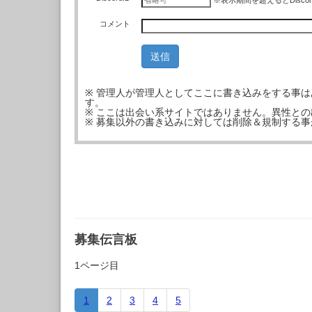
※表示期間を超えるとDisco
コメント
※ 管理人が管理人としてここに書き込みをする事
す。
※ ここは出会い系サイトではありません。異性と
※ 募集以外の書き込みに対しては削除＆規制する
募集伝言板
1ページ目
1
2
3
4
5