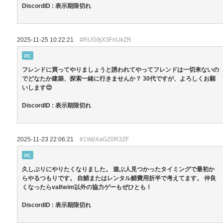
DiscordID : 表示期限切れ
2025-11-25 10:22:21
#RUG9jX3FnUkZR
PC
フレンドに買ってやりましょうと誘われてやってフレンドは一切来ないの
でどなたか建築、探索一緒に行きませんか？ 30代ですが、よろしくお願
いします😌
DiscordID : 表示期限切れ
2025-11-23 22:06:21
#1WjlXaGZ0R3ZF
PC
久しぶりにやりたくなりました。 遊ぶ人見つかったタイミングで最初か
らやるつもりです。 自鯖またはレンタル鯖費用折半で考えてます。 仲良
くなったらvalheim以外の協力ゲーもぜひとも！
DiscordID : 表示期限切れ