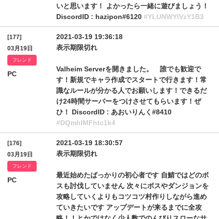
いと思います！ よかったら一緒に遊びましょう！
DiscordID : hazipon#6120
#YLUNWYlVzY1B3
2021-03-19 19:36:18
[177]
表示期限切れ
03月19日
フレンド
Valheim Serverを開きました。 誰でも歓迎で
PC
す！新規でキャラ作成でスタートで行きます！常
識なルールが分かる人でお願いします！できるだ
け24時間サーバーをつけさせてもらいます！ぜ
ひ！ DiscordID : あおいりんく#8410
#DQmhIMFhtc1k4
2021-03-19 18:30:57
[176]
表示期限切れ
03月19日
フレンド
最近始めたばっかりの初心者です 自鯖ではどのボ
PC
スも討伐していません 次々にボスやダンジョンを
攻略していくよりもコツコツ村作りしながら進め
ていきたいです アップデートが来るまでに全攻
略！！とかではなく少人数でのんびりスローなサ