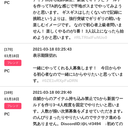
PC
を作ってTA的な感じで平地ボスまでやってみよう
かと思います。 ギスギスはしたくないので記録に
挑戦というよりは、強行突破でギリギリの戦いを
楽しむイメージです。 なので初心者上級者問いま
せん！ 楽しくやるのが1番！ 3人以上になったら始
めようかと思います。
#RLTRlalFuNUo0
2021-03-18 03:25:43
[170]
表示期限切れ
03月18日
フレンド
一緒にやってくれる人募集します！ 今日からや
PC
る初心者なので一緒に1からやりたいと思っていま
す。
#0ZE1vRXpFaDRN
2021-03-18 00:29:40
[169]
自鯖からのアイテム持ち込み禁止で1から新規ワー
03月18日
ルドを作り3~4人程度を固定でやりたいと思いま
フレンド
す。人数が揃い次第募集を〆ませていただきます｡
PC
のんびりまったりやりたいんのでサクサク進める
気ありません。DiscordID:ゆい#3494 ↓初めての