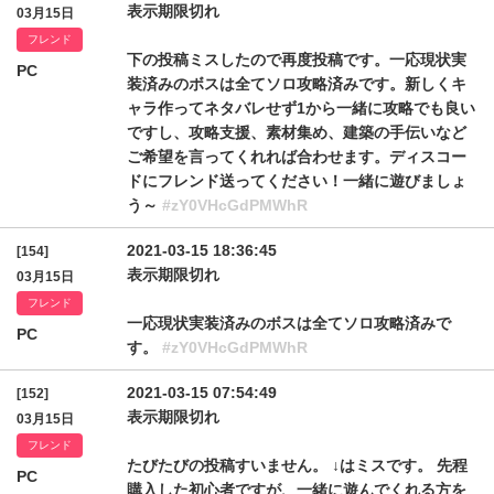
表示期限切れ
03月15日
フレンド
下の投稿ミスしたので再度投稿です。一応現状実
PC
装済みのボスは全てソロ攻略済みです。新しくキ
ャラ作ってネタバレせず1から一緒に攻略でも良い
ですし、攻略支援、素材集め、建築の手伝いなど
ご希望を言ってくれれば合わせます。ディスコー
ドにフレンド送ってください！一緒に遊びましょ
う～
#zY0VHcGdPMWhR
2021-03-15 18:36:45
[154]
表示期限切れ
03月15日
フレンド
一応現状実装済みのボスは全てソロ攻略済みで
PC
す。
#zY0VHcGdPMWhR
2021-03-15 07:54:49
[152]
表示期限切れ
03月15日
フレンド
たびたびの投稿すいません。 ↓はミスです。 先程
PC
購入した初心者ですが、一緒に遊んでくれる方を