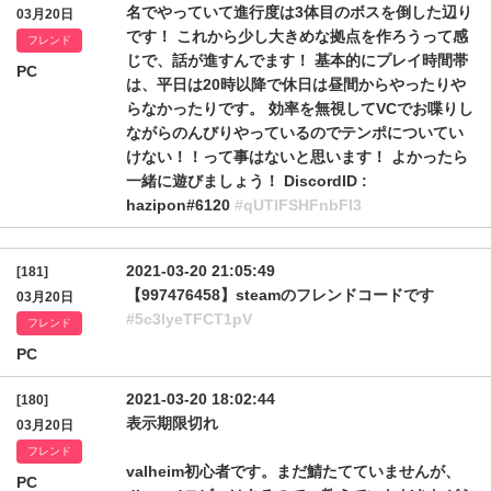
名でやっていて進行度は3体目のボスを倒した辺り
03月20日
です！ これから少し大きめな拠点を作ろうって感
フレンド
じで、話が進すんでます！ 基本的にプレイ時間帯
PC
は、平日は20時以降で休日は昼間からやったりや
らなかったりです。 効率を無視してVCでお喋りし
ながらのんびりやっているのでテンポについてい
けない！！って事はないと思います！ よかったら
一緒に遊びましょう！ DiscordID :
hazipon#6120
#qUTlFSHFnbFl3
2021-03-20 21:05:49
[181]
【997476458】steamのフレンドコードです
03月20日
#5c3lyeTFCT1pV
フレンド
PC
2021-03-20 18:02:44
[180]
表示期限切れ
03月20日
フレンド
valheim初心者です。まだ鯖たてていませんが、
PC