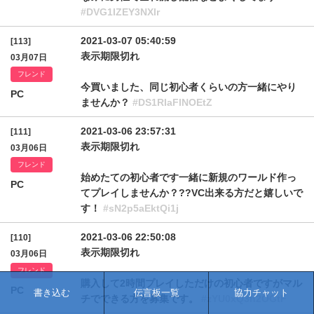
#DVG1IZEY3NXlr
2021-03-07 05:40:59
[113]
表示期限切れ
03月07日
フレンド
今買いました、同じ初心者くらいの方一緒にやり
PC
ませんか？
#DS1RIaFlNOEtZ
2021-03-06 23:57:31
[111]
表示期限切れ
03月06日
フレンド
始めたての初心者です一緒に新規のワールド作っ
PC
てプレイしませんか？??VC出来る方だと嬉しいで
す！
#sN2p5aEktQi1j
2021-03-06 22:50:08
[110]
表示期限切れ
03月06日
フレンド
購入して2時間プレイしただけの初心者ですがマル
PC
書き込む
伝言板一覧
協力チャット
チでできる方を募集です。
#zYU0xQ3h2OGtF