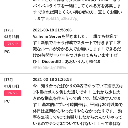
バイバルライフを一緒にしてくれる方を募集しま
す できれば同じくらい初心者の方、宜しくお願い
します
#pM1Nja3kzUVpj
2021-03-18 21:58:06
[175]
Valheim Serverを開きました。 誰でも歓迎で
03月18日
す！新規でキャラ作成でスタートで行きます！常
フレンド
識なルールが分かる人でお願いします！できるだ
PC
け24時間サーバーをつけさせてもらいます！ぜ
ひ！ DiscordID : あおいりんく#8410
#Fbk00eUg1RlRv
2021-03-18 21:25:58
[174]
今、知り合ったばかりの3名でやっていて進行度は
03月18日
1体目のボスを倒した辺りです！ これから少し大
フレンド
きめな拠点を作ろうって感じで、話が進すんでま
PC
す！ 基本的にプレイ時間帯は、平日は20時以降で
休日は昼間からやったりやらなかったりです。 効
率を無視してVCでお喋りしながらのんびりやって
いるのでテンポについていけない！！って事はな