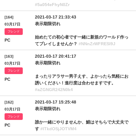
#5a054eFhyN0Zr
2021-03-17 21:33:43
[164]
表示期限切れ
03月17日
フレンド
始めたての初心者です一緒に新規のワールド作っ
PC
てプレイしませんか？
#NNnZrWFRESl9J
2021-03-17 20:41:17
[163]
表示期限切れ
03月17日
フレンド
まったりアラサー男子えす、よかったら気軽にお
PC
誘いください！進行度は合わせますです。
#aZGNGR242N0k4
2021-03-17 15:25:48
[162]
表示期限切れ
03月17日
フレンド
誰か一緒にやりませんか、鯖はそちらで大丈夫で
PC
す
#lTkdOSjJOTVM4