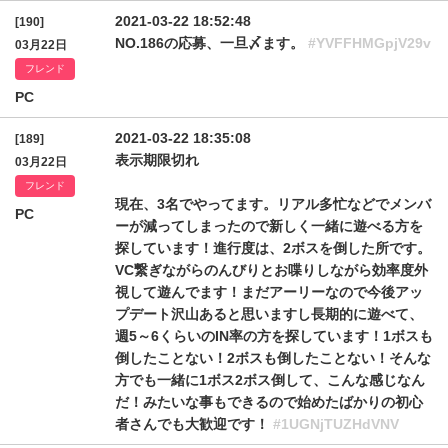
2021-03-22 18:52:48
[190]
NO.186の応募、一旦〆ます。
#YVFFHMGpjV29v
03月22日
フレンド
PC
2021-03-22 18:35:08
[189]
表示期限切れ
03月22日
フレンド
現在、3名でやってます。リアル多忙などでメンバ
PC
ーが減ってしまったので新しく一緒に遊べる方を
探しています！進行度は、2ボスを倒した所です。
VC繋ぎながらのんびりとお喋りしながら効率度外
視して遊んでます！まだアーリーなので今後アッ
プデート沢山あると思いますし長期的に遊べて、
週5～6くらいのIN率の方を探しています！1ボスも
倒したことない！2ボスも倒したことない！そんな
方でも一緒に1ボス2ボス倒して、こんな感じなん
だ！みたいな事もできるので始めたばかりの初心
者さんでも大歓迎です！
#1UGNjTUZHdVNV