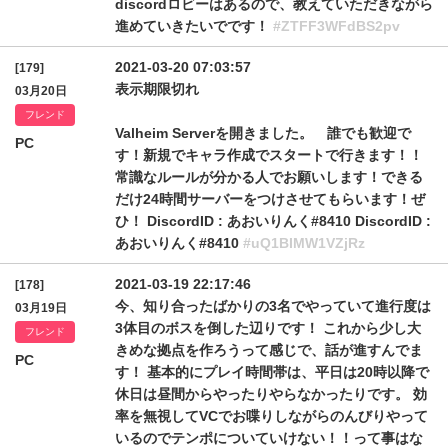
discordロビーはあるので、教えていただきながら
進めていきたいでです！
#ZTFF3WFdBS2pv
2021-03-20 07:03:57
[179]
表示期限切れ
03月20日
フレンド
Valheim Serverを開きました。 誰でも歓迎で
PC
す！新規でキャラ作成でスタートで行きます！！
常識なルールが分かる人でお願いします！できる
だけ24時間サーバーをつけさせてもらいます！ぜ
ひ！ DiscordID : あおいりんく#8410 DiscordID :
あおいりんく#8410
#uQ1BIMW1VZjRz
2021-03-19 22:17:46
[178]
今、知り合ったばかりの3名でやっていて進行度は
03月19日
3体目のボスを倒した辺りです！ これから少し大
フレンド
きめな拠点を作ろうって感じで、話が進すんでま
PC
す！ 基本的にプレイ時間帯は、平日は20時以降で
休日は昼間からやったりやらなかったりです。 効
率を無視してVCでお喋りしながらのんびりやって
いるのでテンポについていけない！！って事はな