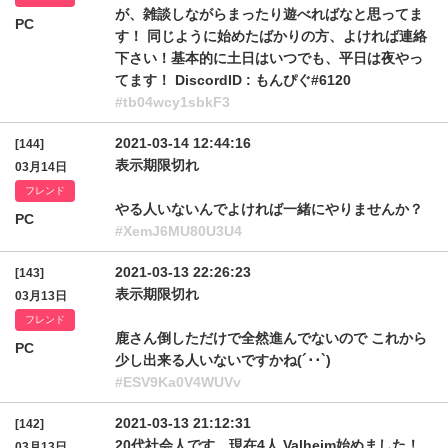
が、雑談しながらまったり遊べればなと思ってま
PC
す！ 同じように始めたばかりの方、よければ連絡
下さい！基本的に土日はいつでも、平日は夜やっ
てます！ DiscordID : もんぴぐ#6120
#tb04wcy1sbkF3
2021-03-14 12:44:16
[144]
表示期限切れ
03月14日
フレンド
やる人いないんでよければ一緒にやりませんか？
PC
#XemJ6MU80U3U4
2021-03-13 22:26:23
[143]
表示期限切れ
03月13日
フレンド
鹿さん倒しただけで全然進んでないので これから
PC
少し出来る人いないですかね(´･･`)
#ESV9Ka0V4WUVv
2021-03-13 21:12:31
[142]
20代社会人です。現在4人 Valheim始めました！
03月13日