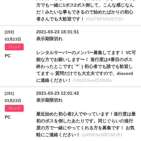
方でも一緒に1ボス2ボス倒して、こんな感じなん
だ！みたいな事もできるので始めたばかりの初心
者さんでも大歓迎です！
#2dTNFbDdGTXlr
2021-03-23 18:31:51
[193]
表示期限切れ
03月23日
フレンド
レンタルサーバーのメンバー募集してます！ VC可
PC
能な方でお願いします〜！ 進行度は4番目のボス
終わったとこです( ˙꒳˙ ) 初心者でも誰でも歓迎し
てますっ 質問だけでも大丈夫ですので、discord
に連絡ください！
#VN1E4enZEMU9n
2021-03-23 12:01:42
[191]
表示期限切れ
03月23日
フレンド
最近始めた初心者2人でやっています！進行度は最
PC
初のボスを倒したあたりです。同じぐらいの進行
度の方で一緒にやってくれる方を募集です！ お気
軽にご連絡ください！
#pRWt4aWR1MU9J