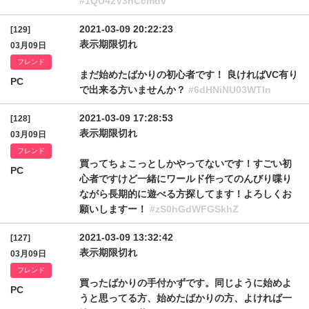
#1QU42V3hCcmdv
2021-03-09 20:22:23
[129]
表示期限切れ
03月09日
フレンド
まだ始めたばかりの初心者です！ 良ければVC有り
PC
で出来る方いませんか？
#6dHNiNU03WTln
2021-03-09 17:28:53
[128]
表示期限切れ
03月09日
フレンド
買ってちょこっとしかやってないです！すごい初
PC
心者ですけど一緒にワールド作ってのんびり喋り
ながら長期的に遊べる方探してます！よろしくお
願いしますー！
#zS0hGdWFGSkhZ
2021-03-09 13:32:42
[127]
表示期限切れ
03月09日
フレンド
買ったばかりの手付かずです。同じように始めよ
PC
うと思ってる方、始めたばかりの方、よければ一