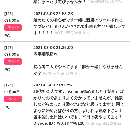
緒にまったり遊びませんか？
#JdXFxT2dzNDZz
2021-03-08 22:53:38
[126]
始めたての初心者です一緒に新規のワールド作っ
03月08日
てプレイしませんか？??VC出来る方だと嬉しいで
フレンド
す！！！！
#OT1FPQ2dfb01v
PC
2021-03-08 21:35:00
[125]
表示期限切れ
03月08日
フレンド
初心者二人でやってます！誰か一緒にやりません
PC
か？
#qYlpuNmthY0FV
2021-03-08 21:00:57
[124]
20代社会人です。 Valheim始めました！始めたば
03月08日
かりなのであまりよく分かっていませんが、雑談
フレンド
しながらまったり遊べればなと思ってます！ 同じ
PC
ように始めたばかりの方、よければ連絡下さい！
基本的に土日はいつでも、平日は夜やってます！
DiscordID : もんぴぐ#6120
#udm5pbHZ2Qk1r