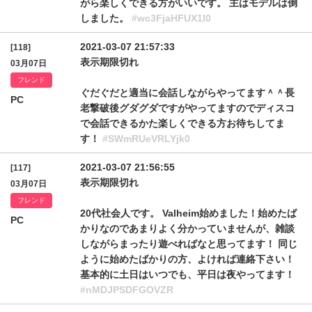
がら楽しくできる方がいいです。 主はモデルは倒
しました。
#wc3FjaHFUX1I0
2021-03-07 21:57:33
[118]
表示期限切れ
03月07日
フレンド
ぐだぐだと適当に会話しながらやってます＾＾長
PC
老撃破後グダグダですがやってますのでディスコ
で会話できるかた楽しくできる方お待ちしてま
す！
#SWmRUeVRLYjk0
2021-03-07 21:56:55
[117]
表示期限切れ
03月07日
フレンド
20代社会人です。 Valheim始めました！始めたば
PC
かりなのであまりよく分かっていませんが、雑談
しながらまったり遊べればなと思ってます！ 同じ
ように始めたばかりの方、よければ連絡下さい！
基本的に土日はいつでも、平日は夜やってます！
#nMDJPSDFGOVZR