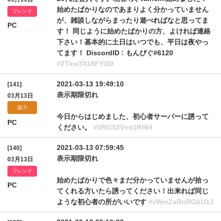
始めたばかりなのであまりよく分かっていません
フレンド
が、雑談しながらまったり遊べればなと思ってま
PC
す！ 同じように始めたばかりの方、よければ連絡
下さい！基本的に土日はいつでも、平日は夜やっ
てます！ DiscordID : もんぴぐ#6120
#2Tkw3X19FY3I0
2021-03-13 19:49:10
[141]
表示期限切れ
03月13日
協力
今日からはじめました、初心者サーバーに誘って
PC
ください。
#VRG52Vmt1RHI4
2021-03-13 07:59:45
[140]
表示期限切れ
03月13日
フレンド
始めたばかりで色々まだ分かっていませんが拾っ
PC
てくれる方いたら誘ってください！出来れば同じ
ような初心者の所がいいです
#zWmZaRnRGbU1J