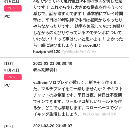
3名でやっていて進行度は3体目のボスを倒した辺
03月21日
りです！ これから少し大きめな拠点を作ろうって
フレンド
感じで、話が進すんでます！ 基本的にプレイ時間
PC
帯は、平日は20時以降で休日は昼間からやったり
やらなかったりです。 効率を無視してVCでお喋り
しながらのんびりやっているのでテンポについて
いけない！！って事はないと思います！ よかった
ら一緒に遊びましょう！ DiscordID :
hazipon#6120
#yWkpJcFc4WlVz
2021-03-21 08:30:40
[183]
表示期限切れ
03月21日
フレンド
valheimソロプレイが難しく、新キャラ作りまし
PC
た。マルチプレイをご一緒しませんか？ テキスト
チャットのみ希望です。平日は夜、休日は不定期
でインできます。ワールドは新しいワールドを作
るか、どこでも移動します。スローペースでヴァ
イキング生活しましょう。
#tZGxqemlkdHc0
2021-03-20 23:45:07
[182]