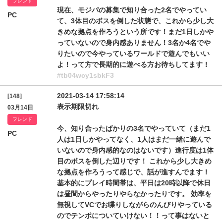
フレンド
現在、モジパの募集で知り合った2名でやってい
PC
て、3体目のボスを倒した状態で、これから少し大
きめな拠点を作ろうという所です！まだ1日しかや
っていないので身内感ありません！3名か4名でや
りたいので今やっているワールドで遊んでもいい
よ！って方で長期的に遊べる方お待ちしてます！
#tb04wcy1sbkF3
2021-03-14 17:58:14
[148]
表示期限切れ
03月14日
フレンド
今、知り合ったばかりの3名でやっていて（まだ1
PC
人は1日しかやってなく、1人はまだ一緒に遊んで
いないので身内感的なのはないです）進行度は1体
目のボスを倒した辺りです！ これから少し大きめ
な拠点を作ろうって感じで、話が進すんでます！
基本的にプレイ時間帯は、平日は20時以降で休日
は昼間からやったりやらなかったりです。 効率を
無視してVCでお喋りしながらのんびりやっている
のでテンポについていけない！！って事はないと