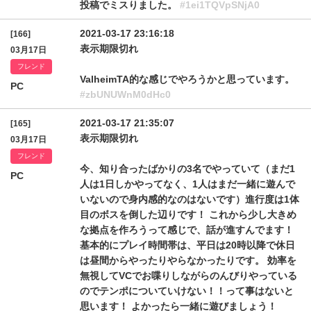
投稿でミスりました。
#1ei1TQVpSNjA0
2021-03-17 23:16:18
[166]
表示期限切れ
03月17日
フレンド
ValheimTA的な感じでやろうかと思っています。
PC
#zbUNUWnM0dHc0
2021-03-17 21:35:07
[165]
表示期限切れ
03月17日
フレンド
今、知り合ったばかりの3名でやっていて（まだ1
PC
人は1日しかやってなく、1人はまだ一緒に遊んで
いないので身内感的なのはないです）進行度は1体
目のボスを倒した辺りです！ これから少し大きめ
な拠点を作ろうって感じで、話が進すんでます！
基本的にプレイ時間帯は、平日は20時以降で休日
は昼間からやったりやらなかったりです。 効率を
無視してVCでお喋りしながらのんびりやっている
のでテンポについていけない！！って事はないと
思います！ よかったら一緒に遊びましょう！