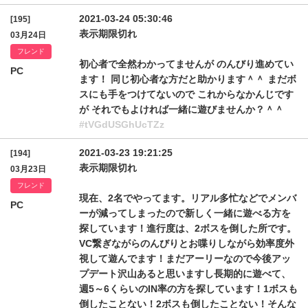
2021-03-24 05:30:46
[195]
表示期限切れ
03月24日
フレンド
初心者で全然わかってませんが のんびり進めてい
PC
ます！ 同じ初心者な方だと助かります＾＾ まだボ
スにも手をつけてないので これからなかんじです
が それでもよければ一緒に遊びませんか？＾＾
#tVGdUSGhUcTZz
2021-03-23 19:21:25
[194]
表示期限切れ
03月23日
フレンド
現在、2名でやってます。リアル多忙などでメンバ
PC
ーが減ってしまったので新しく一緒に遊べる方を
探しています！進行度は、2ボスを倒した所です。
VC繋ぎながらのんびりとお喋りしながら効率度外
視して遊んでます！まだアーリーなので今後アッ
プデート沢山あると思いますし長期的に遊べて、
週5～6くらいのIN率の方を探しています！1ボスも
倒したことない！2ボスも倒したことない！そんな