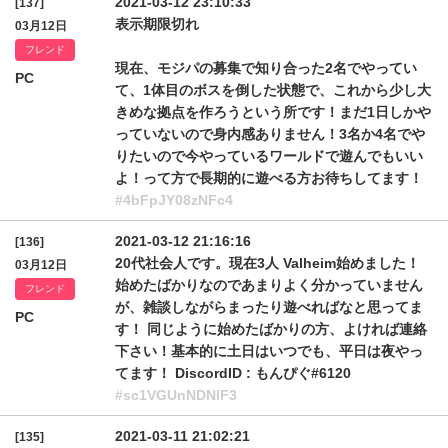
2021-03-12 23:10:33
[137]
表示期限切れ
03月12日
フレンド
現在、モジパの募集で知り合った2名でやってい
PC
て、1体目のボスを倒した状態で、これから少し大
きめな拠点を作ろうという所です！まだ1日しかや
っていないので身内感ありません！3名か4名でや
りたいので今やっているワールドで遊んでもいい
よ！って方で長期的に遊べる方お待ちしてます！
#4bFpJY08zNFc4
2021-03-12 21:16:16
[136]
20代社会人です。現在3人 Valheim始めました！
03月12日
始めたばかりなのであまりよく分かっていません
フレンド
が、雑談しながらまったり遊べればなと思ってま
PC
す！ 同じように始めたばかりの方、よければ連絡
下さい！基本的に土日はいつでも、平日は夜やっ
てます！ DiscordID : もんぴぐ#6120
#sc1VGUnNDNlF3
2021-03-11 21:02:21
[135]