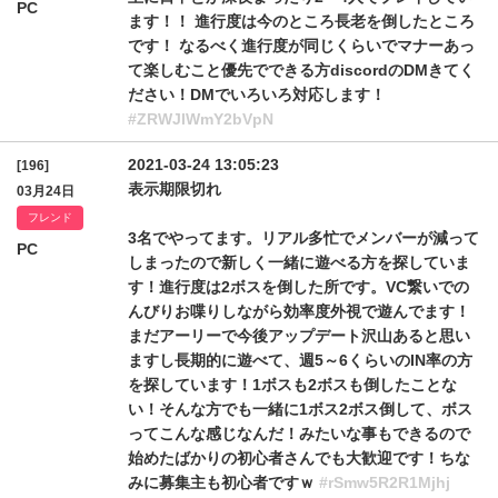
PC
ます！！ 進行度は今のところ長老を倒したところ
です！ なるべく進行度が同じくらいでマナーあっ
て楽しむこと優先でできる方discordのDMきてく
ださい！DMでいろいろ対応します！
#ZRWJlWmY2bVpN
2021-03-24 13:05:23
[196]
表示期限切れ
03月24日
フレンド
3名でやってます。リアル多忙でメンバーが減って
PC
しまったので新しく一緒に遊べる方を探していま
す！進行度は2ボスを倒した所です。VC繋いでの
んびりお喋りしながら効率度外視で遊んでます！
まだアーリーで今後アップデート沢山あると思い
ますし長期的に遊べて、週5～6くらいのIN率の方
を探しています！1ボスも2ボスも倒したことな
い！そんな方でも一緒に1ボス2ボス倒して、ボス
ってこんな感じなんだ！みたいな事もできるので
始めたばかりの初心者さんでも大歓迎です！ちな
みに募集主も初心者ですｗ
#rSmw5R2R1Mjhj