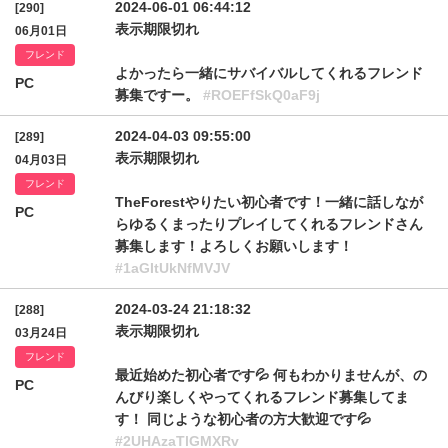
2024-06-01 06:44:12
[290]
表示期限切れ
06月01日
フレンド
よかったら一緒にサバイバルしてくれるフレンド
PC
募集ですー。
#ROEFfSkQ0aF9j
2024-04-03 09:55:00
[289]
表示期限切れ
04月03日
フレンド
TheForestやりたい初心者です！一緒に話しなが
PC
らゆるくまったりプレイしてくれるフレンドさん
募集します！よろしくお願いします！
#1aGItUkNfMVJV
2024-03-24 21:18:32
[288]
表示期限切れ
03月24日
フレンド
最近始めた初心者です💦 何もわかりませんが、の
PC
んびり楽しくやってくれるフレンド募集してま
す！ 同じような初心者の方大歓迎です💦
#2UHAzaTlGMXRv