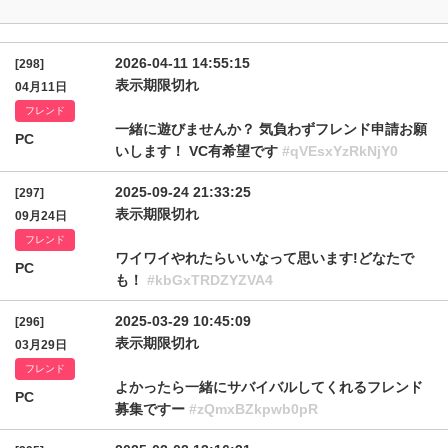
2026-04-11 14:55:15
[298]
表示期限切れ
04月11日
フレンド
一緒に遊びませんか？ 気負わずフレンド申請お願
PC
いします！ VC有希望です
#qVEsxYzRkNjY0
2025-09-24 21:33:25
[297]
表示期限切れ
09月24日
フレンド
ワイワイやれたらいいなって思います!どなたで
PC
も！
#kbGxTRDZYZVA4
2025-03-29 10:45:09
[296]
表示期限切れ
03月29日
フレンド
よかったら一緒にサバイバルしてくれるフレンド
PC
募集ですー
#zQmxBZkpwb0pR