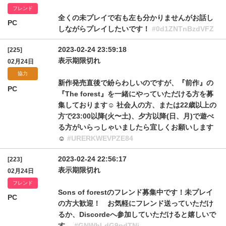
フレンド
全くの未プレイで右も左も分かりませんがお話し
PC
しながらプレイしたいです！
#0d1ZNTnBzdVFZ
2023-02-24 23:59:18
[225]
表示期限切れ
02月24日
協力
新作発売直後で紛らわしいのですが、『前作』の
PC
『The forest』を一緒にやっていただける方を募
集しております☺️ 社会人の方、または22歳以上の
方で23:00以降(火〜土)、夕方以降(日、月)で遊べ
る方がいらっしゃいましたら宜しくお願いします
☺️
#URERKWEVPZE84
2023-02-24 22:56:17
[223]
表示期限切れ
02月24日
フレンド
Sons of forestのフレンド募集中です！未プレイ
PC
の方大歓迎！ お気軽にフレンド送っていただけ
るか、Discordeへ参加していただけると嬉しいで
す。
#GNWhLdG9pdTNj