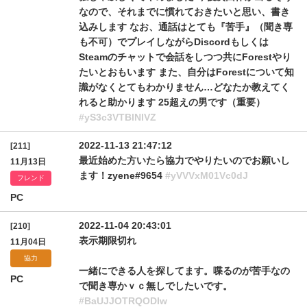
なので、それまでに慣れておきたいと思い、書き
込みします なお、通話はとても『苦手』（聞き専
も不可）でプレイしながらDiscordもしくは
Steamのチャットで会話をしつつ共にForestやり
たいとおもいます また、自分はForestについて知
識がなくとてもわかりません…どなたか教えてく
れると助かります 25超えの男です（重要）
#yS3c3VTBlNlVZ
2022-11-13 21:47:12
[211]
最近始めた方いたら協力でやりたいのでお願いし
11月13日
ます！zyene#9654
#yVVVxM01Vc0dJ
フレンド
PC
2022-11-04 20:43:01
[210]
表示期限切れ
11月04日
協力
一緒にできる人を探してます。喋るのが苦手なの
PC
で聞き専かｖｃ無しでしたいです。
#BaUJJOTRQODIw