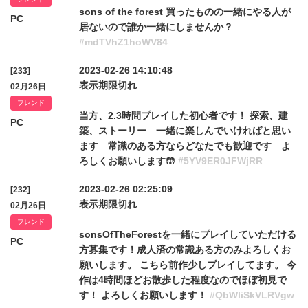
sons of the forest 買ったものの一緒にやる人が
PC
居ないので誰か一緒にしませんか？
#mdTVhZ1hoWV84
2023-02-26 14:10:48
[233]
表示期限切れ
02月26日
フレンド
当方、2.3時間プレイした初心者です！ 探索、建
PC
築、ストーリー 一緒に楽しんでいければと思い
ます 常識のある方ならどなたでも歓迎です よ
ろしくお願いします🤲
#5YV9ER0JFWjRR
2023-02-26 02:25:09
[232]
表示期限切れ
02月26日
フレンド
sonsOfTheForestを一緒にプレイしていただける
PC
方募集です！成人済の常識ある方のみよろしくお
願いします。 こちら前作少しプレイしてます。 今
作は4時間ほどお散歩した程度なのでほぼ初見で
す！ よろしくお願いします！
#QbWliSkVLRVgw