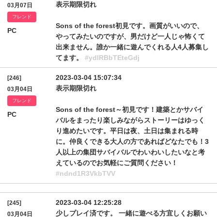
表示期限切れ
03月07日
フレンド
Sons of the forest初見です。画質がいいので、
PC
やってみたいのですが、男だけど一人じゃ怖くて
出来ません。誰か一緒に遊んでくれる人4人募集し
てます。
#ydlRBbTEteGdj
2023-03-04 15:07:34
[246]
表示期限切れ
03月04日
フレンド
Sons of the forest～初見です！建築とかサバイ
PC
バルをまったり楽しみながらストーリーはゆっく
り進めたいです。平日は夜、土日は集まれる時
に。仲良くできる大人の方であればどなたでも！3
人以上の集団サバイバルでわいわいしたいなと考
えているのでお気軽にご質問ください！
#ndnd1R3VkbTVV
2023-03-04 12:25:28
[245]
少しプレイ済です。 一緒に遊べる方宜しくお願い
03月04日