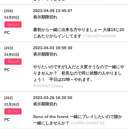
2023-04-09 13:45:07
[264]
表示期限切れ
04月09日
フレンド
最初から一緒に出来る方やりましょー 大体19じ20
PC
じあたりからインしてます
#ZSUdDYmltWllN
2023-04-03 19:59:30
[263]
表示期限切れ
04月03日
フレンド
やりたいのですが1人だと大変そうなので一緒にや
PC
りませんか？ 初見なので同じ状態の人やりまし
ょう！ 平日は22時～やれます。
#rbV9lNTZ5alpj
2023-03-26 16:20:50
[262]
表示期限切れ
03月26日
フレンド
Sons of the forest 一緒にプレイしたいので誰か
PC
一緒にしませんか？
#xdlRkc3dObFdZ