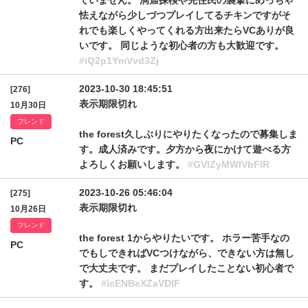
ていません。 洞窟探検や先住民の襲撃にめっちゃ
怯えながら少しづつプレイしてるチキンですがそ
れでも楽しくやってくれる方出来たらVCありが良
いです。 同じような初心者の方も大歓迎です。
#iQ2p1YmVvd3Zj
2023-10-30 18:45:51
[276]
表示期限切れ
10月30日
フレンド
the forest久しぶりにやりたくなったので募集しま
PC
す。成人済みです。夕方から夜にかけて遊べる方
よろしくお願いします。
#GVlZyMWlVbFlR
2023-10-26 05:46:04
[275]
表示期限切れ
10月26日
フレンド
the forest 1からやりたいです。 ホラー苦手なの
PC
でもしできればVCつけながら、できない方は無し
で大丈夫です。 まだプレイしたことない初心者で
す。
#icENBeXZaVDlF