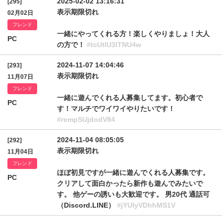
2025-02-02 13:16:31
[295]
表示期限切れ
02月02日
フレンド
一緒にやってくれる方！楽しくやりましょ！大人
PC
の方で！
#tcUtlU3lTNU4w
2024-11-07 14:04:46
[293]
表示期限切れ
11月07日
フレンド
一緒に遊んでくれる人募集してます。初心者で
PC
す！マルチでワイワイやりたいです！
#rempSUjdodV84
2024-11-04 08:05:05
[292]
表示期限切れ
11月04日
フレンド
ほぼ初見ですが一緒に遊んでくれる人募集です。
PC
クリアして面白かったら新作も遊んでみたいで
す。 他ゲーの誘いも大歓迎です。 男20代 通話可
（Discord.LINE）
#jYUIyVDhhMS1V