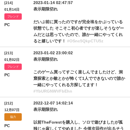
2023-01-14 02:47:57
[214]
表示期限切れ
01月14日
フレンド
だいぶ前に買ったのですが完全埃をかぶっている
PC
状態でした そこそこ初心者ですが楽しそうなゲー
ムだとは思っていたので、誰か一緒にやってくれ
ると嬉しいです！
#OSnc5QkpCTU5z
2023-01-02 23:00:02
[213]
表示期限切れ
01月02日
フレンド
このゲーム買ってすごく楽しんでましたけど、洞
PC
窟探索とか敵とかが怖くて1人でできないので誰か
一緒にやってくれる方探してます！
#YbURGNWVFbEhn
2022-12-07 14:02:14
[212]
表示期限切れ
12月07日
協力
以前TheForestを購入し、ソロで遊びましたが孤
PC
独じゃ寂しくてやめました 今後次回作が出るそう