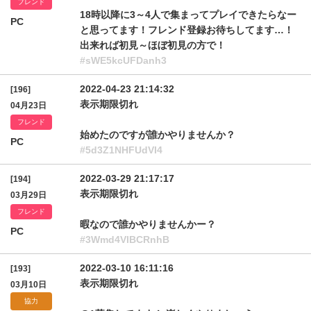
フレンド
18時以降に3～4人で集まってプレイできたらなー
PC
と思ってます！フレンド登録お待ちしてます…！
出来れば初見～ほぼ初見の方で！
#sWE5kcUFDanh3
2022-04-23 21:14:32
[196]
表示期限切れ
04月23日
フレンド
始めたのですが誰かやりませんか？
PC
#5d3Z1NHFUdVI4
2022-03-29 21:17:17
[194]
表示期限切れ
03月29日
フレンド
暇なので誰かやりませんかー？
PC
#3Wmd4VlBCRnhB
2022-03-10 16:11:16
[193]
表示期限切れ
03月10日
協力