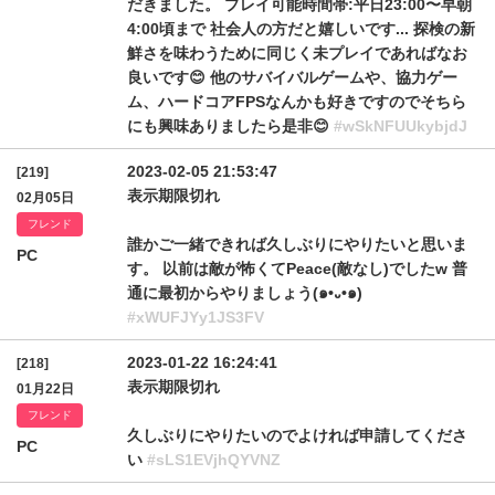
だきました。 プレイ可能時間帯:平日23:00〜早朝
4:00頃まで 社会人の方だと嬉しいです... 探検の新
鮮さを味わうために同じく未プレイであればなお
良いです😊 他のサバイバルゲームや、協力ゲー
ム、ハードコアFPSなんかも好きですのでそちら
にも興味ありましたら是非😊
#wSkNFUUkybjdJ
2023-02-05 21:53:47
[219]
表示期限切れ
02月05日
フレンド
誰かご一緒できれば久しぶりにやりたいと思いま
PC
す。 以前は敵が怖くてPeace(敵なし)でしたw 普
通に最初からやりましょう(๑•᎑•๑)
#xWUFJYy1JS3FV
2023-01-22 16:24:41
[218]
表示期限切れ
01月22日
フレンド
久しぶりにやりたいのでよければ申請してくださ
PC
い
#sLS1EVjhQYVNZ