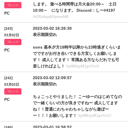
します。 遊べる時間帯は月火金20:00～ 土日
フレンド
10:00～ になります。 Discord：しー#4197
PC
#tOUdqaE4yemNR
2023-03-02 16:26:30
[243]
表示期限切れ
03月02日
フレンド
sons 基本夕方18時半以降から23時過ぎくらいま
PC
でですがお付き合いできる方宜しくお願いしま
す！ 成人してます！ 常識ある方ならだれでも可
楽しければよし！
#pWktpM1prYnlJ
2023-03-02 12:09:57
[242]
表示期限切れ
03月02日
フレンド
ちょこっとやりました！ こーゆーのはじめてなの
PC
で一緒くらいの方が良きですねー 成人してます
ね！！普通にわちゃわちゃしながら遊ぼー
ー！！！お願いします！
#pWktpM1prYnlJ
2023-03-01 16:58:52
[240]