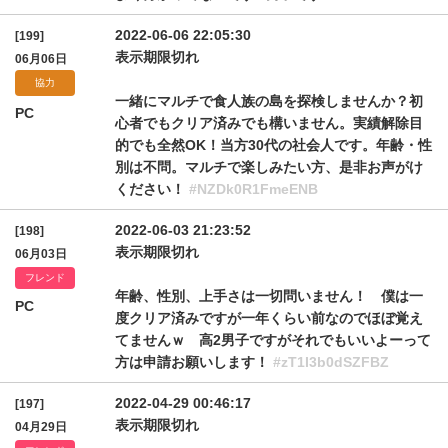
2022-06-06 22:05:30
[199]
表示期限切れ
06月06日
協力
一緒にマルチで食人族の島を探検しませんか？初
PC
心者でもクリア済みでも構いません。実績解除目
的でも全然OK！当方30代の社会人です。年齢・性
別は不問。マルチで楽しみたい方、是非お声がけ
ください！
#NZDk0R1FmeENB
2022-06-03 21:23:52
[198]
表示期限切れ
06月03日
フレンド
年齢、性別、上手さは一切問いません！ 僕は一
PC
度クリア済みですが一年くらい前なのでほぼ覚え
てませんｗ 高2男子ですがそれでもいいよーって
方は申請お願いします！
#zT1I3b0dSZFBZ
2022-04-29 00:46:17
[197]
表示期限切れ
04月29日