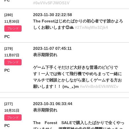
PC
#0eVVvSFJWOS1V
2023-11-30 22:22:58
[280]
The Forestはじめたばかりの初心者です誰かよろ
11月30日
しくお願いします😊🙏
#2TnNqMlo3Zjk4
フレンド
PC
2023-11-07 07:45:11
[279]
表示期限切れ
11月07日
フレンド
ゲーム下手くそだけど大好きな普通のビビりで
PC
す！一人では怖くて飛行機でやめちまって一緒に
マルチで雑談とかしながら楽しくゲームする方お
願いします！！ (m｡_｡)m
#wVnBnbEVkWWZv
2023-10-31 06:33:44
[277]
表示期限切れ
10月31日
フレンド
The Forest SALEで購入したばかりで全くやっ
PC