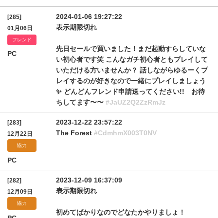
2024-01-06 19:27:22
[285]
表示期限切れ
01月06日
フレンド
先日セールで買いました！まだ起動すらしていな
PC
い初心者です笑 こんなガチ初心者ともプレイして
いただける方いませんか？ 話しながらゆるーくプ
レイするのが好きなので一緒にプレイしましょう
✨ どんどんフレンド申請送ってください!! お待
ちしてます〜〜
#JaUZ2Q2ZzRmJz
2023-12-22 23:57:22
[283]
The Forest
#CdmhmX003T0NV
12月22日
協力
PC
2023-12-09 16:37:09
[282]
表示期限切れ
12月09日
協力
初めてばかりなのでどなたかやりましょ！