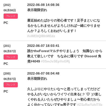
2022-06-08 14:08:36
[202]
表示期限切れ
06月08日
フレンド
最近始めたばかりの初心者です！足手まといにな
PC
るかもしれませんがよろしければ一緒にやりませ
んか？よろしくおねがいします！
#vWEItQlBhMEdz
2022-06-07 18:03:41
[201]
誰かtheForestマルチやりましょう 知識ないから
06月07日
教えて欲しいです ちなみに喋りです Discord 角
フレンド
煮#4049
#3SmJsSEpVcGRj
PC
2022-06-07 08:04:48
[200]
表示期限切れ
06月07日
フレンド
久しぶりにやりたいな〜と思ってしまってだけど
PC
やる人がいないからワイワイ出来る( ੭ ˙ᗜ˙ )੭楽し
くやれる人いたらぜひやりましょ〜初心者だから
よく分かってないですw男子です
#ZSzRwYzhlTllz