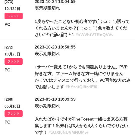
2023-10-24 13:04:59
[273]
表示期限切れ
10月24日
フレンド
1度もやったことない初心者です(´；ω；｀)誘って
PC
くれる方いませんか？(´；ω；｀)色々教えてくだ
さい.˚‧º·(°இωஇ°)‧º·˚.
#xWVhtVTRnQVVv
2023-10-23 10:50:55
[272]
表示期限切れ
10月23日
フレンド
↓サーバー変えて1からでも問題ありません。PVP
PC
好きな方、ファーム好きな方一緒にやりません
か！VCはディスコで行っており、VC可能な方のみ
でお願いします
#hYzctQl9zdEI0
2023-05-10 19:09:59
[268]
表示期限切れ
05月10日
フレンド
入れたばかりですがTheForest一緒に出来る方募
PC
集します！出来れば3人から4人くらいでやりたい
です！
#zOXl0NUVMNUMw