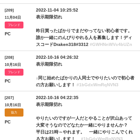
2022-11-04 10:25:52
[209]
表示期限切れ
11月04日
フレンド
昨日買ったばかりでまだやってない初心者です。
PC
誰か一緒にのんびりやれる人を募集します！ディ
スコードDraken318#3312
#GWHNnWVc4bUZn
2022-10-16 04:26:32
[208]
表示期限切れ
10月16日
フレンド
↓同じ始めたばかりの人同士でやりたいので初心者
PC
の方お願いします！
#1bGdxWmRqNVN3
2022-10-16 04:22:35
[207]
表示期限切れ
10月16日
協力
やりたいのですが一人だとやることが沢山あって
PC
大変そうなのでどなたか一緒にやりませんか？
平日は21時～やれます。 一緒にやりこんでくれ
る方お願いします！
#1bGdxWmRqNVN3