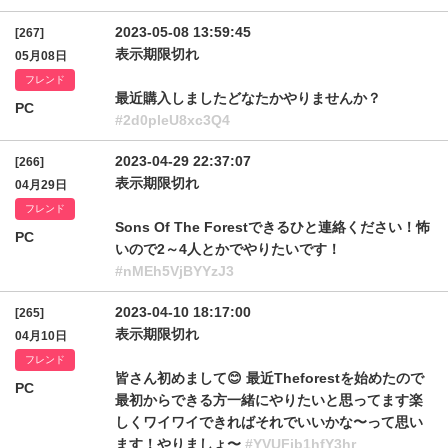
2023-05-08 13:59:45
[267]
表示期限切れ
05月08日
フレンド
最近購入しましたどなたかやりませんか？
PC
#2d0pleU8xc3Q4
2023-04-29 22:37:07
[266]
表示期限切れ
04月29日
フレンド
Sons Of The Forestできるひと連絡ください！怖
PC
いので2～4人とかでやりたいです！
#nMEh5VjBYYzJ3
2023-04-10 18:17:00
[265]
表示期限切れ
04月10日
フレンド
皆さん初めまして😊 最近Theforestを始めたので
PC
最初からできる方一緒にやりたいと思ってます楽
しくワイワイできればそれでいいかな〜って思い
ます！やりましょ〜
#YVUFib1hfY3hr