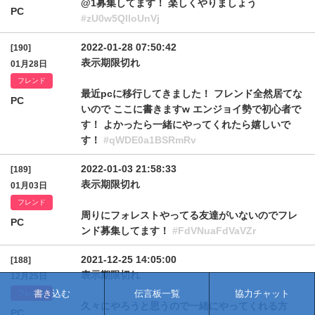
@1募集してます！ 楽しくやりましょう
PC
#zU0w5QlloUnVj
2022-01-28 07:50:42
[190]
表示期限切れ
01月28日
フレンド
最近pcに移行してきました！ フレンド全然居てな
PC
いので ここに書きますw エンジョイ勢で初心者で
す！ よかったら一緒にやってくれたら嬉しいで
す！
#qWDE0a1BSRmRv
2022-01-03 21:58:33
[189]
表示期限切れ
01月03日
フレンド
周りにフォレストやってる友達がいないのでフレ
PC
ンド募集してます！
#FdVNuaFdVaVZr
2021-12-25 14:05:00
[188]
表示期限切れ
12月25日
書き込む
伝言板一覧
協力チャット
フレンド
久々にやろうと思うので一緒にやってくれる方
PC