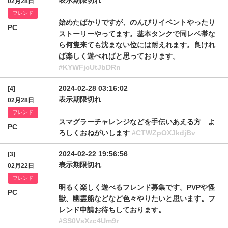
表示期限切れ
02月28日
フレンド
始めたばかりですが、のんびりイベントやったり
PC
ストーリーやってます。基本タンクで同レベ帯な
ら何隻来ても沈まない位には耐えれます。良けれ
ば楽しく遊べればと思っております。
#KYWFjcUtJbDRn
2024-02-28 03:16:02
[4]
表示期限切れ
02月28日
フレンド
スマグラーチャレンジなどを手伝いあえる方 よ
PC
ろしくおねがいします
#CTWZpOXJkdjBv
2024-02-22 19:56:56
[3]
表示期限切れ
02月22日
フレンド
明るく楽しく遊べるフレンド募集です。PVPや怪
PC
獣、幽霊船などなど色々やりたいと思います。フ
レンド申請お待ちしております。
#SS0VsXzc4Um9r