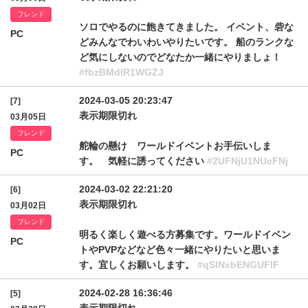
フレンド
ソロでやるのに飽きてきました。 イベント、砦な
PC
どみんなでわいわいやりたいです。 船のランクな
ど気にしないのでどなたか一緒にやりましょ！
#fbzBMdlR1WGZJ
2024-03-05 20:23:47
[7]
表示期限切れ
03月05日
フレンド
舵輪の懸け ワールドイベントお手伝いしま
PC
す。 気軽に誘ってください
#2UFNjU1NUcFNj
2024-03-02 22:21:20
[6]
表示期限切れ
03月02日
フレンド
明るく楽しく遊べる方募集です。ワールドイベン
PC
トやPVPなどなど色々一緒にやりたいと思いま
す。宜しくお願いします。
#qSlNxbENGUFlF
2024-02-28 16:36:46
[5]