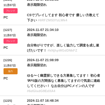
表示期限切れ
11月07日
フレンド
CSでプレイしてます 初心者です 優しい方教えて
PC
下さい
#6RFZMS3YzLWk4
2024-11-07 21:34:10
[1227]
表示期限切れ
11月07日
フレンド
自分怖がりですが、楽しく協力して調査を成し遂
PC
げたいです！
#kNjhpWGdDNkFZ
2024-11-07 21:08:09
[1226]
表示期限切れ
11月07日
協力
ゆる〜く幽霊探しできる方募集してます！ 初心者
PC
🔰PS版の方関係なく募集してますので気楽に連絡
してください！ なお自分はPCメインの人です
#6dGlxdG9EdXA4
2024-11-07 16:48:34
[1225]