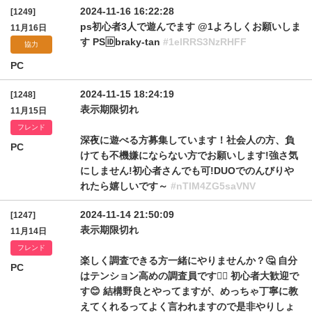
2024-11-16 16:22:28
[1249]
ps初心者3人で遊んでます @1よろしくお願いしま
11月16日
す PS🆔braky-tan
#1elRRS3NzRHFF
協力
PC
2024-11-15 18:24:19
[1248]
表示期限切れ
11月15日
フレンド
深夜に遊べる方募集しています！社会人の方、負
PC
けても不機嫌にならない方でお願いします!強さ気
にしません!初心者さんでも可!DUOでのんびりや
れたら嬉しいです～
#nTlM4ZG5saVNV
2024-11-14 21:50:09
[1247]
表示期限切れ
11月14日
フレンド
楽しく調査できる方一緒にやりませんか？🤔 自分
PC
はテンション高めの調査員です🙇‍♂️ 初心者大歓迎で
す😊 結構野良とやってますが、めっちゃ丁寧に教
えてくれるってよく言われますので是非やりしょ