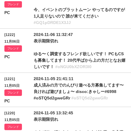
フレンド
今、イベントのブラットムーン やってるのですが
PC
1人足りないので 誰が来てください
#GQ1pDRDE1X3JJ
2024-11-06 11:32:47
[1222]
表示期限切れ
11月06日
フレンド
ゆる〜く調査するフレンド欲しいです！ PCもCS
PC
も募集してます！ 20代半ばから上の方だとなお嬉
しいです！
#oNGU0bXZOR3I0
2024-11-05 21:41:11
[1221]
成人済みの方でのんびり遊べる方募集してます〜
11月05日
良ければ遊びましょ〜 disco:きゃしー#6998
フレンド
#oSTQ5d2gweGRr
#oSTQ5d2gweGRr
PC
2024-11-05 13:32:45
[1220]
表示期限切れ
11月05日
フレンド