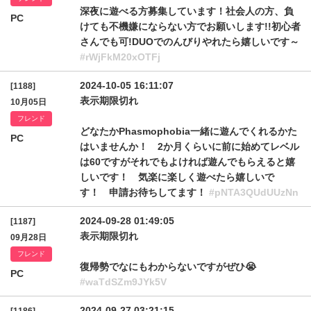
深夜に遊べる方募集しています！社会人の方、負
PC
けても不機嫌にならない方でお願いします!!初心者
さんでも可!DUOでのんびりやれたら嬉しいです～
#rWjFkM20xOTFj
2024-10-05 16:11:07
[1188]
表示期限切れ
10月05日
フレンド
どなたかPhasmophobia一緒に遊んでくれるかた
PC
はいませんか！ 2か月くらいに前に始めてレベル
は60ですがそれでもよければ遊んでもらえると嬉
しいです！ 気楽に楽しく遊べたら嬉しいで
す！ 申請お待ちしてます！
#pNTA3QUdUUzNn
2024-09-28 01:49:05
[1187]
表示期限切れ
09月28日
フレンド
復帰勢でなにもわからないですがぜひ😭
PC
#waTdSZm9JYk5V
2024-09-27 03:21:15