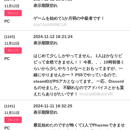
表示期限切れ
11月12日
フレンド
ゲームを始めて1か月弱の中級者です！
PC
#zeTAtX05fNC1R
2024-11-12 16:21:24
[1243]
表示期限切れ
11月12日
フレンド
はじめて少ししかやってません。 1人はかなりビ
PC
ビって全然できません！！ 今夜、、、10時前後く
らいから少しやろうかなーとおもってますが、一
緒にやりませんかー？ PS5でやっているので、
steamIDがPSアカとなってます。 一応、Discord
ものせました。 不馴れなのでアドバイスとかも貰
えたらありがたいです！
#tcGtjMDBzbkVR
2024-11-11 18:32:25
[1241]
表示期限切れ
11月11日
フレンド
最近始めたのですが怖くて1人でPhasmoできませ
PC