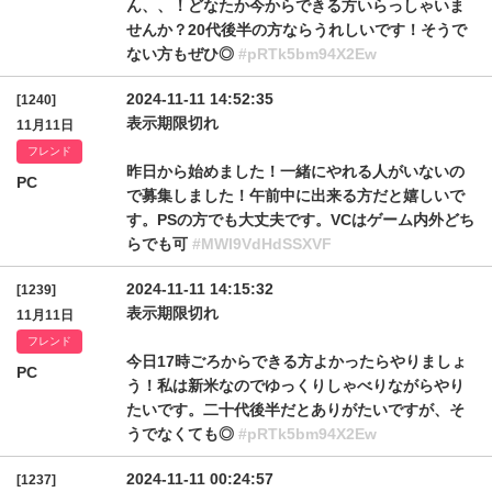
ん、、！どなたか今からできる方いらっしゃいま
せんか？20代後半の方ならうれしいです！そうで
ない方もぜひ◎
#pRTk5bm94X2Ew
2024-11-11 14:52:35
[1240]
表示期限切れ
11月11日
フレンド
昨日から始めました！一緒にやれる人がいないの
PC
で募集しました！午前中に出来る方だと嬉しいで
す。PSの方でも大丈夫です。VCはゲーム内外どち
らでも可
#MWl9VdHdSSXVF
2024-11-11 14:15:32
[1239]
表示期限切れ
11月11日
フレンド
今日17時ごろからできる方よかったらやりましょ
PC
う！私は新米なのでゆっくりしゃべりながらやり
たいです。二十代後半だとありがたいですが、そ
うでなくても◎
#pRTk5bm94X2Ew
2024-11-11 00:24:57
[1237]