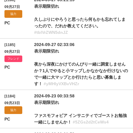
[1186]
表示期限切れ
09月27日
協力
久しぶりにやろうと思ったら何もかも忘れてしま
PC
ったので、だれか教えてください。
#tblVrZWN5dnJZ
2024-09-27 02:33:06
[1185]
表示期限切れ
09月27日
フレンド
夜から深夜にかけてのんびり一緒に調査しません
PC
か？1人でやると小マップしかなかなか行けないの
で一緒に大マップとか行けたらと思い募集しま
す！
#yMHlyVXBvVHZr
2024-09-23 00:33:58
[1184]
表示期限切れ
09月23日
協力
ファスモフォビア インサニティでゴーストお勉強
PC
一緒にしませんか！
#5ZGs2d2tCeWs4