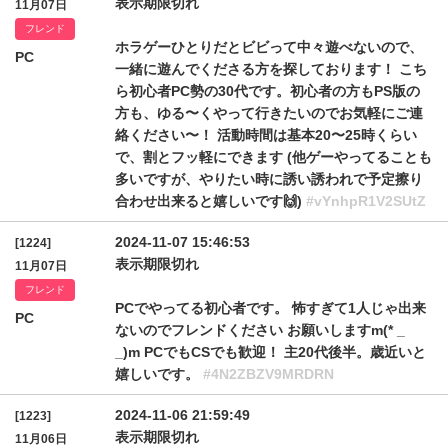
表示期限切れ
11月07日
フレンド
ホラゲーひとりだとビビって中々遊べないので、
PC
一緒に遊んでくださる方を探しております！ こち
ら初心者PC勢の30代です。初心者の方もPS版の
方も、ゆる〜くやって行きたいのでお気軽にご連
絡ください〜！ 活動時間は基本20〜25時くらい
で、割とフッ軽にできます (他ゲーやってることも
多いですが、やりたい時に誘い誘われで予定擦り
合わせ出来ると嬉しいです🙌)
#vYnhpR1V2SUtZ
2024-11-07 15:46:53
[1224]
表示期限切れ
11月07日
フレンド
PCでやってる初心者です。 怖すぎて1人じゃ出来
PC
ないのでフレンドください お願いしますm(* _
_)m PCでもCSでも歓迎！ 主20代後半。歳近いと
嬉しいです。
#4N2ZBZV9MRDRN
2024-11-06 21:59:49
[1223]
表示期限切れ
11月06日