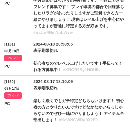
今月始めたばっかりの初心者です。 一緒にできる
PC
フレンド募集です！ プレイ環境の都合で回線落ち
したりラグがあったりしますがご理解できる方一
緒にやりましょう！ 現在はレベル上げを中心にや
ってますが普通に特定する方が好きです。
#naUw4NmNubWsw
2024-08-18 20:58:05
[1161]
表示期限切れ
08月18日
フレンド
初心者なのでレベル上げしたいです！手伝ってく
PC
れる方募集中！
#KRGR4Ry1HOU5v
2024-08-17 18:10:09
[1160]
表示期限切れ
08月17日
フレンド
楽しく緩くでもガチ特定どちらもいけます！ 初心
PC
者の方とやりたいんですけどなかなかいらっしゃ
らないのでぜひ一緒にやりましょう！ アイテム全
部出します！
#KcWNGWDg0X2E0