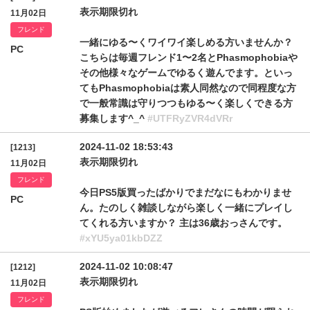
表示期限切れ
11月02日
フレンド
一緒にゆる〜くワイワイ楽しめる方いませんか？
PC
こちらは毎週フレンド1〜2名とPhasmophobiaや
その他様々なゲームでゆるく遊んでます。といっ
てもPhasmophobiaは素人同然なので同程度な方
で一般常識は守りつつもゆる〜く楽しくできる方
募集します^_^
#UTFRyZVR4dVRr
2024-11-02 18:53:43
[1213]
表示期限切れ
11月02日
フレンド
今日PS5版買ったばかりでまだなにもわかりませ
PC
ん。たのしく雑談しながら楽しく一緒にプレイし
てくれる方いますか？ 主は36歳おっさんです。
#xYU5ya01kbDZZ
2024-11-02 10:08:47
[1212]
表示期限切れ
11月02日
フレンド