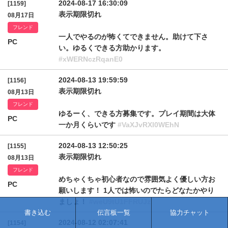
2024-08-17 16:30:09
[1159]
表示期限切れ
08月17日
フレンド
一人でやるのが怖くてできません。助けて下さ
PC
い。ゆるくできる方助かります。
#xWERNczRqanE0
2024-08-13 19:59:59
[1156]
表示期限切れ
08月13日
フレンド
ゆるーく、できる方募集です。プレイ期間は大体
PC
一か月くらいです
#VaXJvRXl0WEhN
2024-08-13 12:50:25
[1155]
表示期限切れ
08月13日
フレンド
めちゃくちゃ初心者なので雰囲気よく優しい方お
PC
願いします！ 1人では怖いのでたらどなたかやり
ましょ！
#weU9tU1FFRUJz
書き込む
伝言板一覧
協力チャット
2024-08-12 02:07:41
[1154]