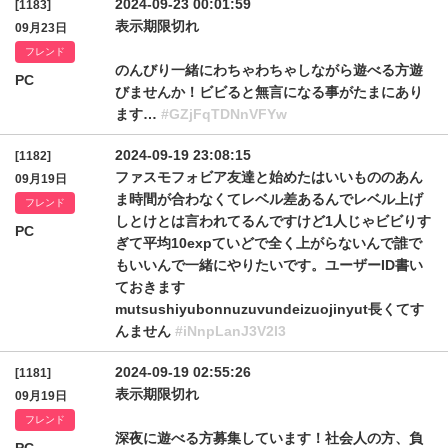
2024-09-23 00:01:59
[1183]
表示期限切れ
09月23日
フレンド
のんびり一緒にわちゃわちゃしながら遊べる方遊
PC
びませんか！ビビると無言になる事がたまにあり
ます…
#GZjFqTDNnVFYw
2024-09-19 23:08:15
[1182]
ファスモフォビア友達と始めたはいいもののあん
09月19日
ま時間が合わなくてレベル差あるんでレベル上げ
フレンド
しとけとは言われてるんですけど1人じゃビビりす
PC
ぎて平均10expていどで全く上がらないんで誰で
もいいんで一緒にやりたいです。ユーザーID書い
ておきます
mutsushiyubonnuzuvundeizuojinyut長くてす
んません
#iNnpLanJ3V2l3
2024-09-19 02:55:26
[1181]
表示期限切れ
09月19日
フレンド
深夜に遊べる方募集しています！社会人の方、負