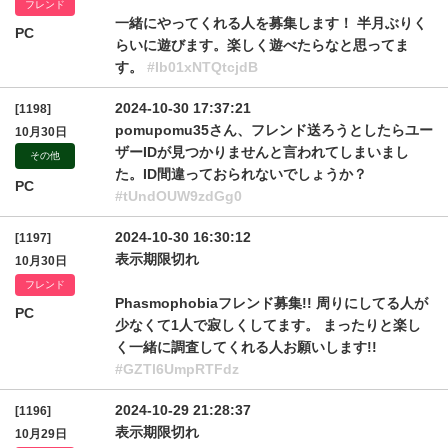
フレンド
一緒にやってくれる人を募集します！ 半月ぶりく
PC
らいに遊びます。楽しく遊べたらなと思ってま
す。
#Ib01xNTQtcjdB
2024-10-30 17:37:21
[1198]
pomupomu35さん、フレンド送ろうとしたらユー
10月30日
ザーIDが見つかりませんと言われてしまいまし
その他
た。ID間違っておられないでしょうか？
PC
#tUndOUW9zdGg0
2024-10-30 16:30:12
[1197]
表示期限切れ
10月30日
フレンド
Phasmophobiaフレンド募集!! 周りにしてる人が
PC
少なくて1人で寂しくしてます。 まったりと楽し
く一緒に調査してくれる人お願いします!!
#GZTl6UmpRTFdz
2024-10-29 21:28:37
[1196]
表示期限切れ
10月29日