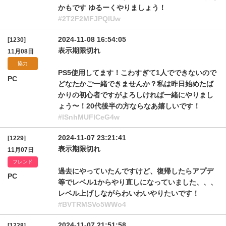
かもです ゆるーくやりましょう！
#2T2F2MFJPQlUw
2024-11-08 16:54:05
[1230]
表示期限切れ
11月08日
協力
PS5使用してます！こわすぎて1人でできないので
PC
どなたかご一緒できませんか？私は昨日始めたば
かりの初心者ですがよろしければ一緒にやりまし
ょう〜！20代後半の方ならなあ嬉しいです！
#lSnhMUFlCeG4w
2024-11-07 23:21:41
[1229]
表示期限切れ
11月07日
フレンド
過去にやっていたんですけど、復帰したらアプデ
PC
等でレベル1からやり直しになっていました、、、
レベル上げしながらわいわいやりたいです！
#BVTRMSVo5WWo4
2024-11-07 21:51:58
[1228]