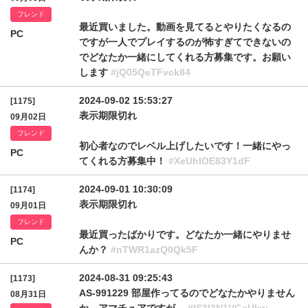
フレンド
最近買いました。動画を見てるとやりたくなるの
PC
ですが一人でプレイするのが怖すぎてできないの
でどなたか一緒にしてくれる方募集です。お願い
します
#jQ05QeTFvck84
2024-09-02 15:53:27
[1175]
表示期限切れ
09月02日
フレンド
初心者なのでレベル上げしたいです！一緒にやっ
PC
てくれる方募集中！
#XeUhlOE83Y1dF
2024-09-01 10:30:09
[1174]
表示期限切れ
09月01日
フレンド
最近買ったばかりです。どなたか一緒にやりませ
PC
んか？
#nTWR1azQ0Qk5F
2024-08-31 09:25:43
[1173]
AS-991229 部屋作ってるのでどなたかやりません
08月31日