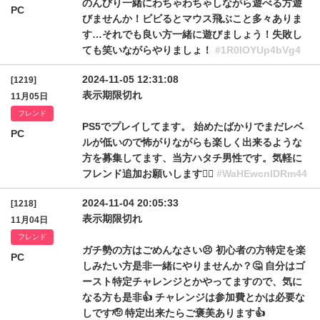
のんびり一緒にわちゃわちゃしながら遊べる方遊
PC
びませんか！ビビるとマウス飛ぶこと多々ありま
す…それでも良い方一緒に遊びましょう！失敗し
ても笑いながらやりましょ！
#1R0lOYUp4bVg4
2024-11-05 12:31:08
[1219]
表示期限切れ
11月05日
フレンド
PS5でプレイしてます。 始めたばかりでまだレベ
PC
ルが低いので怖がりながらも楽しく出来るような
方を募集してます、当方ハタチ男性です。気軽に
フレンド追加お願いします🙇‍♂️
#WaHEwcnlDRm44
2024-11-04 20:05:33
[1218]
表示期限切れ
11月04日
フレンド
ガチ勢の方はごめんなさい😣 初心者の方特定を楽
PC
しみたい方是非一緒にやりませんか？🤔 自分はゴ
ースト特定チャレンジとかやってますので、気に
なる方も是非👍 チャレンジは参加費とかは必要な
しです🫡 特定出来たらご褒美あります👍