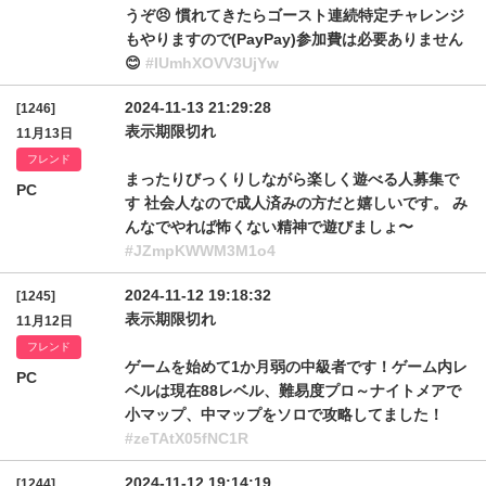
うぞ😣 慣れてきたらゴースト連続特定チャレンジ
もやりますので(PayPay)参加費は必要ありません
😊
#IUmhXOVV3UjYw
2024-11-13 21:29:28
[1246]
表示期限切れ
11月13日
フレンド
まったりびっくりしながら楽しく遊べる人募集で
PC
す 社会人なので成人済みの方だと嬉しいです。 み
んなでやれば怖くない精神で遊びましょ〜
#JZmpKWWM3M1o4
2024-11-12 19:18:32
[1245]
表示期限切れ
11月12日
フレンド
ゲームを始めて1か月弱の中級者です！ゲーム内レ
PC
ベルは現在88レベル、難易度プロ～ナイトメアで
小マップ、中マップをソロで攻略してました！
#zeTAtX05fNC1R
2024-11-12 19:14:19
[1244]