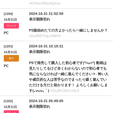
#OYklvOWxHQ1hz
2024-10-31 21:52:59
[1204]
表示期限切れ
10月31日
フレンド
PS版始めたての方よかったら一緒にしませんか？
PC
#2a3REYUpySWVV
2024-10-31 10:19:31
[1203]
表示期限切れ
10月31日
協力
PSで発売して購入した初心者です(*>ω<*) 動画は
PC
見たりしてるけど全くわからないので初心者でも
気にならなければ一緒に遊んでください✧˖ 怖い人
や威圧的な人は苦手なのでまったり緩く遊んでい
ただける方だと助かります！ よろしくお願いしま
す(｡vωv｡｀)
#OcjRCSXozVlpZ
2024-10-31 05:49:05
[1202]
表示期限切れ
10月31日
フレンド