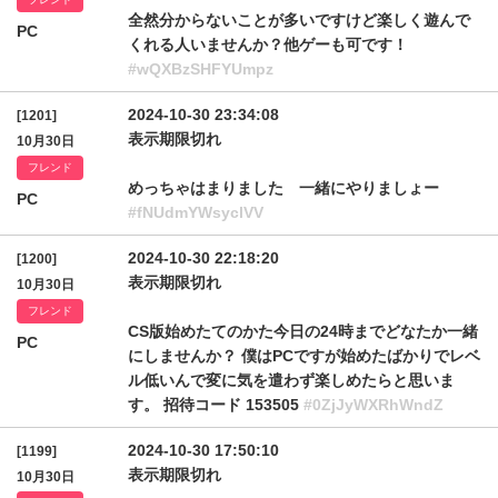
全然分からないことが多いですけど楽しく遊んで
PC
くれる人いませんか？他ゲーも可です！
#wQXBzSHFYUmpz
2024-10-30 23:34:08
[1201]
表示期限切れ
10月30日
フレンド
めっちゃはまりました 一緒にやりましょー
PC
#fNUdmYWsyclVV
2024-10-30 22:18:20
[1200]
表示期限切れ
10月30日
フレンド
CS版始めたてのかた今日の24時までどなたか一緒
PC
にしませんか？ 僕はPCですが始めたばかりでレベ
ル低いんで変に気を遣わず楽しめたらと思いま
す。 招待コード 153505
#0ZjJyWXRhWndZ
2024-10-30 17:50:10
[1199]
表示期限切れ
10月30日