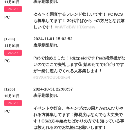
表示期限切れ
11月01日
フレンド
ゆる〜く調査するフレンド欲しいです！ PCもCS
PC
も募集してます！ 20代半ばから上の方だとなお嬉
しいです！
#nWFdBWHRXcmcw
2024-11-01 15:02:52
[1208]
表示期限切れ
11月01日
フレンド
Ps5で始めました！ Idはpsidです Psの掲示板がな
PC
いのでここで失礼します💦 始めたてでビビりです
が一緒に遊んでくれる人募集します！
#SVXRNOU5DSkc4
2024-10-31 22:08:37
[1205]
表示期限切れ
10月31日
フレンド
イベントや灯台、キャンプの50周とかのんびりや
PC
れる方募集してます！難易度はなんでも大丈夫で
す！CSの方や始めたばかりの方でも知っている事
は教えれるのでお気軽にお願いします！