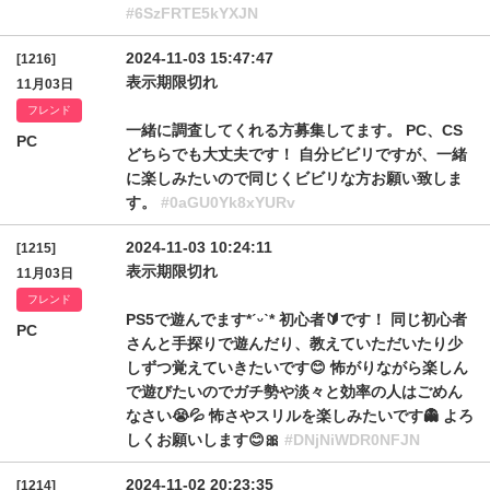
#6SzFRTE5kYXJN
2024-11-03 15:47:47
[1216]
表示期限切れ
11月03日
フレンド
一緒に調査してくれる方募集してます。 PC、CS
PC
どちらでも大丈夫です！ 自分ビビリですが、一緒
に楽しみたいので同じくビビリな方お願い致しま
す。
#0aGU0Yk8xYURv
2024-11-03 10:24:11
[1215]
表示期限切れ
11月03日
フレンド
PS5で遊んでます*ˊᵕˋ* 初心者🔰です！ 同じ初心者
PC
さんと手探りで遊んだり、教えていただいたり少
しずつ覚えていきたいです😊 怖がりながら楽しん
で遊びたいのでガチ勢や淡々と効率の人はごめん
なさい😭💦 怖さやスリルを楽しみたいです👻 よろ
しくお願いします😊🎀
#DNjNiWDR0NFJN
2024-11-02 20:23:35
[1214]